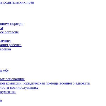
а родительских прав
роннем порядке
ым
ое согласие
еленцев
ания ребенка
ребенка
лужбу
ных основаниях
ной комиссии: юридическая помощь военного адвоката
нности военнослужащих
окументов
ть