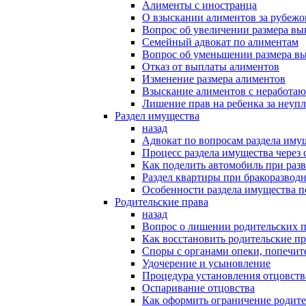
Алименты с иностранца
О взыскании алиментов за рубеж
Вопрос об увеличении размера в
Семейный адвокат по алиментам
Вопрос об уменьшении размера в
Отказ от выплаты алиментов
Изменение размера алиментов
Взыскание алиментов с неработаю
Лишение прав на ребенка за неуп
Раздел имущества
назад
Адвокат по вопросам раздела иму
Процесс раздела имущества через 
Как поделить автомобиль при раз
Раздел квартиры при бракоразвод
Особенности раздела имущества п
Родительские права
назад
Вопрос о лишении родительских п
Как восстановить родительские пр
Споры с органами опеки, попечит
Удочерение и усыновление
Процедура установления отцовств
Оспаривание отцовства
Как оформить ограничение родите