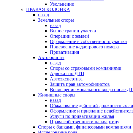
Увольнение
ПРАВАЯ КОЛОНКА
назад
Земельные споры
назад
Вынос границ участка
Операции с землей
Оформление в собственность участка
Присвоение кадастрового номера
Приватизация
Автоюристы
назад
Споры со страховыми компаниями
Адвокат по ДТП
Автоэкспертиза
Защита прав автомобилистов
Возмещение морального вреда после Д
Жилищные споры
назад
Обжалование действий должностных л
Оформление и признание недействитель
Услуги по приватизации жилья
Права собственности на квартиру
Cпоры с банками, финансовыми компаниями
Исследование рода