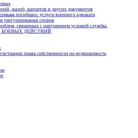
енных
ний, жалоб, рапортов и других документов
семьям погибших: услуги военного адвоката
м урегулировании споров
облем, связанных с нарушением условий службы.
А БОЕВЫХ ДЕЙСТВИЙ
х
гистрации права собственности на недвижимость
ции
те