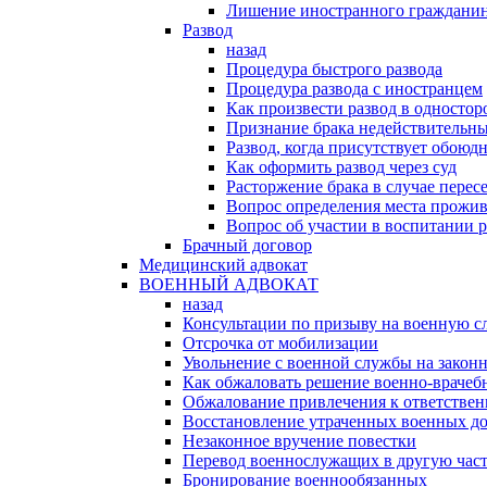
Лишение иностранного гражданин
Развод
назад
Процедура быстрого развода
Процедура развода с иностранцем
Как произвести развод в односто
Признание брака недействительн
Развод, когда присутствует обоюдн
Как оформить развод через суд
Расторжение брака в случае перес
Вопрос определения места прожив
Вопрос об участии в воспитании 
Брачный договор
Медицинский адвокат
ВОЕННЫЙ АДВОКАТ
назад
Консультации по призыву на военную с
Отсрочка от мобилизации
Увольнение с военной службы на закон
Как обжаловать решение военно-врачеб
Обжалование привлечения к ответстве
Восстановление утраченных военных д
Незаконное вручение повестки
Перевод военнослужащих в другую час
Бронирование военнообязанных