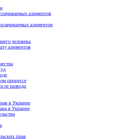
ом
ыплачиваемых алиментов
ыплачиваемых алиментов
щего человека
лату алиментов
щества
суд
воде
ном процессе
осле развода
рав в Украине
ава в Украине
ельства
а
льских прав