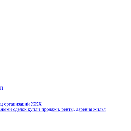
ТП
иц организаций ЖКХ
ными сделок купли-продажи, ренты, дарения жилья