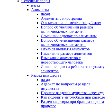
Семейные споры
назад
Алименты
назад
Алименты с иностранца
О взыскании алиментов за рубежом
Вопрос об увеличении размера
выплачиваемых алиментов
Семейный адвокат по алиментам
Вопрос об уменьшении размера
выплачиваемых алиментов
Отказ от выплаты алиментов
Изменение размера алиментов
Взыскание алиментов с
неработающего человека
Лишение прав на ребенка за неуплату
алиментов
Раздел имущества
назад
Адвокат по вопросам раздела
имущества
Процесс раздела имущества через суд
Как поделить автомобиль при разводе
Раздел квартиры при бракоразводном
процессе