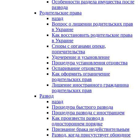
Особенности раздела имущества после
развода
Родительские права
назад
Вопрос о лишении родительских прав
в Украине
Как восстановить родительские права
в Украине
Споры с органами опеки,
попечительства
Удочерение и усыновление
Процедура установления отцовства
Оспаривание отцовства
Как оформить ограничение
родительских прав
Лишение иностранного гражданина
родительских прав
Развод
назад
Процедура быстрого развода
Процедура развода с иностранцем
Как произвести развод в
одностороннем порядке
Признание брака недействительным
Развод, когда присутствует обоюдное