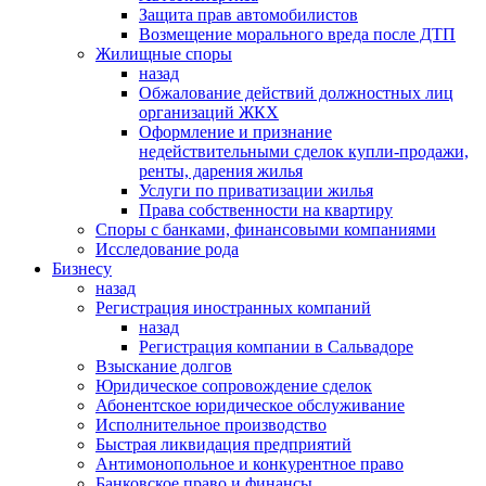
Защита прав автомобилистов
Возмещение морального вреда после ДТП
Жилищные споры
назад
Обжалование действий должностных лиц
организаций ЖКХ
Оформление и признание
недействительными сделок купли-продажи,
ренты, дарения жилья
Услуги по приватизации жилья
Права собственности на квартиру
Cпоры с банками, финансовыми компаниями
Исследование рода
Бизнесу
назад
Регистрация иностранных компаний
назад
Регистрация компании в Сальвадоре
Взыскание долгов
Юридическое сопровождение сделок
Абонентское юридическое обслуживание
Исполнительное производство
Быстрая ликвидация предприятий
Антимонопольное и конкурентное право
Банковское право и финансы