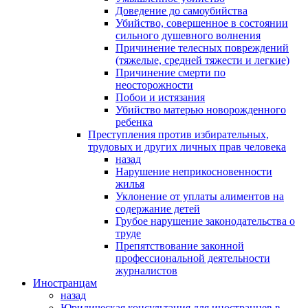
Доведение до самоубийства
Убийство, совершенное в состоянии
сильного душевного волнения
Причинение телесных повреждений
(тяжелые, средней тяжести и легкие)
Причинение смерти по
неосторожности
Побои и истязания
Убийство матерью новорожденного
ребенка
Преступления против избирательных,
трудовых и других личных прав человека
назад
Нарушение неприкосновенности
жилья
Уклонение от уплаты алиментов на
содержание детей
Грубое нарушение законодательства о
труде
Препятствование законной
профессиональной деятельности
журналистов
Иностранцам
назад
Юридическая консультация для иностранцев в