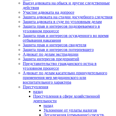
Выезд адвоката на обыск и другие следственные
действия
Участие адвоката на допросе
Защита адвоката на стадии досудебного следствия
Защита адвоката в суде по уголовным делам
Защита прав и интересов подозреваемого в
уголовном процессе
Защита прав и интересов осужденного во время
отбывания наказания
Защита прав и интересов свидетеля
Защита прав и интересов потерпевшего
Адвокат по делам экстрадиции
Защита интересов предприятий
Представительство гражданского истца в
уголовном процессе
Адвокат по делам касательно принудительного
применения мер медицинского или
воспитательного характера
Преступления
назад
Преступления в сфере хозяйственной
деятельности
назад
Уклонение от уплаты налогов
Легализация (отмывание) средств,