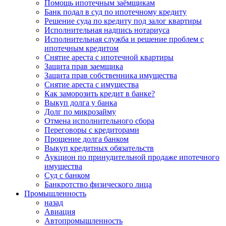
Помощь ипотечным заёмщикам
Банк подал в суд по ипотечному кредиту
Решение суда по кредиту под залог квартиры
Исполнительная надпись нотариуса
Исполнительная служба и решение проблем с
ипотечным кредитом
Снятие ареста с ипотечной квартиры
Защита прав заемщика
Защита прав собственника имущества
Снятие ареста с имущества
Как заморозить кредит в банке?
Выкуп долга у банка
Долг по микрозайму
Отмена исполнительного сбора
Переговоры с кредиторами
Прощение долга банком
Выкуп кредитных обязательств
Аукцион по принудительной продаже ипотечного
имущества
Суд с банком
Банкротство физического лица
Промышленность
назад
Авиация
Автопромышленность