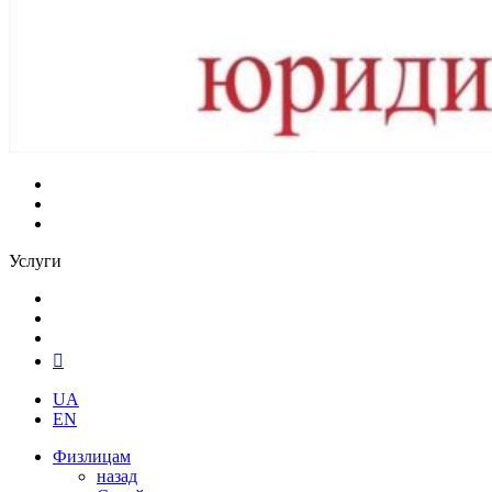
Услуги
UA
EN
Физлицам
назад