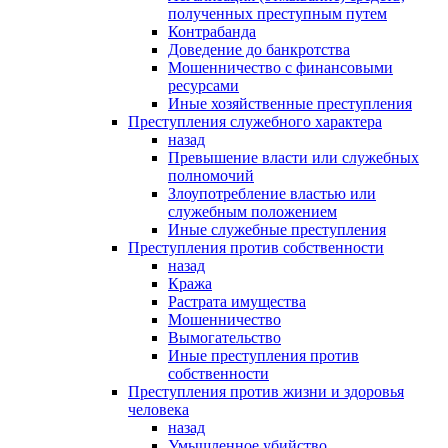
полученных преступным путем
Контрабанда
Доведение до банкротства
Мошенничество с финансовыми
ресурсами
Иные хозяйственные преступления
Преступления служебного характера
назад
Превышение власти или служебных
полномочий
Злоупотребление властью или
служебным положением
Иные служебные преступления
Преступления против собственности
назад
Кража
Растрата имущества
Мошенничество
Вымогательство
Иные преступления против
собственности
Преступления против жизни и здоровья
человека
назад
Умышленное убийство