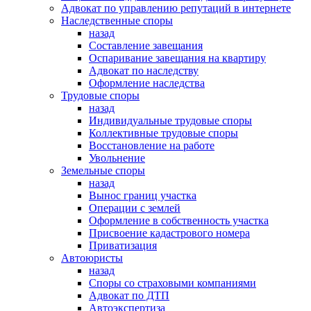
Адвокат по управлению репутаций в интернете
Наследственные споры
назад
Составление завещания
Оспаривание завещания на квартиру
Адвокат по наследству
Оформление наследства
Трудовые споры
назад
Индивидуальные трудовые споры
Коллективные трудовые споры
Восстановление на работе
Увольнение
Земельные споры
назад
Вынос границ участка
Операции с землей
Оформление в собственность участка
Присвоение кадастрового номера
Приватизация
Автоюристы
назад
Споры со страховыми компаниями
Адвокат по ДТП
Автоэкспертиза