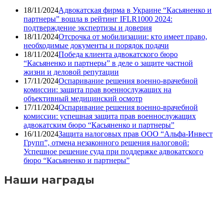
18/11/2024
Адвокатская фирма в Украине “Касьяненко и
партнеры” вошла в рейтинг IFLR1000 2024:
подтверждение экспертизы и доверия
18/11/2024
Отсрочка от мобилизации: кто имеет право,
необходимые документы и порядок подачи
18/11/2024
Победа клиента адвокатского бюро
“Касьяненко и партнеры” в деле о защите частной
жизни и деловой репутации
17/11/2024
Оспаривание решения военно-врачебной
комиссии: защита прав военнослужащих на
объективный медицинский осмотр
17/11/2024
Оспаривание решения военно-врачебной
комиссии: успешная защита прав военнослужащих
адвокатским бюро “Касьяненко и партнеры”
16/11/2024
Защита налоговых прав ООО “Альфа-Инвест
Групп”, отмена незаконного решения налоговой:
Успешное решение суда при поддержке адвокатского
бюро “Касьяненко и партнеры”
Наши награды