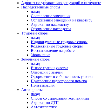
Адвокат по управлению репутаций в интернете
Наследственные споры
назад
Составление завещания
Оспаривание завещания на квартиру
Адвокат по наследству
Оформление наследства
Трудовые споры
назад
Индивидуальные трудовые споры
Коллективные трудовые споры
Восстановление на работе
Увольнение
Земельные споры
назад
Вынос границ участка
Операции с землей
Оформление в собственность участка
Присвоение кадастрового номера
Приватизация
Автоюристы
назад
Споры со страховыми компаниями
Адвокат по ДТП
Автоэкспертиза