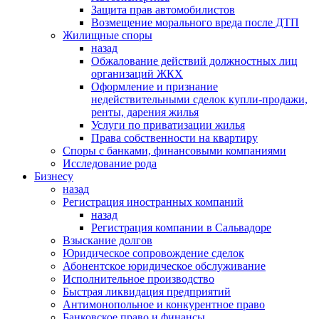
Защита прав автомобилистов
Возмещение морального вреда после ДТП
Жилищные споры
назад
Обжалование действий должностных лиц
организаций ЖКХ
Оформление и признание
недействительными сделок купли-продажи,
ренты, дарения жилья
Услуги по приватизации жилья
Права собственности на квартиру
Cпоры с банками, финансовыми компаниями
Исследование рода
Бизнесу
назад
Регистрация иностранных компаний
назад
Регистрация компании в Сальвадоре
Взыскание долгов
Юридическое сопровождение сделок
Абонентское юридическое обслуживание
Исполнительное производство
Быстрая ликвидация предприятий
Антимонопольное и конкурентное право
Банковское право и финансы