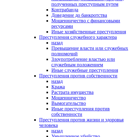
полученных преступным путем
Контрабанда
Доведение до банкротства
Мошенничество с финансовыми
ресурсами
Иные хозяйственные преступления
Преступления служебного характера
назад
Превышение власти или служебных
полномочий
Злоупотребление властью или
служебным положением
Иные служебные преступления
Преступления против собственности
назад
Кража
Растрата имущества
Мошенничество
Вымогательство
Иные преступления против
собственности
Преступления против жизни и здоровья
человека
назад
Умышленное убийство