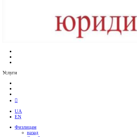
Услуги
UA
EN
Физлицам
назад