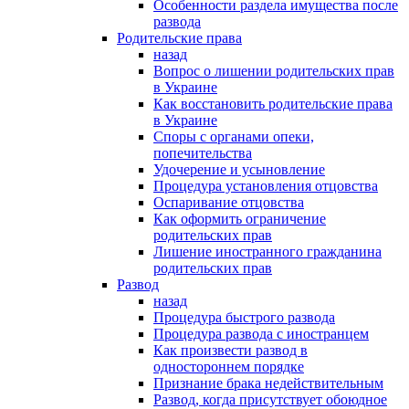
Особенности раздела имущества после
развода
Родительские права
назад
Вопрос о лишении родительских прав
в Украине
Как восстановить родительские права
в Украине
Споры с органами опеки,
попечительства
Удочерение и усыновление
Процедура установления отцовства
Оспаривание отцовства
Как оформить ограничение
родительских прав
Лишение иностранного гражданина
родительских прав
Развод
назад
Процедура быстрого развода
Процедура развода с иностранцем
Как произвести развод в
одностороннем порядке
Признание брака недействительным
Развод, когда присутствует обоюдное