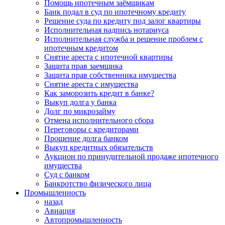
Помощь ипотечным заёмщикам
Банк подал в суд по ипотечному кредиту
Решение суда по кредиту под залог квартиры
Исполнительная надпись нотариуса
Исполнительная служба и решение проблем с
ипотечным кредитом
Снятие ареста с ипотечной квартиры
Защита прав заемщика
Защита прав собственника имущества
Снятие ареста с имущества
Как заморозить кредит в банке?
Выкуп долга у банка
Долг по микрозайму
Отмена исполнительного сбора
Переговоры с кредиторами
Прощение долга банком
Выкуп кредитных обязательств
Аукцион по принудительной продаже ипотечного
имущества
Суд с банком
Банкротство физического лица
Промышленность
назад
Авиация
Автопромышленность