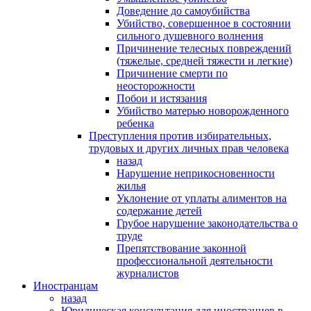
Доведение до самоубийства
Убийство, совершенное в состоянии
сильного душевного волнения
Причинение телесных повреждений
(тяжелые, средней тяжести и легкие)
Причинение смерти по
неосторожности
Побои и истязания
Убийство матерью новорожденного
ребенка
Преступления против избирательных,
трудовых и других личных прав человека
назад
Нарушение неприкосновенности
жилья
Уклонение от уплаты алиментов на
содержание детей
Грубое нарушение законодательства о
труде
Препятствование законной
профессиональной деятельности
журналистов
Иностранцам
назад
Юридическая консультация для иностранцев в