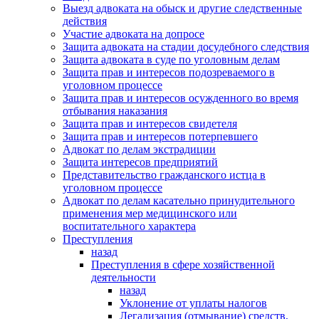
Выезд адвоката на обыск и другие следственные
действия
Участие адвоката на допросе
Защита адвоката на стадии досудебного следствия
Защита адвоката в суде по уголовным делам
Защита прав и интересов подозреваемого в
уголовном процессе
Защита прав и интересов осужденного во время
отбывания наказания
Защита прав и интересов свидетеля
Защита прав и интересов потерпевшего
Адвокат по делам экстрадиции
Защита интересов предприятий
Представительство гражданского истца в
уголовном процессе
Адвокат по делам касательно принудительного
применения мер медицинского или
воспитательного характера
Преступления
назад
Преступления в сфере хозяйственной
деятельности
назад
Уклонение от уплаты налогов
Легализация (отмывание) средств,