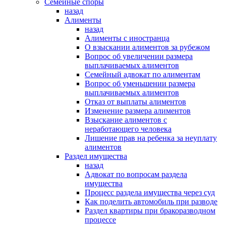
Семейные споры
назад
Алименты
назад
Алименты с иностранца
О взыскании алиментов за рубежом
Вопрос об увеличении размера
выплачиваемых алиментов
Семейный адвокат по алиментам
Вопрос об уменьшении размера
выплачиваемых алиментов
Отказ от выплаты алиментов
Изменение размера алиментов
Взыскание алиментов с
неработающего человека
Лишение прав на ребенка за неуплату
алиментов
Раздел имущества
назад
Адвокат по вопросам раздела
имущества
Процесс раздела имущества через суд
Как поделить автомобиль при разводе
Раздел квартиры при бракоразводном
процессе