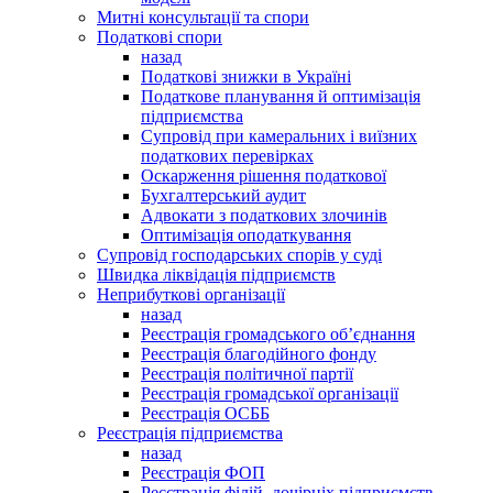
Митні консультації та спори
Податкові спори
назад
Податкові знижки в Україні
Податкове планування й оптимізація
підприємства
Супровід при камеральних і виїзних
податкових перевірках
Оскарження рішення податкової
Бухгалтерський аудит
Адвокати з податкових злочинів
Оптимізація оподаткування
Супровід господарських спорів у суді
Швидка ліквідація підприємств
Неприбуткові організації
назад
Реєстрація громадського об’єднання
Реєстрація благодійного фонду
Реєстрація політичної партії
Реєстрація громадської організації
Реєстрація ОСББ
Реєстрація підприємства
назад
Реєстрація ФОП
Реєстрація філій, дочірніх підприємств