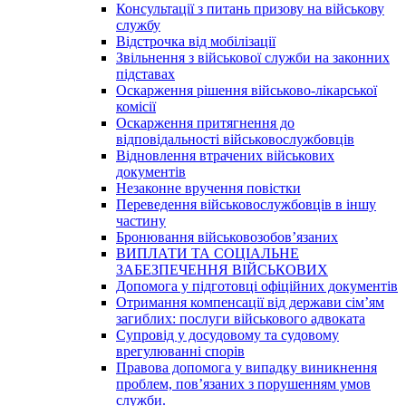
Консультації з питань призову на військову
службу
Відстрочка від мобілізації
Звільнення з військової служби на законних
підставах
Оскарження рішення військово-лікарської
комісії
Оскарження притягнення до
відповідальності військовослужбовців
Відновлення втрачених військових
документів
Незаконне вручення повістки
Переведення військовослужбовців в іншу
частину
Бронювання військовозобов’язаних
ВИПЛАТИ ТА СОЦІАЛЬНЕ
ЗАБЕЗПЕЧЕННЯ ВІЙСЬКОВИХ
Допомога у підготовці офіційних документів
Отримання компенсації від держави сім’ям
загиблих: послуги військового адвоката
Супровід у досудовому та судовому
врегулюванні спорів
Правова допомога у випадку виникнення
проблем, пов’язаних з порушенням умов
служби.