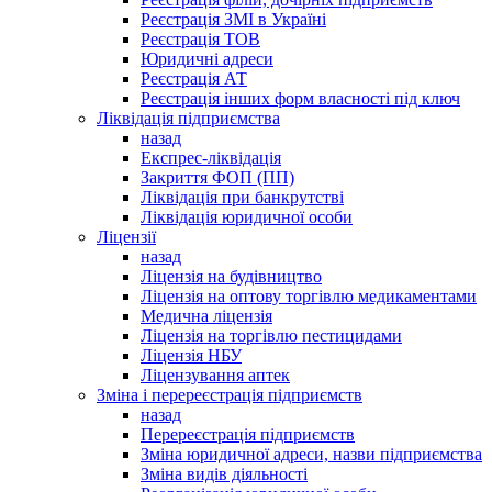
Реєстрація ЗМІ в Україні
Реєстрація ТОВ
Юридичні адреси
Реєстрація АТ
Реєстрація інших форм власності під ключ
Ліквідація підприємства
назад
Експрес-ліквідація
Закриття ФОП (ПП)
Ліквідація при банкрутстві
Ліквідація юридичної особи
Ліцензії
назад
Ліцензія на будівництво
Ліцензія на оптову торгівлю медикаментами
Медична ліцензія
Ліцензія на торгівлю пестицидами
Ліцензія НБУ
Ліцензування аптек
Зміна і перереєстрація підприємств
назад
Перереєстрація підприємств
Зміна юридичної адреси, назви підприємства
Зміна видів діяльності