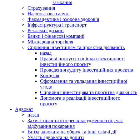
зазіхання
Страхування
Нафтогазова галузь
Фармацевтика і охорона здоров’я
Інфраструктура і транспорт
Реклама і дизайн
Банки і фінансові компанії
Міжнародна торгівля
Сприяння інвестиціям та проєктна діяльність
назад
Правові послуги з оцінки ефективності
інвестиційного проєкту
Проведення аудиту інвестиційних проєктів
Концесія
Оформлення та укладання інвестиційної
угоди
Сприяння інвестиціям та проєктна діяльність
Допомога в реалізації інвестиційного
проєкту
Адвокат
назад
Захист прав та інтересів засудженого під час
відбування покарання
Виїзд адвоката на обшук та інші слідчі дії
Участь адвоката на допиті