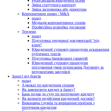
Реорганізація юридичної особи
Зміна статутного капіталу
Зміна засновника або директора
Корпоративне право / M&A
назад
Медіація корпоративних спорів
Професійна розробка договорів
Тендери
назад
Підготовка тендерної документації “під
ключ”
Юридичний супровід процедури оскарження
публічних торгів
Підготовка банківських гарантій
Юридичний супровід процедури
погодження умов підписання Договору за
результатами закупівлі
Захист від боргів
назад
Адвокат по кредитним спорам
Як заморозити кредит в банку?
Банк подав до суду по іпотечному кредиту
Як визнати недійсним кредитний договір?
Виконавча служба та вирішення проблем з
іпотечним кредитом