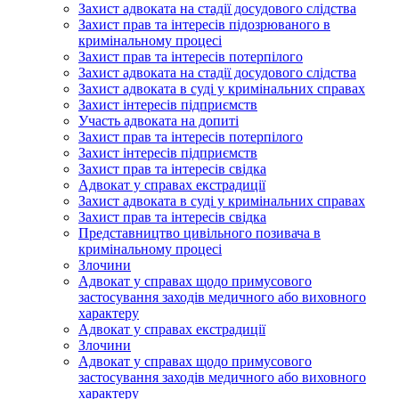
Захист адвоката на стадії досудового слідства
Захист прав та інтересів підозрюваного в
кримінальному процесі
Захист прав та інтересів потерпілого
Захист адвоката на стадії досудового слідства
Захист адвоката в суді у кримінальних справах
Захист інтересів підприємств
Участь адвоката на допиті
Захист прав та інтересів потерпілого
Захист інтересів підприємств
Захист прав та інтересів свідка
Адвокат у справах екстрадиції
Захист адвоката в суді у кримінальних справах
Захист прав та інтересів свідка
Представництво цивільного позивача в
кримінальному процесі
Злочини
Адвокат у справах щодо примусового
застосування заходів медичного або виховного
характеру
Адвокат у справах екстрадиції
Злочини
Адвокат у справах щодо примусового
застосування заходів медичного або виховного
характеру