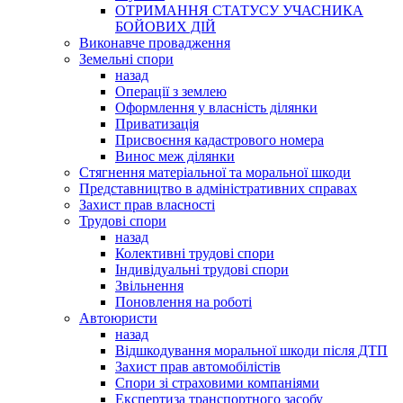
ОТРИМАННЯ СТАТУСУ УЧАСНИКА
БОЙОВИХ ДІЙ
Виконавче провадження
Земельні спори
назад
Операції з землею
Оформлення у власність ділянки
Приватизація
Присвоєння кадастрового номера
Винос меж ділянки
Стягнення матеріальної та моральної шкоди
Представництво в адміністративних справах
Захист прав власності
Трудові спори
назад
Колективні трудові спори
Індивідуальні трудові спори
Звільнення
Поновлення на роботі
Автоюристи
назад
Відшкодування моральної шкоди після ДТП
Захист прав автомобілістів
Спори зі страховими компаніями
Експертиза транспортного засобу