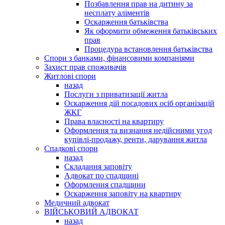
Позбавлення прав на дитину за
несплату аліментів
Оскарження батьківства
Як оформити обмеження батьківських
прав
Процедура встановлення батьківства
Спори з банками, фінансовими компаніями
Захист прав споживачів
Житлові спори
назад
Послуги з приватизації житла
Оскарження дій посадових осіб організацій
ЖКГ
Права власності на квартиру
Оформлення та визнання недійсними угод
купівлі-продажу, ренти, дарування житла
Спадкові спори
назад
Складання заповіту
Адвокат по спадщині
Оформлення спадщини
Оскарження заповіту на квартиру
Медичний адвокат
ВІЙСЬКОВИЙ АДВОКАТ
назад