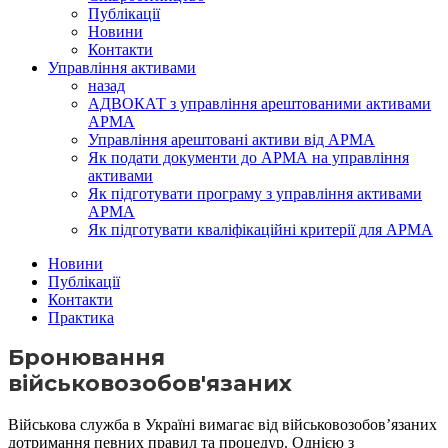
Публікації
Новини
Контакти
Управління активами
назад
АДВОКАТ з управління арештованими активами
АРМА
Управління арештовані активи від АРМА
Як подати документи до АРМА на управління
активами
Як підготувати програму з управління активами
АРМА
Як підготувати кваліфікаційні критерії для АРМА
Новини
Публікації
Контакти
Практика
Бронювання
військовозобов'язаних
Військова служба в Україні вимагає від військовозобов’язаних
дотримання певних правил та процедур. Однією з