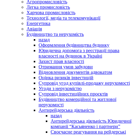
Агропромисловість
Легка промисловість
Харчова промисловість
Технології, медіа та телекомунікації
Енергетика
Авіація
Будівництво та нерухомість
назад
Оформлення будівництва будинку
Юридична допомога з реєстрації права
власності на будинок в Україні
Захист прав власності
Отримання умов забудови
Відновлення документів адвокатом
Оцінка ризиків інвестицій
Супровід угод купівлі-продажу нерухомості
Угоди з нерухомістю
Супровід інвестиційних проєктів
Будівництво комерційної та житлової
нерухомості
Антирейдерська діяльність
назад
Антирейдерська діяльність Юридичної
компанії “Касьяненко і партнери”
Своєчасне реагування на рейдерські