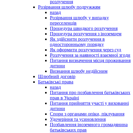
розлучення
Розірвання шлюбу подружжям
назад
Розірвання шлюбу у випадку
переселенців
Процедура швидкого розлучення
Процедура розлучення з іноземцем
Як здійснити розлучення в
односторонньому порядку
Як оформити розлучення через суд
Розлучення за наявності взаємної згоди
Питання визначення місця проживання
дитини
Визнання шлюбу недійсним
Шлюбний договір
Батьківські права
назад
Питання про позбавлення батьківських
прав в Україні
Питання прийняття участі у вихованні
дитини
Спори з органами опіки, піклування
Удочеріння та усиновлення
Позбавлення іноземного громадянина
батьківських прав