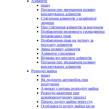
Аліменти
назад
Питання про зменшення розміру
виплачуваних аліментів
Стягнення аліментів з незайнятої
людини
Про стягнення аліментів за кордоном
Позбавлення іноземного громадянина
батьківських прав
Позбавлення прав на дитину за
несплату аліментів
Зміна розміру аліментів
Аліменти з іноземця
Відмова від виплати аліментів
Питання про збільшення розміру
виплачуваних аліментів
Розподіл майна
назад
Як поділити автомобіль при
розлученні
Адвокат з питань розподілу майна
Розподіл квартири при
шлюборозлучному процесі
Процес поділу майна через суд
Особливості поділу майна після