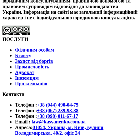
юридичним консультуванням, правничою допомогою та
правовим супроводом відповідно до законодавства
України.
Інформація на сайті має загальний інформаційний
характер і не є індивідуальною юридичною консультацією.
ПОСЛУГИ
Фізичним особам
Бізнесу
Захист від боргів
Промисловість
Адвокат
Іноземцям
Про компанію
Контакти
Телефон :
+38 (044) 490-04-75
Телефон :
+38 (067) 239-93-88
Телефон :
+38 (098) 011-67-17
Email :
law@kasyanenko.com.ua
Адреса:
01054, Україна, м. Київ, вулиця
Володимирська, 40/2, офіс 24