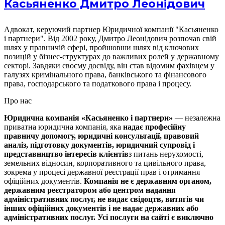
Касьяненко Дмитро Леонідович
Адвокат, керуючий партнер Юридичної компанії "Касьяненко
і партнери". Від 2002 року, Дмитро Леонідович розпочав свій
шлях у правничій сфері, пройшовши шлях від ключових
позицій у бізнес-структурах до важливих ролей у державному
секторі. Завдяки своєму досвіду, він став відомим фахівцем у
галузях кримінального права, банківського та фінансового
права, господарського та податкового права і процесу.
Про нас
Юридична компанія «Касьяненко і партнери»
— незалежна
приватна юридична компанія, яка
надає професійну
правничу допомогу, юридичні консультації, правовий
аналіз, підготовку документів, юридичний супровід і
представництво інтересів клієнтів
з питань нерухомості,
земельних відносин, корпоративного та цивільного права,
зокрема у процесі державної реєстрації прав і отримання
офіційних документів.
Компанія не є державним органом,
державним реєстратором або центром надання
адміністративних послуг, не видає свідоцтв, витягів чи
інших офіційних документів і не надає державних або
адміністративних послуг.
Усі послуги на сайті є виключно