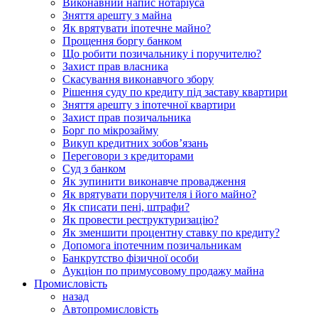
Виконавний напис нотаріуса
Зняття арешту з майна
Як врятувати іпотечне майно?
Прощення боргу банком
Що робити позичальнику і поручителю?
Захист прав власника
Скасування виконавчого збору
Рішення суду по кредиту під заставу квартири
Зняття арешту з іпотечної квартири
Захист прав позичальника
Борг по мікрозайму
Викуп кредитних зобов’язань
Переговори з кредиторами
Суд з банком
Як зупинити виконавче провадження
Як врятувати поручителя і його майно?
Як списати пені, штрафи?
Як провести реструктуризацію?
Як зменшити процентну ставку по кредиту?
Допомога іпотечним позичальникам
Банкрутство фізичної особи
Аукціон по примусовому продажу майна
Промисловість
назад
Автопромисловість