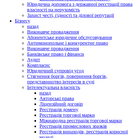
Юридична допомога з державної реєстрації права
власності на нерухомість
Захист честі, гідності та ділової репутації
Бізнесу
назад
Виконавче провадження
Абонентське юридичне обслуговування
Антимонопольне і конкурентне право
Виконавче провадження
Банківське право і фінанси
Аудит
Комплаєнс
Юридичний супровід угод
Стягнення боргів, повернення боргів,
представництво інтересів в суді
Інтелектуальна власність
назад
Авторські права
Ліцензійний договір
Реєстрація домену
Реєстрація торгової марки
Міжнародна реєстрація торгової марки
Реєстрація промислових зразків
Реєстрація винаходів, реєстрація корисної
моделі