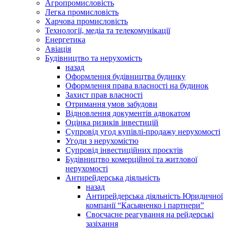
Агропромисловість
Легка промисловість
Харчова промисловість
Технології, медіа та телекомунікації
Енергетика
Авіація
Будівництво та нерухомість
назад
Оформлення будівництва будинку
Оформлення права власності на будинок
Захист прав власності
Отримання умов забудови
Відновлення документів адвокатом
Оцінка ризиків інвестицій
Супровід угод купівлі-продажу нерухомості
Угоди з нерухомістю
Супровід інвестиційних проєктів
Будівництво комерційної та житлової
нерухомості
Антирейдерська діяльність
назад
Антирейдерська діяльність Юридичної
компанії “Касьяненко і партнери”
Своєчасне реагування на рейдерські
зазіхання