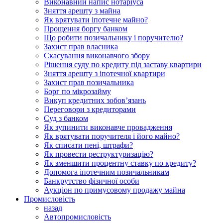
Виконавний напис нотаріуса
Зняття арешту з майна
Як врятувати іпотечне майно?
Прощення боргу банком
Що робити позичальнику і поручителю?
Захист прав власника
Скасування виконавчого збору
Рішення суду по кредиту під заставу квартири
Зняття арешту з іпотечної квартири
Захист прав позичальника
Борг по мікрозайму
Викуп кредитних зобов’язань
Переговори з кредиторами
Суд з банком
Як зупинити виконавче провадження
Як врятувати поручителя і його майно?
Як списати пені, штрафи?
Як провести реструктуризацію?
Як зменшити процентну ставку по кредиту?
Допомога іпотечним позичальникам
Банкрутство фізичної особи
Аукціон по примусовому продажу майна
Промисловість
назад
Автопромисловість