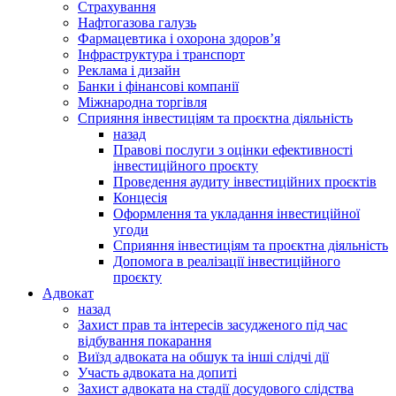
Страхування
Нафтогазова галузь
Фармацевтика і охорона здоров’я
Інфраструктура і транспорт
Реклама і дизайн
Банки і фінансові компанії
Міжнародна торгівля
Сприяння інвестиціям та проєктна діяльність
назад
Правові послуги з оцінки ефективності
інвестиційного проєкту
Проведення аудиту інвестиційних проєктів
Концесія
Оформлення та укладання інвестиційної
угоди
Сприяння інвестиціям та проєктна діяльність
Допомога в реалізації інвестиційного
проєкту
Адвокат
назад
Захист прав та інтересів засудженого під час
відбування покарання
Виїзд адвоката на обшук та інші слідчі дії
Участь адвоката на допиті
Захист адвоката на стадії досудового слідства