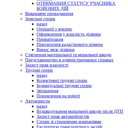
ОТРИМАННЯ СТАТУСУ УЧАСНИКА
БОЙОВИХ ДІЙ
Виконавче провадження
Земельні спори
назад
Операції з землею
Оформлення у власність ділянки
Приватизація
Присвоєння кадастрового номера
Винос меж ділянки
Стягнення матеріальної та моральної шкоди
Представництво в адміністративних справах
Захист прав власності
Трудові спори
назад
Колективні трудові спори
Індивідуальні трудові спори
Звільнення
Поновлення на роботі
Автоюристи
назад
Відшкодування моральної шкоди після ДТП
Захист прав автомобілістів
Спори зі страховими компаніями
Експертиза транспортного засобу