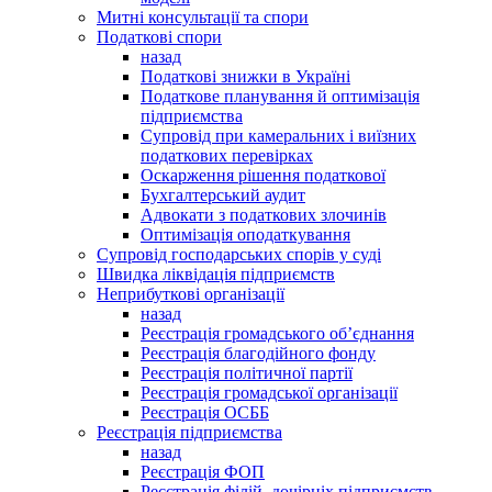
Митні консультації та спори
Податкові спори
назад
Податкові знижки в Україні
Податкове планування й оптимізація
підприємства
Супровід при камеральних і виїзних
податкових перевірках
Оскарження рішення податкової
Бухгалтерський аудит
Адвокати з податкових злочинів
Оптимізація оподаткування
Супровід господарських спорів у суді
Швидка ліквідація підприємств
Неприбуткові організації
назад
Реєстрація громадського об’єднання
Реєстрація благодійного фонду
Реєстрація політичної партії
Реєстрація громадської організації
Реєстрація ОСББ
Реєстрація підприємства
назад
Реєстрація ФОП
Реєстрація філій, дочірніх підприємств