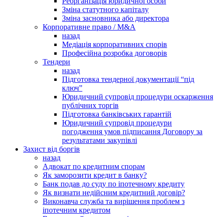
Реорганізація юридичної особи
Зміна статутного капіталу
Зміна засновника або директора
Корпоративне право / M&A
назад
Медіація корпоративних спорів
Професійна розробка договорів
Тендери
назад
Підготовка тендерної документації “під
ключ”
Юридичний супровід процедури оскарження
публічних торгів
Підготовка банківських гарантій
Юридичний супровід процедури
погодження умов підписання Договору за
результатами закупівлі
Захист від боргів
назад
Адвокат по кредитним спорам
Як заморозити кредит в банку?
Банк подав до суду по іпотечному кредиту
Як визнати недійсним кредитний договір?
Виконавча служба та вирішення проблем з
іпотечним кредитом