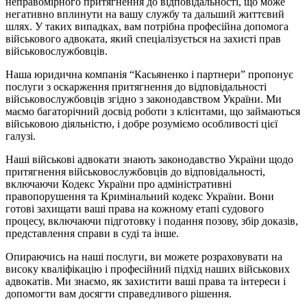
неправомірного притягнення до відповідальності, що може
негативно вплинути на вашу службу та дальший життєвий
шлях. У таких випадках, вам потрібна професійна допомога
військового адвоката, який спеціалізується на захисті прав
військовослужбовців.
Наша юридична компанія “Касьяненко і партнери” пропонує
послуги з оскарження притягнення до відповідальності
військовослужбовців згідно з законодавством України. Ми
маємо багаторічний досвід роботи з клієнтами, що займаються
військовою діяльністю, і добре розуміємо особливості цієї
галузі.
Наші військові адвокати знають законодавство України щодо
притягнення військовослужбовців до відповідальності,
включаючи Кодекс України про адміністративні
правопорушення та Кримінальний кодекс України. Вони
готові захищати ваші права на кожному етапі судового
процесу, включаючи підготовку і подання позову, збір доказів,
представлення справи в суді та інше.
Опираючись на наші послуги, ви можете розраховувати на
високу кваліфікацію і професійний підхід наших військових
адвокатів. Ми знаємо, як захистити ваші права та інтереси і
допомогти вам досягти справедливого рішення.