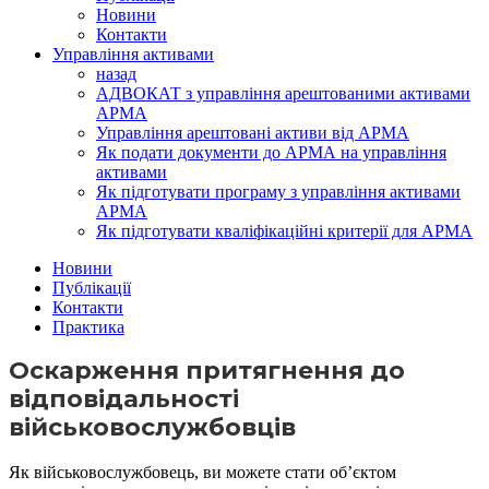
Новини
Контакти
Управління активами
назад
АДВОКАТ з управління арештованими активами
АРМА
Управління арештовані активи від АРМА
Як подати документи до АРМА на управління
активами
Як підготувати програму з управління активами
АРМА
Як підготувати кваліфікаційні критерії для АРМА
Новини
Публікації
Контакти
Практика
Оскарження притягнення до
відповідальності
військовослужбовців
Як військовослужбовець, ви можете стати об’єктом