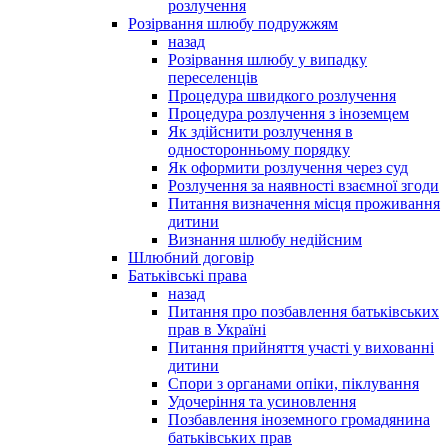
розлучення
Розірвання шлюбу подружжям
назад
Розірвання шлюбу у випадку
переселенців
Процедура швидкого розлучення
Процедура розлучення з іноземцем
Як здійснити розлучення в
односторонньому порядку
Як оформити розлучення через суд
Розлучення за наявності взаємної згоди
Питання визначення місця проживання
дитини
Визнання шлюбу недійсним
Шлюбний договір
Батьківські права
назад
Питання про позбавлення батьківських
прав в Україні
Питання прийняття участі у вихованні
дитини
Спори з органами опіки, піклування
Удочеріння та усиновлення
Позбавлення іноземного громадянина
батьківських прав