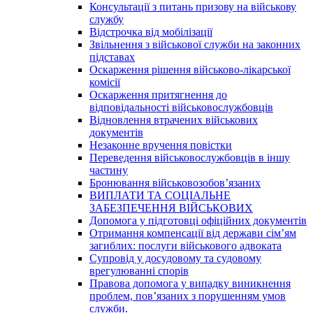
Консультації з питань призову на військову
службу
Відстрочка від мобілізації
Звільнення з військової служби на законних
підставах
Оскарження рішення військово-лікарської
комісії
Оскарження притягнення до
відповідальності військовослужбовців
Відновлення втрачених військових
документів
Незаконне вручення повістки
Переведення військовослужбовців в іншу
частину
Бронювання військовозобов’язаних
ВИПЛАТИ ТА СОЦІАЛЬНЕ
ЗАБЕЗПЕЧЕННЯ ВІЙСЬКОВИХ
Допомога у підготовці офіційних документів
Отримання компенсації від держави сім’ям
загиблих: послуги військового адвоката
Супровід у досудовому та судовому
врегулюванні спорів
Правова допомога у випадку виникнення
проблем, пов’язаних з порушенням умов
служби.