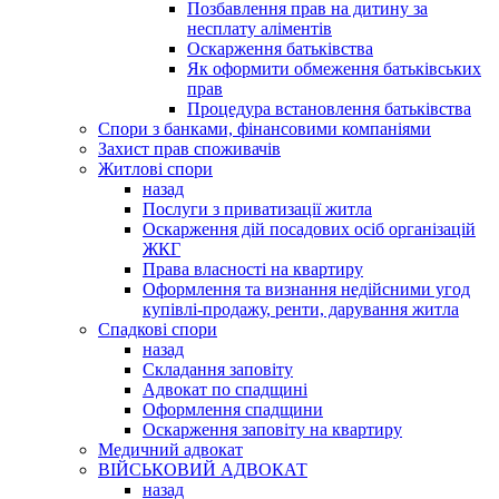
Позбавлення прав на дитину за
несплату аліментів
Оскарження батьківства
Як оформити обмеження батьківських
прав
Процедура встановлення батьківства
Спори з банками, фінансовими компаніями
Захист прав споживачів
Житлові спори
назад
Послуги з приватизації житла
Оскарження дій посадових осіб організацій
ЖКГ
Права власності на квартиру
Оформлення та визнання недійсними угод
купівлі-продажу, ренти, дарування житла
Спадкові спори
назад
Складання заповіту
Адвокат по спадщині
Оформлення спадщини
Оскарження заповіту на квартиру
Медичний адвокат
ВІЙСЬКОВИЙ АДВОКАТ
назад