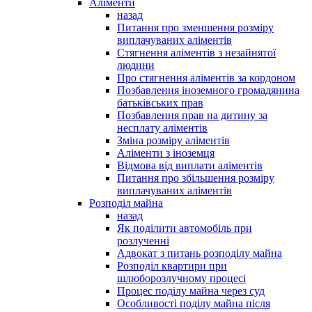
Аліменти
назад
Питання про зменшення розміру
виплачуваних аліментів
Стягнення аліментів з незайнятої
людини
Про стягнення аліментів за кордоном
Позбавлення іноземного громадянина
батьківських прав
Позбавлення прав на дитину за
несплату аліментів
Зміна розміру аліментів
Аліменти з іноземця
Відмова від виплати аліментів
Питання про збільшення розміру
виплачуваних аліментів
Розподіл майна
назад
Як поділити автомобіль при
розлученні
Адвокат з питань розподілу майна
Розподіл квартири при
шлюборозлучному процесі
Процес поділу майна через суд
Особливості поділу майна після