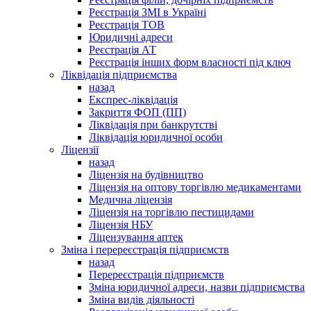
Реєстрація ЗМІ в Україні
Реєстрація ТОВ
Юридичні адреси
Реєстрація АТ
Реєстрація інших форм власності під ключ
Ліквідація підприємства
назад
Експрес-ліквідація
Закриття ФОП (ПП)
Ліквідація при банкрутстві
Ліквідація юридичної особи
Ліцензії
назад
Ліцензія на будівництво
Ліцензія на оптову торгівлю медикаментами
Медична ліцензія
Ліцензія на торгівлю пестицидами
Ліцензія НБУ
Ліцензування аптек
Зміна і перереєстрація підприємств
назад
Перереєстрація підприємств
Зміна юридичної адреси, назви підприємства
Зміна видів діяльності