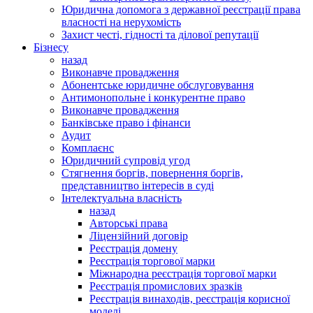
Юридична допомога з державної реєстрації права
власності на нерухомість
Захист честі, гідності та ділової репутації
Бізнесу
назад
Виконавче провадження
Абонентське юридичне обслуговування
Антимонопольне і конкурентне право
Виконавче провадження
Банківське право і фінанси
Аудит
Комплаєнс
Юридичний супровід угод
Стягнення боргів, повернення боргів,
представництво інтересів в суді
Інтелектуальна власність
назад
Авторські права
Ліцензійний договір
Реєстрація домену
Реєстрація торгової марки
Міжнародна реєстрація торгової марки
Реєстрація промислових зразків
Реєстрація винаходів, реєстрація корисної
моделі