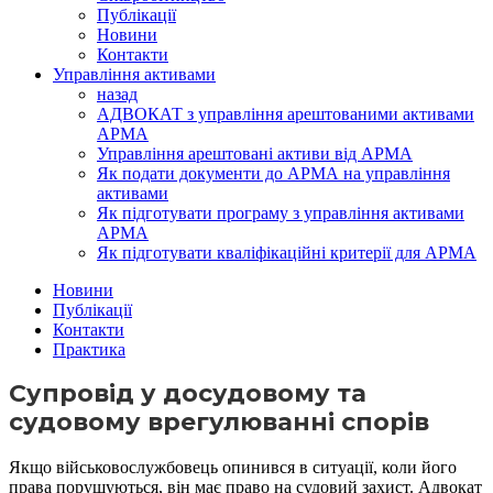
Публікації
Новини
Контакти
Управління активами
назад
АДВОКАТ з управління арештованими активами
АРМА
Управління арештовані активи від АРМА
Як подати документи до АРМА на управління
активами
Як підготувати програму з управління активами
АРМА
Як підготувати кваліфікаційні критерії для АРМА
Новини
Публікації
Контакти
Практика
Супровід у досудовому та
судовому врегулюванні спорів
Якщо військовослужбовець опинився в ситуації, коли його
права порушуються, він має право на судовий захист. Адвокат