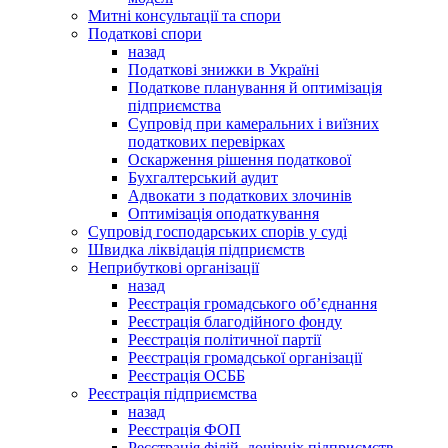
Митні консультації та спори
Податкові спори
назад
Податкові знижки в Україні
Податкове планування й оптимізація
підприємства
Супровід при камеральних і виїзних
податкових перевірках
Оскарження рішення податкової
Бухгалтерський аудит
Адвокати з податкових злочинів
Оптимізація оподаткування
Супровід господарських спорів у суді
Швидка ліквідація підприємств
Неприбуткові організації
назад
Реєстрація громадського об’єднання
Реєстрація благодійного фонду
Реєстрація політичної партії
Реєстрація громадської організації
Реєстрація ОСББ
Реєстрація підприємства
назад
Реєстрація ФОП
Реєстрація філій, дочірніх підприємств