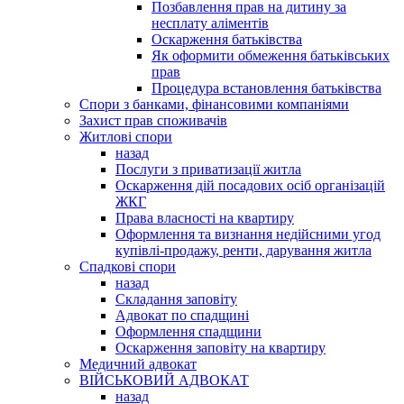
Позбавлення прав на дитину за
несплату аліментів
Оскарження батьківства
Як оформити обмеження батьківських
прав
Процедура встановлення батьківства
Спори з банками, фінансовими компаніями
Захист прав споживачів
Житлові спори
назад
Послуги з приватизації житла
Оскарження дій посадових осіб організацій
ЖКГ
Права власності на квартиру
Оформлення та визнання недійсними угод
купівлі-продажу, ренти, дарування житла
Спадкові спори
назад
Складання заповіту
Адвокат по спадщині
Оформлення спадщини
Оскарження заповіту на квартиру
Медичний адвокат
ВІЙСЬКОВИЙ АДВОКАТ
назад