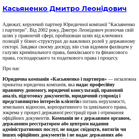
Касьяненко Дмитро Леонідович
Адвокат, керуючий партнер Юридичної компанії "Касьяненко
і партнери". Від 2002 року, Дмитро Леонідович розпочав свій
шлях у правничій сфері, пройшовши шлях від ключових
позицій у бізнес-структурах до важливих ролей у державному
секторі. Завдяки своєму досвіду, він став відомим фахівцем у
галузях кримінального права, банківського та фінансового
права, господарського та податкового права і процесу.
Про нас
Юридична компанія «Касьяненко і партнери»
— незалежна
приватна юридична компанія, яка
надає професійну
правничу допомогу, юридичні консультації, правовий
аналіз, підготовку документів, юридичний супровід і
представництво інтересів клієнтів
з питань нерухомості,
земельних відносин, корпоративного та цивільного права,
зокрема у процесі державної реєстрації прав і отримання
офіційних документів.
Компанія не є державним органом,
державним реєстратором або центром надання
адміністративних послуг, не видає свідоцтв, витягів чи
інших офіційних документів і не надає державних або