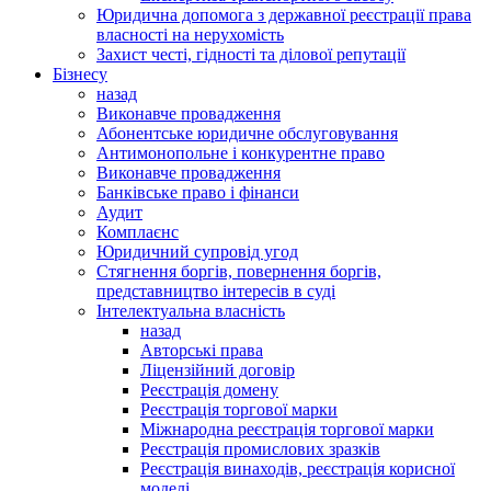
Юридична допомога з державної реєстрації права
власності на нерухомість
Захист честі, гідності та ділової репутації
Бізнесу
назад
Виконавче провадження
Абонентське юридичне обслуговування
Антимонопольне і конкурентне право
Виконавче провадження
Банківське право і фінанси
Аудит
Комплаєнс
Юридичний супровід угод
Стягнення боргів, повернення боргів,
представництво інтересів в суді
Інтелектуальна власність
назад
Авторські права
Ліцензійний договір
Реєстрація домену
Реєстрація торгової марки
Міжнародна реєстрація торгової марки
Реєстрація промислових зразків
Реєстрація винаходів, реєстрація корисної
моделі