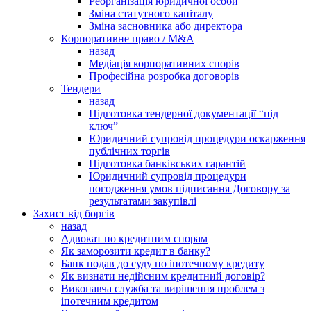
Реорганізація юридичної особи
Зміна статутного капіталу
Зміна засновника або директора
Корпоративне право / M&A
назад
Медіація корпоративних спорів
Професійна розробка договорів
Тендери
назад
Підготовка тендерної документації “під
ключ”
Юридичний супровід процедури оскарження
публічних торгів
Підготовка банківських гарантій
Юридичний супровід процедури
погодження умов підписання Договору за
результатами закупівлі
Захист від боргів
назад
Адвокат по кредитним спорам
Як заморозити кредит в банку?
Банк подав до суду по іпотечному кредиту
Як визнати недійсним кредитний договір?
Виконавча служба та вирішення проблем з
іпотечним кредитом