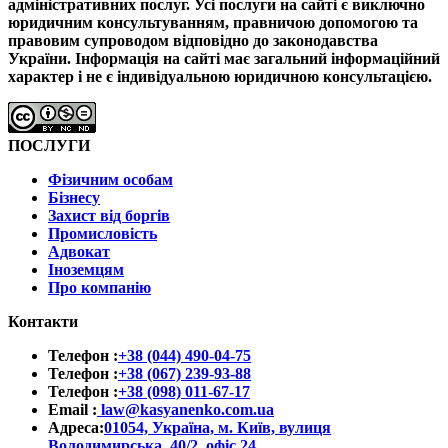
адміністративних послуг.
Усі послуги на сайті є виключно
юридичним консультуванням, правничою допомогою та
правовим супроводом відповідно до законодавства
України.
Інформація на сайті має загальний інформаційний
характер і не є індивідуальною юридичною консультацією.
ПОСЛУГИ
Фізичним особам
Бізнесу
Захист від боргів
Промисловість
Адвокат
Іноземцям
Про компанію
Контакти
Телефон :
+38 (044) 490-04-75
Телефон :
+38 (067) 239-93-88
Телефон :
+38 (098) 011-67-17
Email :
law@kasyanenko.com.ua
Адреса:
01054, Україна, м. Київ, вулиця
Володимирська, 40/2, офіс 24