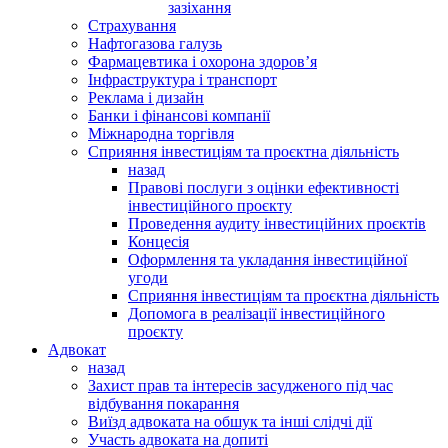
зазіхання
Страхування
Нафтогазова галузь
Фармацевтика і охорона здоров’я
Інфраструктура і транспорт
Реклама і дизайн
Банки і фінансові компанії
Міжнародна торгівля
Сприяння інвестиціям та проєктна діяльність
назад
Правові послуги з оцінки ефективності
інвестиційного проєкту
Проведення аудиту інвестиційних проєктів
Концесія
Оформлення та укладання інвестиційної
угоди
Сприяння інвестиціям та проєктна діяльність
Допомога в реалізації інвестиційного
проєкту
Адвокат
назад
Захист прав та інтересів засудженого під час
відбування покарання
Виїзд адвоката на обшук та інші слідчі дії
Участь адвоката на допиті