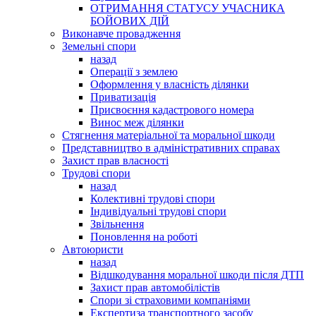
ОТРИМАННЯ СТАТУСУ УЧАСНИКА
БОЙОВИХ ДІЙ
Виконавче провадження
Земельні спори
назад
Операції з землею
Оформлення у власність ділянки
Приватизація
Присвоєння кадастрового номера
Винос меж ділянки
Стягнення матеріальної та моральної шкоди
Представництво в адміністративних справах
Захист прав власності
Трудові спори
назад
Колективні трудові спори
Індивідуальні трудові спори
Звільнення
Поновлення на роботі
Автоюристи
назад
Відшкодування моральної шкоди після ДТП
Захист прав автомобілістів
Спори зі страховими компаніями
Експертиза транспортного засобу