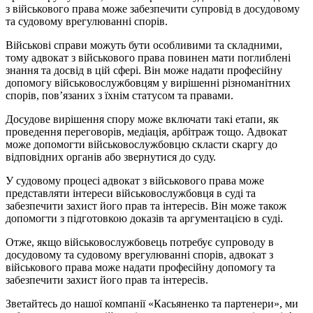
з військового права може забезпечити супровід в досудовому
та судовому врегулюванні спорів.
Військові справи можуть бути особливими та складними,
тому адвокат з військового права повинен мати поглиблені
знання та досвід в цій сфері. Він може надати професійну
допомогу військовослужбовцям у вирішенні різноманітних
спорів, пов’язаних з їхнім статусом та правами.
Досудове вирішення спору може включати такі етапи, як
проведення переговорів, медіація, арбітраж тощо. Адвокат
може допомогти військовослужбовцю скласти скаргу до
відповідних органів або звернутися до суду.
У судовому процесі адвокат з військового права може
представляти інтереси військовослужбовця в суді та
забезпечити захист його прав та інтересів. Він може також
допомогти з підготовкою доказів та аргументацією в суді.
Отже, якщо військовослужбовець потребує супроводу в
досудовому та судовому врегулюванні спорів, адвокат з
військового права може надати професійну допомогу та
забезпечити захист його прав та інтересів.
Зветайтесь до нашої компанії «Касьяненко та партенери», ми