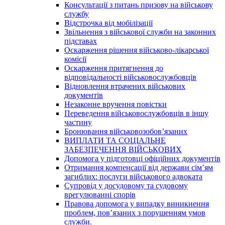
Консультації з питань призову на військову
службу
Відстрочка від мобілізації
Звільнення з військової служби на законних
підставах
Оскарження рішення військово-лікарської
комісії
Оскарження притягнення до
відповідальності військовослужбовців
Відновлення втрачених військових
документів
Незаконне вручення повістки
Переведення військовослужбовців в іншу
частину
Бронювання військовозобов’язаних
ВИПЛАТИ ТА СОЦІАЛЬНЕ
ЗАБЕЗПЕЧЕННЯ ВІЙСЬКОВИХ
Допомога у підготовці офіційних документів
Отримання компенсації від держави сім’ям
загиблих: послуги військового адвоката
Супровід у досудовому та судовому
врегулюванні спорів
Правова допомога у випадку виникнення
проблем, пов’язаних з порушенням умов
служби.