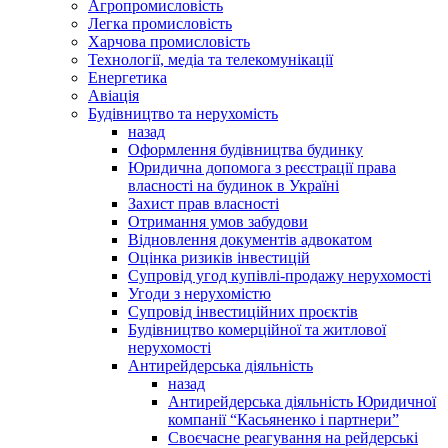
Агропромисловість
Легка промисловість
Харчова промисловість
Технології, медіа та телекомунікації
Енергетика
Авіація
Будівництво та нерухомість
назад
Оформлення будівництва будинку
Юридична допомога з реєстрації права
власності на будинок в Україні
Захист прав власності
Отримання умов забудови
Відновлення документів адвокатом
Оцінка ризиків інвестицій
Супровід угод купівлі-продажу нерухомості
Угоди з нерухомістю
Супровід інвестиційних проєктів
Будівництво комерційної та житлової
нерухомості
Антирейдерська діяльність
назад
Антирейдерська діяльність Юридичної
компанії “Касьяненко і партнери”
Своєчасне реагування на рейдерські