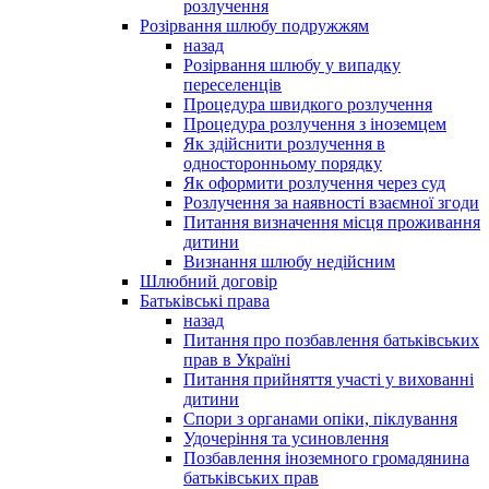
розлучення
Розірвання шлюбу подружжям
назад
Розірвання шлюбу у випадку
переселенців
Процедура швидкого розлучення
Процедура розлучення з іноземцем
Як здійснити розлучення в
односторонньому порядку
Як оформити розлучення через суд
Розлучення за наявності взаємної згоди
Питання визначення місця проживання
дитини
Визнання шлюбу недійсним
Шлюбний договір
Батьківські права
назад
Питання про позбавлення батьківських
прав в Україні
Питання прийняття участі у вихованні
дитини
Спори з органами опіки, піклування
Удочеріння та усиновлення
Позбавлення іноземного громадянина
батьківських прав