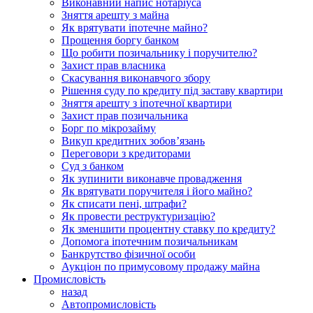
Виконавний напис нотаріуса
Зняття арешту з майна
Як врятувати іпотечне майно?
Прощення боргу банком
Що робити позичальнику і поручителю?
Захист прав власника
Скасування виконавчого збору
Рішення суду по кредиту під заставу квартири
Зняття арешту з іпотечної квартири
Захист прав позичальника
Борг по мікрозайму
Викуп кредитних зобов’язань
Переговори з кредиторами
Суд з банком
Як зупинити виконавче провадження
Як врятувати поручителя і його майно?
Як списати пені, штрафи?
Як провести реструктуризацію?
Як зменшити процентну ставку по кредиту?
Допомога іпотечним позичальникам
Банкрутство фізичної особи
Аукціон по примусовому продажу майна
Промисловість
назад
Автопромисловість