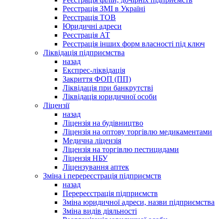
Реєстрація ЗМІ в Україні
Реєстрація ТОВ
Юридичні адреси
Реєстрація АТ
Реєстрація інших форм власності під ключ
Ліквідація підприємства
назад
Експрес-ліквідація
Закриття ФОП (ПП)
Ліквідація при банкрутстві
Ліквідація юридичної особи
Ліцензії
назад
Ліцензія на будівництво
Ліцензія на оптову торгівлю медикаментами
Медична ліцензія
Ліцензія на торгівлю пестицидами
Ліцензія НБУ
Ліцензування аптек
Зміна і перереєстрація підприємств
назад
Перереєстрація підприємств
Зміна юридичної адреси, назви підприємства
Зміна видів діяльності