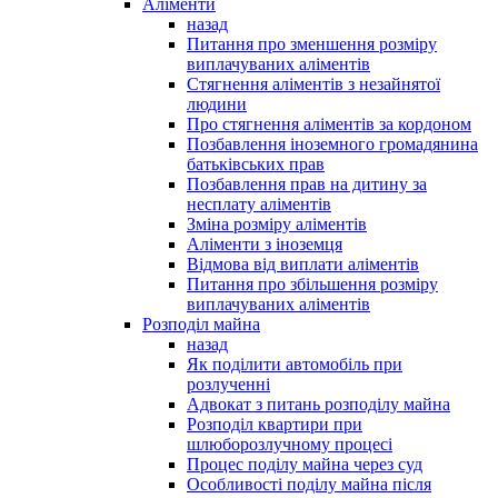
Аліменти
назад
Питання про зменшення розміру
виплачуваних аліментів
Стягнення аліментів з незайнятої
людини
Про стягнення аліментів за кордоном
Позбавлення іноземного громадянина
батьківських прав
Позбавлення прав на дитину за
несплату аліментів
Зміна розміру аліментів
Аліменти з іноземця
Відмова від виплати аліментів
Питання про збільшення розміру
виплачуваних аліментів
Розподіл майна
назад
Як поділити автомобіль при
розлученні
Адвокат з питань розподілу майна
Розподіл квартири при
шлюборозлучному процесі
Процес поділу майна через суд
Особливості поділу майна після