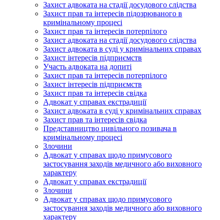
Захист адвоката на стадії досудового слідства
Захист прав та інтересів підозрюваного в
кримінальному процесі
Захист прав та інтересів потерпілого
Захист адвоката на стадії досудового слідства
Захист адвоката в суді у кримінальних справах
Захист інтересів підприємств
Участь адвоката на допиті
Захист прав та інтересів потерпілого
Захист інтересів підприємств
Захист прав та інтересів свідка
Адвокат у справах екстрадиції
Захист адвоката в суді у кримінальних справах
Захист прав та інтересів свідка
Представництво цивільного позивача в
кримінальному процесі
Злочини
Адвокат у справах щодо примусового
застосування заходів медичного або виховного
характеру
Адвокат у справах екстрадиції
Злочини
Адвокат у справах щодо примусового
застосування заходів медичного або виховного
характеру