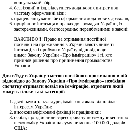
консульський збір;
безвізовий в’їзд, відсутність додаткових витрат при
частому оформленні візи;
працевлаштування без оформлення додаткових дозволів;
прирівнює іноземця в правах до громадян України, із
застереженнями, безпосередньо передбаченими в законі;
ВАЖЛИВО!!! Право на отримання постійної
посвідки на проживання в Україні мають лише ті
іноземці, які прибули в Україну відповідно до
вимог Закону України «Про імміграцію» і ті, хто
прийняв рішення про припинення громадянства
України.
Для в’їзду в Україну з метою постійного проживання в ній
відповідно до Закону України «Про імміграцію» необхідно
спочатку отримати дозвіл на імміграцію, отримати який
можуть тільки такі категорії:
діячі науки та культури, імміграція яких відповідає
інтересам України;
висококваліфіковані фахівці й працівники;
особи, що здійснили зареєстровану іноземну інвестицію
в економіку України на суму не менше 100 000 доларів
США;