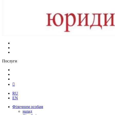
Послуги
RU
EN
Фізичним особам
назад