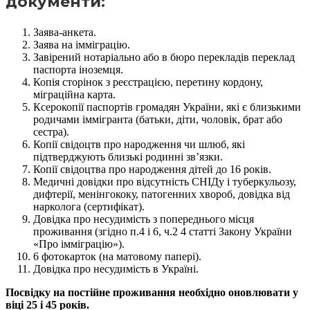
документи:
Заява-анкета.
Заява на імміграцію.
Завірений нотаріально або в бюро перекладів переклад
паспорта іноземця.
Копія сторінок з реєстрацією, перетину кордону,
міграційна карта.
Ксерокопії паспортів громадян України, які є близькими
родичами іммігранта (батьки, діти, чоловік, брат або
сестра).
Копії свідоцтв про народження чи шлюб, які
підтверджують близькі родинні зв’язки.
Копії свідоцтва про народження дітей до 16 років.
Медичні довідки про відсутність СНІДу і туберкульозу,
дифтерії, менінгококу, патогенних хвороб, довідка від
нарколога (сертифікат).
Довідка про несудимість з попереднього місця
проживання (згідно п.4 і 6, ч.2 4 статті Закону України
«Про імміграцію»).
6 фотокарток (на матовому папері).
Довідка про несудимість в Україні.
Посвідку на постійне проживання необхідно оновлювати у
віці 25 і 45 років.