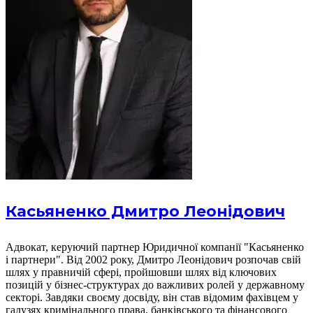
Касьяненко Дмитро Леонідович
Адвокат, керуючий партнер Юридичної компанії "Касьяненко
і партнери". Від 2002 року, Дмитро Леонідович розпочав свій
шлях у правничій сфері, пройшовши шлях від ключових
позицій у бізнес-структурах до важливих ролей у державному
секторі. Завдяки своєму досвіду, він став відомим фахівцем у
галузях кримінального права, банківського та фінансового