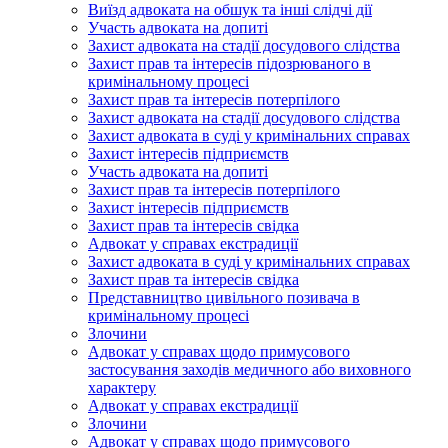
Виїзд адвоката на обшук та інші слідчі дії
Участь адвоката на допиті
Захист адвоката на стадії досудового слідства
Захист прав та інтересів підозрюваного в
кримінальному процесі
Захист прав та інтересів потерпілого
Захист адвоката на стадії досудового слідства
Захист адвоката в суді у кримінальних справах
Захист інтересів підприємств
Участь адвоката на допиті
Захист прав та інтересів потерпілого
Захист інтересів підприємств
Захист прав та інтересів свідка
Адвокат у справах екстрадиції
Захист адвоката в суді у кримінальних справах
Захист прав та інтересів свідка
Представництво цивільного позивача в
кримінальному процесі
Злочини
Адвокат у справах щодо примусового
застосування заходів медичного або виховного
характеру
Адвокат у справах екстрадиції
Злочини
Адвокат у справах щодо примусового