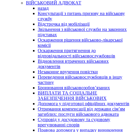
ВІЙСЬКОВИЙ АДВОКАТ
назад
Консультації з питань призову на військову
службу
Відстрочка від мобілізації
Звільнення з військової служби на законних
підставах
Оскарження рішення військово-лікарської
комісії
Оскарження притягнення до
відповідальності військовослужбовців
Відновлення втрачених військових
документів
Незаконне вручення повістки
Переведення військовослужбовців в іншу
частину
Бронювання військовозобов’язаних
ВИПЛАТИ ТА СОЦІАЛЬНЕ
ЗАБЕЗПЕЧЕННЯ ВІЙСЬКОВИХ
Допомога у підготовці офіційних документів
Отримання компенсації від держави сім’ям
загиблих: послуги військового адвоката
Супровід у досудовому та судовому
врегулюванні спорів
Правова допомога у випадку виникнення