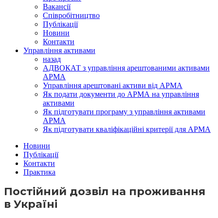
Вакансії
Співробітництво
Публікації
Новини
Контакти
Управління активами
назад
АДВОКАТ з управління арештованими активами
АРМА
Управління арештовані активи від АРМА
Як подати документи до АРМА на управління
активами
Як підготувати програму з управління активами
АРМА
Як підготувати кваліфікаційні критерії для АРМА
Новини
Публікації
Контакти
Практика
Постійний дозвіл на проживання
в Україні