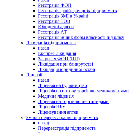
Реєстрація ФОП
Реєстрація філій, дочірніх підприємств
Реєстрація ЗМІ в Україні
Реєстрація ТОВ
Юридичні адреси
Реєстрація АТ
Реєстрація інших форм власності під ключ
Ліквідація підприємства
назад
Експрес-ліквідація
Закриття ФОП (ПП)
Ліквідація при банкрутстві
Ліквідація юридичної особи
Ліцензії
назад
Ліцензія на будівництво
Ліцензія на оптову торгівлю медикаментами
Медична ліцензія
Ліцензія на торгівлю пестицидами
Ліцензія НБУ
Ліцензування аптек
Зміна і перереєстрація підприємств
назад
Перереєстрація підприємств