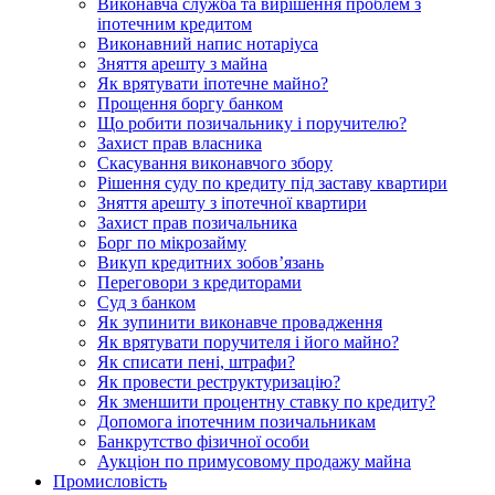
Виконавча служба та вирішення проблем з
іпотечним кредитом
Виконавний напис нотаріуса
Зняття арешту з майна
Як врятувати іпотечне майно?
Прощення боргу банком
Що робити позичальнику і поручителю?
Захист прав власника
Скасування виконавчого збору
Рішення суду по кредиту під заставу квартири
Зняття арешту з іпотечної квартири
Захист прав позичальника
Борг по мікрозайму
Викуп кредитних зобов’язань
Переговори з кредиторами
Суд з банком
Як зупинити виконавче провадження
Як врятувати поручителя і його майно?
Як списати пені, штрафи?
Як провести реструктуризацію?
Як зменшити процентну ставку по кредиту?
Допомога іпотечним позичальникам
Банкрутство фізичної особи
Аукціон по примусовому продажу майна
Промисловість