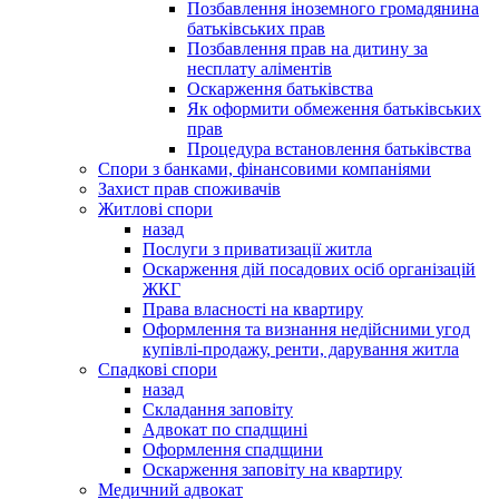
Позбавлення іноземного громадянина
батьківських прав
Позбавлення прав на дитину за
несплату аліментів
Оскарження батьківства
Як оформити обмеження батьківських
прав
Процедура встановлення батьківства
Спори з банками, фінансовими компаніями
Захист прав споживачів
Житлові спори
назад
Послуги з приватизації житла
Оскарження дій посадових осіб організацій
ЖКГ
Права власності на квартиру
Оформлення та визнання недійсними угод
купівлі-продажу, ренти, дарування житла
Спадкові спори
назад
Складання заповіту
Адвокат по спадщині
Оформлення спадщини
Оскарження заповіту на квартиру
Медичний адвокат