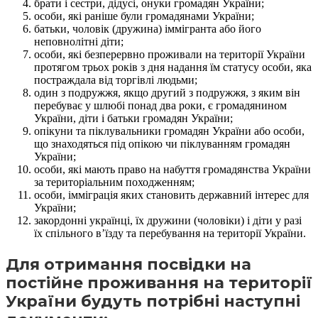
брати і сестри, дідусі, онуки громадян України;
особи, які раніше були громадянами України;
батьки, чоловік (дружина) іммігранта або його
неповнолітні діти;
особи, які безперервно проживали на території України
протягом трьох років з дня надання їм статусу особи, яка
постраждала від торгівлі людьми;
один з подружжя, якщо другий з подружжя, з яким він
перебуває у шлюбі понад два роки, є громадянином
України, діти і батьки громадян України;
опікуни та піклувальники громадян України або особи,
що знаходяться під опікою чи піклуванням громадян
України;
особи, які мають право на набуття громадянства України
за територіальним походженням;
особи, імміграція яких становить державний інтерес для
України;
закордонні українці, їх дружини (чоловіки) і діти у разі
їх спільного в’їзду та перебування на території України.
Для отримання посвідки на
постійне проживання на території
України будуть потрібні наступні