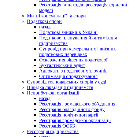
Реєстрація винаходів, реєстрація корисної
моделі
Митні консультації та спори
Податкові спори
назад
Податкові знижки в Україні
Податкове планування й оптимізація
підприємства
Супровід при камеральних і виїзних
податкових перевірках
Оскарження рішення податкової
Бухгалтерський аудит
Адвокати з податкових злочинів
Оптимізація оподаткування
Супровід господарських спорів у суді
Швидка ліквідація підприємств
Неприбуткові організації
назад
Реєстрація громадського об’єднання
Реєстрація благодійного фонду
Реєстрація політичної партії
Реєстрація громадської організації
Реєстрація ОСББ
Реєстрація підприємства
назад