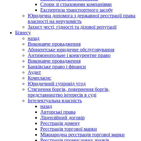
Спори зі страховими компаніями
Експертиза транспортного засобу
Юридична допомога з державної реєстрації права
власності на нерухомість
Захист честі, гідності та ділової репутації
Бізнесу
назад
Виконавче провадження
Абонентське юридичне обслуговування
Антимонопольне і конкурентне право
Виконавче провадження
Банківське право і фінанси
Аудит
Комплаєнс
Юридичний супровід угод
Стягнення боргів, повернення боргів,
представництво інтересів в суді
Інтелектуальна власність
назад
Авторські права
Ліцензійний договір
Реєстрація домену
Реєстрація торгової марки
Міжнародна реєстрація торгової марки
Реєстрація промислових зразків