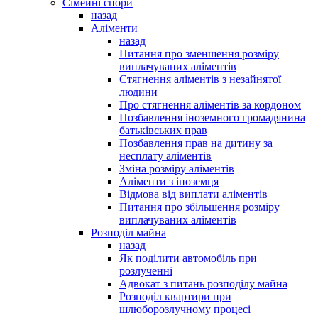
Сімейні спори
назад
Аліменти
назад
Питання про зменшення розміру
виплачуваних аліментів
Стягнення аліментів з незайнятої
людини
Про стягнення аліментів за кордоном
Позбавлення іноземного громадянина
батьківських прав
Позбавлення прав на дитину за
несплату аліментів
Зміна розміру аліментів
Аліменти з іноземця
Відмова від виплати аліментів
Питання про збільшення розміру
виплачуваних аліментів
Розподіл майна
назад
Як поділити автомобіль при
розлученні
Адвокат з питань розподілу майна
Розподіл квартири при
шлюборозлучному процесі