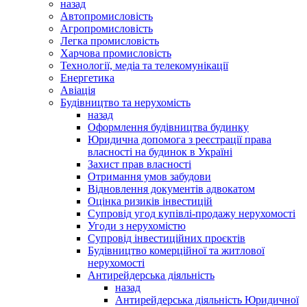
назад
Автопромисловість
Агропромисловість
Легка промисловість
Харчова промисловість
Технології, медіа та телекомунікації
Енергетика
Авіація
Будівництво та нерухомість
назад
Оформлення будівництва будинку
Юридична допомога з реєстрації права
власності на будинок в Україні
Захист прав власності
Отримання умов забудови
Відновлення документів адвокатом
Оцінка ризиків інвестицій
Супровід угод купівлі-продажу нерухомості
Угоди з нерухомістю
Супровід інвестиційних проєктів
Будівництво комерційної та житлової
нерухомості
Антирейдерська діяльність
назад
Антирейдерська діяльність Юридичної