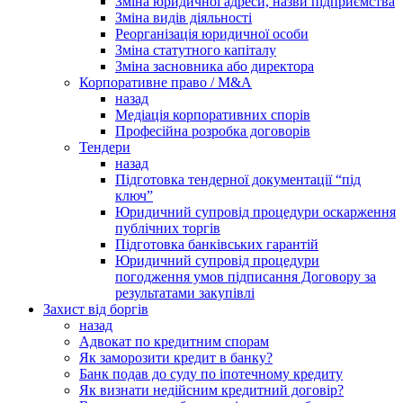
Зміна юридичної адреси, назви підприємства
Зміна видів діяльності
Реорганізація юридичної особи
Зміна статутного капіталу
Зміна засновника або директора
Корпоративне право / M&A
назад
Медіація корпоративних спорів
Професійна розробка договорів
Тендери
назад
Підготовка тендерної документації “під
ключ”
Юридичний супровід процедури оскарження
публічних торгів
Підготовка банківських гарантій
Юридичний супровід процедури
погодження умов підписання Договору за
результатами закупівлі
Захист від боргів
назад
Адвокат по кредитним спорам
Як заморозити кредит в банку?
Банк подав до суду по іпотечному кредиту
Як визнати недійсним кредитний договір?