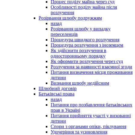
Процес поділу майна через суд
Особливості поділу майна після
розлучення
Розірвання шлюбу подружжям
назад
Розірвання шлюбу у випадку
переселенців
Процедура швидкого розлучення
Процедура розлучення з іноземцем
Як здійснити розлучення в
односторонньому порядку
Як оформити розлучення через суд
Розлучення за наявності взаємної згоди
Питання визначення місця проживання
дитини
Визнання шлюбу недійсним
Шлюбний договір
Батьківські права
назад
Питання про позбавлення батьківських
прав в Україні
Питання прийняття участі у вихованні
дитини
Спори з органами опіки, піклування
Удочеріння та усиновлення