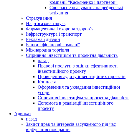
компанії “Касьяненко і партнери”
Своєчасне реагування на рейдерські
зазіхання
Страхування
Нафтогазова галузь
Фармацевтика і охорона здоров’я
Інфраструктура і транспорт
Реклама і дизайн
Банки і фінансові компанії
Міжнародна торгівля
Сприяння інвестиціям та проєктна діяльність
назад
Правові послуги з оцінки ефективності
інвестиційного проєкту
Проведення аудиту інвестиційних проєктів
Концесія
Оформлення та укладання інвестиційної
угоди
Сприяння інвестиціям та проєктна діяльність
Допомога в реалізації інвестиційного
проєкту
Адвокат
назад
Захист прав та інтересів засудженого під час
відбування покарання