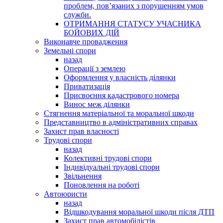
проблем, пов’язаних з порушенням умов
служби.
ОТРИМАННЯ СТАТУСУ УЧАСНИКА
БОЙОВИХ ДІЙ
Виконавче провадження
Земельні спори
назад
Операції з землею
Оформлення у власність ділянки
Приватизація
Присвоєння кадастрового номера
Винос меж ділянки
Стягнення матеріальної та моральної шкоди
Представництво в адміністративних справах
Захист прав власності
Трудові спори
назад
Колективні трудові спори
Індивідуальні трудові спори
Звільнення
Поновлення на роботі
Автоюристи
назад
Відшкодування моральної шкоди після ДТП
Захист прав автомобілістів