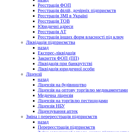
Реєстрація ФОП
Реєстрація філій, дочірніх підприємств
Реєстрація ЗМІ в Україні
Реєстрація ТОВ
Юридичні адреси
Реєстрація АТ
Реєстрація інших форм власності під ключ
Ліквідація підприємства
назад
Експрес-ліквідація
Закриття ФОП (ПП)
Ліквідація при банкрутстві
Ліквідація юридичної особи
Ліцензії
назад
Ліцензія на будівництво
Ліцензія на оптову торгівлю медикаментами
Медична ліцензія
Ліцензія на торгівлю пестицидами
Ліцензія НБУ
Ліцензування аптек
Зміна і перереєстрація підприємств
назад
Перереєстрація підприємств