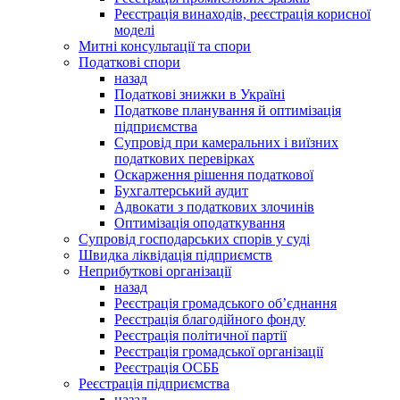
Реєстрація винаходів, реєстрація корисної
моделі
Митні консультації та спори
Податкові спори
назад
Податкові знижки в Україні
Податкове планування й оптимізація
підприємства
Супровід при камеральних і виїзних
податкових перевірках
Оскарження рішення податкової
Бухгалтерський аудит
Адвокати з податкових злочинів
Оптимізація оподаткування
Супровід господарських спорів у суді
Швидка ліквідація підприємств
Неприбуткові організації
назад
Реєстрація громадського об’єднання
Реєстрація благодійного фонду
Реєстрація політичної партії
Реєстрація громадської організації
Реєстрація ОСББ
Реєстрація підприємства
назад