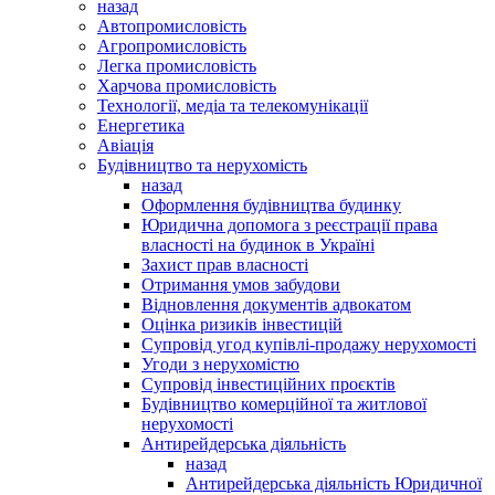
назад
Автопромисловість
Агропромисловість
Легка промисловість
Харчова промисловість
Технології, медіа та телекомунікації
Енергетика
Авіація
Будівництво та нерухомість
назад
Оформлення будівництва будинку
Юридична допомога з реєстрації права
власності на будинок в Україні
Захист прав власності
Отримання умов забудови
Відновлення документів адвокатом
Оцінка ризиків інвестицій
Супровід угод купівлі-продажу нерухомості
Угоди з нерухомістю
Супровід інвестиційних проєктів
Будівництво комерційної та житлової
нерухомості
Антирейдерська діяльність
назад
Антирейдерська діяльність Юридичної