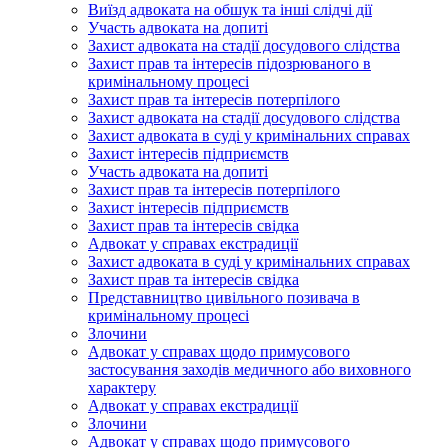
Виїзд адвоката на обшук та інші слідчі дії
Участь адвоката на допиті
Захист адвоката на стадії досудового слідства
Захист прав та інтересів підозрюваного в
кримінальному процесі
Захист прав та інтересів потерпілого
Захист адвоката на стадії досудового слідства
Захист адвоката в суді у кримінальних справах
Захист інтересів підприємств
Участь адвоката на допиті
Захист прав та інтересів потерпілого
Захист інтересів підприємств
Захист прав та інтересів свідка
Адвокат у справах екстрадиції
Захист адвоката в суді у кримінальних справах
Захист прав та інтересів свідка
Представництво цивільного позивача в
кримінальному процесі
Злочини
Адвокат у справах щодо примусового
застосування заходів медичного або виховного
характеру
Адвокат у справах екстрадиції
Злочини
Адвокат у справах щодо примусового