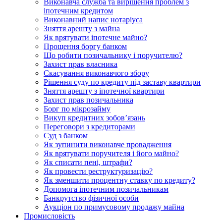
Виконавча служба та вирішення проблем з
іпотечним кредитом
Виконавний напис нотаріуса
Зняття арешту з майна
Як врятувати іпотечне майно?
Прощення боргу банком
Що робити позичальнику і поручителю?
Захист прав власника
Скасування виконавчого збору
Рішення суду по кредиту під заставу квартири
Зняття арешту з іпотечної квартири
Захист прав позичальника
Борг по мікрозайму
Викуп кредитних зобов’язань
Переговори з кредиторами
Суд з банком
Як зупинити виконавче провадження
Як врятувати поручителя і його майно?
Як списати пені, штрафи?
Як провести реструктуризацію?
Як зменшити процентну ставку по кредиту?
Допомога іпотечним позичальникам
Банкрутство фізичної особи
Аукціон по примусовому продажу майна
Промисловість