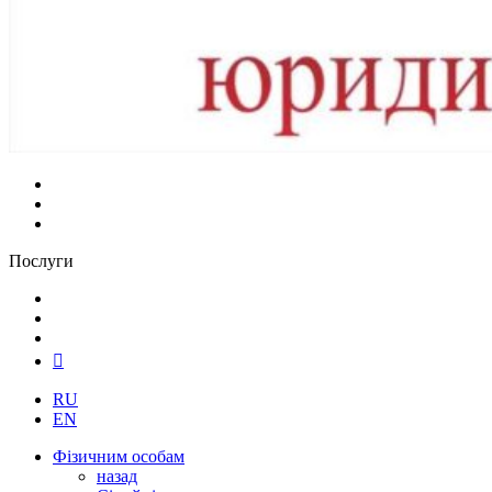
Послуги
RU
EN
Фізичним особам
назад