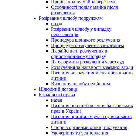
Процес поділу майна через суд
Особливості поділу майна після
розлучення
Розірвання шлюбу подружжям
назад
Розірвання шлюбу у випадку
переселенців
Процедура швидкого розлучення
Процедура розлучення з іноземцем
Як здійснити розлучення в
односторонньому порядку
Як оформити розлучення через суд
Розлучення за наявності взаємної згоди
Питання визначення місця проживання
дитини
Визнання шлюбу недійсним
Шлюбний договір
Батьківські права
назад
Питання про позбавлення батьківських
прав в Україні
Питання прийняття участі у вихованні
дитини
Спори з органами опіки, піклування
Удочеріння та усиновлення