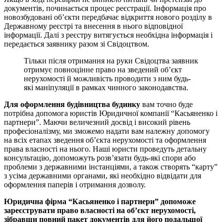
документів, починається процес реєстрації. Інформація про
новозбудовані об’єкти передбачає відкриття нового розділу в
Державному реєстрі та внесення в нього відповідної
інформації. Далі з реєстру витягується необхідна інформація і
передається заявнику разом зі Свідоцтвом.
Тільки після отримання на руки Свідоцтва заявник
отримує повноцінне право на зведений об’єкт
нерухомості й можливість проводити з ним будь-
які маніпуляції в рамках чинного законодавства.
Для оформлення будівництва будинку
вам точно буде
потрібна допомога юристів Юридичної компанії “Касьяненко і
партнери”. Маючи величезний досвід і високий рівень
професіоналізму, ми зможемо надати вам належну допомогу
на всіх етапах зведення об’єкта нерухомості та оформлення
права власності на нього. Наші юристи проведуть детальну
консультацію, допоможуть розв’язати будь-які спори або
проблеми з державними інстанціями, а також створять “карту”
з усіма державними органами, які необхідно відвідати для
оформлення паперів і отримання дозволу.
Юридична фірма “Касьяненко і партнери” допоможе
зареєструвати право власності на об’єкт нерухомості,
зібравши повний пакет документів для його подальшої