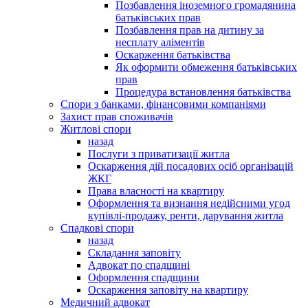
Позбавлення іноземного громадянина
батьківських прав
Позбавлення прав на дитину за
несплату аліментів
Оскарження батьківства
Як оформити обмеження батьківських
прав
Процедура встановлення батьківства
Спори з банками, фінансовими компаніями
Захист прав споживачів
Житлові спори
назад
Послуги з приватизації житла
Оскарження дій посадових осіб організацій
ЖКГ
Права власності на квартиру
Оформлення та визнання недійсними угод
купівлі-продажу, ренти, дарування житла
Спадкові спори
назад
Складання заповіту
Адвокат по спадщині
Оформлення спадщини
Оскарження заповіту на квартиру
Медичний адвокат