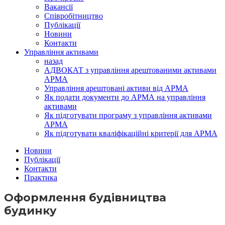
Вакансії
Співробітництво
Публікації
Новини
Контакти
Управління активами
назад
АДВОКАТ з управління арештованими активами
АРМА
Управління арештовані активи від АРМА
Як подати документи до АРМА на управління
активами
Як підготувати програму з управління активами
АРМА
Як підготувати кваліфікаційні критерії для АРМА
Новини
Публікації
Контакти
Практика
Оформлення будівництва
будинку