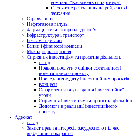
компанії “Касьяненко і партнери”
Своєчасне реагування на рейдерські
зазіхання
Страхування
Нафтогазова галузь
Фармацевтика і охорона здоров’я
Інфраструктура і транспорт
Реклама і дизайн
Банки і фінансові компанії
Міжнародна торгівля
Сприяння інвестиціям та проєктна діяльність
назад
Правові послуги з оцінки ефективності
інвестиційного проєкту
Проведення аудиту інвестиційних проєктів
Концесія
Оформлення та укладання інвестиційної
угоди
Сприяння інвестиціям та проєктна діяльність
Допомога в реалізації інвестиційного
проєкту
Адвокат
назад
Захист прав та інтересів засудженого під час
відбування покарання