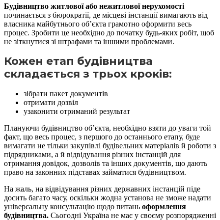
Будівництво житлової або нежитлової нерухомості
починається з бюрократії, де місцеві інстанції вимагають від
власника майбутнього об’єкта грамотно оформити весь
процес. Зробити це необхідно до початку будь-яких робіт, щоб
не зіткнутися зі штрафами та іншими проблемами.
Кожен етап будівництва
складається з трьох кроків:
зібрати пакет документів
отримати дозвіл
узаконити отриманий результат
Плануючи будівництво об’єкта, необхідно взяти до уваги той
факт, що весь процес, з першого до останнього етапу, буде
вимагати не тільки закупівлі будівельних матеріалів й роботи з
підрядниками, а й відвідування різних інстанцій для
отримання довідок, дозволів та інших документів, що дають
право на законних підставах займатися будівництвом.
На жаль, на відвідування різних державних інстанцій піде
досить багато часу, оскільки жодна установа не зможе надати
універсальну консультацію щодо питань
оформлення
будівництва.
Сьогодні Україна не має у своєму розпорядженні