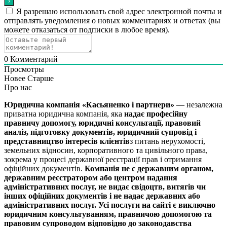
Я разрешаю использовать свой адрес электронной почты и
отправлять уведомления о новых комментариях и ответах (вы
можете отказаться от подписки в любое время).
0
Комментарий
Просмотры
Новее
Старше
Про нас
Юридична компанія «Касьяненко і партнери»
— незалежна
приватна юридична компанія, яка
надає професійну
правничу допомогу, юридичні консультації, правовий
аналіз, підготовку документів, юридичний супровід і
представництво інтересів клієнтів
з питань нерухомості,
земельних відносин, корпоративного та цивільного права,
зокрема у процесі державної реєстрації прав і отримання
офіційних документів.
Компанія не є державним органом,
державним реєстратором або центром надання
адміністративних послуг, не видає свідоцтв, витягів чи
інших офіційних документів і не надає державних або
адміністративних послуг.
Усі послуги на сайті є виключно
юридичним консультуванням, правничою допомогою та
правовим супроводом відповідно до законодавства