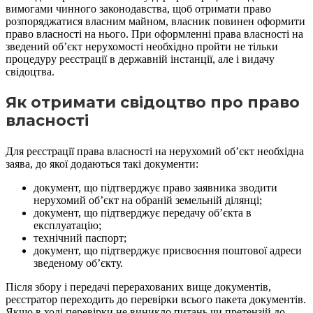
вимогами чинного законодавства, щоб отримати право
розпоряджатися власним майном, власник повинен оформити
право власності на нього. При оформленні права власності на
зведений об’єкт нерухомості необхідно пройти не тільки
процедуру реєстрації в державній інстанції, але і видачу
свідоцтва.
Як отримати свідоцтво про право
власності
Для реєстрації права власності на нерухомий об’єкт необхідна
заява, до якої додаються такі документи:
документ, що підтверджує право заявника зводити
нерухомий об’єкт на обраній земельній ділянці;
документ, що підтверджує передачу об’єкта в
експлуатацію;
технічний паспорт;
документ, що підтверджує присвоєння поштової адреси
зведеному об’єкту.
Після збору і передачі перерахованих вище документів,
реєстратор переходить до перевірки всього пакета документів.
Якщо в ході перевірки не виникло питань чи претензій до