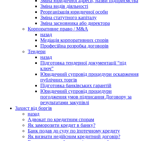
Зміна юридичної адреси, назви підприємства
Зміна видів діяльності
Реорганізація юридичної особи
Зміна статутного капіталу
Зміна засновника або директора
Корпоративне право / M&A
назад
Медіація корпоративних спорів
Професійна розробка договорів
Тендери
назад
Підготовка тендерної документації “під
ключ”
Юридичний супровід процедури оскарження
публічних торгів
Підготовка банківських гарантій
Юридичний супровід процедури
погодження умов підписання Договору за
результатами закупівлі
Захист від боргів
назад
Адвокат по кредитним спорам
Як заморозити кредит в банку?
Банк подав до суду по іпотечному кредиту
Як визнати недійсним кредитний договір?