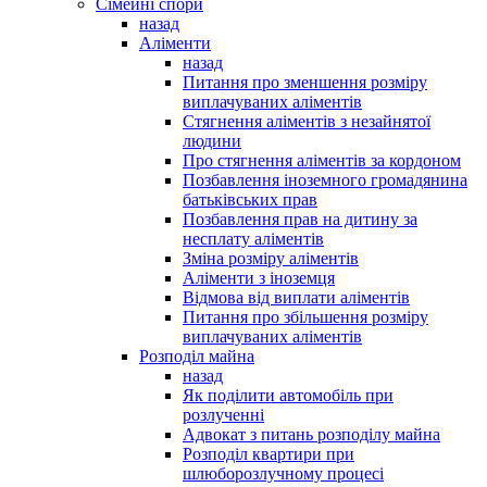
Сімейні спори
назад
Аліменти
назад
Питання про зменшення розміру
виплачуваних аліментів
Стягнення аліментів з незайнятої
людини
Про стягнення аліментів за кордоном
Позбавлення іноземного громадянина
батьківських прав
Позбавлення прав на дитину за
несплату аліментів
Зміна розміру аліментів
Аліменти з іноземця
Відмова від виплати аліментів
Питання про збільшення розміру
виплачуваних аліментів
Розподіл майна
назад
Як поділити автомобіль при
розлученні
Адвокат з питань розподілу майна
Розподіл квартири при
шлюборозлучному процесі