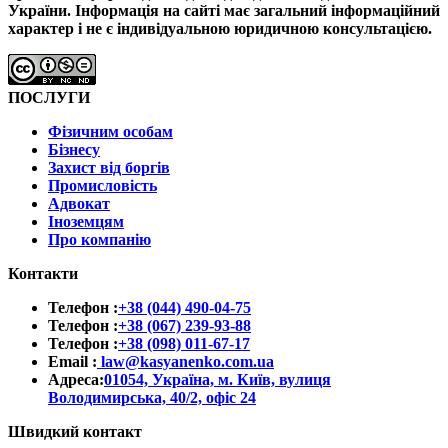
України.
Інформація на сайті має загальний інформаційний
характер і не є індивідуальною юридичною консультацією.
ПОСЛУГИ
Фізичним особам
Бізнесу
Захист від боргів
Промисловість
Адвокат
Іноземцям
Про компанію
Контакти
Телефон :
+38 (044) 490-04-75
Телефон :
+38 (067) 239-93-88
Телефон :
+38 (098) 011-67-17
Email :
law@kasyanenko.com.ua
Адреса:
01054, Україна, м. Київ, вулиця
Володимирська, 40/2, офіс 24
Швидкий контакт