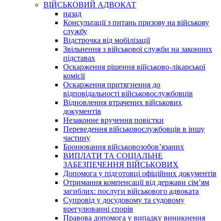
ВІЙСЬКОВИЙ АДВОКАТ
назад
Консультації з питань призову на військову
службу
Відстрочка від мобілізації
Звільнення з військової служби на законних
підставах
Оскарження рішення військово-лікарської
комісії
Оскарження притягнення до
відповідальності військовослужбовців
Відновлення втрачених військових
документів
Незаконне вручення повістки
Переведення військовослужбовців в іншу
частину
Бронювання військовозобов’язаних
ВИПЛАТИ ТА СОЦІАЛЬНЕ
ЗАБЕЗПЕЧЕННЯ ВІЙСЬКОВИХ
Допомога у підготовці офіційних документів
Отримання компенсації від держави сім’ям
загиблих: послуги військового адвоката
Супровід у досудовому та судовому
врегулюванні спорів
Правова допомога у випадку виникнення