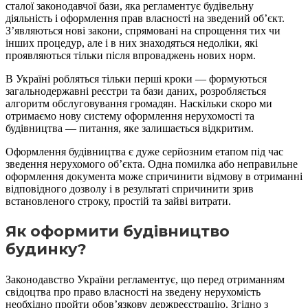
сталої законодавчої бази, яка регламентує будівельну
діяльність і оформлення прав власності на зведений об’єкт.
З’являються нові закони, спрямовані на спрощення тих чи
інших процедур, але і в них знаходяться недоліки, які
проявляються тільки після впроваджень нових норм.
В Україні робляться тільки перші кроки — формуються
загальнодержавні реєстри та бази даних, розробляється
алгоритм обслуговування громадян. Наскільки скоро ми
отримаємо нову систему оформлення нерухомості та
будівництва — питання, яке залишається відкритим.
Оформлення будівництва є дуже серйозним етапом під час
зведення нерухомого об’єкта. Одна помилка або неправильне
оформлення документа може спричинити відмову в отриманні
відповідного дозволу і в результаті спричинити зрив
встановленого строку, простій та зайві витрати.
Як оформити будівництво
будинку?
Законодавство України регламентує, що перед отриманням
свідоцтва про право власності на зведену нерухомість
необхідно пройти обов’язкову держреєстрацію. Згідно з