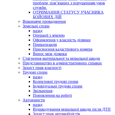
проблем, пов’язаних з порушенням умов
служби.
ОТРИМАННЯ СТАТУСУ УЧАСНИКА
БОЙОВИХ ДІЙ
Виконавче провадження
Земельні спори
назад
Операції з землею
Оформлення у власність ділянки
Приватизація
Присвоєння кадастрового номера
Винос меж ділянки
Стягнення матеріальної та моральної шкоди
Представництво в адміністративних справах
Захист прав власності
Трудові спори
назад
Колективні трудові спори
Індивідуальні трудові спори
Звільнення
Поновлення на роботі
Автоюристи
назад
Відшкодування моральної шкоди після ДТП
Захист прав автомобілістів