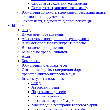
Спори зі страховими компаніями
Експертиза транспортного засобу
Юридична допомога з державної реєстрації права
власності на нерухомість
Захист честі, гідності та ділової репутації
Бізнесу
назад
Виконавче провадження
Абонентське юридичне обслуговування
Антимонопольне і конкурентне право
Виконавче провадження
Банківське право і фінанси
Аудит
Комплаєнс
Юридичний супровід угод
Стягнення боргів, повернення боргів,
представництво інтересів в суді
Інтелектуальна власність
назад
Авторські права
Ліцензійний договір
Реєстрація домену
Реєстрація торгової марки
Міжнародна реєстрація торгової марки
Реєстрація промислових зразків