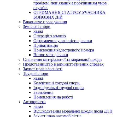
проблем, пов’язаних з порушенням умов
служби.
ОТРИМАННЯ СТАТУСУ УЧАСНИКА
БОЙОВИХ ДІЙ
Виконавче провадження
Земельні спори
назад
Операції з землею
Оформлення у власність ділянки
Приватизація
Присвоєння кадастрового номера
Винос меж ділянки
Стягнення матеріальної та моральної шкоди
Представництво в адміністративних справах
Захист прав власності
Трудові спори
назад
Колективні трудові спори
Індивідуальні трудові спори
Звільнення
Поновлення на роботі
Автоюристи
назад
Відшкодування моральної шкоди після ДТП
Захист прав автомобілістів