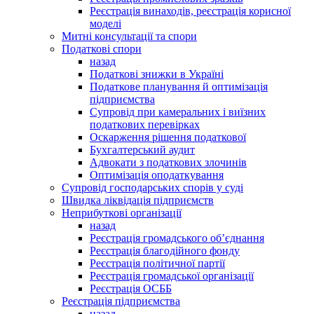
Реєстрація винаходів, реєстрація корисної
моделі
Митні консультації та спори
Податкові спори
назад
Податкові знижки в Україні
Податкове планування й оптимізація
підприємства
Супровід при камеральних і виїзних
податкових перевірках
Оскарження рішення податкової
Бухгалтерський аудит
Адвокати з податкових злочинів
Оптимізація оподаткування
Супровід господарських спорів у суді
Швидка ліквідація підприємств
Неприбуткові організації
назад
Реєстрація громадського об’єднання
Реєстрація благодійного фонду
Реєстрація політичної партії
Реєстрація громадської організації
Реєстрація ОСББ
Реєстрація підприємства
назад