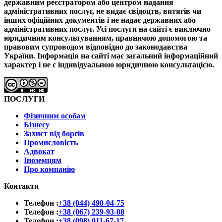
державним реєстратором або центром надання
адміністративних послуг, не видає свідоцтв, витягів чи
інших офіційних документів і не надає державних або
адміністративних послуг.
Усі послуги на сайті є виключно
юридичним консультуванням, правничою допомогою та
правовим супроводом відповідно до законодавства
України.
Інформація на сайті має загальний інформаційний
характер і не є індивідуальною юридичною консультацією.
ПОСЛУГИ
Фізичним особам
Бізнесу
Захист від боргів
Промисловість
Адвокат
Іноземцям
Про компанію
Контакти
Телефон :
+38 (044) 490-04-75
Телефон :
+38 (067) 239-93-88
Телефон :
+38 (098) 011-67-17