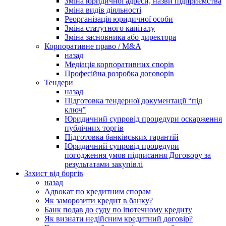
Зміна юридичної адреси, назви підприємства
Зміна видів діяльності
Реорганізація юридичної особи
Зміна статутного капіталу
Зміна засновника або директора
Корпоративне право / M&A
назад
Медіація корпоративних спорів
Професійна розробка договорів
Тендери
назад
Підготовка тендерної документації “під
ключ”
Юридичний супровід процедури оскарження
публічних торгів
Підготовка банківських гарантій
Юридичний супровід процедури
погодження умов підписання Договору за
результатами закупівлі
Захист від боргів
назад
Адвокат по кредитним спорам
Як заморозити кредит в банку?
Банк подав до суду по іпотечному кредиту
Як визнати недійсним кредитний договір?