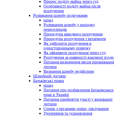
Процес поділу майна через суд
Особливості поділу майна після
розлучення
Розірвання шлюбу подружжям
назад
Розірвання шлюбу у випадку
переселенців
Процедура швидкого розлучення
Процедура розлучення з іноземцем
Як здійснити розлучення в
односторонньому порядку
Як оформити розлучення через суд
Розлучення за наявності взаємної згоди
Питання визначення місця проживання
дитини
Визнання шлюбу недійсним
Шлюбний договір
Батьківські права
назад
Питання про позбавлення батьківських
прав в Україні
Питання прийняття участі у вихованні
дитини
Спори з органами опіки, піклування
Удочеріння та усиновлення