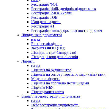
Реєстрація ФОП
Реєстрація філій, дочірніх підприємств
Реєстрація ЗМІ в Україні
Реєстрація ТОВ
Юридичні адреси
Реєстрація АТ
Реєстрація інших форм власності під ключ
Ліквідація підприємства
назад
Експрес-ліквідація
Закриття ФОП (ПП)
Ліквідація при банкрутстві
Ліквідація юридичної особи
Ліцензії
назад
Ліцензія на будівництво
Ліцензія на оптову торгівлю медикаментами
Медична ліцензія
Ліцензія на торгівлю пестицидами
Ліцензія НБУ
Ліцензування аптек
Зміна і перереєстрація підприємств
назад
Перереєстрація підприємств