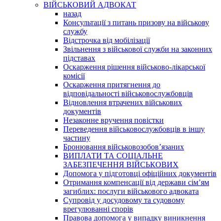
ВІЙСЬКОВИЙ АДВОКАТ
назад
Консультації з питань призову на військову
службу
Відстрочка від мобілізації
Звільнення з військової служби на законних
підставах
Оскарження рішення військово-лікарської
комісії
Оскарження притягнення до
відповідальності військовослужбовців
Відновлення втрачених військових
документів
Незаконне вручення повістки
Переведення військовослужбовців в іншу
частину
Бронювання військовозобов’язаних
ВИПЛАТИ ТА СОЦІАЛЬНЕ
ЗАБЕЗПЕЧЕННЯ ВІЙСЬКОВИХ
Допомога у підготовці офіційних документів
Отримання компенсації від держави сім’ям
загиблих: послуги військового адвоката
Супровід у досудовому та судовому
врегулюванні спорів
Правова допомога у випадку виникнення