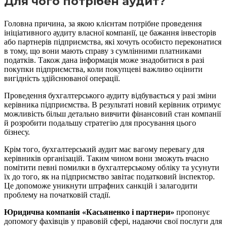
Для чого потрібен аудит?
Головна причина, за якою клієнтам потрібне проведення
ініціативного аудиту власної компанії, це бажання інвесторів
або партнерів підприємства, які хочуть особисто переконатися
в тому, що вони мають справу з сумлінними платниками
податків. Також дана інформація може знадобитися в разі
покупки підприємства, коли покупцеві важливо оцінити
вигідність здійснюваної операції.
Проведення бухгалтерського аудиту відбувається у разі зміни
керівника підприємства. В результаті новий керівник отримує
можливість більш детально вивчити фінансовий стан компанії
й розробити подальшу стратегію для просування цього
бізнесу.
Крім того, бухгалтерський аудит має вагому перевагу для
керівників організацій. Таким чином вони зможуть вчасно
помітити певні помилки в бухгалтерському обліку та усунути
їх до того, як на підприємство завітає податковий інспектор.
Це допоможе уникнути штрафних санкцій і залагодити
проблему на початковій стадії.
Юридична компанія «Касьяненко і партнери»
пропонує
допомогу фахівців у правовій сфері, надаючи свої послуги для