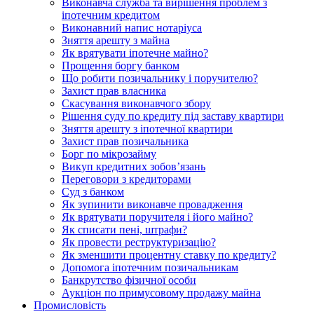
Виконавча служба та вирішення проблем з
іпотечним кредитом
Виконавний напис нотаріуса
Зняття арешту з майна
Як врятувати іпотечне майно?
Прощення боргу банком
Що робити позичальнику і поручителю?
Захист прав власника
Скасування виконавчого збору
Рішення суду по кредиту під заставу квартири
Зняття арешту з іпотечної квартири
Захист прав позичальника
Борг по мікрозайму
Викуп кредитних зобов’язань
Переговори з кредиторами
Суд з банком
Як зупинити виконавче провадження
Як врятувати поручителя і його майно?
Як списати пені, штрафи?
Як провести реструктуризацію?
Як зменшити процентну ставку по кредиту?
Допомога іпотечним позичальникам
Банкрутство фізичної особи
Аукціон по примусовому продажу майна
Промисловість