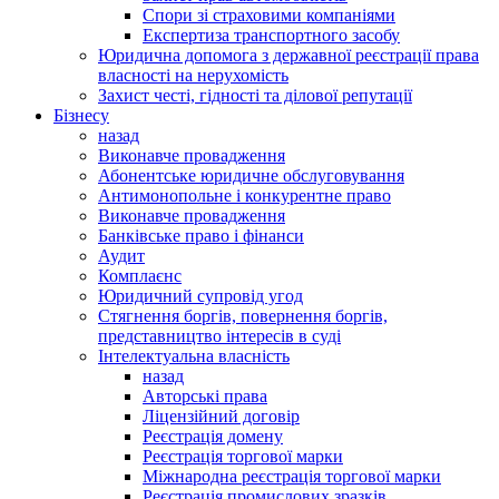
Спори зі страховими компаніями
Експертиза транспортного засобу
Юридична допомога з державної реєстрації права
власності на нерухомість
Захист честі, гідності та ділової репутації
Бізнесу
назад
Виконавче провадження
Абонентське юридичне обслуговування
Антимонопольне і конкурентне право
Виконавче провадження
Банківське право і фінанси
Аудит
Комплаєнс
Юридичний супровід угод
Стягнення боргів, повернення боргів,
представництво інтересів в суді
Інтелектуальна власність
назад
Авторські права
Ліцензійний договір
Реєстрація домену
Реєстрація торгової марки
Міжнародна реєстрація торгової марки
Реєстрація промислових зразків