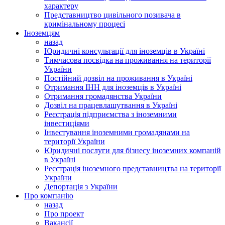
характеру
Представництво цивільного позивача в
кримінальному процесі
Іноземцям
назад
Юридичні консультації для іноземців в Україні
Тимчасова посвідка на проживання на території
України
Постійний дозвіл на проживання в Україні
Отримання ІНН для іноземців в Україні
Отримання громадянства України
Дозвіл на працевлашутвання в Україні
Реєстрація підприємства з іноземними
інвестиціями
Інвестування іноземними громадянами на
території України
Юридичні послуги для бізнесу іноземних компаній
в Україні
Реєстрація іноземного представництва на території
України
Депортація з України
Про компанію
назад
Про проект
Вакансії