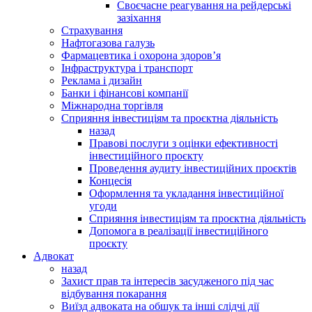
Своєчасне реагування на рейдерські
зазіхання
Страхування
Нафтогазова галузь
Фармацевтика і охорона здоров’я
Інфраструктура і транспорт
Реклама і дизайн
Банки і фінансові компанії
Міжнародна торгівля
Сприяння інвестиціям та проєктна діяльність
назад
Правові послуги з оцінки ефективності
інвестиційного проєкту
Проведення аудиту інвестиційних проєктів
Концесія
Оформлення та укладання інвестиційної
угоди
Сприяння інвестиціям та проєктна діяльність
Допомога в реалізації інвестиційного
проєкту
Адвокат
назад
Захист прав та інтересів засудженого під час
відбування покарання
Виїзд адвоката на обшук та інші слідчі дії