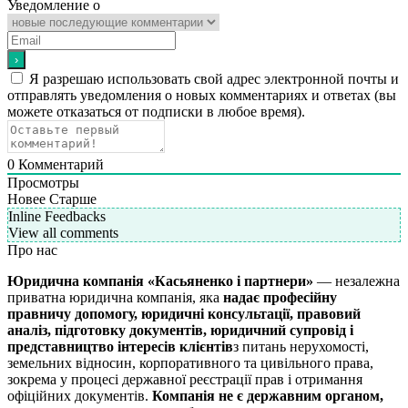
Уведомление о
Я разрешаю использовать свой адрес электронной почты и
отправлять уведомления о новых комментариях и ответах (вы
можете отказаться от подписки в любое время).
0
Комментарий
Просмотры
Новее
Старше
Inline Feedbacks
View all comments
Про нас
Юридична компанія «Касьяненко і партнери»
— незалежна
приватна юридична компанія, яка
надає професійну
правничу допомогу, юридичні консультації, правовий
аналіз, підготовку документів, юридичний супровід і
представництво інтересів клієнтів
з питань нерухомості,
земельних відносин, корпоративного та цивільного права,
зокрема у процесі державної реєстрації прав і отримання
офіційних документів.
Компанія не є державним органом,