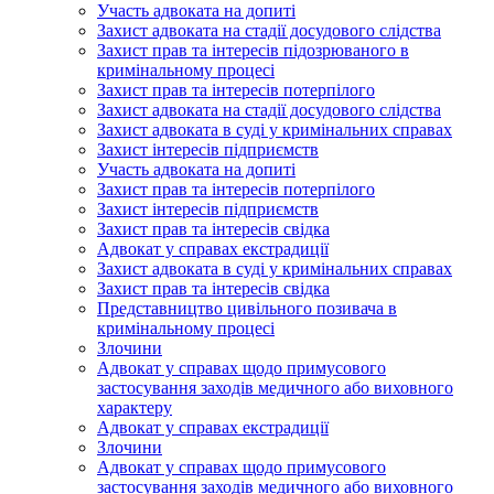
Участь адвоката на допиті
Захист адвоката на стадії досудового слідства
Захист прав та інтересів підозрюваного в
кримінальному процесі
Захист прав та інтересів потерпілого
Захист адвоката на стадії досудового слідства
Захист адвоката в суді у кримінальних справах
Захист інтересів підприємств
Участь адвоката на допиті
Захист прав та інтересів потерпілого
Захист інтересів підприємств
Захист прав та інтересів свідка
Адвокат у справах екстрадиції
Захист адвоката в суді у кримінальних справах
Захист прав та інтересів свідка
Представництво цивільного позивача в
кримінальному процесі
Злочини
Адвокат у справах щодо примусового
застосування заходів медичного або виховного
характеру
Адвокат у справах екстрадиції
Злочини
Адвокат у справах щодо примусового
застосування заходів медичного або виховного