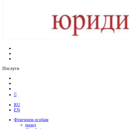
Послуги
RU
EN
Фізичним особам
назад