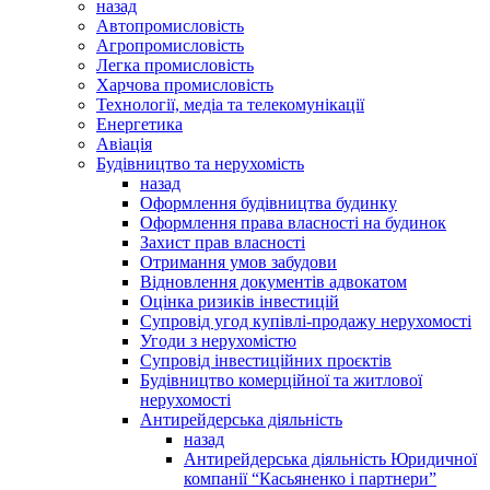
назад
Автопромисловість
Агропромисловість
Легка промисловість
Харчова промисловість
Технології, медіа та телекомунікації
Енергетика
Авіація
Будівництво та нерухомість
назад
Оформлення будівництва будинку
Оформлення права власності на будинок
Захист прав власності
Отримання умов забудови
Відновлення документів адвокатом
Оцінка ризиків інвестицій
Супровід угод купівлі-продажу нерухомості
Угоди з нерухомістю
Супровід інвестиційних проєктів
Будівництво комерційної та житлової
нерухомості
Антирейдерська діяльність
назад
Антирейдерська діяльність Юридичної
компанії “Касьяненко і партнери”