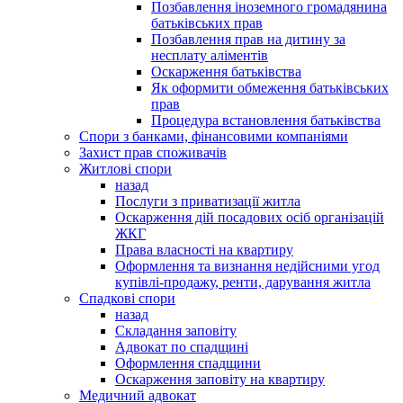
Позбавлення іноземного громадянина
батьківських прав
Позбавлення прав на дитину за
несплату аліментів
Оскарження батьківства
Як оформити обмеження батьківських
прав
Процедура встановлення батьківства
Спори з банками, фінансовими компаніями
Захист прав споживачів
Житлові спори
назад
Послуги з приватизації житла
Оскарження дій посадових осіб організацій
ЖКГ
Права власності на квартиру
Оформлення та визнання недійсними угод
купівлі-продажу, ренти, дарування житла
Спадкові спори
назад
Складання заповіту
Адвокат по спадщині
Оформлення спадщини
Оскарження заповіту на квартиру
Медичний адвокат