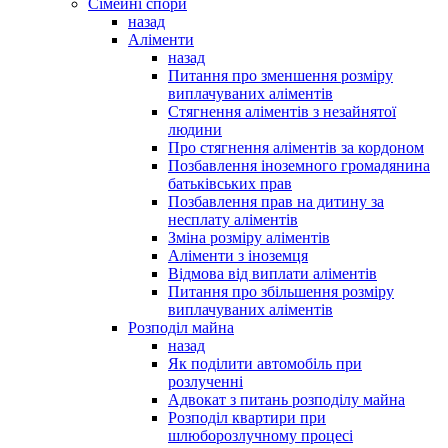
Сімейні спори
назад
Аліменти
назад
Питання про зменшення розміру
виплачуваних аліментів
Стягнення аліментів з незайнятої
людини
Про стягнення аліментів за кордоном
Позбавлення іноземного громадянина
батьківських прав
Позбавлення прав на дитину за
несплату аліментів
Зміна розміру аліментів
Аліменти з іноземця
Відмова від виплати аліментів
Питання про збільшення розміру
виплачуваних аліментів
Розподіл майна
назад
Як поділити автомобіль при
розлученні
Адвокат з питань розподілу майна
Розподіл квартири при
шлюборозлучному процесі