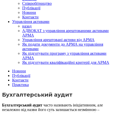
Співробітництво
Публікації
Новини
Контакти
Управління активами
назад
АДВОКАТ з управління арештованими активами
АРМА
Управління арештовані активи від АРМА
Як подати документи до АРМА на управління
активами
Як підготувати програму з управління активами
АРМА
Як підготувати кваліфікаційні критерії для АРМА
Новини
Публікації
Контакти
Практика
Бухгалтерський аудит
Бухгалтерський аудит
часто називають ініціативним, але
незалежно від назви його суть залишається незмінною –