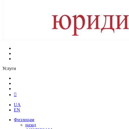
Услуги
UA
EN
Физлицам
назад