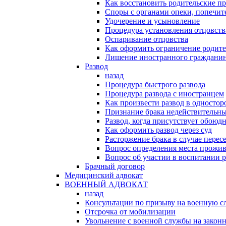
Как восстановить родительские пр
Споры с органами опеки, попечит
Удочерение и усыновление
Процедура установления отцовств
Оспаривание отцовства
Как оформить ограничение родите
Лишение иностранного гражданин
Развод
назад
Процедура быстрого развода
Процедура развода с иностранцем
Как произвести развод в односто
Признание брака недействительн
Развод, когда присутствует обоюдн
Как оформить развод через суд
Расторжение брака в случае перес
Вопрос определения места прожив
Вопрос об участии в воспитании 
Брачный договор
Медицинский адвокат
ВОЕННЫЙ АДВОКАТ
назад
Консультации по призыву на военную с
Отсрочка от мобилизации
Увольнение с военной службы на закон