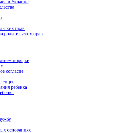
ава в Украине
ельства
а
льских прав
а родительских прав
роннем порядке
ым
ое согласие
еленцев
ания ребенка
ребенка
лужбу
ных основаниях