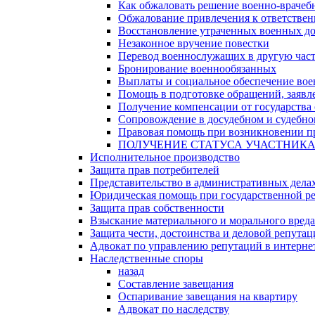
Как обжаловать решение военно-врачеб
Обжалование привлечения к ответстве
Восстановление утраченных военных д
Незаконное вручение повестки
Перевод военнослужащих в другую час
Бронирование военнообязанных
Выплаты и социальное обеспечение во
Помощь в подготовке обращений, заявле
Получение компенсации от государства 
Сопровождение в досудебном и судебно
Правовая помощь при возникновении пр
ПОЛУЧЕНИЕ СТАТУСА УЧАСТНИК
Исполнительное производство
Защита прав потребителей
Представительство в административных дела
Юридическая помощь при государственной ре
Защита прав собственности
Взыскание материального и морального вреда
Защита чести, достоинства и деловой репута
Адвокат по управлению репутаций в интерне
Наследственные споры
назад
Составление завещания
Оспаривание завещания на квартиру
Адвокат по наследству