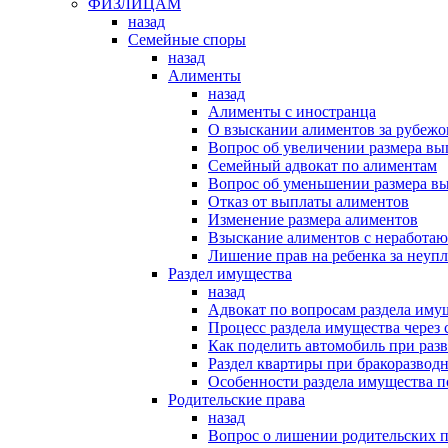
ФИЗЛИЦАМ
назад
Семейные споры
назад
Алименты
назад
Алименты с иностранца
О взыскании алиментов за рубеж
Вопрос об увеличении размера в
Семейный адвокат по алиментам
Вопрос об уменьшении размера в
Отказ от выплаты алиментов
Изменение размера алиментов
Взыскание алиментов с неработаю
Лишение прав на ребенка за неуп
Раздел имущества
назад
Адвокат по вопросам раздела иму
Процесс раздела имущества через 
Как поделить автомобиль при раз
Раздел квартиры при бракоразвод
Особенности раздела имущества п
Родительские права
назад
Вопрос о лишении родительских п