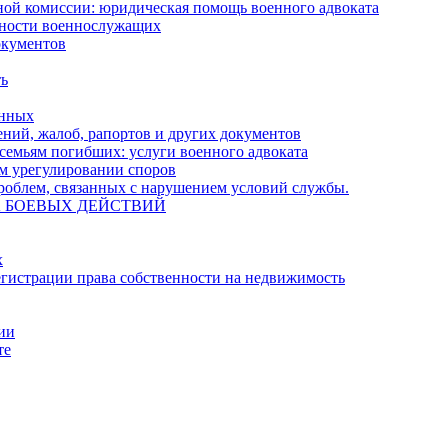
ной комиссии: юридическая помощь военного адвоката
нности военнослужащих
окументов
ть
енных
ний, жалоб, рапортов и других документов
семьям погибших: услуги военного адвоката
м урегулировании споров
облем, связанных с нарушением условий службы.
А БОЕВЫХ ДЕЙСТВИЙ
х
гистрации права собственности на недвижимость
ции
те