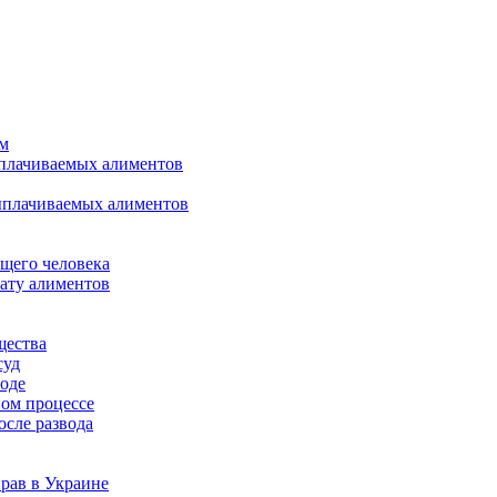
ом
ыплачиваемых алиментов
ыплачиваемых алиментов
щего человека
лату алиментов
щества
суд
воде
ном процессе
осле развода
рав в Украине