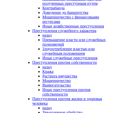
полученных преступным путем
Контрабанда
Доведение до банкротства
Мошенничество с финансовыми
ресурсами
Иные хозяйственные преступления
Преступления служебного характера
назад
Превышение власти или служебных
полномочий
Злоупотребление властью или
служебным положением
Иные служебные преступления
Преступления против собственности
назад
Кража
Растрата имущества
Мошенничество
Вымогательство
Иные преступления против
собственности
Преступления против жизни и здоровья
человека
назад
Умышленное убийство