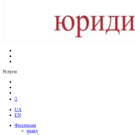
Услуги
UA
EN
Физлицам
назад