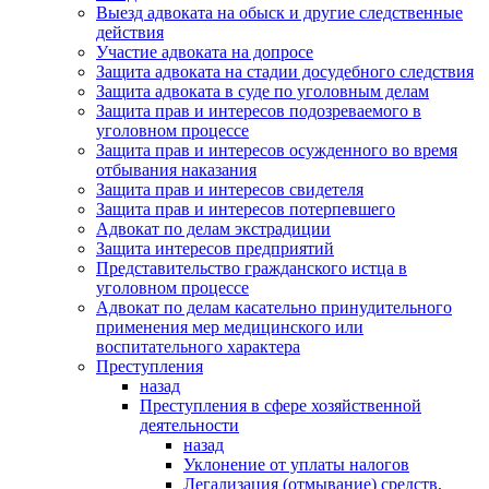
Выезд адвоката на обыск и другие следственные
действия
Участие адвоката на допросе
Защита адвоката на стадии досудебного следствия
Защита адвоката в суде по уголовным делам
Защита прав и интересов подозреваемого в
уголовном процессе
Защита прав и интересов осужденного во время
отбывания наказания
Защита прав и интересов свидетеля
Защита прав и интересов потерпевшего
Адвокат по делам экстрадиции
Защита интересов предприятий
Представительство гражданского истца в
уголовном процессе
Адвокат по делам касательно принудительного
применения мер медицинского или
воспитательного характера
Преступления
назад
Преступления в сфере хозяйственной
деятельности
назад
Уклонение от уплаты налогов
Легализация (отмывание) средств,