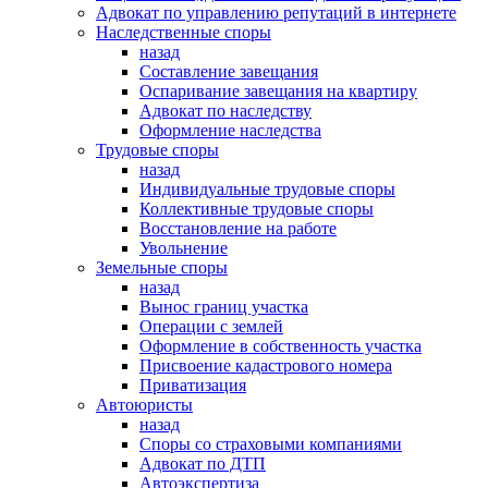
Адвокат по управлению репутаций в интернете
Наследственные споры
назад
Составление завещания
Оспаривание завещания на квартиру
Адвокат по наследству
Оформление наследства
Трудовые споры
назад
Индивидуальные трудовые споры
Коллективные трудовые споры
Восстановление на работе
Увольнение
Земельные споры
назад
Вынос границ участка
Операции с землей
Оформление в собственность участка
Присвоение кадастрового номера
Приватизация
Автоюристы
назад
Споры со страховыми компаниями
Адвокат по ДТП
Автоэкспертиза