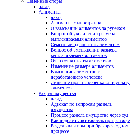
Семейные споры
назад
Алименты
назад
Алименты с иностранца
О взыскании алиментов за рубежом
Вопрос об увеличении размера
выплачиваемых алиментов
Семейный адвокат по алиментам
Вопрос об уменьшении размера
выплачиваемых алиментов
Отказ от выплаты алиментов
Изменение размера алиментов
Взыскание алиментов с
неработающего человека
Лишение прав на ребенка за неуплату
алиментов
Раздел имущества
назад
Адвокат по вопросам раздела
имущества
Процесс раздела имущества через суд
Как поделить автомобиль при разводе
Раздел квартиры при бракоразводном
процессе