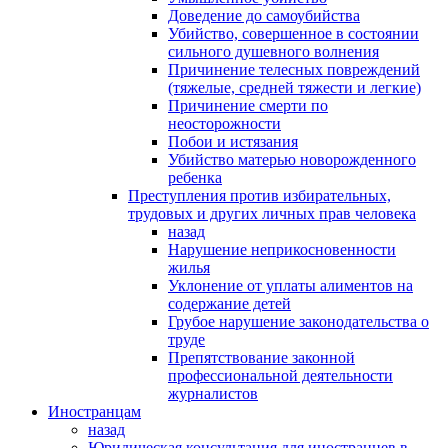
Доведение до самоубийства
Убийство, совершенное в состоянии
сильного душевного волнения
Причинение телесных повреждений
(тяжелые, средней тяжести и легкие)
Причинение смерти по
неосторожности
Побои и истязания
Убийство матерью новорожденного
ребенка
Преступления против избирательных,
трудовых и других личных прав человека
назад
Нарушение неприкосновенности
жилья
Уклонение от уплаты алиментов на
содержание детей
Грубое нарушение законодательства о
труде
Препятствование законной
профессиональной деятельности
журналистов
Иностранцам
назад
Юридическая консультация для иностранцев в