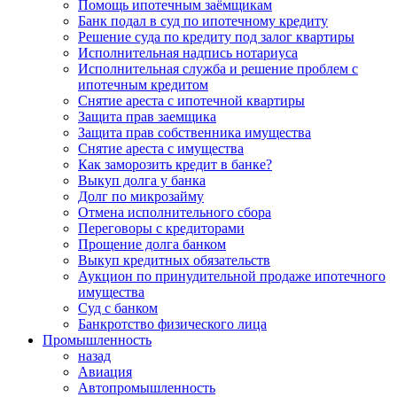
Помощь ипотечным заёмщикам
Банк подал в суд по ипотечному кредиту
Решение суда по кредиту под залог квартиры
Исполнительная надпись нотариуса
Исполнительная служба и решение проблем с
ипотечным кредитом
Снятие ареста с ипотечной квартиры
Защита прав заемщика
Защита прав собственника имущества
Снятие ареста с имущества
Как заморозить кредит в банке?
Выкуп долга у банка
Долг по микрозайму
Отмена исполнительного сбора
Переговоры с кредиторами
Прощение долга банком
Выкуп кредитных обязательств
Аукцион по принудительной продаже ипотечного
имущества
Суд с банком
Банкротство физического лица
Промышленность
назад
Авиация
Автопромышленность