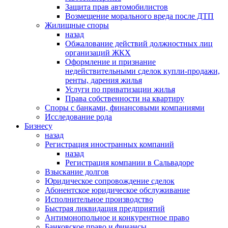
Защита прав автомобилистов
Возмещение морального вреда после ДТП
Жилищные споры
назад
Обжалование действий должностных лиц
организаций ЖКХ
Оформление и признание
недействительными сделок купли-продажи,
ренты, дарения жилья
Услуги по приватизации жилья
Права собственности на квартиру
Cпоры с банками, финансовыми компаниями
Исследование рода
Бизнесу
назад
Регистрация иностранных компаний
назад
Регистрация компании в Сальвадоре
Взыскание долгов
Юридическое сопровождение сделок
Абонентское юридическое обслуживание
Исполнительное производство
Быстрая ликвидация предприятий
Антимонопольное и конкурентное право
Банковское право и финансы