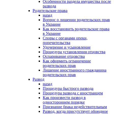
Особенности раздела имущества после
развода
Родительские права
назад
Вопрос о лишении родительских прав
в Украине
Как восстановить родительские права
в Украине
Споры с органами опеки,
попечительства
Удочерение и усыновление
Процедура установления отцовства
Оспаривание отцовства
Как оформить ограничение
родительских прав
Лишение иностранного гражданина
родительских прав
Развод
назад
Процедура быстрого развода
Процедура развода с иностранцем
Как произвести развод в
одностороннем порядке
Признание брака недействительным
Развод, когда присутствует обоюдное