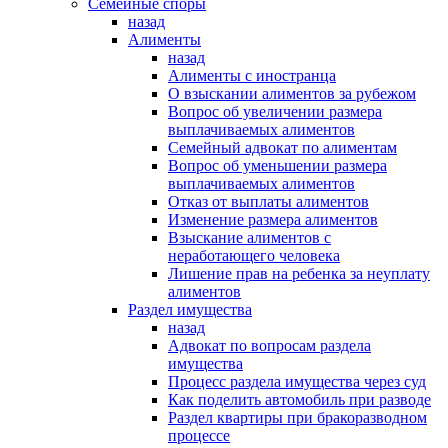
Семейные споры
назад
Алименты
назад
Алименты с иностранца
О взыскании алиментов за рубежом
Вопрос об увеличении размера
выплачиваемых алиментов
Семейный адвокат по алиментам
Вопрос об уменьшении размера
выплачиваемых алиментов
Отказ от выплаты алиментов
Изменение размера алиментов
Взыскание алиментов с
неработающего человека
Лишение прав на ребенка за неуплату
алиментов
Раздел имущества
назад
Адвокат по вопросам раздела
имущества
Процесс раздела имущества через суд
Как поделить автомобиль при разводе
Раздел квартиры при бракоразводном
процессе