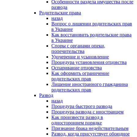
Особенности раздела имущества после
развода
Родительские права
назад
Вопрос о лишении родительских прав
в Украине
Как восстановить родительские права
в Украине
Споры с органами опеки,
попечительства
Удочерение и усыновление
Процедура установления отцовства
Оспаривание отцовства
Как оформить ограничение
родительских прав
Лишение иностранного гражданина
родительских прав
Развод
назад
Процедура быстрого развода
Процедура развода с иностранцем
Как произвести развод в
одностороннем порядке
Признание брака недействительным
Развод, когда присутствует обоюдное