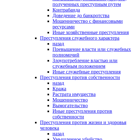
полученных преступным путем
Контрабанда
Доведение до банкротства
Мошенничество с финансовыми
ресурсами
Иные хозяйственные преступления
Преступления служебного характера
назад
Превышение власти или служебных
полномочий
Злоупотребление властью или
служебным положением
Иные служебные преступления
Преступления против собственности
назад
Кража
Растрата имущества
Мошенничество
Вымогательство
Иные преступления против
собственности
Преступления против жизни и здоровья
человека
назад
Умышленное убийство