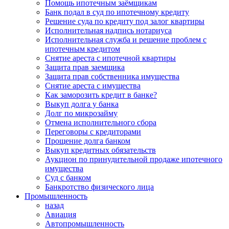
Помощь ипотечным заёмщикам
Банк подал в суд по ипотечному кредиту
Решение суда по кредиту под залог квартиры
Исполнительная надпись нотариуса
Исполнительная служба и решение проблем с
ипотечным кредитом
Снятие ареста с ипотечной квартиры
Защита прав заемщика
Защита прав собственника имущества
Снятие ареста с имущества
Как заморозить кредит в банке?
Выкуп долга у банка
Долг по микрозайму
Отмена исполнительного сбора
Переговоры с кредиторами
Прощение долга банком
Выкуп кредитных обязательств
Аукцион по принудительной продаже ипотечного
имущества
Суд с банком
Банкротство физического лица
Промышленность
назад
Авиация
Автопромышленность