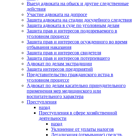
Выезд адвоката на обыск и другие следственные
действия
Участие адвоката на допросе
Защита адвоката на стадии досудебного следствия
Защита адвоката в суде по уголовным делам
Защита прав и интересов подозреваемого в
уголовном процессе
Защита прав и интересов осужденного во время
отбывания наказания
Защита прав и интересов свидетеля
Защита прав и интересов потерпевшего
Адвокат по делам экстрадиции
Защита интересов предприятий
Представительство гражданского истца в
уголовном процессе
Адвокат по делам касательно принудительного
применения мер медицинского или
воспитательного характера
Преступления
назад
Преступления в сфере хозяйственной
деятельности
назад
Уклонение от уплаты налогов
Легализация (отмывание) средств,