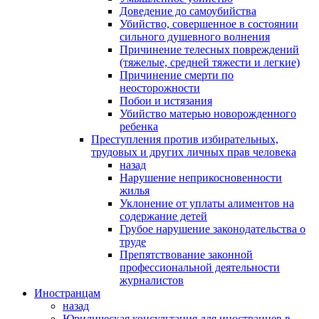
Доведение до самоубийства
Убийство, совершенное в состоянии
сильного душевного волнения
Причинение телесных повреждений
(тяжелые, средней тяжести и легкие)
Причинение смерти по
неосторожности
Побои и истязания
Убийство матерью новорожденного
ребенка
Преступления против избирательных,
трудовых и других личных прав человека
назад
Нарушение неприкосновенности
жилья
Уклонение от уплаты алиментов на
содержание детей
Грубое нарушение законодательства о
труде
Препятствование законной
профессиональной деятельности
журналистов
Иностранцам
назад
Юридическая консультация для иностранцев в