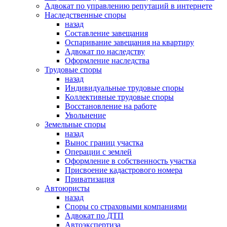
Адвокат по управлению репутаций в интернете
Наследственные споры
назад
Составление завещания
Оспаривание завещания на квартиру
Адвокат по наследству
Оформление наследства
Трудовые споры
назад
Индивидуальные трудовые споры
Коллективные трудовые споры
Восстановление на работе
Увольнение
Земельные споры
назад
Вынос границ участка
Операции с землей
Оформление в собственность участка
Присвоение кадастрового номера
Приватизация
Автоюристы
назад
Споры со страховыми компаниями
Адвокат по ДТП
Автоэкспертиза