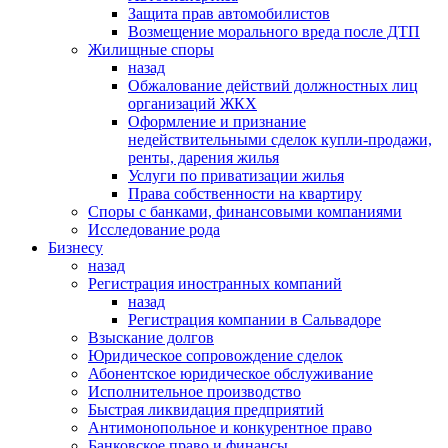
Защита прав автомобилистов
Возмещение морального вреда после ДТП
Жилищные споры
назад
Обжалование действий должностных лиц
организаций ЖКХ
Оформление и признание
недействительными сделок купли-продажи,
ренты, дарения жилья
Услуги по приватизации жилья
Права собственности на квартиру
Cпоры с банками, финансовыми компаниями
Исследование рода
Бизнесу
назад
Регистрация иностранных компаний
назад
Регистрация компании в Сальвадоре
Взыскание долгов
Юридическое сопровождение сделок
Абонентское юридическое обслуживание
Исполнительное производство
Быстрая ликвидация предприятий
Антимонопольное и конкурентное право
Банковское право и финансы