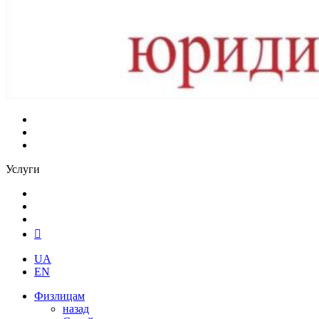
Услуги
UA
EN
Физлицам
назад