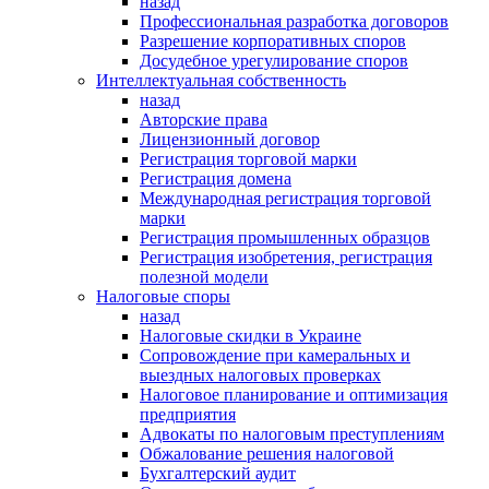
назад
Профессиональная разработка договоров
Разрешение корпоративных споров
Досудебное урегулирование споров
Интеллектуальная собственность
назад
Авторские права
Лицензионный договор
Регистрация торговой марки
Регистрация домена
Международная регистрация торговой
марки
Регистрация промышленных образцов
Регистрация изобретения, регистрация
полезной модели
Налоговые споры
назад
Налоговые скидки в Украине
Сопровождение при камеральных и
выездных налоговых проверках
Налоговое планирование и оптимизация
предприятия
Адвокаты по налоговым преступлениям
Обжалование решения налоговой
Бухгалтерский аудит