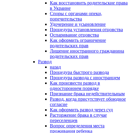
Как восстановить родительские права
в Украине
Споры с органами опеки,
попечительства
Удочерение и усыновление
Процедура установления отцовства
Оспаривание отцовства
Как оформить ограничение
родительских прав
Лишение иностранного гражданина
родительских прав
Развод
назад
Процедура быстрого развода
Процедура развода с иностранцем
Как произвести развод в
одностороннем порядке
Признание брака недействительным
Развод, когда присутствует обоюдное
согласие
Как оформить развод через суд
Расторжение брака в случае
переселенцев
Вопрос определения места
проживания ребенка