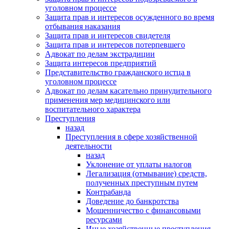
уголовном процессе
Защита прав и интересов осужденного во время
отбывания наказания
Защита прав и интересов свидетеля
Защита прав и интересов потерпевшего
Адвокат по делам экстрадиции
Защита интересов предприятий
Представительство гражданского истца в
уголовном процессе
Адвокат по делам касательно принудительного
применения мер медицинского или
воспитательного характера
Преступления
назад
Преступления в сфере хозяйственной
деятельности
назад
Уклонение от уплаты налогов
Легализация (отмывание) средств,
полученных преступным путем
Контрабанда
Доведение до банкротства
Мошенничество с финансовыми
ресурсами
Иные хозяйственные преступления