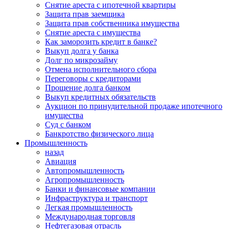
Снятие ареста с ипотечной квартиры
Защита прав заемщика
Защита прав собственника имущества
Снятие ареста с имущества
Как заморозить кредит в банке?
Выкуп долга у банка
Долг по микрозайму
Отмена исполнительного сбора
Переговоры с кредиторами
Прощение долга банком
Выкуп кредитных обязательств
Аукцион по принудительной продаже ипотечного
имущества
Суд с банком
Банкротство физического лица
Промышленность
назад
Авиация
Автопромышленность
Агропромышленность
Банки и финансовые компании
Инфраструктура и транспорт
Легкая промышленность
Международная торговля
Нефтегазовая отрасль