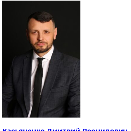
Касьяненко Дмитрий Леонидович