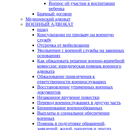
Вопрос об участии в воспитании
ребенка
Брачный договор
Медицинский адвокат
ВОЕННЫЙ АДВОКАТ
назад
Консультации по призыву на военную
службу
Отсрочка от мобилизации
Увольнение с военной службы на законных
основаниях
Как обжаловать решение военно-врачебной
комиссии: юридическая помощь военного
адвоката
Обжалование привлечения к
ответственности военнослужащих
Восстановление утраченных военных
документов
Незаконное вручение повестки
Перевод военнослужащих в другую часть
Бронирование военнообязанных
Выплаты и социальное обеспечение
военных
Помощь в подготовке обращений,
заявлений, жалоб, рапортов и других