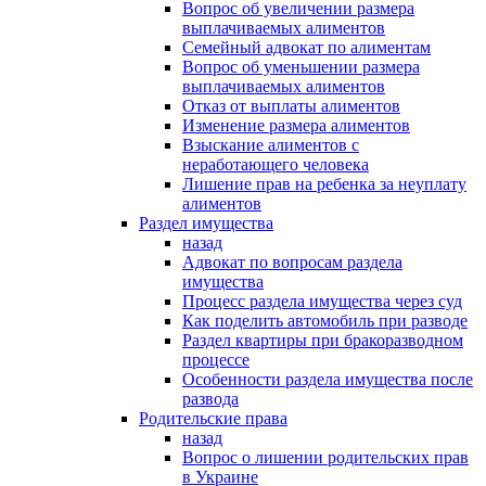
Вопрос об увеличении размера
выплачиваемых алиментов
Семейный адвокат по алиментам
Вопрос об уменьшении размера
выплачиваемых алиментов
Отказ от выплаты алиментов
Изменение размера алиментов
Взыскание алиментов с
неработающего человека
Лишение прав на ребенка за неуплату
алиментов
Раздел имущества
назад
Адвокат по вопросам раздела
имущества
Процесс раздела имущества через суд
Как поделить автомобиль при разводе
Раздел квартиры при бракоразводном
процессе
Особенности раздела имущества после
развода
Родительские права
назад
Вопрос о лишении родительских прав
в Украине