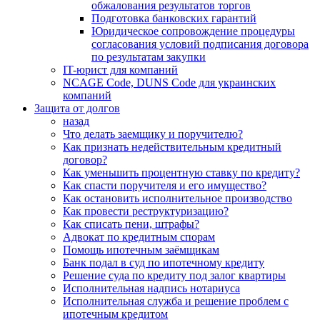
обжалования результатов торгов
Подготовка банковских гарантий
Юридическое сопровождение процедуры
согласования условий подписания договора
по результатам закупки
IT-юрист для компаний
NCAGE Code, DUNS Code для украинских
компаний
Защита от долгов
назад
Что делать заемщику и поручителю?
Как признать недействительным кредитный
договор?
Как уменьшить процентную ставку по кредиту?
Как спасти поручителя и его имущество?
Как остановить исполнительное производство
Как провести реструктуризацию?
Как списать пени, штрафы?
Адвокат по кредитным спорам
Помощь ипотечным заёмщикам
Банк подал в суд по ипотечному кредиту
Решение суда по кредиту под залог квартиры
Исполнительная надпись нотариуса
Исполнительная служба и решение проблем с
ипотечным кредитом