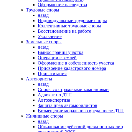
Оформление наследства
Трудовые споры
назад
Индивидуальные трудовые споры
Коллективные трудовые споры
Восстановление на работе
Увольнение
Земельные споры
назад
Вынос границ участка
Операции с землей
Оформление в собственность участка
Присвоение кадастрового номера
Приватизация
Автоюристы
назад
Споры со страховыми компаниями
Адвокат по ДТП
Автоэкспертиза
Защита прав автомобилистов
Возмещение морального вреда после ДТП
Жилищные споры
назад
Обжалование действий должностных лиц
организаций ЖКХ