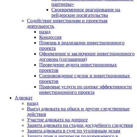
партнеры»
Своевременное реагирование на
рейдерские посягательства
Содействие инвестициям и проектная
деятельность
назад
Концессия
Помощь в реализации инвестиционного
проекта
Оформление и заключение инвестиционного
договора (соглашения)
Проведение аудита инвестиционных
проектов
Сопровождение сделок и инвестиционных
проектов
Правовые услуги по оценке эффективности
инвестиционного проекта
Адвокат
назад
Выезд адвоката на обыск и другие следственные
действия
Участие адвоката на допросе
Защита адвоката на стадии досудебного следствия
Защита адвоката в суде по уголовным делам
Защита прав и интересов подозреваемого в