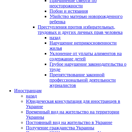
Причинение смерти по
неосторожности
Побои и истязания
Убийство матерью новорожденного
ребенка
Преступления против избирательных,
трудовых и других личных прав человека
назад
Нарушение неприкосновенности
жилья
Уклонение от уплаты алиментов на
содержание детей
Грубое нарушение законодательства о
труде
Препятствование законной
профессиональной деятельности
журналистов
Иностранцам
назад
Юридическая консультация для иностранцев в
Украине
Временный вид на жительство на территории
Украины
Постоянный вид на жительство в Украине
Получение гражданства Украины