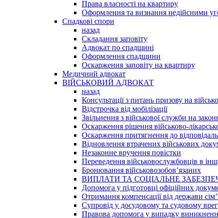
Права власності на квартиру
Оформлення та визнання недійсними уго
Спадкові спори
назад
Складання заповіту
Адвокат по спадщині
Оформлення спадщини
Оскарження заповіту на квартиру
Медичний адвокат
ВІЙСЬКОВИЙ АДВОКАТ
назад
Консультації з питань призову на військ
Відстрочка від мобілізації
Звільнення з військової служби на закон
Оскарження рішення військово-лікарської
Оскарження притягнення до відповідаль
Відновлення втрачених військових доку
Незаконне вручення повістки
Переведення військовослужбовців в інш
Бронювання військовозобов’язаних
ВИПЛАТИ ТА СОЦІАЛЬНЕ ЗАБЕЗПЕ
Допомога у підготовці офіційних докум
Отримання компенсації від держави сім’
Супровід у досудовому та судовому вре
Правова допомога у випадку виникненн