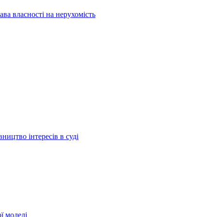
ава власності на нерухомість
ництво інтересів в суді
ї моделі