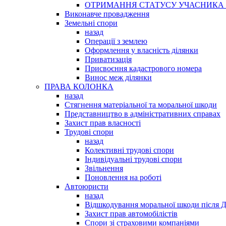
ОТРИМАННЯ СТАТУСУ УЧАСНИКА 
Виконавче провадження
Земельні спори
назад
Операції з землею
Оформлення у власність ділянки
Приватизація
Присвоєння кадастрового номера
Винос меж ділянки
ПРАВА КОЛОНКА
назад
Стягнення матеріальної та моральної шкоди
Представництво в адміністративних справах
Захист прав власності
Трудові спори
назад
Колективні трудові спори
Індивідуальні трудові спори
Звільнення
Поновлення на роботі
Автоюристи
назад
Відшкодування моральної шкоди після 
Захист прав автомобілістів
Спори зі страховими компаніями