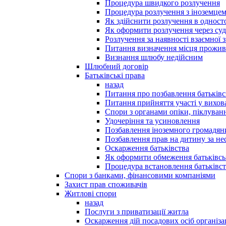
Процедура швидкого розлучення
Процедура розлучення з іноземце
Як здійснити розлучення в однос
Як оформити розлучення через суд
Розлучення за наявності взаємної 
Питання визначення місця прожи
Визнання шлюбу недійсним
Шлюбний договір
Батьківські права
назад
Питання про позбавлення батьківс
Питання прийняття участі у вихов
Спори з органами опіки, піклуван
Удочеріння та усиновлення
Позбавлення іноземного громадяни
Позбавлення прав на дитину за не
Оскарження батьківства
Як оформити обмеження батьківсь
Процедура встановлення батьківст
Спори з банками, фінансовими компаніями
Захист прав споживачів
Житлові спори
назад
Послуги з приватизації житла
Оскарження дій посадових осіб організ