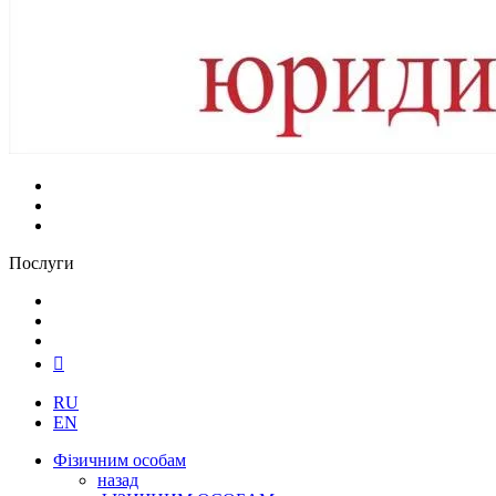
Послуги
RU
EN
Фізичним особам
назад