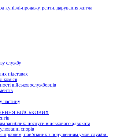
д купівлі-продажу, ренти, дарування житла
ову службу
них підставах
 комісії
ності військовослужбовців
ментів
у частину
ЧЕННЯ ВІЙСЬКОВИХ
ентів
ям загиблих: послуги військового адвоката
гулюванні спорів
я проблем, пов’язаних з порушенням умов служби.