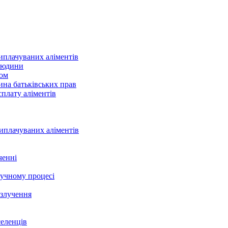
иплачуваних аліментів
 людини
ном
на батьківських прав
сплату аліментів
иплачуваних аліментів
ченні
учному процесі
озлучення
селенців