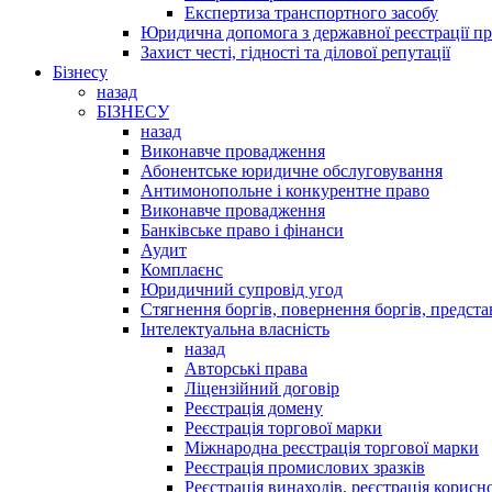
Експертиза транспортного засобу
Юридична допомога з державної реєстрації пр
Захист честі, гідності та ділової репутації
Бізнесу
назад
БІЗНЕСУ
назад
Виконавче провадження
Абонентське юридичне обслуговування
Антимонопольне і конкурентне право
Виконавче провадження
Банківське право і фінанси
Аудит
Комплаєнс
Юридичний супровід угод
Стягнення боргів, повернення боргів, представ
Інтелектуальна власність
назад
Авторські права
Ліцензійний договір
Реєстрація домену
Реєстрація торгової марки
Міжнародна реєстрація торгової марки
Реєстрація промислових зразків
Реєстрація винаходів, реєстрація корисно