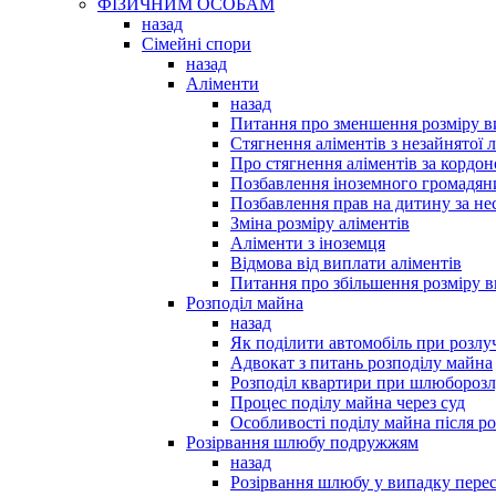
ФІЗИЧНИМ ОСОБАМ
назад
Сімейні спори
назад
Аліменти
назад
Питання про зменшення розміру в
Стягнення аліментів з незайнятої
Про стягнення аліментів за кордо
Позбавлення іноземного громадяни
Позбавлення прав на дитину за не
Зміна розміру аліментів
Аліменти з іноземця
Відмова від виплати аліментів
Питання про збільшення розміру в
Розподіл майна
назад
Як поділити автомобіль при розлу
Адвокат з питань розподілу майна
Розподіл квартири при шлюборозл
Процес поділу майна через суд
Особливості поділу майна після р
Розірвання шлюбу подружжям
назад
Розірвання шлюбу у випадку пере