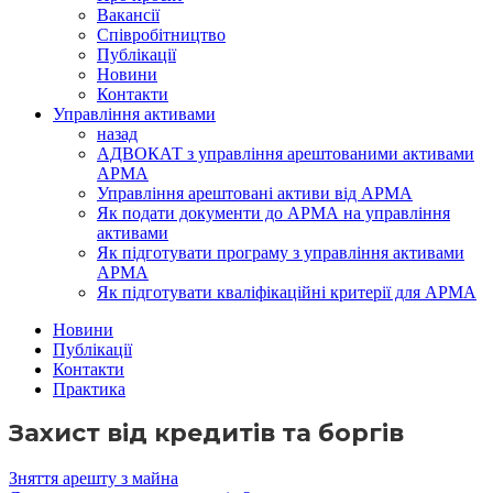
Вакансії
Співробітництво
Публікації
Новини
Контакти
Управління активами
назад
АДВОКАТ з управління арештованими активами
АРМА
Управління арештовані активи від АРМА
Як подати документи до АРМА на управління
активами
Як підготувати програму з управління активами
АРМА
Як підготувати кваліфікаційні критерії для АРМА
Новини
Публікації
Контакти
Практика
Захист від кредитів та боргів
Зняття арешту з майна