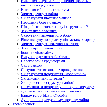
Виконавча служба та вирішення проблем з
іпотечним кредитом
Виконавний напис нотаріуса
Зняття арешту з майна
Як врятувати іпотечне майно?
Прощення боргу банком
Що робити позичальнику і поручителю?
Захист прав власника
Скасування виконавчого збору
Рішення суду по кредиту під заставу квартири
Зняття арешту з іпотечної квартири
Захист прав позичальника
Борг по мікрозайму
Викуп кредитних зобов’язань
Переговори з кредиторами
Суд з банком
Як зупинити виконавче провадження
Як врятувати поручителя і його майно?
Як списати пені, штрафи?
Як провести реструктуризацію?
Як зменшити процентну ставку по кредиту?
Допомога іпотечним позичальникам
Банкрутство фізичної особи
Аукціон по примусовому продажу майна
Промисловість