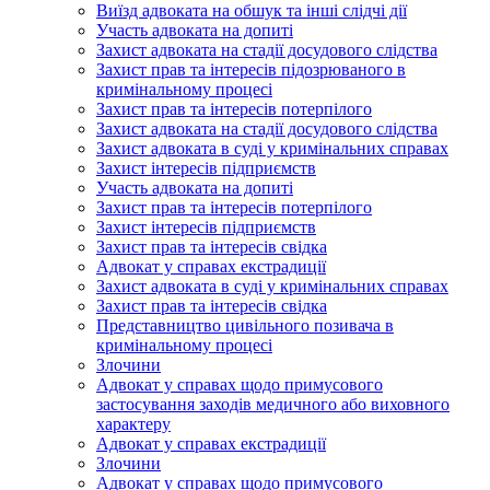
Виїзд адвоката на обшук та інші слідчі дії
Участь адвоката на допиті
Захист адвоката на стадії досудового слідства
Захист прав та інтересів підозрюваного в
кримінальному процесі
Захист прав та інтересів потерпілого
Захист адвоката на стадії досудового слідства
Захист адвоката в суді у кримінальних справах
Захист інтересів підприємств
Участь адвоката на допиті
Захист прав та інтересів потерпілого
Захист інтересів підприємств
Захист прав та інтересів свідка
Адвокат у справах екстрадиції
Захист адвоката в суді у кримінальних справах
Захист прав та інтересів свідка
Представництво цивільного позивача в
кримінальному процесі
Злочини
Адвокат у справах щодо примусового
застосування заходів медичного або виховного
характеру
Адвокат у справах екстрадиції
Злочини
Адвокат у справах щодо примусового