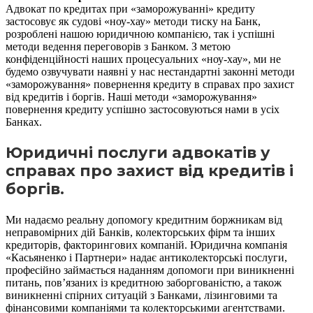
Адвокат по кредитах при «заморожуванні» кредиту
застосовує як судові «ноу-хау» методи тиску на Банк,
розроблені нашою юридичною компанією, так і успішні
методи ведення переговорів з Банком. З метою
конфіденційності наших процесуальних «ноу-хау», ми не
будемо озвучувати наявні у нас нестандартні законні методи
«заморожування» повернення кредиту в справах про захист
від кредитів і боргів. Наші методи «заморожування»
повернення кредиту успішно застосовуються нами в усіх
Банках.
Юридичні послуги адвокатів у
справах про захист від кредитів і
боргів.
Ми надаємо реальну допомогу кредитним боржникам від
неправомірних дій Банків, колекторських фірм та інших
кредиторів, факторингових компаній. Юридична компанія
«Касьяненко і Партнери» надає антиколекторські послуги,
професійно займається наданням допомоги при виникненні
питань, пов’язаних із кредитною заборгованістю, а також
виникненні спірних ситуацій з Банками, лізинговими та
фінансовими компаніями та колекторськими агентствами.