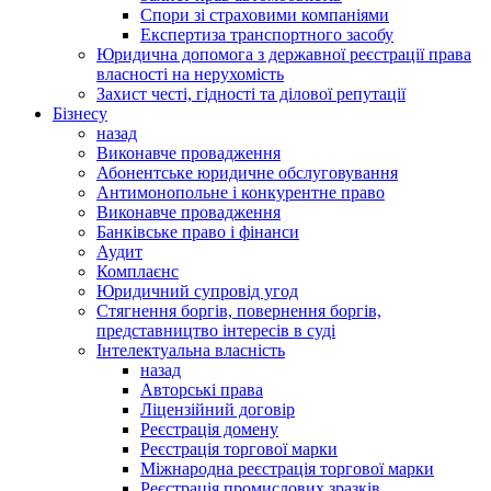
Спори зі страховими компаніями
Експертиза транспортного засобу
Юридична допомога з державної реєстрації права
власності на нерухомість
Захист честі, гідності та ділової репутації
Бізнесу
назад
Виконавче провадження
Абонентське юридичне обслуговування
Антимонопольне і конкурентне право
Виконавче провадження
Банківське право і фінанси
Аудит
Комплаєнс
Юридичний супровід угод
Стягнення боргів, повернення боргів,
представництво інтересів в суді
Інтелектуальна власність
назад
Авторські права
Ліцензійний договір
Реєстрація домену
Реєстрація торгової марки
Міжнародна реєстрація торгової марки
Реєстрація промислових зразків