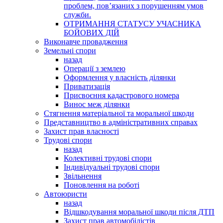
проблем, пов’язаних з порушенням умов
служби.
ОТРИМАННЯ СТАТУСУ УЧАСНИКА
БОЙОВИХ ДІЙ
Виконавче провадження
Земельні спори
назад
Операції з землею
Оформлення у власність ділянки
Приватизація
Присвоєння кадастрового номера
Винос меж ділянки
Стягнення матеріальної та моральної шкоди
Представництво в адміністративних справах
Захист прав власності
Трудові спори
назад
Колективні трудові спори
Індивідуальні трудові спори
Звільнення
Поновлення на роботі
Автоюристи
назад
Відшкодування моральної шкоди після ДТП
Захист прав автомобілістів