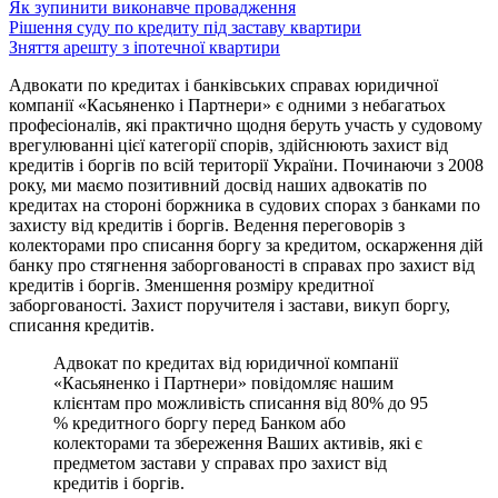
Як зупинити виконавче провадження
Рішення суду по кредиту під заставу квартири
Зняття арешту з іпотечної квартири
Адвокати по кредитах і банківських справах юридичної
компанії «Касьяненко і Партнери» є одними з небагатьох
професіоналів, які практично щодня беруть участь у судовому
врегулюванні цієї категорії спорів, здійснюють захист від
кредитів і боргів по всій території України. Починаючи з 2008
року, ми маємо позитивний досвід наших адвокатів по
кредитах на стороні боржника в судових спорах з банками по
захисту від кредитів і боргів. Ведення переговорів з
колекторами про списання боргу за кредитом, оскарження дій
банку про стягнення заборгованості в справах про захист від
кредитів і боргів. Зменшення розміру кредитної
заборгованості. Захист поручителя і застави, викуп боргу,
списання кредитів.
Адвокат по кредитах від юридичної компанії
«Касьяненко і Партнери» повідомляє нашим
клієнтам про можливість списання від 80% до 95
% кредитного боргу перед Банком або
колекторами та збереження Ваших активів, які є
предметом застави у справах про захист від
кредитів і боргів.