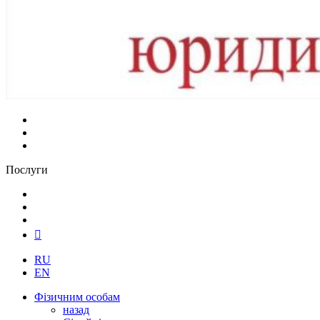
Послуги
RU
EN
Фізичним особам
назад