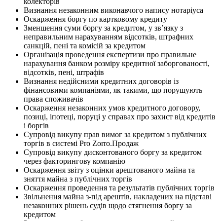
колекторів
Визнання незаконним виконавчого напису нотаріуса
Оскарження боргу по картковому кредиту
Зменшення суми боргу за кредитом, у зв’язку з
неправильним нарахуванням відсотків, штрафних
санкцій, пені та комісій за кредитом
Організація проведення експертизи про правильне
нарахування банком розміру кредитної заборгованості,
відсотків, пені, штрафів
Визнання недійсними кредитних договорів із
фінансовими компаніями, як такими, що порушують
права споживачів
Оскарження незаконних умов кредитного договору,
позиці, іпотеці, поруці у справах про захист від кредитів
і боргів
Супровід викупу прав вимог за кредитом з публічних
торгів в системі Pro Zorro.Продаж
Супровід викупу дисконтованого боргу за кредитом
через факторингову компанію
Оскарження звіту з оцінки арештованого майна та
зняття майна з публічних торгів
Оскарження проведення та результатів публічних торгів
Звільнення майна з-під арештів, накладених на підставі
незаконних рішень судів щодо стягнення боргу за
кредитом