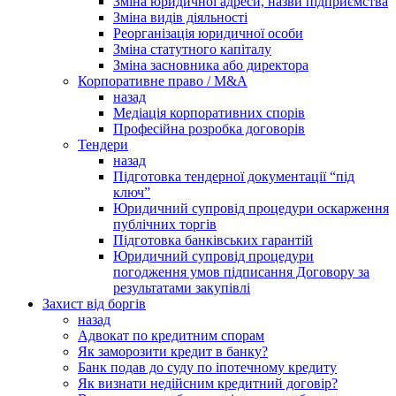
Зміна юридичної адреси, назви підприємства
Зміна видів діяльності
Реорганізація юридичної особи
Зміна статутного капіталу
Зміна засновника або директора
Корпоративне право / M&A
назад
Медіація корпоративних спорів
Професійна розробка договорів
Тендери
назад
Підготовка тендерної документації “під
ключ”
Юридичний супровід процедури оскарження
публічних торгів
Підготовка банківських гарантій
Юридичний супровід процедури
погодження умов підписання Договору за
результатами закупівлі
Захист від боргів
назад
Адвокат по кредитним спорам
Як заморозити кредит в банку?
Банк подав до суду по іпотечному кредиту
Як визнати недійсним кредитний договір?