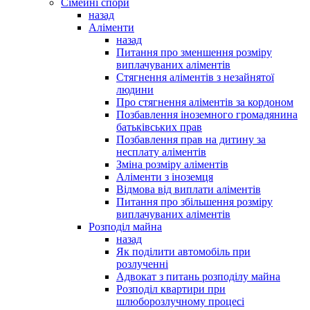
Сімейні спори
назад
Аліменти
назад
Питання про зменшення розміру
виплачуваних аліментів
Стягнення аліментів з незайнятої
людини
Про стягнення аліментів за кордоном
Позбавлення іноземного громадянина
батьківських прав
Позбавлення прав на дитину за
несплату аліментів
Зміна розміру аліментів
Аліменти з іноземця
Відмова від виплати аліментів
Питання про збільшення розміру
виплачуваних аліментів
Розподіл майна
назад
Як поділити автомобіль при
розлученні
Адвокат з питань розподілу майна
Розподіл квартири при
шлюборозлучному процесі