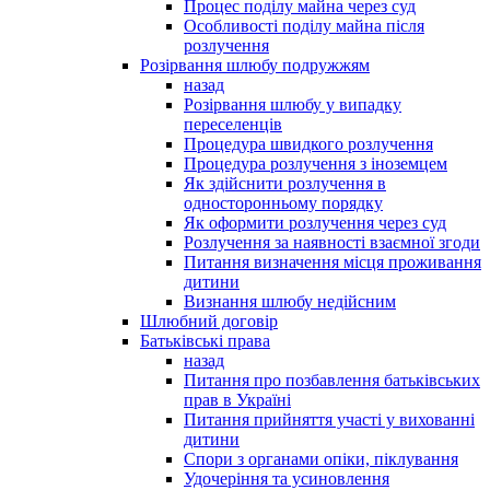
Процес поділу майна через суд
Особливості поділу майна після
розлучення
Розірвання шлюбу подружжям
назад
Розірвання шлюбу у випадку
переселенців
Процедура швидкого розлучення
Процедура розлучення з іноземцем
Як здійснити розлучення в
односторонньому порядку
Як оформити розлучення через суд
Розлучення за наявності взаємної згоди
Питання визначення місця проживання
дитини
Визнання шлюбу недійсним
Шлюбний договір
Батьківські права
назад
Питання про позбавлення батьківських
прав в Україні
Питання прийняття участі у вихованні
дитини
Спори з органами опіки, піклування
Удочеріння та усиновлення