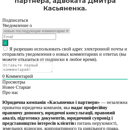
партнера, адвоката Дмитра
Касьяненка.
Подписаться
Уведомление о
Я разрешаю использовать свой адрес электронной почты и
отправлять уведомления о новых комментариях и ответах (вы
можете отказаться от подписки в любое время).
0
Комментарий
Просмотры
Новее
Старше
Про нас
Юридична компанія «Касьяненко і партнери»
— незалежна
приватна юридична компанія, яка
надає професійну
правничу допомогу, юридичні консультації, правовий
аналіз, підготовку документів, юридичний супровід і
представництво інтересів клієнтів
з питань нерухомості,
земельних відносин, корпоративного та цивільного права,