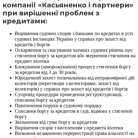
компанії «Касьяненко і партнери»
при вирішенні проблем з
кредитами:
Вирішення судових спорів з банками по кредитах в усіх
судових інстанціях України у справах про захист від
кредитів і боргів
Оскарження та скасування заочних судових рішень про
стягнення боргу за кредитом або звернення стягнення на
предмет іпотеки
Блокування (заморожування) процесу стягнення боргу
за кредитом від 3 до 30 років.
Юридичний захист позичальника від неправомірних дій
колекторів (переговори з колекторами, захист від
колекторів) у справах про захист від кредитів і боргів
Супровід процедури проведення реструктуризації,
списання боргу за кредитом
Припинення поруки в судовому порядку
Списання боргу за кредитом в суді, відмова у стягненні
боргу
Звільнення від суми боргу за кредитом
Вирішення спорів з виселенням з предмета іпотеки
Визнання незаконною перереєстрації права власності на