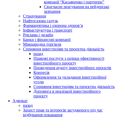
компанії “Касьяненко і партнери”
Своєчасне реагування на рейдерські
зазіхання
Страхування
Нафтогазова галузь
Фармацевтика і охорона здоров’я
Інфраструктура і транспорт
Реклама і дизайн
Банки і фінансові компанії
Міжнародна торгівля
Сприяння інвестиціям та проєктна діяльність
назад
Правові послуги з оцінки ефективності
інвестиційного проєкту
Проведення аудиту інвестиційних проєктів
Концесія
Оформлення та укладання інвестиційної
угоди
Сприяння інвестиціям та проєктна діяльність
Допомога в реалізації інвестиційного
проєкту
Адвокат
назад
Захист прав та інтересів засудженого під час
відбування покарання