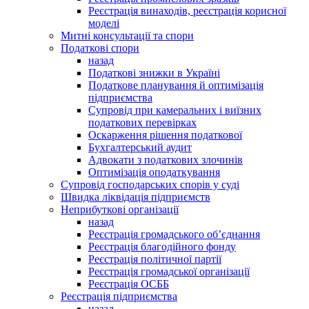
Реєстрація винаходів, реєстрація корисної
моделі
Митні консультації та спори
Податкові спори
назад
Податкові знижки в Україні
Податкове планування й оптимізація
підприємства
Супровід при камеральних і виїзних
податкових перевірках
Оскарження рішення податкової
Бухгалтерський аудит
Адвокати з податкових злочинів
Оптимізація оподаткування
Супровід господарських спорів у суді
Швидка ліквідація підприємств
Неприбуткові організації
назад
Реєстрація громадського об’єднання
Реєстрація благодійного фонду
Реєстрація політичної партії
Реєстрація громадської організації
Реєстрація ОСББ
Реєстрація підприємства
назад