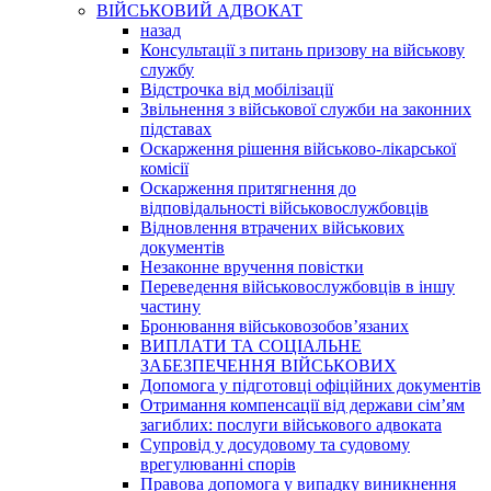
ВІЙСЬКОВИЙ АДВОКАТ
назад
Консультації з питань призову на військову
службу
Відстрочка від мобілізації
Звільнення з військової служби на законних
підставах
Оскарження рішення військово-лікарської
комісії
Оскарження притягнення до
відповідальності військовослужбовців
Відновлення втрачених військових
документів
Незаконне вручення повістки
Переведення військовослужбовців в іншу
частину
Бронювання військовозобов’язаних
ВИПЛАТИ ТА СОЦІАЛЬНЕ
ЗАБЕЗПЕЧЕННЯ ВІЙСЬКОВИХ
Допомога у підготовці офіційних документів
Отримання компенсації від держави сім’ям
загиблих: послуги військового адвоката
Супровід у досудовому та судовому
врегулюванні спорів
Правова допомога у випадку виникнення