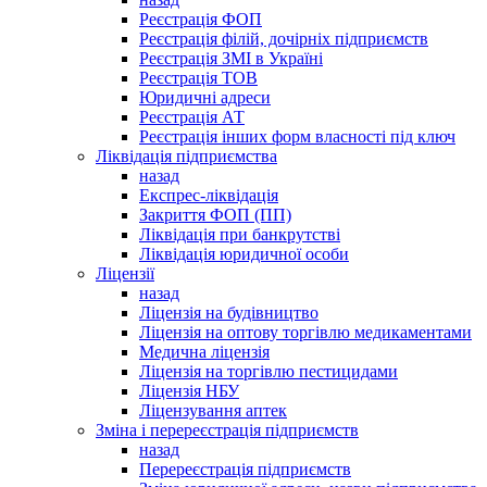
Реєстрація ФОП
Реєстрація філій, дочірніх підприємств
Реєстрація ЗМІ в Україні
Реєстрація ТОВ
Юридичні адреси
Реєстрація АТ
Реєстрація інших форм власності під ключ
Ліквідація підприємства
назад
Експрес-ліквідація
Закриття ФОП (ПП)
Ліквідація при банкрутстві
Ліквідація юридичної особи
Ліцензії
назад
Ліцензія на будівництво
Ліцензія на оптову торгівлю медикаментами
Медична ліцензія
Ліцензія на торгівлю пестицидами
Ліцензія НБУ
Ліцензування аптек
Зміна і перереєстрація підприємств
назад
Перереєстрація підприємств