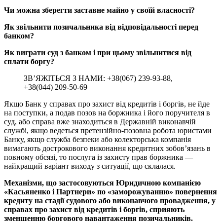
Чи можна зберегти заставне майно у своїй власності?
Як звільнити позичальника від відповідальності перед
банком?
Як виграти суд з банком і при цьому звільнитися від
сплати боргу?
ЗВ’ЯЖІТЬСЯ З НАМИ: +38(067) 239-93-88,
+38(044) 209-50-69
Якщо Банк у справах про захист від кредитів і боргів, не йде
на поступки, а подав позов на боржника і його поручителя в
суд, або справа вже знаходиться в Державній виконавчій
службі, якщо ведеться претензійно-позовна робота юристами
Банку, якщо служба безпеки або колекторська компанія
вимагають дострокового виконання кредитних зобов’язань в
повному обсязі, то послуга із захисту прав боржника ―
найкращий варіант виходу з ситуації, що склалася.
Механізми, що застосовуються Юридичною компанією
«Касьяненко і Партнери» по «заморожуванню» повернення
кредиту на стадії судового або виконавчого провадження, у
справах про захист від кредитів і боргів, сприяють
зменшенню боргового навантаження позичальників.