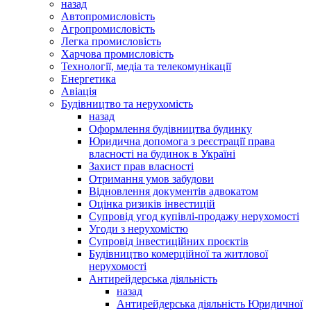
назад
Автопромисловість
Агропромисловість
Легка промисловість
Харчова промисловість
Технології, медіа та телекомунікації
Енергетика
Авіація
Будівництво та нерухомість
назад
Оформлення будівництва будинку
Юридична допомога з реєстрації права
власності на будинок в Україні
Захист прав власності
Отримання умов забудови
Відновлення документів адвокатом
Оцінка ризиків інвестицій
Супровід угод купівлі-продажу нерухомості
Угоди з нерухомістю
Супровід інвестиційних проєктів
Будівництво комерційної та житлової
нерухомості
Антирейдерська діяльність
назад
Антирейдерська діяльність Юридичної