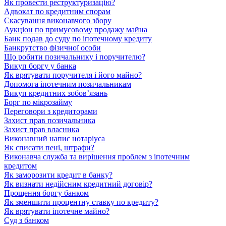
Як провести реструктуризацію?
Адвокат по кредитним спорам
Скасування виконавчого збору
Аукціон по примусовому продажу майна
Банк подав до суду по іпотечному кредиту
Банкрутство фізичної особи
Що робити позичальнику і поручителю?
Викуп боргу у банка
Як врятувати поручителя і його майно?
Допомога іпотечним позичальникам
Викуп кредитних зобов’язань
Борг по мікрозайму
Переговори з кредиторами
Захист прав позичальника
Захист прав власника
Виконавний напис нотаріуса
Як списати пені, штрафи?
Виконавча служба та вирішення проблем з іпотечним
кредитом
Як заморозити кредит в банку?
Як визнати недійсним кредитний договір?
Прощення боргу банком
Як зменшити процентну ставку по кредиту?
Як врятувати іпотечне майно?
Суд з банком