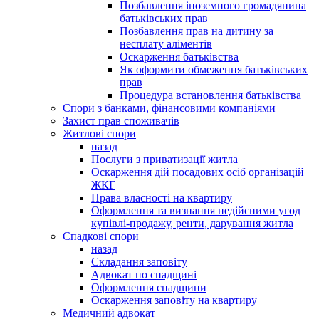
Позбавлення іноземного громадянина
батьківських прав
Позбавлення прав на дитину за
несплату аліментів
Оскарження батьківства
Як оформити обмеження батьківських
прав
Процедура встановлення батьківства
Спори з банками, фінансовими компаніями
Захист прав споживачів
Житлові спори
назад
Послуги з приватизації житла
Оскарження дій посадових осіб організацій
ЖКГ
Права власності на квартиру
Оформлення та визнання недійсними угод
купівлі-продажу, ренти, дарування житла
Спадкові спори
назад
Складання заповіту
Адвокат по спадщині
Оформлення спадщини
Оскарження заповіту на квартиру
Медичний адвокат