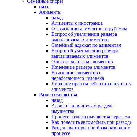
Семейные споры
назад
Алименты
назад
Алименты с иностранца
О взыскании алиментов за рубежом
Вопрос об увеличении размера
выплачиваемых алиментов
Семейный адвокат по алиментам
Вопрос об уменьшении размера
выплачиваемых алиментов
Отказ от выплаты алиментов
Изменение размера алиментов
Взыскание алиментов с
неработающего человека
Лишение прав на ребенка за неуплату
алиментов
Раздел имущества
назад
Адвокат по вопросам раздела
имущества
Процесс раздела имущества через суд
Как поделить автомобиль при разводе
Раздел квартиры при бракоразводном
процессе