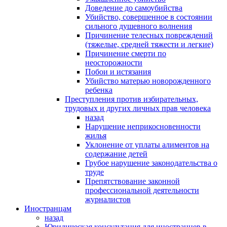
Доведение до самоубийства
Убийство, совершенное в состоянии
сильного душевного волнения
Причинение телесных повреждений
(тяжелые, средней тяжести и легкие)
Причинение смерти по
неосторожности
Побои и истязания
Убийство матерью новорожденного
ребенка
Преступления против избирательных,
трудовых и других личных прав человека
назад
Нарушение неприкосновенности
жилья
Уклонение от уплаты алиментов на
содержание детей
Грубое нарушение законодательства о
труде
Препятствование законной
профессиональной деятельности
журналистов
Иностранцам
назад
Юридическая консультация для иностранцев в