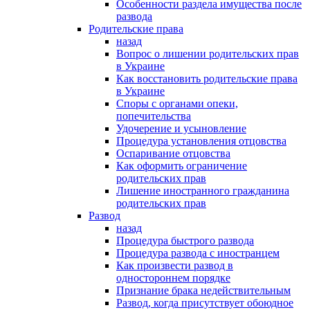
Особенности раздела имущества после
развода
Родительские права
назад
Вопрос о лишении родительских прав
в Украине
Как восстановить родительские права
в Украине
Споры с органами опеки,
попечительства
Удочерение и усыновление
Процедура установления отцовства
Оспаривание отцовства
Как оформить ограничение
родительских прав
Лишение иностранного гражданина
родительских прав
Развод
назад
Процедура быстрого развода
Процедура развода с иностранцем
Как произвести развод в
одностороннем порядке
Признание брака недействительным
Развод, когда присутствует обоюдное