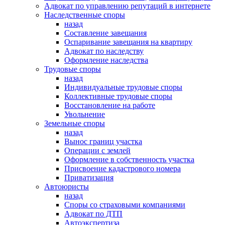
Адвокат по управлению репутаций в интернете
Наследственные споры
назад
Составление завещания
Оспаривание завещания на квартиру
Адвокат по наследству
Оформление наследства
Трудовые споры
назад
Индивидуальные трудовые споры
Коллективные трудовые споры
Восстановление на работе
Увольнение
Земельные споры
назад
Вынос границ участка
Операции с землей
Оформление в собственность участка
Присвоение кадастрового номера
Приватизация
Автоюристы
назад
Споры со страховыми компаниями
Адвокат по ДТП
Автоэкспертиза