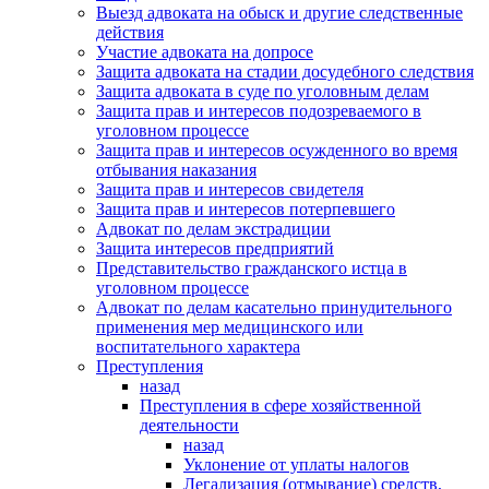
Выезд адвоката на обыск и другие следственные
действия
Участие адвоката на допросе
Защита адвоката на стадии досудебного следствия
Защита адвоката в суде по уголовным делам
Защита прав и интересов подозреваемого в
уголовном процессе
Защита прав и интересов осужденного во время
отбывания наказания
Защита прав и интересов свидетеля
Защита прав и интересов потерпевшего
Адвокат по делам экстрадиции
Защита интересов предприятий
Представительство гражданского истца в
уголовном процессе
Адвокат по делам касательно принудительного
применения мер медицинского или
воспитательного характера
Преступления
назад
Преступления в сфере хозяйственной
деятельности
назад
Уклонение от уплаты налогов
Легализация (отмывание) средств,