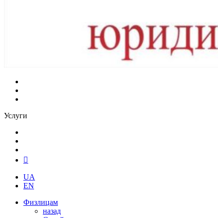
Услуги
UA
EN
Физлицам
назад