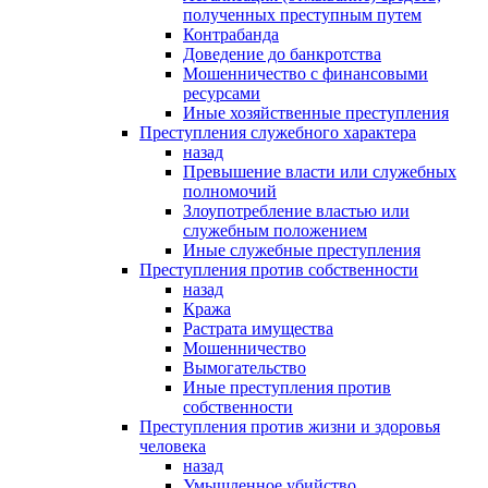
полученных преступным путем
Контрабанда
Доведение до банкротства
Мошенничество с финансовыми
ресурсами
Иные хозяйственные преступления
Преступления служебного характера
назад
Превышение власти или служебных
полномочий
Злоупотребление властью или
служебным положением
Иные служебные преступления
Преступления против собственности
назад
Кража
Растрата имущества
Мошенничество
Вымогательство
Иные преступления против
собственности
Преступления против жизни и здоровья
человека
назад
Умышленное убийство