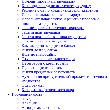
Помощь ипотечным заёмщикам
Банк подал в суд по ипотечному кредиту
Решение суда по кредиту под залог квартиры
Исполнительная надпись нотариуса
Исполнительная служба и решение проблем с
ипотечным кредитом
Снятие ареста с ипотечной квартиры
Защита прав заемщика
Защита прав собственника имущества
Снятие ареста с имущества
Как заморозить кредит в банке?
Выкуп долга у банка
Долг по микрозайму
Отмена исполнительного сбора
Переговоры с кредиторами
Прощение долга банком
Выкуп кредитных обязательств
Аукцион по принудительной продаже ипотечного
имущества
Суд с банком
Банкротство физического лица
Промышленность
назад
Авиация
Автопромышленность