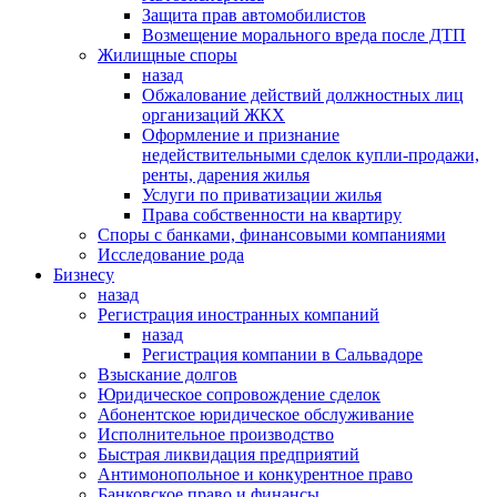
Защита прав автомобилистов
Возмещение морального вреда после ДТП
Жилищные споры
назад
Обжалование действий должностных лиц
организаций ЖКХ
Оформление и признание
недействительными сделок купли-продажи,
ренты, дарения жилья
Услуги по приватизации жилья
Права собственности на квартиру
Cпоры с банками, финансовыми компаниями
Исследование рода
Бизнесу
назад
Регистрация иностранных компаний
назад
Регистрация компании в Сальвадоре
Взыскание долгов
Юридическое сопровождение сделок
Абонентское юридическое обслуживание
Исполнительное производство
Быстрая ликвидация предприятий
Антимонопольное и конкурентное право
Банковское право и финансы