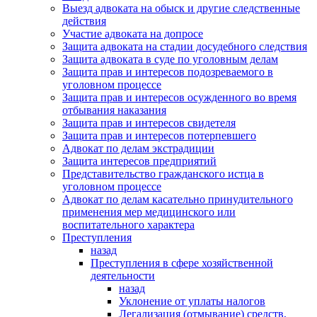
Выезд адвоката на обыск и другие следственные
действия
Участие адвоката на допросе
Защита адвоката на стадии досудебного следствия
Защита адвоката в суде по уголовным делам
Защита прав и интересов подозреваемого в
уголовном процессе
Защита прав и интересов осужденного во время
отбывания наказания
Защита прав и интересов свидетеля
Защита прав и интересов потерпевшего
Адвокат по делам экстрадиции
Защита интересов предприятий
Представительство гражданского истца в
уголовном процессе
Адвокат по делам касательно принудительного
применения мер медицинского или
воспитательного характера
Преступления
назад
Преступления в сфере хозяйственной
деятельности
назад
Уклонение от уплаты налогов
Легализация (отмывание) средств,