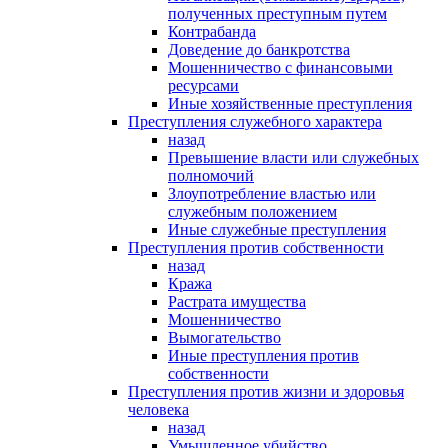
полученных преступным путем
Контрабанда
Доведение до банкротства
Мошенничество с финансовыми
ресурсами
Иные хозяйственные преступления
Преступления служебного характера
назад
Превышение власти или служебных
полномочий
Злоупотребление властью или
служебным положением
Иные служебные преступления
Преступления против собственности
назад
Кража
Растрата имущества
Мошенничество
Вымогательство
Иные преступления против
собственности
Преступления против жизни и здоровья
человека
назад
Умышленное убийство