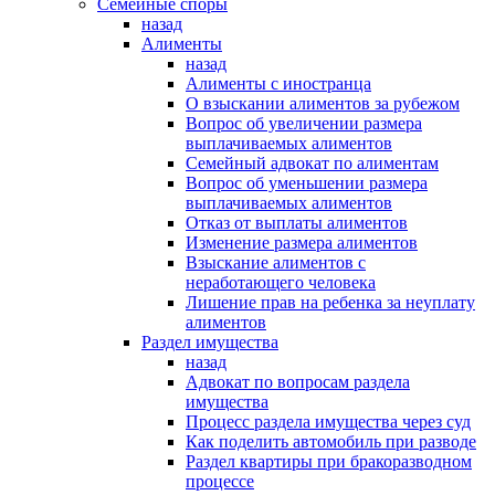
Семейные споры
назад
Алименты
назад
Алименты с иностранца
О взыскании алиментов за рубежом
Вопрос об увеличении размера
выплачиваемых алиментов
Семейный адвокат по алиментам
Вопрос об уменьшении размера
выплачиваемых алиментов
Отказ от выплаты алиментов
Изменение размера алиментов
Взыскание алиментов с
неработающего человека
Лишение прав на ребенка за неуплату
алиментов
Раздел имущества
назад
Адвокат по вопросам раздела
имущества
Процесс раздела имущества через суд
Как поделить автомобиль при разводе
Раздел квартиры при бракоразводном
процессе