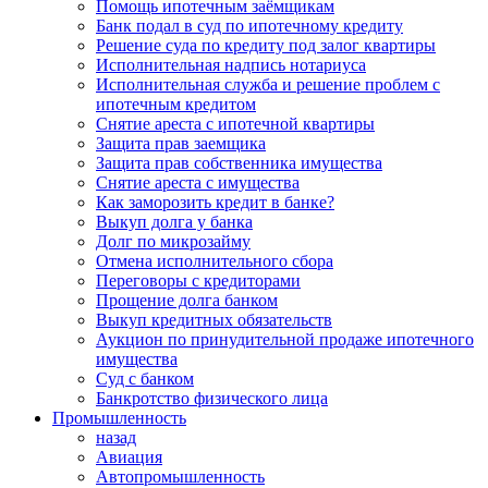
Помощь ипотечным заёмщикам
Банк подал в суд по ипотечному кредиту
Решение суда по кредиту под залог квартиры
Исполнительная надпись нотариуса
Исполнительная служба и решение проблем с
ипотечным кредитом
Снятие ареста с ипотечной квартиры
Защита прав заемщика
Защита прав собственника имущества
Снятие ареста с имущества
Как заморозить кредит в банке?
Выкуп долга у банка
Долг по микрозайму
Отмена исполнительного сбора
Переговоры с кредиторами
Прощение долга банком
Выкуп кредитных обязательств
Аукцион по принудительной продаже ипотечного
имущества
Суд с банком
Банкротство физического лица
Промышленность
назад
Авиация
Автопромышленность