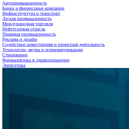
Автопромышленность
Банки и финансовые компании
Инфраструктура и транспорт
Легкая промышленность
Международная торговля
Нефтегазовая отрасль
Пищевая промышленность
Реклама и дизайн
Содействие инвестициям и проектная деятельность
Технологии, медиа и телекоммуникации
Страхование
Фармацевтика и здравоохранение
Энергетика