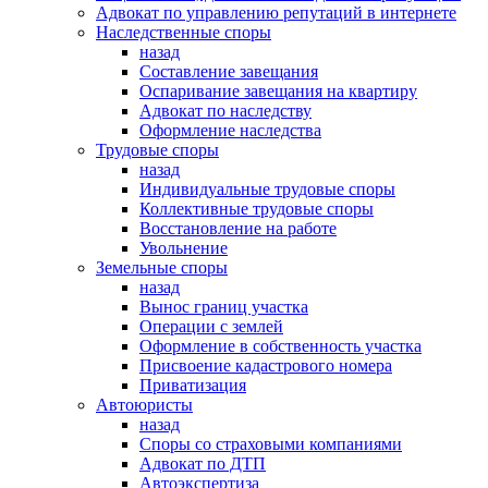
Адвокат по управлению репутаций в интернете
Наследственные споры
назад
Составление завещания
Оспаривание завещания на квартиру
Адвокат по наследству
Оформление наследства
Трудовые споры
назад
Индивидуальные трудовые споры
Коллективные трудовые споры
Восстановление на работе
Увольнение
Земельные споры
назад
Вынос границ участка
Операции с землей
Оформление в собственность участка
Присвоение кадастрового номера
Приватизация
Автоюристы
назад
Споры со страховыми компаниями
Адвокат по ДТП
Автоэкспертиза