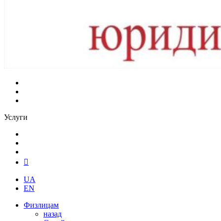
Услуги
UA
EN
Физлицам
назад