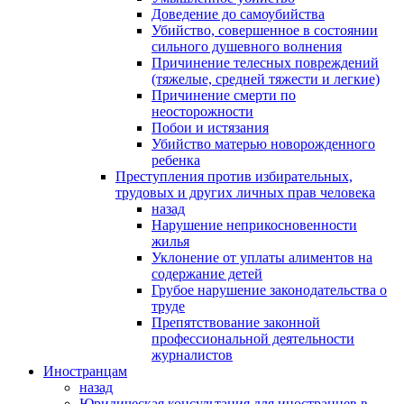
Доведение до самоубийства
Убийство, совершенное в состоянии
сильного душевного волнения
Причинение телесных повреждений
(тяжелые, средней тяжести и легкие)
Причинение смерти по
неосторожности
Побои и истязания
Убийство матерью новорожденного
ребенка
Преступления против избирательных,
трудовых и других личных прав человека
назад
Нарушение неприкосновенности
жилья
Уклонение от уплаты алиментов на
содержание детей
Грубое нарушение законодательства о
труде
Препятствование законной
профессиональной деятельности
журналистов
Иностранцам
назад
Юридическая консультация для иностранцев в