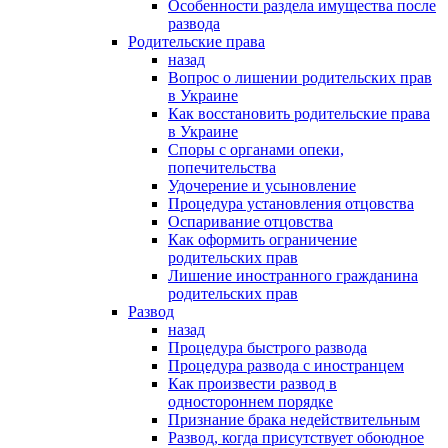
Особенности раздела имущества после
развода
Родительские права
назад
Вопрос о лишении родительских прав
в Украине
Как восстановить родительские права
в Украине
Споры с органами опеки,
попечительства
Удочерение и усыновление
Процедура установления отцовства
Оспаривание отцовства
Как оформить ограничение
родительских прав
Лишение иностранного гражданина
родительских прав
Развод
назад
Процедура быстрого развода
Процедура развода с иностранцем
Как произвести развод в
одностороннем порядке
Признание брака недействительным
Развод, когда присутствует обоюдное