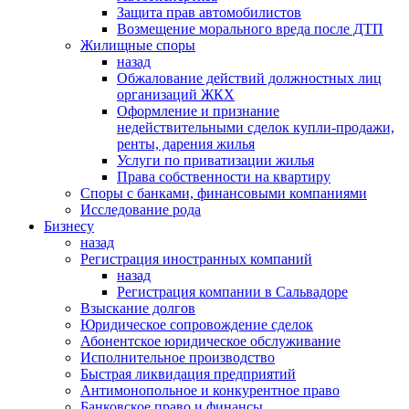
Защита прав автомобилистов
Возмещение морального вреда после ДТП
Жилищные споры
назад
Обжалование действий должностных лиц
организаций ЖКХ
Оформление и признание
недействительными сделок купли-продажи,
ренты, дарения жилья
Услуги по приватизации жилья
Права собственности на квартиру
Cпоры с банками, финансовыми компаниями
Исследование рода
Бизнесу
назад
Регистрация иностранных компаний
назад
Регистрация компании в Сальвадоре
Взыскание долгов
Юридическое сопровождение сделок
Абонентское юридическое обслуживание
Исполнительное производство
Быстрая ликвидация предприятий
Антимонопольное и конкурентное право
Банковское право и финансы