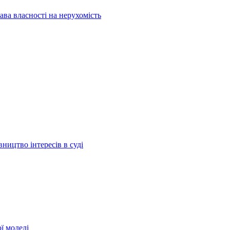
ава власності на нерухомість
ництво інтересів в суді
ї моделі