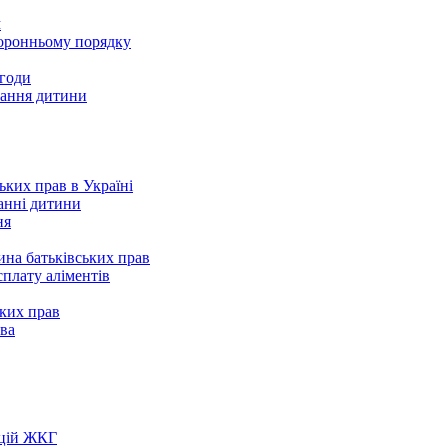
м
торонньому порядку
згоди
вання дитини
ьких прав в Україні
анні дитини
ня
на батьківських прав
сплату аліментів
ких прав
ва
ацій ЖКГ