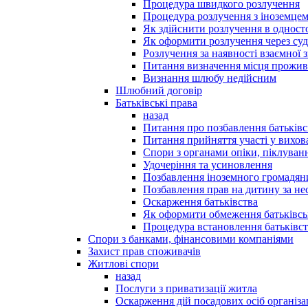
Процедура швидкого розлучення
Процедура розлучення з іноземце
Як здійснити розлучення в однос
Як оформити розлучення через суд
Розлучення за наявності взаємної 
Питання визначення місця прожи
Визнання шлюбу недійсним
Шлюбний договір
Батьківські права
назад
Питання про позбавлення батьківс
Питання прийняття участі у вихов
Спори з органами опіки, піклуван
Удочеріння та усиновлення
Позбавлення іноземного громадяни
Позбавлення прав на дитину за не
Оскарження батьківства
Як оформити обмеження батьківсь
Процедура встановлення батьківст
Спори з банками, фінансовими компаніями
Захист прав споживачів
Житлові спори
назад
Послуги з приватизації житла
Оскарження дій посадових осіб організ