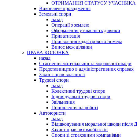
ОТРИМАННЯ СТАТУСУ УЧАСНИКА 
Виконавче провадження
Земельні спори
назад
Операції з землею
Оформлення у власність ділянки
Приватизація
Присвоєння кадастрового номера
Винос меж ділянки
ПРАВА КОЛОНКА
назад
Стягнення матеріальної та моральної шкоди
Представництво в адміністративних справах
Захист прав власності
Трудові спори
назад
Колективні трудові спори
Індивідуальні трудові спори
Звільнення
Поновлення на роботі
Автоюристи
назад
Відшкодування моральної шкоди після 
Захист прав автомобілістів
Спори зі страховими компаніями