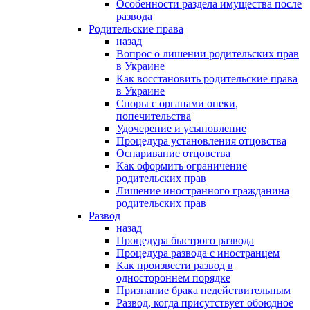
Особенности раздела имущества после
развода
Родительские права
назад
Вопрос о лишении родительских прав
в Украине
Как восстановить родительские права
в Украине
Споры с органами опеки,
попечительства
Удочерение и усыновление
Процедура установления отцовства
Оспаривание отцовства
Как оформить ограничение
родительских прав
Лишение иностранного гражданина
родительских прав
Развод
назад
Процедура быстрого развода
Процедура развода с иностранцем
Как произвести развод в
одностороннем порядке
Признание брака недействительным
Развод, когда присутствует обоюдное