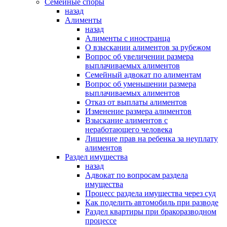
Семейные споры
назад
Алименты
назад
Алименты с иностранца
О взыскании алиментов за рубежом
Вопрос об увеличении размера
выплачиваемых алиментов
Семейный адвокат по алиментам
Вопрос об уменьшении размера
выплачиваемых алиментов
Отказ от выплаты алиментов
Изменение размера алиментов
Взыскание алиментов с
неработающего человека
Лишение прав на ребенка за неуплату
алиментов
Раздел имущества
назад
Адвокат по вопросам раздела
имущества
Процесс раздела имущества через суд
Как поделить автомобиль при разводе
Раздел квартиры при бракоразводном
процессе