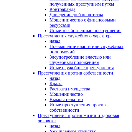
полученных преступным путем
Контрабанда
Доведение до банкротства
Мошенничество с финансовыми
ресурсами
Иные хозяйственные преступления
Преступления служебного характера
назад
Превышение власти или служебных
полномочий
Злоупотребление властью или
служебным положением
Иные служебные преступления
Преступления против собственности
назад
Кража
Растрата имущества
Мошенничество
Вымогательство
Иные преступления против
собственности
Преступления против жизни и здоровья
человека
назад
Умышленное убийство