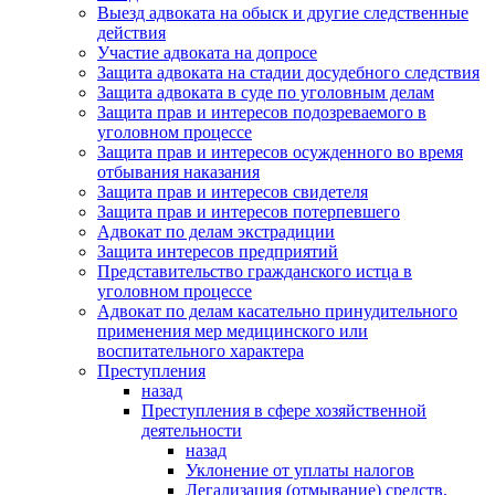
Выезд адвоката на обыск и другие следственные
действия
Участие адвоката на допросе
Защита адвоката на стадии досудебного следствия
Защита адвоката в суде по уголовным делам
Защита прав и интересов подозреваемого в
уголовном процессе
Защита прав и интересов осужденного во время
отбывания наказания
Защита прав и интересов свидетеля
Защита прав и интересов потерпевшего
Адвокат по делам экстрадиции
Защита интересов предприятий
Представительство гражданского истца в
уголовном процессе
Адвокат по делам касательно принудительного
применения мер медицинского или
воспитательного характера
Преступления
назад
Преступления в сфере хозяйственной
деятельности
назад
Уклонение от уплаты налогов
Легализация (отмывание) средств,