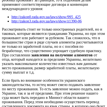
ребенка проживает за границей, то к подобным делам
применяют соответствующие договора и конвенции
международного уровня:
http://zakon0.rada.gov.ua/laws/show/995_425
http://zakon3.rada.gov.ua/laws/show/z1390-06
Рассматривать стоит не только иностранных родителей, но и
таковых, которые являются гражданами Украины, но при этом
проживают или работают за рубежом. Так сложилось, что в
большинстве стран в ряде случаев алименты рассчитываются
не только из заработной платы, но и с пособия по
безработице, что существенно упрощает судебную практику.
При составлении
заявления на получение алиментов
от
отца, который находится за пределами Украины, желательно
указать максимальное количество известных вам данным:
место проживания, размер заработной платы, желательную
сумму выплат и т.д.
Если брать во внимание особенности украинского
законодательства, то истец может смело подавать заявление
по месту проживания. То есть заявление можно подать, как в
Украине, так и за её пределами. При этом решение нашего
суда может быть передано в Минюст области вашего
проживания. Перед этим необходимо осуществить перевод
составленного документа на язык страны, в которую оно будет