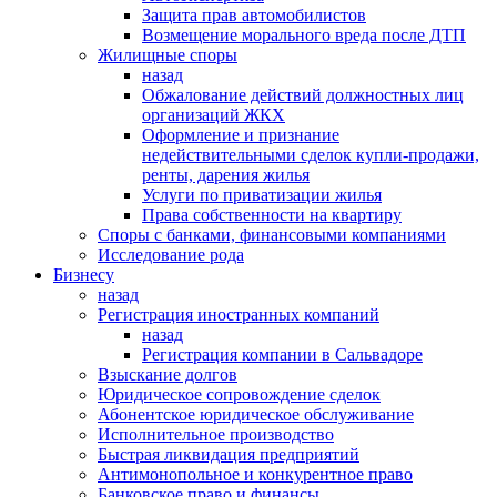
Защита прав автомобилистов
Возмещение морального вреда после ДТП
Жилищные споры
назад
Обжалование действий должностных лиц
организаций ЖКХ
Оформление и признание
недействительными сделок купли-продажи,
ренты, дарения жилья
Услуги по приватизации жилья
Права собственности на квартиру
Cпоры с банками, финансовыми компаниями
Исследование рода
Бизнесу
назад
Регистрация иностранных компаний
назад
Регистрация компании в Сальвадоре
Взыскание долгов
Юридическое сопровождение сделок
Абонентское юридическое обслуживание
Исполнительное производство
Быстрая ликвидация предприятий
Антимонопольное и конкурентное право
Банковское право и финансы