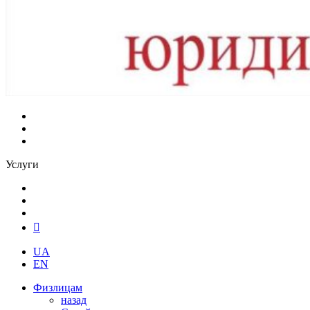
Услуги
UA
EN
Физлицам
назад