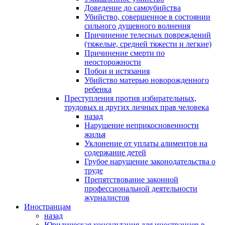
Доведение до самоубийства
Убийство, совершенное в состоянии
сильного душевного волнения
Причинение телесных повреждений
(тяжелые, средней тяжести и легкие)
Причинение смерти по
неосторожности
Побои и истязания
Убийство матерью новорожденного
ребенка
Преступления против избирательных,
трудовых и других личных прав человека
назад
Нарушение неприкосновенности
жилья
Уклонение от уплаты алиментов на
содержание детей
Грубое нарушение законодательства о
труде
Препятствование законной
профессиональной деятельности
журналистов
Иностранцам
назад
Юридическая консультация для иностранцев в