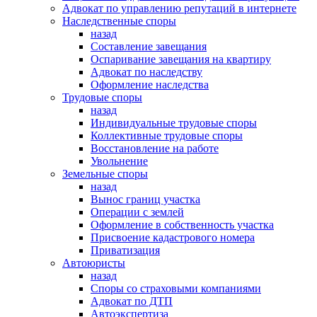
Адвокат по управлению репутаций в интернете
Наследственные споры
назад
Составление завещания
Оспаривание завещания на квартиру
Адвокат по наследству
Оформление наследства
Трудовые споры
назад
Индивидуальные трудовые споры
Коллективные трудовые споры
Восстановление на работе
Увольнение
Земельные споры
назад
Вынос границ участка
Операции с землей
Оформление в собственность участка
Присвоение кадастрового номера
Приватизация
Автоюристы
назад
Споры со страховыми компаниями
Адвокат по ДТП
Автоэкспертиза