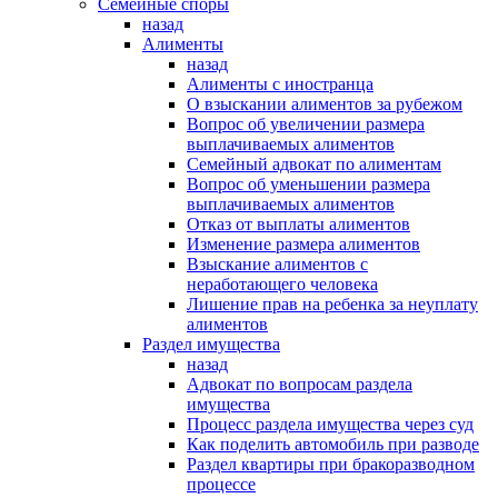
Семейные споры
назад
Алименты
назад
Алименты с иностранца
О взыскании алиментов за рубежом
Вопрос об увеличении размера
выплачиваемых алиментов
Семейный адвокат по алиментам
Вопрос об уменьшении размера
выплачиваемых алиментов
Отказ от выплаты алиментов
Изменение размера алиментов
Взыскание алиментов с
неработающего человека
Лишение прав на ребенка за неуплату
алиментов
Раздел имущества
назад
Адвокат по вопросам раздела
имущества
Процесс раздела имущества через суд
Как поделить автомобиль при разводе
Раздел квартиры при бракоразводном
процессе