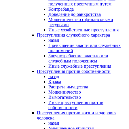
полученных преступным путем
Контрабанда
Доведение до банкротства
Мошенничество с финансовыми
ресурсами
Иные хозяйственные преступления
Преступления служебного характера
назад
Превышение власти или служебных
полномочий
Злоупотребление властью или
служебным положением
Иные служебные преступления
Преступления против собственности
назад
Кража
Растрата имущества
Мошенничество
Вымогательство
Иные преступления против
собственности
Преступления против жизни и здоровья
человека
назад
Умышленное убийство