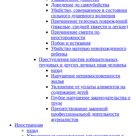
Доведение до самоубийства
Убийство, совершенное в состоянии
сильного душевного волнения
Причинение телесных повреждений
(тяжелые, средней тяжести и легкие)
Причинение смерти по
неосторожности
Побои и истязания
Убийство матерью новорожденного
ребенка
Преступления против избирательных,
трудовых и других личных прав человека
назад
Нарушение неприкосновенности
жилья
Уклонение от уплаты алиментов на
содержание детей
Грубое нарушение законодательства о
труде
Препятствование законной
профессиональной деятельности
журналистов
Иностранцам
назад
Юридическая консультация для иностранцев в