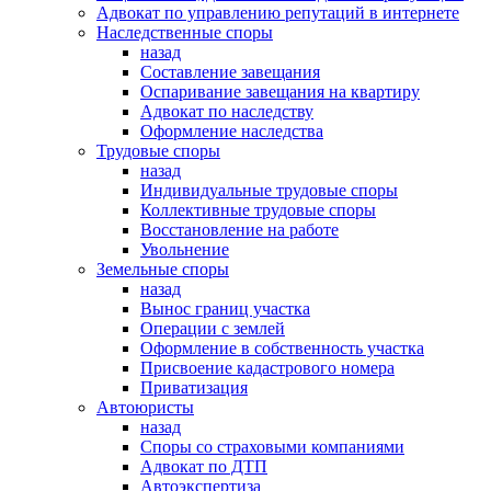
Адвокат по управлению репутаций в интернете
Наследственные споры
назад
Составление завещания
Оспаривание завещания на квартиру
Адвокат по наследству
Оформление наследства
Трудовые споры
назад
Индивидуальные трудовые споры
Коллективные трудовые споры
Восстановление на работе
Увольнение
Земельные споры
назад
Вынос границ участка
Операции с землей
Оформление в собственность участка
Присвоение кадастрового номера
Приватизация
Автоюристы
назад
Споры со страховыми компаниями
Адвокат по ДТП
Автоэкспертиза