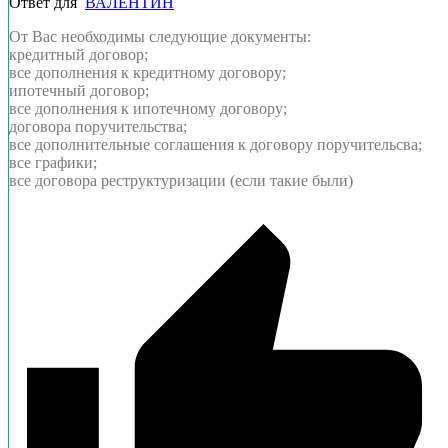
Ответ для
ВАЛЕНТИН
От Вас необходимы следующие документы:
кредитный договор;
все дополнения к кредитному договору;
ипотечный договор;
все дополнения к ипотечному договору;
договора поручительства;
все дополнительные соглашения к договору поручительсва;
все графики;
все договора реструктуризации (если такие были)