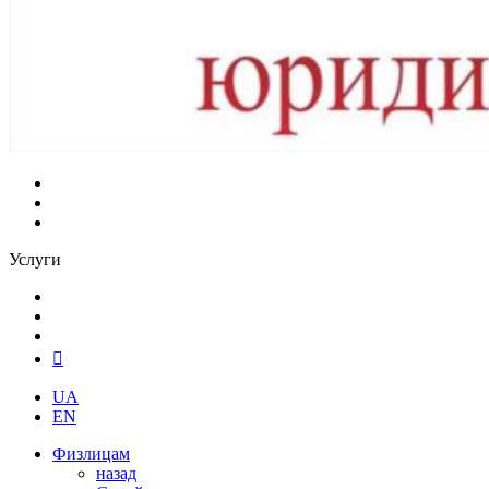
Услуги
UA
EN
Физлицам
назад