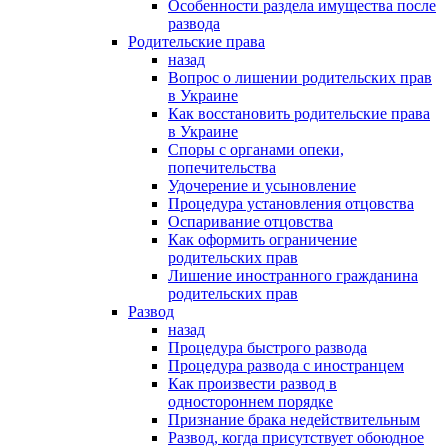
Особенности раздела имущества после
развода
Родительские права
назад
Вопрос о лишении родительских прав
в Украине
Как восстановить родительские права
в Украине
Споры с органами опеки,
попечительства
Удочерение и усыновление
Процедура установления отцовства
Оспаривание отцовства
Как оформить ограничение
родительских прав
Лишение иностранного гражданина
родительских прав
Развод
назад
Процедура быстрого развода
Процедура развода с иностранцем
Как произвести развод в
одностороннем порядке
Признание брака недействительным
Развод, когда присутствует обоюдное