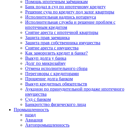
Помощь ипотечным заёмщикам
Банк подал в суд по ипотечному кредиту
Решение суда по кредиту под залог квартиры
Исполнительная надпись нотариуса
Исполнительная служба и решение проблем с
ипотечным кредитом
Снятие ареста с ипотечной квартиры
Защита прав заемщика
Защита прав собственника имущества
Снятие ареста с имущества
Как заморозить кредит в банке?
Выкуп долга у банка
Долг по микрозайму
Отмена исполнительного сбора
Переговоры с кредиторами
Прощение долга банком
Выкуп кредитных обязательств
Аукцион по принудительной продаже ипотечного
имущества
Суд с банком
Банкротство физического лица
Промышленность
назад
Авиация
Автопромышленность