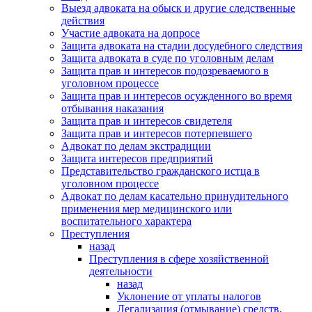
Выезд адвоката на обыск и другие следственные
действия
Участие адвоката на допросе
Защита адвоката на стадии досудебного следствия
Защита адвоката в суде по уголовным делам
Защита прав и интересов подозреваемого в
уголовном процессе
Защита прав и интересов осужденного во время
отбывания наказания
Защита прав и интересов свидетеля
Защита прав и интересов потерпевшего
Адвокат по делам экстрадиции
Защита интересов предприятий
Представительство гражданского истца в
уголовном процессе
Адвокат по делам касательно принудительного
применения мер медицинского или
воспитательного характера
Преступления
назад
Преступления в сфере хозяйственной
деятельности
назад
Уклонение от уплаты налогов
Легализация (отмывание) средств,