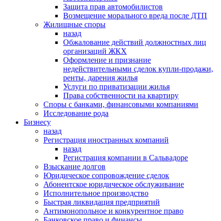
Защита прав автомобилистов
Возмещение морального вреда после ДТП
Жилищные споры
назад
Обжалование действий должностных лиц
организаций ЖКХ
Оформление и признание
недействительными сделок купли-продажи,
ренты, дарения жилья
Услуги по приватизации жилья
Права собственности на квартиру
Cпоры с банками, финансовыми компаниями
Исследование рода
Бизнесу
назад
Регистрация иностранных компаний
назад
Регистрация компании в Сальвадоре
Взыскание долгов
Юридическое сопровождение сделок
Абонентское юридическое обслуживание
Исполнительное производство
Быстрая ликвидация предприятий
Антимонопольное и конкурентное право
Банковское право и финансы