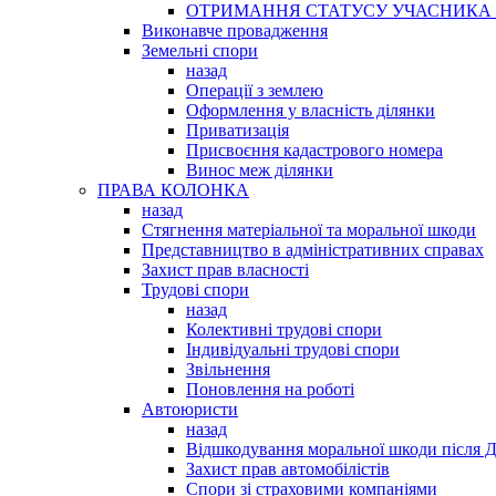
ОТРИМАННЯ СТАТУСУ УЧАСНИКА 
Виконавче провадження
Земельні спори
назад
Операції з землею
Оформлення у власність ділянки
Приватизація
Присвоєння кадастрового номера
Винос меж ділянки
ПРАВА КОЛОНКА
назад
Стягнення матеріальної та моральної шкоди
Представництво в адміністративних справах
Захист прав власності
Трудові спори
назад
Колективні трудові спори
Індивідуальні трудові спори
Звільнення
Поновлення на роботі
Автоюристи
назад
Відшкодування моральної шкоди після 
Захист прав автомобілістів
Спори зі страховими компаніями