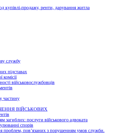
д купівлі-продажу, ренти, дарування житла
ову службу
них підставах
 комісії
ності військовослужбовців
ментів
у частину
ЧЕННЯ ВІЙСЬКОВИХ
ентів
ям загиблих: послуги військового адвоката
гулюванні спорів
я проблем, пов’язаних з порушенням умов служби.