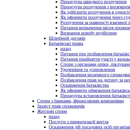
Процедура швидкого розлучення
Процедура розлучення з іноземце
Як здійснити розлучення в однос
Як оформити розлучення через суд
Розлучення за наявності взаємної 
Питання визначення місця прожи
Визнання шлюбу недійсним
Шлюбний договір
Батьківські права
назад
Питання про позбавлення батьківс
Питання прийняття участі у вихов
Спори з органами опіки, піклуван
Удочеріння та усиновлення
Позбавлення іноземного громадяни
Позбавлення прав на дитину за не
Оскарження батьківства
Як оформити обмеження батьківсь
Процедура встановлення батьківст
Спори з банками, фінансовими компаніями
Захист прав споживачів
Житлові спори
назад
Послуги з приватизації житла
Оскарження дій посадових осіб організ