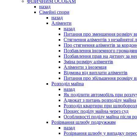
ФІЗИЧНИМ ОСОБАМ
назад
Сімейні спори
назад
Аліменти
назад
Питання про зменшення розміру в
Стягнення аліментів з незайнятої
Про стягнення аліментів за кордо
Позбавлення іноземного громадяни
Позбавлення прав на дитину за не
Зміна розміру аліментів
Аліменти з іноземця
Відмова від виплати аліментів
Питання про збільшення розміру в
Розподіл майна
назад
Як поділити автомобіль при розлу
Адвокат з питань розподілу майна
Розподіл квартири при шлюборозл
Процес поділу майна через суд
Особливості поділу майна після р
Розірвання шлюбу подружжям
назад
Розірвання шлюбу у випадку пере