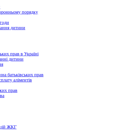
м
торонньому порядку
згоди
вання дитини
ьких прав в Україні
анні дитини
ня
на батьківських прав
сплату аліментів
ких прав
ва
ацій ЖКГ