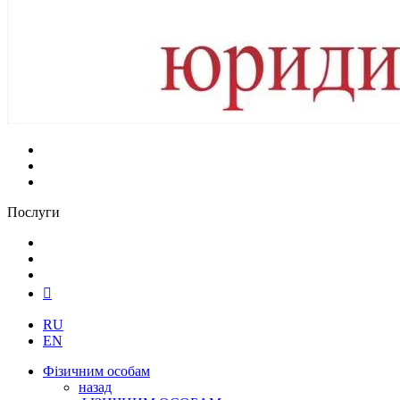
Послуги
RU
EN
Фізичним особам
назад