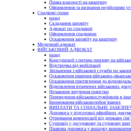
Права власності на квартиру
Оформлення та визнання недійсними уго
Спадкові спори
назад
Складання заповіту
Адвокат по спадщині
Оформлення спадщини
Оскарження заповіту на квартиру
Медичний адвокат
ВІЙСЬКОВИЙ АДВОКАТ
назад
Консультації з питань призову на військ
Відстрочка від мобілізації
Звільнення з військової служби на закон
Оскарження рішення військово-лікарської
Оскарження притягнення до відповідаль
Відновлення втрачених військових доку
Незаконне вручення повістки
Переведення військовослужбовців в інш
Бронювання військовозобов’язаних
ВИПЛАТИ ТА СОЦІАЛЬНЕ ЗАБЕЗПЕ
Допомога у підготовці офіційних докум
Отримання компенсації від держави сім’
Супровід у досудовому та судовому вре
Правова допомога у випадку виникненн