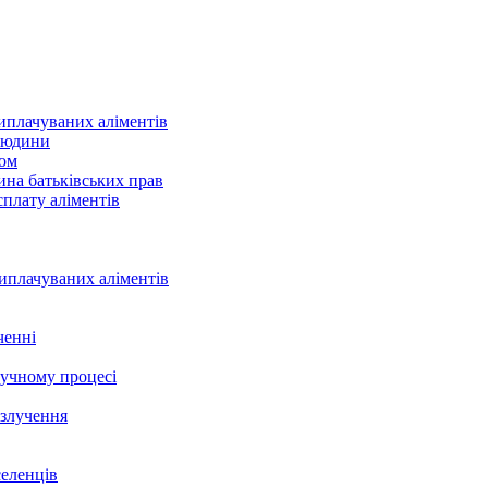
иплачуваних аліментів
 людини
ном
на батьківських прав
сплату аліментів
иплачуваних аліментів
ченні
учному процесі
озлучення
селенців