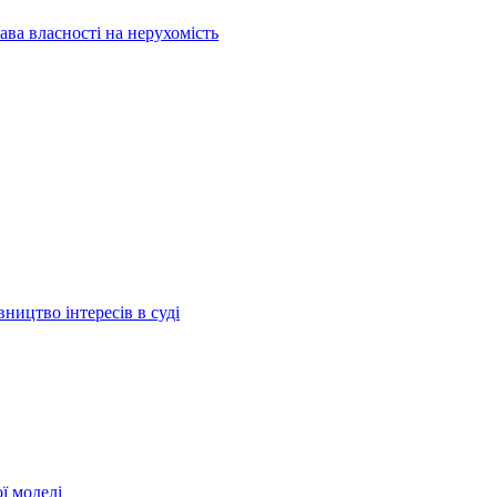
ава власності на нерухомість
ництво інтересів в суді
ї моделі