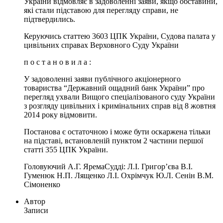
України відмовляє в задоволенні заяви, якщо обставини,
які стали підставою для перегляду справи, не
підтвердились.
Керуючись статтею 3603 ЦПК України, Судова палата у
цивільних справах Верховного Суду України
п о с т а н о в и л а :
У задоволенні заяви публічного акціонерного
товариства “Державний ощадний банк України” про
перегляд ухвали Вищого спеціалізованого суду України
з розгляду цивільних і кримінальних справ від 8 жовтня
2014 року відмовити.
Постанова є остаточною і може бути оскаржена тільки
на підставі, встановленій пунктом 2 частини першої
статті 355 ЦПК України.
Головуючий А.Г. ЯремаСудді: Л.І. Григор’єва В.І.
Гуменюк Н.П. Лященко Л.І. Охрімчук Ю.Л. Сенін В.М.
Сімоненко
Автор
Записи