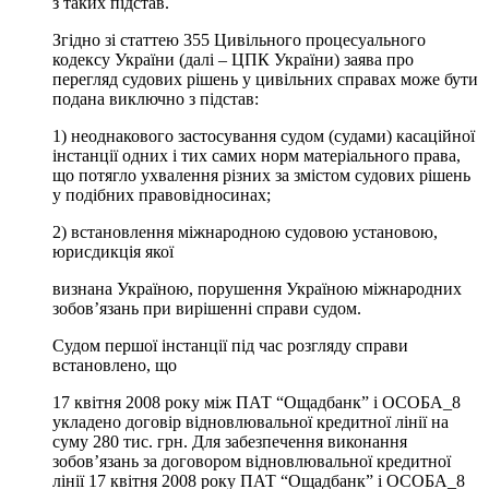
з таких підстав.
Згідно зі статтею 355 Цивільного процесуального
кодексу України (далі – ЦПК України) заява про
перегляд судових рішень у цивільних справах може бути
подана виключно з підстав:
1) неоднакового застосування судом (судами) касаційної
інстанції одних і тих самих норм матеріального права,
що потягло ухвалення різних за змістом судових рішень
у подібних правовідносинах;
2) встановлення міжнародною судовою установою,
юрисдикція якої
визнана Україною, порушення Україною міжнародних
зобов’язань при вирішенні справи судом.
Судом першої інстанції під час розгляду справи
встановлено, що
17 квітня 2008 року між ПАТ “Ощадбанк” і ОСОБА_8
укладено договір відновлювальної кредитної лінії на
суму 280 тис. грн. Для забезпечення виконання
зобов’язань за договором відновлювальної кредитної
лінії 17 квітня 2008 року ПАТ “Ощадбанк” і ОСОБА_8