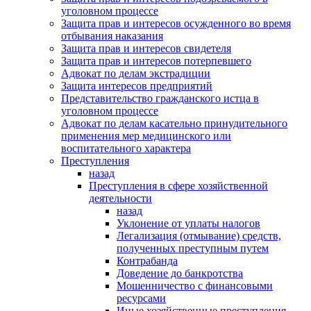
уголовном процессе
Защита прав и интересов осужденного во время
отбывания наказания
Защита прав и интересов свидетеля
Защита прав и интересов потерпевшего
Адвокат по делам экстрадиции
Защита интересов предприятий
Представительство гражданского истца в
уголовном процессе
Адвокат по делам касательно принудительного
применения мер медицинского или
воспитательного характера
Преступления
назад
Преступления в сфере хозяйственной
деятельности
назад
Уклонение от уплаты налогов
Легализация (отмывание) средств,
полученных преступным путем
Контрабанда
Доведение до банкротства
Мошенничество с финансовыми
ресурсами
Иные хозяйственные преступления