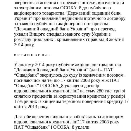
звернення стягнення на предмет іпотеки, виселення та
за зустрічним позовом ОСОБА_8 до публічного
акціонерного товариства “Державний ощадний банк
України” про визнання недійсним іпотечного договору
за заявою публічного акціонерного товариства
“Державний ощадний банк України” про перегляд
ухвали Вищого спеціалізованого суду України з
розгляду цивільних і кримінальних справ від 8 жовтня
2014 року,
в с т а н о в и л а :
У лютому 2014 року публічне акціонерне товариство
“Державний ощадний банк України” (далі – ПАТ
“Ощадбанк” звернулось до суду із зазначеним позовом,
посилаючись на те, що 17 квітня 2008 року між ПАТ
“Ощадбанк” і ОСОБА_8 укладено договір
відновлювальної кредитної лінії на суму 280 тис. грн зі
сплатою процентів за користування кредитом у розмірі
17% річних із кінцевим терміном повернення кредиту 17
квітня 2013 року.
Для забезпечення виконання зобов’язань за договором
відновлювальної кредитної лінії 17 квітня 2008 року
ПАТ “Ощадбанк” і ОСОБА_8 уклали