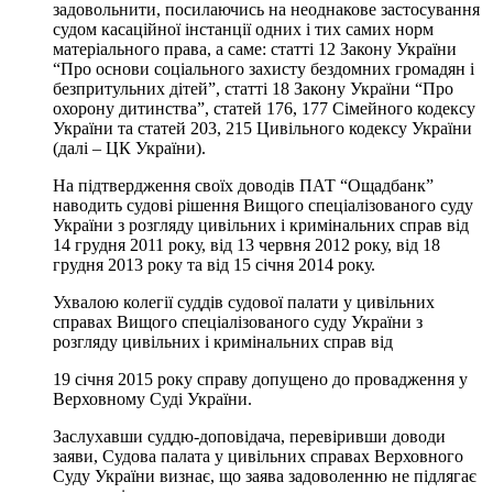
задовольнити, посилаючись на неоднакове застосування
судом касаційної інстанції одних і тих самих норм
матеріального права, а саме: статті 12 Закону України
“Про основи соціального захисту бездомних громадян і
безпритульних дітей”, статті 18 Закону України “Про
охорону дитинства”, статей 176, 177 Сімейного кодексу
України та статей 203, 215 Цивільного кодексу України
(далі – ЦК України).
На підтвердження своїх доводів ПАТ “Ощадбанк”
наводить судові рішення Вищого спеціалізованого суду
України з розгляду цивільних і кримінальних справ від
14 грудня 2011 року, від 13 червня 2012 року, від 18
грудня 2013 року та від 15 січня 2014 року.
Ухвалою колегії суддів судової палати у цивільних
справах Вищого спеціалізованого суду України з
розгляду цивільних і кримінальних справ від
19 січня 2015 року справу допущено до провадження у
Верховному Суді України.
Заслухавши суддю-доповідача, перевіривши доводи
заяви, Судова палата у цивільних справах Верховного
Суду України визнає, що заява задоволенню не підлягає