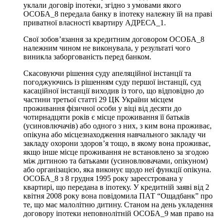
уклали договір іпотеки, згідно з умовами якого
ОСОБА_8 передала банку в іпотеку належну їй на праві
приватної власності квартиру АДРЕСА_1.
Свої зобов’язання за кредитним договором ОСОБА_8
належним чином не виконувала, у результаті чого
виникла заборгованість перед банком.
Скасовуючи рішення суду апеляційної інстанції та
погоджуючись із рішенням суду першої інстанції, суд
касаційної інстанції виходив із того, що відповідно до
частини третьої статті 29 ЦК України місцем
проживання фізичної особи у віці від десяти до
чотирнадцяти років є місце проживання її батьків
(усиновлючачів) або одного з них, з ким вона проживає,
опікуна або місцезнаходження навчального закладу чи
закладу охорони здоров’я тощо, в якому вона проживає,
якщо інше місце проживання не встановлено за згодою
між дитиною та батьками (усиновлювачами, опікуном)
або організацією, яка виконує щодо неї функції опікуна.
ОСОБА_8 з 8 грудня 1995 року зареєстрована у
квартирі, що передана в іпотеку. У кредитній заяві від 2
квітня 2008 року вона повідомила ПАТ “Ощадбанк” про
те, що має малолітню дитину. Станом на день укладення
договору іпотеки неповнолітній ОСОБА_9 мав право на