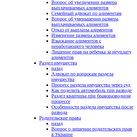
Вопрос об увеличении размера
выплачиваемых алиментов
Семейный адвокат по алиментам
Вопрос об уменьшении размера
выплачиваемых алиментов
Отказ от выплаты алиментов
Изменение размера алиментов
Взыскание алиментов с
неработающего человека
Лишение прав на ребенка за неуплату
алиментов
Раздел имущества
назад
Адвокат по вопросам раздела
имущества
Процесс раздела имущества через суд
Как поделить автомобиль при разводе
Раздел квартиры при бракоразводном
процессе
Особенности раздела имущества после
развода
Родительские права
назад
Вопрос о лишении родительских прав
в Украине