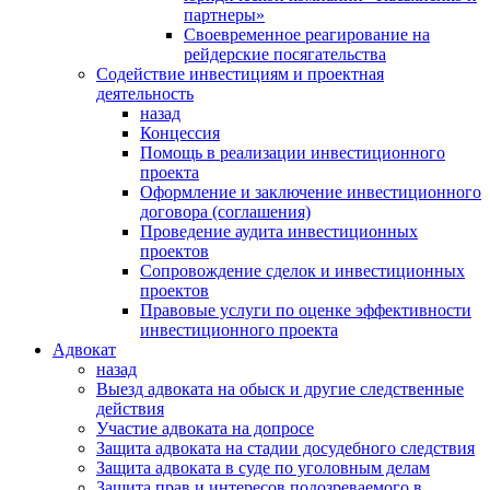
партнеры»
Своевременное реагирование на
рейдерские посягательства
Содействие инвестициям и проектная
деятельность
назад
Концессия
Помощь в реализации инвестиционного
проекта
Оформление и заключение инвестиционного
договора (соглашения)
Проведение аудита инвестиционных
проектов
Сопровождение сделок и инвестиционных
проектов
Правовые услуги по оценке эффективности
инвестиционного проекта
Адвокат
назад
Выезд адвоката на обыск и другие следственные
действия
Участие адвоката на допросе
Защита адвоката на стадии досудебного следствия
Защита адвоката в суде по уголовным делам
Защита прав и интересов подозреваемого в