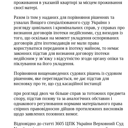
проживання в указаній квартирі за місцем проживання
своєї матері.
Разом із тим у наданих для порівняння рішеннях та
ухвалах Вищого спеціалізованого суду України з
розгляду цивільних і кримінальних справ, у справах про
визнання договорів іпотеки недійсними, суд виходив із
того, що оскільки на момент укладення оспорюваних
договорів діти іпотекодавців не мали права
користуватися переданим в іпотеку майном, то немає
законних підстав для визнання договору іпотеки
недійсним у зв’язку з відсутністю згоди органу опіки та
піклування на його укладення.
Порівняння вищенаведених судових рішень із судовим
рішенням, яке переглядається, не дає підстав для
висновку про те, що суд касаційної інстанції
при розгляді двох чи більше справ за тотожних предмета
спору, підстав позову та за аналогічних обставин і
однакового регулювання нормами матеріального права
спірних правовідносин дійшов протилежних висновків
щодо заявлених позовних вимог.
Відповідно до статті 3605 ЦПК України Верховний Суд