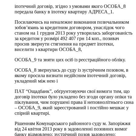
іпотечний договір, згідно з умовами якого ОСОБА_8
передала банку в іпотеку квартиру АДРЕСА_1.
Посилаючись на неналежне виконання позичальником
зобов’язань за кредитним договором, унаслідок чого
станом на 1 грудня 2013 року утворилась заборгованість
за кредитом у розмірі 492 407 грн 14 коп., позивач
просив звернути стягнення на предмет іпотеки,
виселити з квартири ОСОБА_8,
ОСОБА_9 та зняти цих осіб із реєстраційного обліку.
ОСОБА_8 звернулась до суду із зустрічним позовом, в
якому просила визнати недійсним іпотечний договір,
укладений між нею і
ПАТ “Ощадбанк”, обґрунтовуючи свої вимоги тим, що
договір іпотеки було укладено без згоди органу опіки та
піклування, чим порушені права її неповнолітнього сина
– ОСОБА_9, який зареєстрований і постійно мешкає у
спірній квартирі.
Рішенням Комунарського районного суду м. Запоріжжя
від 24 квітня 2013 року в задоволенні позовних вимог
банку відмовлено; зустрічний позов задоволено: