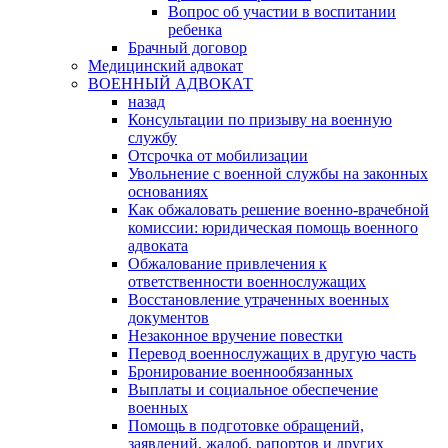
Вопрос об участии в воспитании
ребенка
Брачный договор
Медицинский адвокат
ВОЕННЫЙ АДВОКАТ
назад
Консультации по призыву на военную
службу
Отсрочка от мобилизации
Увольнение с военной службы на законных
основаниях
Как обжаловать решение военно-врачебной
комиссии: юридическая помощь военного
адвоката
Обжалование привлечения к
ответственности военнослужащих
Восстановление утраченных военных
документов
Незаконное вручение повестки
Перевод военнослужащих в другую часть
Бронирование военнообязанных
Выплаты и социальное обеспечение
военных
Помощь в подготовке обращений,
заявлений, жалоб, рапортов и других