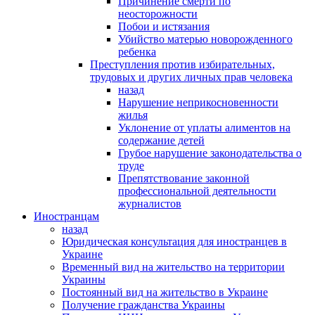
Причинение смерти по
неосторожности
Побои и истязания
Убийство матерью новорожденного
ребенка
Преступления против избирательных,
трудовых и других личных прав человека
назад
Нарушение неприкосновенности
жилья
Уклонение от уплаты алиментов на
содержание детей
Грубое нарушение законодательства о
труде
Препятствование законной
профессиональной деятельности
журналистов
Иностранцам
назад
Юридическая консультация для иностранцев в
Украине
Временный вид на жительство на территории
Украины
Постоянный вид на жительство в Украине
Получение гражданства Украины