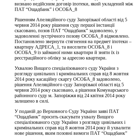
визнано недійсним договір іпотеки, який укладений між
ПАТ “Ощадбанк” і ОСОБА_8
Рішенням Апеляційного суду Запорізької області від 5
червня 2014 року рішення суду першої інстанції
скасовано, позов ПАТ “Ощадбанк” задоволено, у
задоволенні зустрічного позову ОСОБА_8 відмовлено.
Постановлено звернути стягнення на предмет іпотеки –
квартиру АДРЕСА_1, та виселити ОСОБА_8 і
ОСОБА_9 із займаної ними квартири й зняти їх із
реєстраційного обліку за адресою квартири.
Ухвалою Вищого спеціалізованого суду України з
розгляду цивільних і кримінальних справ від 8 жовтня
2014 року касаційну скаргу ОСОБА_8 задоволено,
рішення Апеляційного суду Запорізької області від 5
червня 2014 року скасовано, а рішення Комунарського
районного суду м. Запоріжжя від 24 квітня 2014 року
залишено в силі.
У поданій до Верховного Суду України заяві ПАТ
“Ощадбанк” просить скасувати ухвалу Вищого
спеціалізованого суду України з розгляду цивільних і
кримінальних справ від 8 жовтня 2014 року й ухвалити
нове рішення, яким позовні вимоги ПАТ “Ощадбанк”