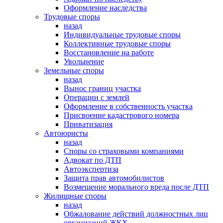
Оформление наследства
Трудовые споры
назад
Индивидуальные трудовые споры
Коллективные трудовые споры
Восстановление на работе
Увольнение
Земельные споры
назад
Вынос границ участка
Операции с землей
Оформление в собственность участка
Присвоение кадастрового номера
Приватизация
Автоюристы
назад
Споры со страховыми компаниями
Адвокат по ДТП
Автоэкспертиза
Защита прав автомобилистов
Возмещение морального вреда после ДТП
Жилищные споры
назад
Обжалование действий должностных лиц
организаций ЖКХ