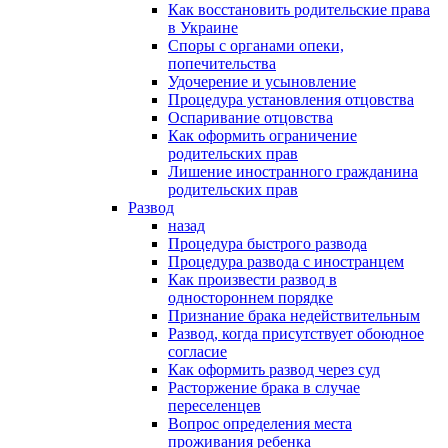
Как восстановить родительские права
в Украине
Споры с органами опеки,
попечительства
Удочерение и усыновление
Процедура установления отцовства
Оспаривание отцовства
Как оформить ограничение
родительских прав
Лишение иностранного гражданина
родительских прав
Развод
назад
Процедура быстрого развода
Процедура развода с иностранцем
Как произвести развод в
одностороннем порядке
Признание брака недействительным
Развод, когда присутствует обоюдное
согласие
Как оформить развод через суд
Расторжение брака в случае
переселенцев
Вопрос определения места
проживания ребенка