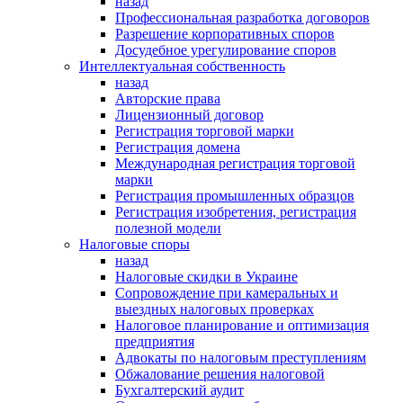
назад
Профессиональная разработка договоров
Разрешение корпоративных споров
Досудебное урегулирование споров
Интеллектуальная собственность
назад
Авторские права
Лицензионный договор
Регистрация торговой марки
Регистрация домена
Международная регистрация торговой
марки
Регистрация промышленных образцов
Регистрация изобретения, регистрация
полезной модели
Налоговые споры
назад
Налоговые скидки в Украине
Сопровождение при камеральных и
выездных налоговых проверках
Налоговое планирование и оптимизация
предприятия
Адвокаты по налоговым преступлениям
Обжалование решения налоговой
Бухгалтерский аудит