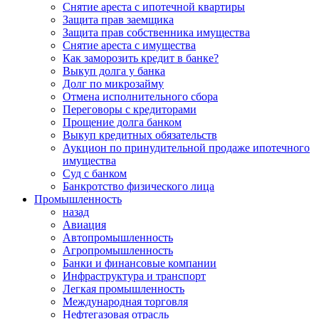
Снятие ареста с ипотечной квартиры
Защита прав заемщика
Защита прав собственника имущества
Снятие ареста с имущества
Как заморозить кредит в банке?
Выкуп долга у банка
Долг по микрозайму
Отмена исполнительного сбора
Переговоры с кредиторами
Прощение долга банком
Выкуп кредитных обязательств
Аукцион по принудительной продаже ипотечного
имущества
Суд с банком
Банкротство физического лица
Промышленность
назад
Авиация
Автопромышленность
Агропромышленность
Банки и финансовые компании
Инфраструктура и транспорт
Легкая промышленность
Международная торговля
Нефтегазовая отрасль