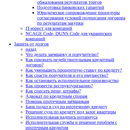
обжалования результатов торгов
Подготовка банковских гарантий
Юридическое сопровождение процедуры
согласования условий подписания договора
по результатам закупки
IT-юрист для компаний
NCAGE Code, DUNS Code для украинских
компаний
Защита от долгов
назад
Что делать заемщику и поручителю?
Как признать недействительным кредитный
договор?
Как уменьшить процентную ставку по кредиту?
Как спасти поручителя и его имущество?
Как остановить исполнительное производство
Как провести реструктуризацию?
Как списать пени, штрафы?
Адвокат по кредитным спорам
Помощь ипотечным заёмщикам
Банк подал в суд по ипотечному кредиту
Решение суда по кредиту под залог квартиры
Исполнительная надпись нотариуса
Исполнительная служба и решение проблем с
ипотечным кредитом