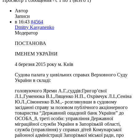
Просмотр 1 сообщения - с 1 по 1 (всего 1)
Автор
Записи
в 16:43
#4564
Dmitry Kasyanenko
Модератор
ПОСТАНОВА
ІМЕНЕМ УКРАЇНИ
4 березня 2015 року м. Київ
Судова палата у цивільних справах Верховного Суду
України в складі:
головуючого Яреми А.Г.,суддів:Григор’євої
Л.І.,Гуменюка В.І.,Лященко Н.П., Охрімчук Л.І.,Сеніна
Ю.Л.,Сімоненко В.М.,- розглянувши в судовому
засіданні справу за позовом публічного акціонерного
товариства “Державний ощадний банк України” до
ОСОБА_8, треті особи: управління Державної
міграційної служби України в Запорізькій області,
служба (управління) у справах дітей Комунарської
районної адміністрації Запорізької міської ради, про