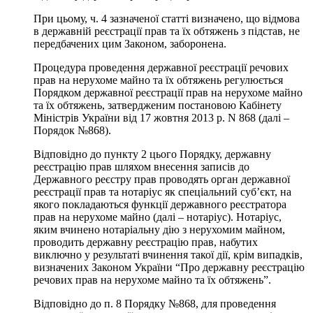
При цьому, ч. 4 зазначеної статті визначено, що відмова
в державній реєстрації прав та їх обтяжень з підстав, не
передбачених цим Законом, заборонена.
Процедура проведення державної реєстрації речових
прав на нерухоме майно та їх обтяжень регулюється
Порядком державної реєстрації прав на нерухоме майно
та їх обтяжень, затвердженим постановою Кабінету
Міністрів України від 17 жовтня 2013 р. N 868 (далі –
Порядок №868).
Відповідно до пункту 2 цього Порядку, державну
реєстрацію прав шляхом внесення записів до
Державного реєстру прав проводять орган державної
реєстрації прав та нотаріус як спеціальний суб’єкт, на
якого покладаються функції державного реєстратора
прав на нерухоме майно (далі – нотаріус). Нотаріус,
яким вчинено нотаріальну дію з нерухомим майном,
проводить державну реєстрацію прав, набутих
виключно у результаті вчинення такої дії, крім випадків,
визначених Законом України “Про державну реєстрацію
речових прав на нерухоме майно та їх обтяжень”.
Відповідно до п. 8 Порядку №868, для проведення