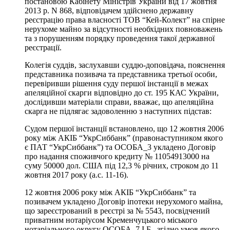
постановою Кабінету Міністрів України від 17 жовтня
2013 р. N 868, відповідачем здійснено державну
реєстрацію права власності ТОВ “Кей-Колект” на спірне
нерухоме майно за відсутності необхідних повноважень
та з порушенням порядку проведення такої державної
реєстрації.
Колегія суддів, заслухавши суддю-доповідача, пояснення
представника позивача та представника третьої особи,
перевіривши рішення суду першої інстанції в межах
апеляційної скарги відповідно до ст. 195 КАС України,
дослідивши матеріали справи, вважає, що апеляційна
скарга не підлягає задоволенню з наступних підстав:
Судом першої інстанції встановлено, що 12 жовтня 2006
року між АКІБ “УкрСиббанк” (правонаступником якого
є ПАТ “УкрСиббанк”) та ОСОБА_3 укладено Договір
про надання споживчого кредиту № 11054913000 на
суму 50000 дол. США під 12,3 % річних, строком до 11
жовтня 2017 року (а.с. 11-16).
12 жовтня 2006 року між АКІБ “УкрСиббанк” та
позивачем укладено Договір іпотеки нерухомого майна,
що зареєстрований в реєстрі за № 5543, посвідчений
приватним нотаріусом Кременчуцького міського
нотаріального округу ОСОБА_7 І,Б., згідно умов якого,