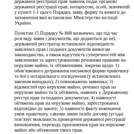
державної реєстрації прав заявник подає органові
державної реєстрації прав, нотаріусові, особі, зазначеній
у пункті 1-1 цього Порядку, заяву, форму та вимоги до
заповнення якої встановлює Міністерство юстиції
України.
Пунктом 15 Порядку № 868 визначено, що під час
розгляду заяви і документів, що додаються до неї,
державний реєстратор встановлює відповідність
заявлених прав і поданих документів вимогам
законодавства, а також відсутність суперечностей між
заявленими та зареєстрованими речовими правами на
нерухоме майно, їх обтяженнями, зокрема щодо: 1)
обов’язкового дотримання письмової форми правочину
та його нотаріального посвідчення (у встановлених
законом випадках); 2) повноважень заявника; 3)
відомостей про нерухоме майно, речових прав на
нерухоме майно та їх обтяжень, наявних у Державному
реєстрі прав та поданих документах; 4) наявності
обтяжень прав на нерухоме майно, зареєстрованих
відповідно до закону; 5) наявності факту виконання
умов правочину, з якими закон та/або договір (угода)
пов’язує можливість проведення державної реєстрації
виникнення, переходу, припинення прав на нерухоме
майно або обтяження таких прав.