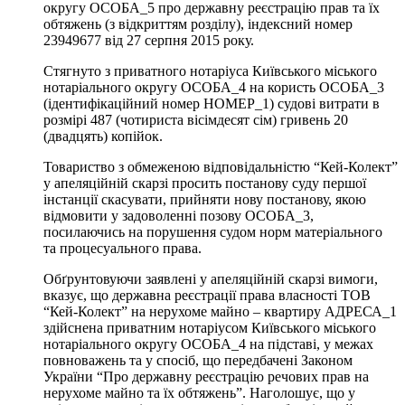
округу ОСОБА_5 про державну реєстрацію прав та їх
обтяжень (з відкриттям розділу), індексний номер
23949677 від 27 серпня 2015 року.
Стягнуто з приватного нотаріуса Київського міського
нотаріального округу ОСОБА_4 на користь ОСОБА_3
(ідентифікаційний номер НОМЕР_1) судові витрати в
розмірі 487 (чотириста вісімдесят сім) гривень 20
(двадцять) копійок.
Товариство з обмеженою відповідальністю “Кей-Колект”
у апеляційній скарзі просить постанову суду першої
інстанції скасувати, прийняти нову постанову, якою
відмовити у задоволенні позову ОСОБА_3,
посилаючись на порушення судом норм матеріального
та процесуального права.
Обґрунтовуючи заявлені у апеляційній скарзі вимоги,
вказує, що державна реєстрації права власності ТОВ
“Кей-Колект” на нерухоме майно – квартиру АДРЕСА_1
здійснена приватним нотаріусом Київського міського
нотаріального округу ОСОБА_4 на підставі, у межах
повноважень та у спосіб, що передбачені Законом
України “Про державну реєстрацію речових прав на
нерухоме майно та їх обтяжень”. Наголошує, що у