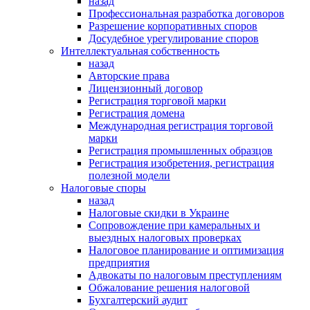
назад
Профессиональная разработка договоров
Разрешение корпоративных споров
Досудебное урегулирование споров
Интеллектуальная собственность
назад
Авторские права
Лицензионный договор
Регистрация торговой марки
Регистрация домена
Международная регистрация торговой
марки
Регистрация промышленных образцов
Регистрация изобретения, регистрация
полезной модели
Налоговые споры
назад
Налоговые скидки в Украине
Сопровождение при камеральных и
выездных налоговых проверках
Налоговое планирование и оптимизация
предприятия
Адвокаты по налоговым преступлениям
Обжалование решения налоговой
Бухгалтерский аудит