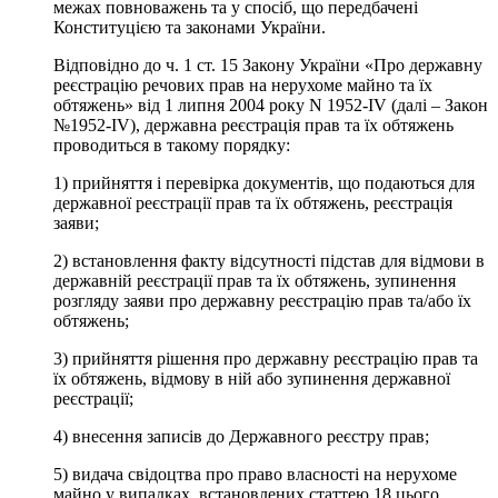
межах повноважень та у спосіб, що передбачені
Конституцією та законами України.
Відповідно до ч. 1 ст. 15 Закону України «Про державну
реєстрацію речових прав на нерухоме майно та їх
обтяжень» від 1 липня 2004 року N 1952-IV (далі – Закон
№1952-IV), державна реєстрація прав та їх обтяжень
проводиться в такому порядку:
1) прийняття і перевірка документів, що подаються для
державної реєстрації прав та їх обтяжень, реєстрація
заяви;
2) встановлення факту відсутності підстав для відмови в
державній реєстрації прав та їх обтяжень, зупинення
розгляду заяви про державну реєстрацію прав та/або їх
обтяжень;
3) прийняття рішення про державну реєстрацію прав та
їх обтяжень, відмову в ній або зупинення державної
реєстрації;
4) внесення записів до Державного реєстру прав;
5) видача свідоцтва про право власності на нерухоме
майно у випадках, встановлених статтею 18 цього