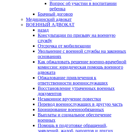
Вопрос об участии в воспитании
ребенка
Брачный договор
Медицинский адвокат
ВОЕННЫЙ АДВОКАТ
назад
Консультации по призыву на военную
службу
Отсрочка от мобилизации
Увольнение с военной службы на законных
основаниях
Как обжаловать решение военно-врачебной
комиссии: юридическая помощь военного
адвоката
Обжалование привлечения к
ответственности военнослужащих
Восстановление утраченных военных
документов
Незаконное вручение повестки
Перевод военнослужащих в другую часть
Бронирование военнообязанных
Выплаты и социальное обеспечение
военных
Помощь в подготовке обращений,
заявлений, жалоб, рапортов и других