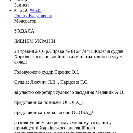
Записи
в 12:56
#4635
Dmitry Kasyanenko
Модератор
УХВАЛА
ІМЕНЕМ УКРАЇНИ
24 травня 2016 р.Справа № 816/4744/15Колегія суддів
Харківського апеляційного адміністративного суду у
складі
Головуючого судді: Сіренко О.І.
Суддів: Любчич Л.В. , Перцової Т.С.
за участю секретаря судового засідання Медяник А.О.
представника позивача ОСОБА_1
представника третьої особи ОСОБА_2
розглянувши у відкритому судовому засіданні у
приміщенні Харківського апеляційного