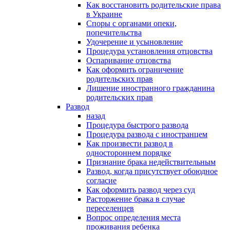
Как восстановить родительские права
в Украине
Споры с органами опеки,
попечительства
Удочерение и усыновление
Процедура установления отцовства
Оспаривание отцовства
Как оформить ограничение
родительских прав
Лишение иностранного гражданина
родительских прав
Развод
назад
Процедура быстрого развода
Процедура развода с иностранцем
Как произвести развод в
одностороннем порядке
Признание брака недействительным
Развод, когда присутствует обоюдное
согласие
Как оформить развод через суд
Расторжение брака в случае
переселенцев
Вопрос определения места
проживания ребенка