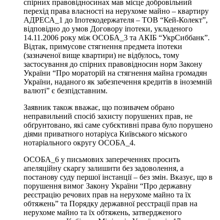
спірних правовідносинах мав місце добровільний
перехід права власності на нерухоме майно – квартиру
АДРЕСА_1 до Іпотекодержателя – ТОВ “Кей-Колект”,
відповідно до умов Договору іпотеки, укладеного
14.11.2006 року між ОСОБА_3 та АКІБ “УкрСиббанк”.
Відтак, примусове стягнення предмета іпотеки
(зазначеної вище квартири) не відбулось, тому
застосування до спірних правовідносин норм Закону
України “Про мораторій на стягнення майна громадян
України, наданого як забезпечення кредитів в іноземній
валюті” є безпідставним.
Заявник також вважає, що позивачем обрано
неправильний спосіб захисту порушених прав, не
обґрунтовано, які саме субєктивні права було порушено
діями приватного нотаріуса Київського міського
нотаріального округу ОСОБА_4.
ОСОБА_6 у письмових запереченнях просить
апеляційну скаргу залишити без задоволення, а
постанову суду першої інстанції – без змін. Вказує, що в
порушення вимог Закону України “Про державну
реєстрацію речових прав на нерухоме майно та їх
обтяжень” та Порядку державної реєстрації прав на
нерухоме майно та їх обтяжень, затвердженого