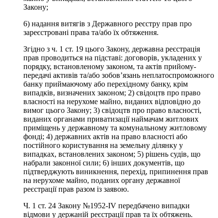
Закону;
6) надання витягів з Державного реєстру прав про
зареєстровані права та/або їх обтяження.
Згідно з ч. 1 ст. 19 цього Закону, державна реєстрація
прав проводиться на підставі: договорів, укладених у
порядку, встановленому законом, та актів прийому-
передачі активів та/або зобов’язань неплатоспроможного
банку приймаючому або перехідному банку, крім
випадків, визначених законом; 2) свідоцтв про право
власності на нерухоме майно, виданих відповідно до
вимог цього Закону; 3) свідоцтв про право власності,
виданих органами приватизації наймачам житлових
приміщень у державному та комунальному житловому
фонді; 4) державних актів на право власності або
постійного користування на земельну ділянку у
випадках, встановлених законом; 5) рішень судів, що
набрали законної сили; 6) інших документів, що
підтверджують виникнення, перехід, припинення прав
на нерухоме майно, поданих органу державної
реєстрації прав разом із заявою.
Ч. 1 ст. 24 Закону №1952-IV передбачено випадки
відмови у держаній реєстрації прав та їх обтяжень.