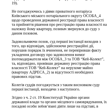
19).
Не погоджуючись з діями приватного нотаріуса
Київського міського нотаріального округу ОСОБА_4
щодо проведення державної реєстрації права власності
та прийняття рішення про реєстрацію права власності на
належну йому квартиру, позивач звернувся до суду з
даним позовом.
Задовольняючи позов, суд першої інстанції виходив з
того, що відповідач, здійснюючи реєстраційні дії,
порушив порядок їх вчинення, не перевіривши факту
укладення договору про задоволення вимог
іпотекодержателя між ОСОБА_3 та ТОВ “Кей-Колект”,
та, відповідно, провівши державну реєстрацію права
власності ТОВ “Кей-Колект” на нерухоме майно
(квартиру АДРЕСА_2) за відсутності необхідних
правових підстав.
Колегія суддів погоджується з таким висновком суду
першої інстанції, виходячи з наступного.
Згідно з ч. 2 ст. 19 Конституції України органи
державної влади та органи місцевого самоврядування, їх
посадові особи зобов’язані діяти лише на підставі, в