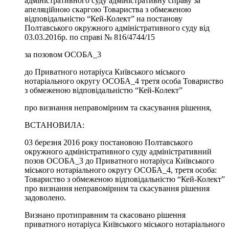
адміністративного суду адміністративну справу за
апеляційною скаргою Товариства з обмеженою
відповідальністю “Кей-Колект” на постанову
Полтавського окружного адміністративного суду від
03.03.2016р. по справі № 816/4744/15
за позовом ОСОБА_3
до Приватного нотаріуса Київського міського
нотаріального округу ОСОБА_4 третя особа Товариство
з обмеженою відповідальністю “Кей-Колект”
про визнання неправомірним та скасування рішення,
ВСТАНОВИЛА:
03 березня 2016 року постановою Полтавського
окружного адміністративного суду адміністративний
позов ОСОБА_3 до Приватного нотаріуса Київського
міського нотаріального округу ОСОБА_4, третя особа:
Товариство з обмеженою відповідальністю “Кей-Колект”
про визнання неправомірним та скасування рішення
задоволено.
Визнано протиправним та скасовано рішення
приватного нотаріуса Київського міського нотаріального