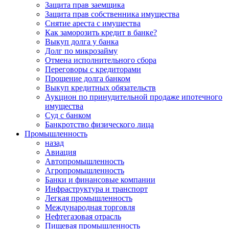
Защита прав заемщика
Защита прав собственника имущества
Снятие ареста с имущества
Как заморозить кредит в банке?
Выкуп долга у банка
Долг по микрозайму
Отмена исполнительного сбора
Переговоры с кредиторами
Прощение долга банком
Выкуп кредитных обязательств
Аукцион по принудительной продаже ипотечного
имущества
Суд с банком
Банкротство физического лица
Промышленность
назад
Авиация
Автопромышленность
Агропромышленность
Банки и финансовые компании
Инфраструктура и транспорт
Легкая промышленность
Международная торговля
Нефтегазовая отрасль
Пищевая промышленность