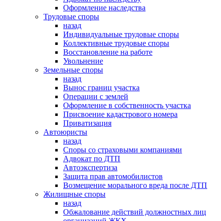
Оформление наследства
Трудовые споры
назад
Индивидуальные трудовые споры
Коллективные трудовые споры
Восстановление на работе
Увольнение
Земельные споры
назад
Вынос границ участка
Операции с землей
Оформление в собственность участка
Присвоение кадастрового номера
Приватизация
Автоюристы
назад
Споры со страховыми компаниями
Адвокат по ДТП
Автоэкспертиза
Защита прав автомобилистов
Возмещение морального вреда после ДТП
Жилищные споры
назад
Обжалование действий должностных лиц
организаций ЖКХ