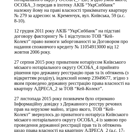
ОСОБА_3 передав в іпотеку АКІБ “УкрСиббанк”
належну йому на праві власності трикімнатну квартиру
№ 279 за адресою: м. Кременчук, вул. Київська, 59 (а.с.
8-10).
12 грудня 2011 року АКІБ “УкрСиббанк” на підставі
договору факторингу № 1 відступило ТОВ “Кей-
Колект” право вимоги заборгованості за Договором про
надання споживчого кредиту № 11054913000 від 12
жовтня 2006 року.
27 серпня 2015 року приватним нотаріусом Київського
міського нотаріального округу ОСОБА_4 прийнято
рішення про державну реєстрацію прав та їх обтяжень (з
відкриттям розділу), індексний номер 23949677, згідно з
яким проведено державну реєстрацію права власності на
квартиру АДРЕСА_2 за ТОВ “Кей-Колект”.
27 листопада 2015 року позивачем було отримано
Інформаційну довідку з Державного реєстру речових
прав на нерухоме майно, згідно якого, ТОВ “Кей-
Колект” звернулось до приватного нотаріуса Київського
міського нотаріального округу ОСОБА_4 із заявою про
проведення державної реєстрації прав та їх обтяжень
щодо права власності на квартиру АДРЕСА_2 (а.с. 17-