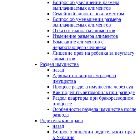
Вопрос об увеличении размера
выплачиваемых алиментов
Семейный адвокат по алиментам
Вопрос об уменьшении размера
выплачиваемых алиментов
Отказ от выплаты алиментов
Изменение размера алиментов
Взыскание алиментов с
неработающего человека
Лишение прав на ребенка за неуплату
алиментов
Раздел имущества
назад
Адвокат по вопросам раздела
имущества
Процесс раздела имущества через суд
Как поделить автомобиль при разводе
Раздел квартиры при бракоразводном
процессе
Особенности раздела имущества после
развода
Родительские права
назад
Вопрос о лишении родительских прав
в Украине