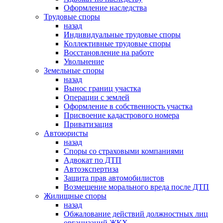
Оформление наследства
Трудовые споры
назад
Индивидуальные трудовые споры
Коллективные трудовые споры
Восстановление на работе
Увольнение
Земельные споры
назад
Вынос границ участка
Операции с землей
Оформление в собственность участка
Присвоение кадастрового номера
Приватизация
Автоюристы
назад
Споры со страховыми компаниями
Адвокат по ДТП
Автоэкспертиза
Защита прав автомобилистов
Возмещение морального вреда после ДТП
Жилищные споры
назад
Обжалование действий должностных лиц
организаций ЖКХ