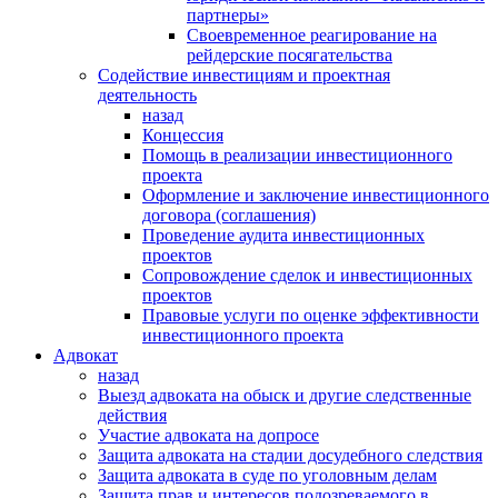
партнеры»
Своевременное реагирование на
рейдерские посягательства
Содействие инвестициям и проектная
деятельность
назад
Концессия
Помощь в реализации инвестиционного
проекта
Оформление и заключение инвестиционного
договора (соглашения)
Проведение аудита инвестиционных
проектов
Сопровождение сделок и инвестиционных
проектов
Правовые услуги по оценке эффективности
инвестиционного проекта
Адвокат
назад
Выезд адвоката на обыск и другие следственные
действия
Участие адвоката на допросе
Защита адвоката на стадии досудебного следствия
Защита адвоката в суде по уголовным делам
Защита прав и интересов подозреваемого в