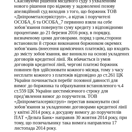
Скасовуючи рішення місцевого суду з ухваленням
нового рішення про відмову у задоволенні позову
апеляційний суд виходив з того, що боржник ТОВ
«Дніпрометалсервісгруп», а відтак і поручителі
ОСОБА_6 та ОСОБА_7 первинно взяли на себе
зобов’язання повернути суму кредиту з відповідними
процентами до 21 березня 2016 року, в порядку,
визначеному цими договорами. поряд з цим,сторони
встановили й строки виконання боржником окремих
зобов’язань (внесення щомісячних платежів), що входять
до змісту зобов’язання, яке виникло на основі укладених
договорів кредитної лінії. Як вбачається із умов
договорів кредитної лінії, чергові платежі боржник
повинен був здійснювати кожного місяця, тому з часу
несплати кожного з платежів відповідно до ст.261 ЦК
України починається перебіг позовної давності для
вимог до боржника та обрахування встановленого ч.4
ст.559 ЦК України шестимісячного строку для
пред’явлення вимог до поручителя. ТОВ
«Дніпрометалсервісгруп» перестав виконувати свої
зобов’язання за укладеними договорами кредитної лінії
у квітні 2014 року, а досудову вимогу до поручителів
ПАТ «Дельта Банк» направив 30 жовтня 2014 року, при
тому, що позичальнику така вимога направлена 17
листопада 2014 року.