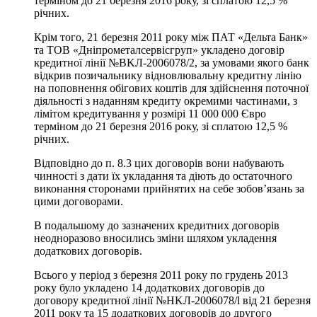
терміном до 21 березня 2016 року, зі сплатою 12,5 %
річних.
Крім того, 21 березня 2011 року між ПАТ «Дельта Банк»
та ТОВ «Дніпрометалсервісгруп» укладено договір
кредитної лінії №BKЛ-2006078/2, за умовами якого банк
відкрив позичальнику відновлювальну кредитну лінію
на поповнення обігових коштів для здійснення поточної
діяльності з наданням кредиту окремими частинами, з
лімітом кредитування у розмірі 11 000 000 Євро
терміном до 21 березня 2016 року, зі сплатою 12,5 %
річних.
Відповідно до п. 8.3 цих договорів вони набувають
чинності з дати їх укладання та діють до остаточного
виконання сторонами прийнятих на себе зобов’язань за
цими договорами.
В подальшому до зазначених кредитних договорів
неодноразово вносились зміни шляхом укладення
додаткових договорів.
Всього у період з березня 2011 року по грудень 2013
року було укладено 14 додаткових договорів до
договору кредитної лінії №HKЛ-2006078/l від 21 березня
2011 року та 15 додаткових договорів до другого