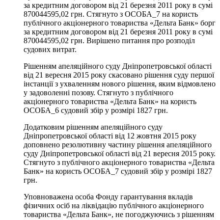
за кредитним договором від 21 березня 2011 року в сумі
870044595,02 грн. Стягнуто з ОСОБА_7 на користь
публічного акціонерного товариства «Дельта Банк» борг
за кредитним договором від 21 березня 2011 року в сумі
870044595,02 грн. Вирішено питання про розподіл
судових витрат.
Рішенням апеляційного суду Дніпропетровської області
від 21 вересня 2015 року скасовано рішення суду першої
інстанції з ухваленням нового рішення, яким відмовлено
у задоволенні позову. Стягнуто з публічного
акціонерного товариства «Дельта Банк» на користь
ОСОБА_6 судовий збір у розмірі 1827 грн.
Додатковим рішенням апеляційного суду
Дніпропетровської області від 12 жовтня 2015 року
доповнено резолютивну частину рішення апеляційного
суду Дніпропетровської області від 21 вересня 2015 року.
Стягнуто з публічного акціонерного товариства «Дельта
Банк» на користь ОСОБА_7 судовий збір у розмірі 1827
грн.
Уповноважена особа Фонду гарантування вкладів
фізичних осіб на ліквідацію публічного акціонерного
товариства «Дельта Банк», не погоджуючись з рішенням