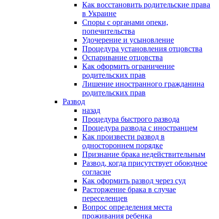
Как восстановить родительские права
в Украине
Споры с органами опеки,
попечительства
Удочерение и усыновление
Процедура установления отцовства
Оспаривание отцовства
Как оформить ограничение
родительских прав
Лишение иностранного гражданина
родительских прав
Развод
назад
Процедура быстрого развода
Процедура развода с иностранцем
Как произвести развод в
одностороннем порядке
Признание брака недействительным
Развод, когда присутствует обоюдное
согласие
Как оформить развод через суд
Расторжение брака в случае
переселенцев
Вопрос определения места
проживания ребенка