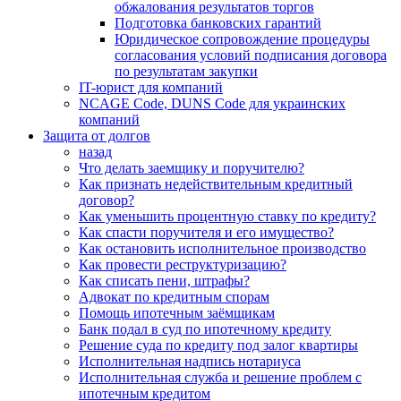
обжалования результатов торгов
Подготовка банковских гарантий
Юридическое сопровождение процедуры
согласования условий подписания договора
по результатам закупки
IT-юрист для компаний
NCAGE Code, DUNS Code для украинских
компаний
Защита от долгов
назад
Что делать заемщику и поручителю?
Как признать недействительным кредитный
договор?
Как уменьшить процентную ставку по кредиту?
Как спасти поручителя и его имущество?
Как остановить исполнительное производство
Как провести реструктуризацию?
Как списать пени, штрафы?
Адвокат по кредитным спорам
Помощь ипотечным заёмщикам
Банк подал в суд по ипотечному кредиту
Решение суда по кредиту под залог квартиры
Исполнительная надпись нотариуса
Исполнительная служба и решение проблем с
ипотечным кредитом