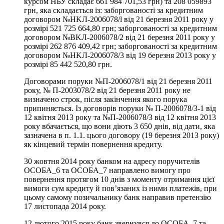
курсом НБУ складає 661 984 701,53 грн) та 208 059893
грн, яка складається із: заборгованості за кредитним
договором №HKЛ-2006078/l від 21 березня 2011 року у
розмірі 521 725 664,80 грн; заборгованості за кредитним
договором №BKЛ-2006078/2 від 21 березня 2011 року у
розмірі 262 876 409,42 грн; заборгованості за кредитним
договором №HKЛ-2006078/3 від 19 березня 2013 року у
розмірі 85 442 520,80 грн.
Договорами поруки №П-2006078/1 від 21 березня 2011
року, № П-2003078/2 від 21 березня 2011 року не
визначено строк, після закінчення якого порука
припиняється. Із договорів поруки № П-2006078/3-1 від
12 квітня 2013 року та №П-2006078/3 від 12 квітня 2013
року вбачається, що вони діють 3 650 днів, від дати, яка
зазначена в п. 1.1. цього договору (19 березня 2013 року)
як кінцевий термін повернення кредиту.
30 жовтня 2014 року банком на адресу поручителів
ОСОБА_6 та ОСОБА_7 направлено вимогу про
повернення протягом 10 днів з моменту отримання цієї
вимоги сум кредиту й пов’язаних із ними платежів, при
цьому самому позичальнику банк направив претензію
17 листопада 2014 року.
12 лютого 2015 року банк звернувся до ОСОБА_7 та