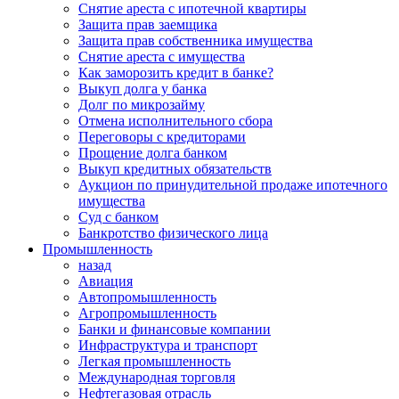
Снятие ареста с ипотечной квартиры
Защита прав заемщика
Защита прав собственника имущества
Снятие ареста с имущества
Как заморозить кредит в банке?
Выкуп долга у банка
Долг по микрозайму
Отмена исполнительного сбора
Переговоры с кредиторами
Прощение долга банком
Выкуп кредитных обязательств
Аукцион по принудительной продаже ипотечного
имущества
Суд с банком
Банкротство физического лица
Промышленность
назад
Авиация
Автопромышленность
Агропромышленность
Банки и финансовые компании
Инфраструктура и транспорт
Легкая промышленность
Международная торговля
Нефтегазовая отрасль