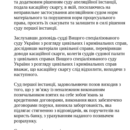
та додатковим рішенням суду апеляційної інстанції,
подала касаційну скаргу, в якій, посилаючись на
неправильне застосування апеляційним судом норм
матеріального та порушення норм процесуального
права, просить їх скасувати та залишити в силі рішення
суду першої інстанції.
Заслухавши доповідь судді Вищого спеціалізованого
суду України з розгляду цивільних і кримінальних справ,
дослідивши матеріали цивільної справи, перевіривши
доводи касаційної скарги, колегія суддів судової палати
у цивільних справах Вищого спеціалізованого суду
України з розгляду цивільних і кримінальних справ
вважає, що касаційну скаргу слід відхилити, виходячи з
наступного.
Суд першої інстанції, задовольняючи позов виходив з
того, що у зв’язку із неналежним виконанням
позичальником взятих на себе зобов’язань за
кредитними договорами, виконання яких забезпечено
договорами поруки, виникла заборгованість, яка
підлягає стягненню з відповідачів, як поручителів на
користь банку, з урахуванням наданого позивачем
розрахунку.