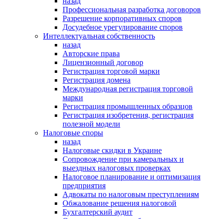
назад
Профессиональная разработка договоров
Разрешение корпоративных споров
Досудебное урегулирование споров
Интеллектуальная собственность
назад
Авторские права
Лицензионный договор
Регистрация торговой марки
Регистрация домена
Международная регистрация торговой
марки
Регистрация промышленных образцов
Регистрация изобретения, регистрация
полезной модели
Налоговые споры
назад
Налоговые скидки в Украине
Сопровождение при камеральных и
выездных налоговых проверках
Налоговое планирование и оптимизация
предприятия
Адвокаты по налоговым преступлениям
Обжалование решения налоговой
Бухгалтерский аудит