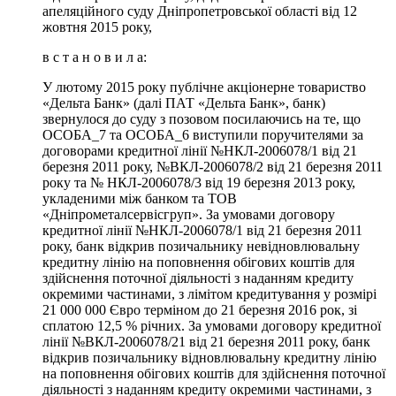
апеляційного суду Дніпропетровської області від 12
жовтня 2015 року,
в с т а н о в и л а:
У лютому 2015 року публічне акціонерне товариство
«Дельта Банк» (далі ПАТ «Дельта Банк», банк)
звернулося до суду з позовом посилаючись на те, що
ОСОБА_7 та ОСОБА_6 виступили поручителями за
договорами кредитної лінії №НКЛ-2006078/1 від 21
березня 2011 року, №ВКЛ-2006078/2 від 21 березня 2011
року та № НКЛ-2006078/3 від 19 березня 2013 року,
укладеними між банком та ТОВ
«Дніпрометалсервісгруп». За умовами договору
кредитної лінії №НКЛ-2006078/1 від 21 березня 2011
року, банк відкрив позичальнику невідновлювальну
кредитну лінію на поповнення обігових коштів для
здійснення поточної діяльності з наданням кредиту
окремими частинами, з лімітом кредитування у розмірі
21 000 000 Євро терміном до 21 березня 2016 рок, зі
сплатою 12,5 % річних. За умовами договору кредитної
лінії №ВКЛ-2006078/21 від 21 березня 2011 року, банк
відкрив позичальнику відновлювальну кредитну лінію
на поповнення обігових коштів для здійснення поточної
діяльності з наданням кредиту окремими частинами, з