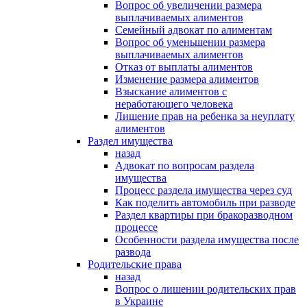
Вопрос об увеличении размера
выплачиваемых алиментов
Семейный адвокат по алиментам
Вопрос об уменьшении размера
выплачиваемых алиментов
Отказ от выплаты алиментов
Изменение размера алиментов
Взыскание алиментов с
неработающего человека
Лишение прав на ребенка за неуплату
алиментов
Раздел имущества
назад
Адвокат по вопросам раздела
имущества
Процесс раздела имущества через суд
Как поделить автомобиль при разводе
Раздел квартиры при бракоразводном
процессе
Особенности раздела имущества после
развода
Родительские права
назад
Вопрос о лишении родительских прав
в Украине