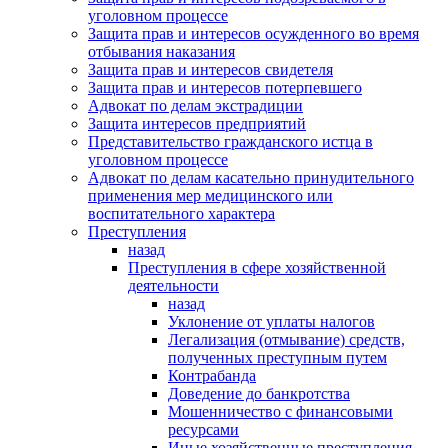
уголовном процессе
Защита прав и интересов осужденного во время
отбывания наказания
Защита прав и интересов свидетеля
Защита прав и интересов потерпевшего
Адвокат по делам экстрадиции
Защита интересов предприятий
Представительство гражданского истца в
уголовном процессе
Адвокат по делам касательно принудительного
применения мер медицинского или
воспитательного характера
Преступления
назад
Преступления в сфере хозяйственной
деятельности
назад
Уклонение от уплаты налогов
Легализация (отмывание) средств,
полученных преступным путем
Контрабанда
Доведение до банкротства
Мошенничество с финансовыми
ресурсами
Иные хозяйственные преступления