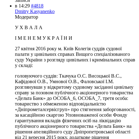
Записи
в 14:29
#4818
Dmitry Kasyanenko
Модератор
У Х В А Л А
І М Е Н Е М У К Р А Ї Н И
27 квітня 2016 року м. Київ Колегія суддів судової
палати у цивільних справах Вищого спеціалізованого
суду України з розгляду цивільних і кримінальних справ
у складі:
головуючого суддів: Ткачука О.С. Висоцької В.С.,
Кафідової О.В., Умнової О.В., Фаловської І.М.
розглянувши у відкритому судовому засіданні цивільну
справу за позовом публічного акціонерного товариства
«Дельта Банк» до ОСОБА_6, ОСОБА_7, третя особа:
товариство з обмеженою відповідальністю
«Дніпрометалсервісгруп» про стягнення заборгованості,
за касаційною скаргою Уповноваженої особи Фонду
гарантування вкладів фізичних осіб на ліквідацію
публічного акціонерного товариства «Дельта Банк» на
рішення апеляційного суду Дніпропетровської області
від 21 вересня 2015 року, додаткове рішення