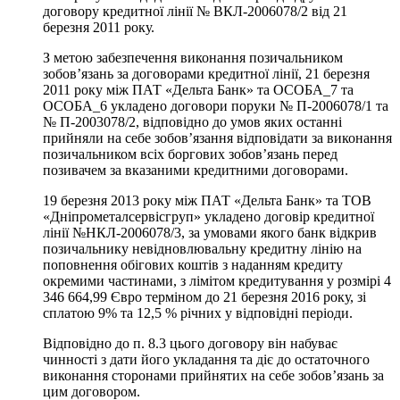
договору кредитної лінії № ВКЛ-2006078/2 від 21
березня 2011 року.
З метою забезпечення виконання позичальником
зобов’язань за договорами кредитної лінії, 21 березня
2011 року між ПАТ «Дельта Банк» та ОСОБА_7 та
ОСОБА_6 укладено договори поруки № П-2006078/1 та
№ П-2003078/2, відповідно до умов яких останні
прийняли на себе зобов’язання відповідати за виконання
позичальником всіх боргових зобов’язань перед
позивачем за вказаними кредитними договорами.
19 березня 2013 року між ПАТ «Дельта Банк» та ТОВ
«Дніпрометалсервісгруп» укладено договір кредитної
лінії №НКЛ-2006078/3, за умовами якого банк відкрив
позичальнику невідновлювальну кредитну лінію на
поповнення обігових коштів з наданням кредиту
окремими частинами, з лімітом кредитування у розмірі 4
346 664,99 Євро терміном до 21 березня 2016 року, зі
сплатою 9% та 12,5 % річних у відповідні періоди.
Відповідно до п. 8.3 цього договору він набуває
чинності з дати його укладання та діє до остаточного
виконання сторонами прийнятих на себе зобов’язань за
цим договором.