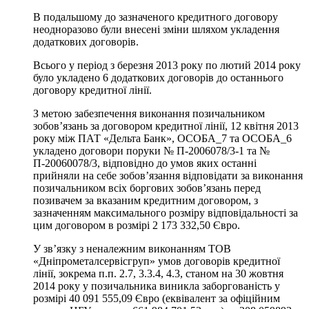
В подальшому до зазначеного кредитного договору
неодноразово були внесені зміни шляхом укладення
додаткових договорів.
Всього у період з березня 2013 року по лютий 2014 року
було укладено 6 додаткових договорів до останнього
договору кредитної лінії.
З метою забезпечення виконання позичальником
зобов’язань за договором кредитної лінії, 12 квітня 2013
року між ПАТ «Дельта Банк», ОСОБА_7 та ОСОБА_6
укладено договори поруки № П-2006078/3-1 та №
П-20060078/3, відповідно до умов яких останні
прийняли на себе зобов’язання відповідати за виконання
позичальником всіх боргових зобов’язань перед
позивачем за вказаним кредитним договором, з
зазначенням максимального розміру відповідальності за
цим договором в розмірі 2 173 332,50 Євро.
У зв’язку з неналежним виконанням ТОВ
«Дніпрометалсервісгруп» умов договорів кредитної
лінії, зокрема п.п. 2.7, 3.3.4, 4.3, станом на 30 жовтня
2014 року у позичальника виникла заборгованість у
розмірі 40 091 555,09 Євро (еквівалент за офіційним