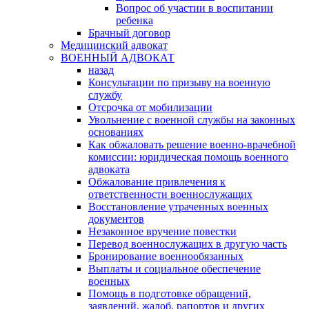
Вопрос об участии в воспитании
ребенка
Брачный договор
Медицинский адвокат
ВОЕННЫЙ АДВОКАТ
назад
Консультации по призыву на военную
службу
Отсрочка от мобилизации
Увольнение с военной службы на законных
основаниях
Как обжаловать решение военно-врачебной
комиссии: юридическая помощь военного
адвоката
Обжалование привлечения к
ответственности военнослужащих
Восстановление утраченных военных
документов
Незаконное вручение повестки
Перевод военнослужащих в другую часть
Бронирование военнообязанных
Выплаты и социальное обеспечение
военных
Помощь в подготовке обращений,
заявлений, жалоб, рапортов и других