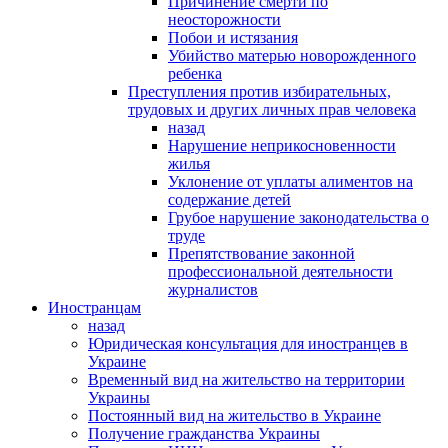
Причинение смерти по
неосторожности
Побои и истязания
Убийство матерью новорожденного
ребенка
Преступления против избирательных,
трудовых и других личных прав человека
назад
Нарушение неприкосновенности
жилья
Уклонение от уплаты алиментов на
содержание детей
Грубое нарушение законодательства о
труде
Препятствование законной
профессиональной деятельности
журналистов
Иностранцам
назад
Юридическая консультация для иностранцев в
Украине
Временный вид на жительство на территории
Украины
Постоянный вид на жительство в Украине
Получение гражданства Украины