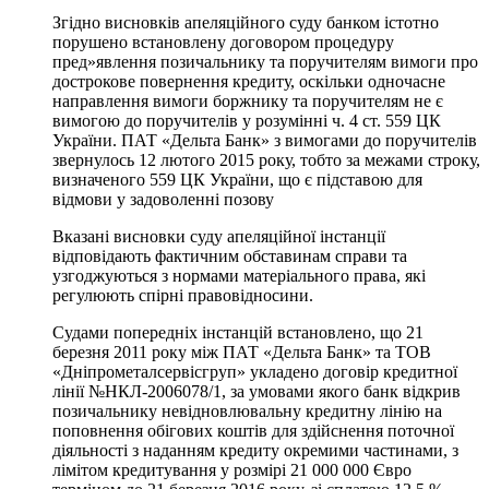
Згідно висновків апеляційного суду банком істотно
порушено встановлену договором процедуру
пред»явлення позичальнику та поручителям вимоги про
дострокове повернення кредиту, оскільки одночасне
направлення вимоги боржнику та поручителям не є
вимогою до поручителів у розумінні ч. 4 ст. 559 ЦК
України. ПАТ «Дельта Банк» з вимогами до поручителів
звернулось 12 лютого 2015 року, тобто за межами строку,
визначеного 559 ЦК України, що є підставою для
відмови у задоволенні позову
Вказані висновки суду апеляційної інстанції
відповідають фактичним обставинам справи та
узгоджуються з нормами матеріального права, які
регулюють спірні правовідносини.
Судами попередніх інстанцій встановлено, що 21
березня 2011 року між ПАТ «Дельта Банк» та ТОВ
«Дніпрометалсервісгруп» укладено договір кредитної
лінії №НКЛ-2006078/1, за умовами якого банк відкрив
позичальнику невідновлювальну кредитну лінію на
поповнення обігових коштів для здійснення поточної
діяльності з наданням кредиту окремими частинами, з
лімітом кредитування у розмірі 21 000 000 Євро