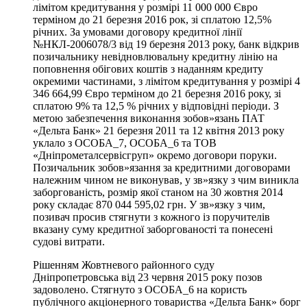
лімітом кредитування у розмірі 11 000 000 Євро
терміном до 21 березня 2016 рок, зі сплатою 12,5%
річних. За умовами договору кредитної лінії
№НКЛ-2006078/3 від 19 березня 2013 року, банк відкрив
позичальнику невідновлювальну кредитну лінію на
поповнення обігових коштів з наданням кредиту
окремими частинами, з лімітом кредитування у розмірі 4
346 664,99 Євро терміном до 21 березня 2016 року, зі
сплатою 9% та 12,5 % річних у відповідні періоди. З
метою забезпечення виконання зобов»язань ПАТ
«Дельта Банк» 21 березня 2011 та 12 квітня 2013 року
уклало з ОСОБА_7, ОСОБА_6 та ТОВ
«Дніпрометалсервісгруп» окремо договори поруки.
Позичальник зобов»язання за кредитними договорами
належним чином не виконував, у зв»язку з чим виникла
заборгованість, розмір якої станом на 30 жовтня 2014
року складає 870 044 595,02 грн. У зв»язку з чим,
позивач просив стягнути з кожного із поручителів
вказану суму кредитної заборгованості та понесені
судові витрати.
Рішенням Жовтневого районного суду
Дніпропетровська від 23 червня 2015 року позов
задоволено. Стягнуто з ОСОБА_6 на користь
публічного акціонерного товариства «Дельта Банк» борг