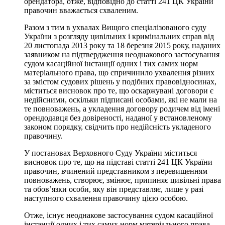
орендатора, отже, відповідно до статті 241 ЦК України
правочин вважається схваленим.
Разом з тим в ухвалах Вищого спеціалізованого суду
України з розгляду цивільних і кримінальних справ від
20 листопада 2013 року та 18 березня 2015 року, наданих
заявником на підтвердження неоднакового застосування
судом касаційної інстанції одних і тих самих норм
матеріального права, що спричинило ухвалення різних
за змістом судових рішень у подібних правовідносинах,
міститься висновок про те, що оскаржувані договори є
недійсними, оскільки підписані особами, які не мали на
те повноважень, а укладення договору родичем від імені
орендодавця без довіреності, наданої у встановленому
законом порядку, свідчить про недійсність укладеного
правочину.
У постановах Верховного Суду України міститься
висновок про те, що на підставі статті 241 ЦК України
правочин, вчинений представником з перевищенням
повноважень, створює, змінює, припиняє цивільні права
та обов’язки особи, яку він представляє, лише у разі
наступного схвалення правочину цією особою.
Отже, існує неоднакове застосування судом касаційної
інстанції одних і тих самих норм матеріального права,