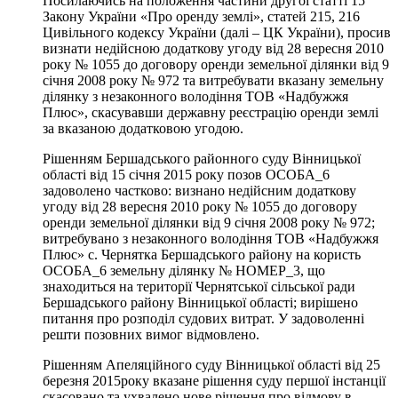
Посилаючись на положення частини другої статті 15
Закону України «Про оренду землі», статей 215, 216
Цивільного кодексу України (далі – ЦК України), просив
визнати недійсною додаткову угоду від 28 вересня 2010
року № 1055 до договору оренди земельної ділянки від 9
січня 2008 року № 972 та витребувати вказану земельну
ділянку з незаконного володіння ТОВ «Надбужжя
Плюс», скасувавши державну реєстрацію оренди землі
за вказаною додатковою угодою.
Рішенням Бершадського районного суду Вінницької
області від 15 січня 2015 року позов ОСОБА_6
задоволено частково: визнано недійсним додаткову
угоду від 28 вересня 2010 року № 1055 до договору
оренди земельної ділянки від 9 січня 2008 року № 972;
витребувано з незаконного володіння ТОВ «Надбужжя
Плюс» с. Чернятка Бершадського району на користь
ОСОБА_6 земельну ділянку № НОМЕР_3, що
знаходиться на території Чернятської сільської ради
Бершадського району Вінницької області; вирішено
питання про розподіл судових витрат. У задоволенні
решти позовних вимог відмовлено.
Рішенням Апеляційного суду Вінницької області від 25
березня 2015року вказане рішення суду першої інстанції
скасовано та ухвалено нове рішення про відмову в