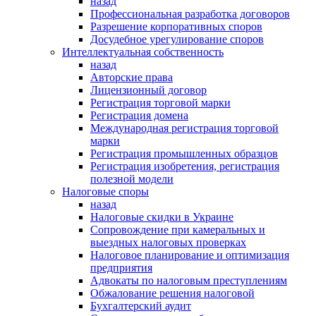
назад
Профессиональная разработка договоров
Разрешение корпоративных споров
Досудебное урегулирование споров
Интеллектуальная собственность
назад
Авторские права
Лицензионный договор
Регистрация торговой марки
Регистрация домена
Международная регистрация торговой
марки
Регистрация промышленных образцов
Регистрация изобретения, регистрация
полезной модели
Налоговые споры
назад
Налоговые скидки в Украине
Сопровождение при камеральных и
выездных налоговых проверках
Налоговое планирование и оптимизация
предприятия
Адвокаты по налоговым преступлениям
Обжалование решения налоговой
Бухгалтерский аудит