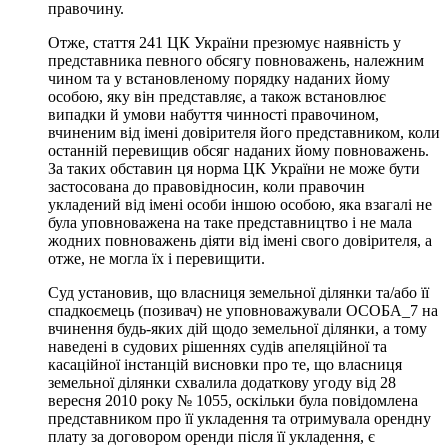
правочину.
Отже, стаття 241 ЦК України презюмує наявність у
представника певного обсягу повноважень, належним
чином та у встановленому порядку наданих йому
особою, яку він представляє, а також встановлює
випадки й умови набуття чинності правочином,
вчиненим від імені довірителя його представником, коли
останній перевищив обсяг наданих йому повноважень.
За таких обставин ця норма ЦК України не може бути
застосована до правовідносин, коли правочин
укладений від імені особи іншою особою, яка взагалі не
була уповноважена на таке представництво і не мала
жодних повноважень діяти від імені свого довірителя, а
отже, не могла їх і перевищити.
Суд установив, що власниця земельної ділянки та/або її
спадкоємець (позивач) не уповноважували ОСОБА_7 на
вчинення будь-яких дій щодо земельної ділянки, а тому
наведені в судових рішеннях судів апеляційної та
касаційної інстанцій висновки про те, що власниця
земельної ділянки схвалила додаткову угоду від 28
вересня 2010 року № 1055, оскільки була повідомлена
представником про її укладення та отримувала орендну
плату за договором оренди після її укладення, є