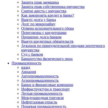
Защита прав заемщика
Защита прав собственника имущества
Снятие ареста с имущества
Как заморозить кредит в банке?
Выкуп долга у банка
Долг по микрозайму
Отмена исполнительного сбора
Переговоры с кредиторами
Прощение долга банком
Выкуп кредитных обязательств
Аукцион по принудительной продаже ипотечного
имущества
Суд с банком
Банкротство физического лица
Промышленность
назад
Авиация
Автопромышленность
Агропромышленность
Банки и финансовые компании
Инфраструктура и транспорт
Легкая промышленность
Международная торговля
Нефтегазовая отрасль
Пищевая промышленность