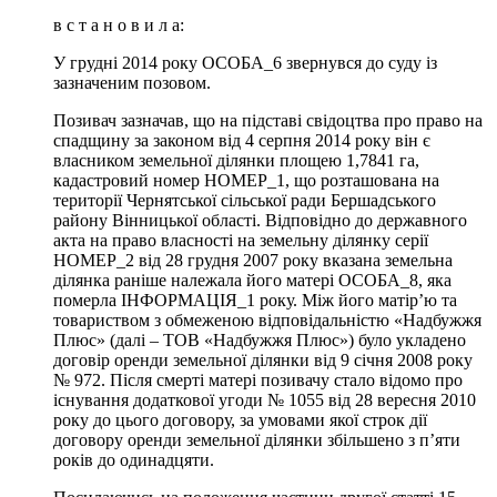
в с т а н о в и л а:
У грудні 2014 року ОСОБА_6 звернувся до суду із
зазначеним позовом.
Позивач зазначав, що на підставі свідоцтва про право на
спадщину за законом від 4 серпня 2014 року він є
власником земельної ділянки площею 1,7841 га,
кадастровий номер НОМЕР_1, що розташована на
території Чернятської сільської ради Бершадського
району Вінницької області. Відповідно до державного
акта на право власності на земельну ділянку серії
НОМЕР_2 від 28 грудня 2007 року вказана земельна
ділянка раніше належала його матері ОСОБА_8, яка
померла ІНФОРМАЦІЯ_1 року. Між його матір’ю та
товариством з обмеженою відповідальністю «Надбужжя
Плюс» (далі – ТОВ «Надбужжя Плюс») було укладено
договір оренди земельної ділянки від 9 січня 2008 року
№ 972. Після смерті матері позивачу стало відомо про
існування додаткової угоди № 1055 від 28 вересня 2010
року до цього договору, за умовами якої строк дії
договору оренди земельної ділянки збільшено з п’яти
років до одинадцяти.