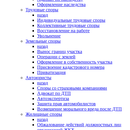
Оформление наследства
Трудовые споры
назад
Индивидуальные трудовые споры
Коллективные трудовые споры
Восстановление на работе
Увольнение
Земельные споры
назад
Вынос границ участка
Операции с землей
Оформление в собственность участка
Присвоение кадастрового номера
Приватизация
Автоюристы
назад
Споры со страховыми компаниями
Адвокат по ДТП
Автоэкспертиза
Защита прав автомобилистов
Возмещение морального вреда после ДТП
Жилищные споры
назад
Обжалование действий должностных лиц
организаций ЖКХ