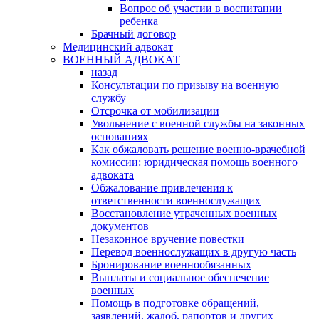
Вопрос об участии в воспитании
ребенка
Брачный договор
Медицинский адвокат
ВОЕННЫЙ АДВОКАТ
назад
Консультации по призыву на военную
службу
Отсрочка от мобилизации
Увольнение с военной службы на законных
основаниях
Как обжаловать решение военно-врачебной
комиссии: юридическая помощь военного
адвоката
Обжалование привлечения к
ответственности военнослужащих
Восстановление утраченных военных
документов
Незаконное вручение повестки
Перевод военнослужащих в другую часть
Бронирование военнообязанных
Выплаты и социальное обеспечение
военных
Помощь в подготовке обращений,
заявлений, жалоб, рапортов и других