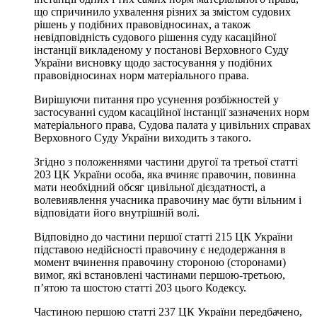
що спричинило ухвалення різних за змістом судових
рішень у подібних правовідносинах, а також
невідповідність судового рішення суду касаційної
інстанції викладеному у постанові Верховного Суду
України висновку щодо застосування у подібних
правовідносинах норм матеріального права.
Вирішуючи питання про усунення розбіжностей у
застосуванні судом касаційної інстанції зазначених норм
матеріального права, Судова палата у цивільних справах
Верховного Суду України виходить з такого.
Згідно з положеннями частини другої та третьої статті
203 ЦК України особа, яка вчиняє правочин, повинна
мати необхідний обсяг цивільної дієздатності, а
волевиявлення учасника правочину має бути вільним і
відповідати його внутрішній волі.
Відповідно до частини першої статті 215 ЦК України
підставою недійсності правочину є недодержання в
момент вчинення правочину стороною (сторонами)
вимог, які встановлені частинами першою-третьою,
п’ятою та шостою статті 203 цього Кодексу.
Частиною першою статті 237 ЦК України передбачено,