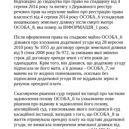
Відповідно до свідоцтва про право на спадщину від 4
серпня 2014 року та витягу з Державного реєстру
речових прав на нерухоме майно про реєстрацію права
власності від 4 серпня 2014 року ОСОБА_6 успадкував
вищевказану земельну ділянку після смерті матері
ОСОБА_8, яка помер ла ІНФОРМАЦІЯ_1 року.
Після оформлення права на спадкове майно ОСОБА_6
дізнався про існування додаткової угоди від 28 вересня
2010 року № 1055 до договору оренди земельної ділянки
від 9 січня 2008 року № 972, за умовами якої змінено
строк дії договору оренди землі з п’яти років до
одинадцяти. Крім того, він дізнався, що додаткову угоду
підписала не його мати, а її донька – ОСОБА_7, не
маючи на те жодних повноважень, оскільки без
підписання додаткової угоди їй не віддавали зерно в
рахунок орендної плати .
Скасовуючи рішення суду першої інстанції про часткове
задоволення позову ОСОБА_6 та ухвалюючи нове
рішення про відмову в задоволенні його позову,
апеляційний суд, з висновками якого погодився й суд
касаційної інстанції, виходив з того, що ОСОБА_8 за
життя отримувала орендну плату на підставі додаткової
угоди, не вимагала повернення земельної ділянки від