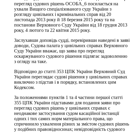
перегляд судових рішень ОСОБА_6 посилається на
ухвали Вищого спеціалізованого суду України з
розгляду цивільних і кримінальних справ від 20
листопада 2013 року й 18 березня 2015 року та на
постанови Верховного Суду України від 18 грудня 2013
року, 4 лютого та 22 квітня 2015 року.
Заслухавши доповідь судді, перевіривши наведені в заяві
доводи, Судова палата у цивільних справах Верховного
Суду України вважає, що заява про перегляд
оскаржуваного судового рішення підлягає задоволенню
з огляду на таке.
Відповідно до статті 353 ЦПК України Верховний Суд
України переглядає судові рішення у цивільних справах
виключно з підстав і в порядку, встановлених цим
Кодексом.
За положеннями пунктів 1 та 4 частини першої статті
355 ЦПК України підставами для подання заяви про
перегляд судових рішень у цивільних справах є
неоднакове застосування судом касаційної інстанції
одних і тих самих норм матеріального права, що
спричинило ухвалення різних за змістом судових рішень
у подібних правовідносинах; невідповідність судового