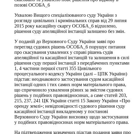
позові ОСОБА_6
Ухвалою Вищого спеціалізованого суду України з
розгляду цивільних і кримінальних справ від 29 липня
2015 року касаційну скаргу ОСОБА_6 відхилено,
рішення суду апеляційної інстанції залишено без змін.
У поданій до Верховного Суду України заяві про
перегляд судових рішень ОСОБА_6 порушує питання
про скасування ухвалених у справі рішень судів
апеляційної та касаційної інстанцій та залишення в силі
рішення суду першої інстанції з передбачених пунктами
1, 4 частини першої статті 355 Цивільного
процесуального кодексу України (далі – ЦПК України)
підстав: неоднакового застосування судом касаційної
інстанції одних і тих самих норм матеріального права,
що спричинило ухвалення різних за змістом судових
рішень у подібних правовідносинах, а саме статей 203,
215, 237, 241 ЦК України статті 15 Закону України «Про
оренду землі»; невідповідності судового рішення суду
касаційної інстанції викладеному у постанові
Верховного Суду України висновку щодо застосування
у подібних правовідносинах норм матеріального права.
На підтвердження зазначених підстав подання заяви про