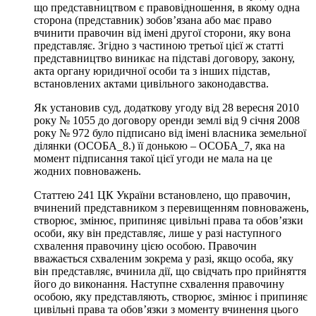
що представництвом є правовідношення, в якому одна
сторона (представник) зобов’язана або має право
вчинити правочин від імені другої сторони, яку вона
представляє. Згідно з частиною третьої цієї ж статті
представництво виникає на підставі договору, закону,
акта органу юридичної особи та з інших підстав,
встановлених актами цивільного законодавства.
Як установив суд, додаткову угоду від 28 вересня 2010
року № 1055 до договору оренди землі від 9 січня 2008
року № 972 було підписано від імені власника земельної
ділянки (ОСОБА_8.) її донькою – ОСОБА_7, яка на
момент підписання такої цієї угоди не мала на це
жодних повноважень.
Статтею 241 ЦК України встановлено, що правочин,
вчинений представником з перевищенням повноважень,
створює, змінює, припиняє цивільні права та обов’язки
особи, яку він представляє, лише у разі наступного
схвалення правочину цією особою. Правочин
вважається схваленим зокрема у разі, якщо особа, яку
він представляє, вчинила дії, що свідчать про прийняття
його до виконання. Наступне схвалення правочину
особою, яку представляють, створює, змінює і припиняє
цивільні права та обов’язки з моменту вчинення цього