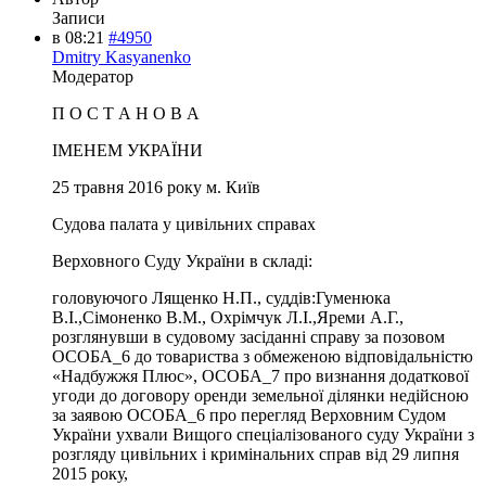
Записи
в 08:21
#4950
Dmitry Kasyanenko
Модератор
П О С Т А Н О В А
ІМЕНЕМ УКРАЇНИ
25 травня 2016 року м. Київ
Судова палата у цивільних справах
Верховного Суду України в складі:
головуючого Лященко Н.П., суддів:Гуменюка
В.І.,Сімоненко В.М., Охрімчук Л.І.,Яреми А.Г.,
розглянувши в судовому засіданні справу за позовом
ОСОБА_6 до товариства з обмеженою відповідальністю
«Надбужжя Плюс», ОСОБА_7 про визнання додаткової
угоди до договору оренди земельної ділянки недійсною
за заявою ОСОБА_6 про перегляд Верховним Судом
України ухвали Вищого спеціалізованого суду України з
розгляду цивільних і кримінальних справ від 29 липня
2015 року,