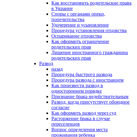
Как восстановить родительские права
в Украине
Споры с органами опеки,
попечительства
Удочерение и усыновление
Процедура установления отцовства
Оспаривание отцовства
Как оформить ограничение
родительских прав
Лишение иностранного гражданина
родительских прав
Развод
назад
Процедура быстрого развода
Процедура развода с иностранцем
Как произвести развод в
одностороннем порядке
Признание брака недействительным
Развод, когда присутствует обоюдное
согласие
Как оформить развод через суд
Расторжение брака в случае
переселенцев
Вопрос определения места
проживания ребенка