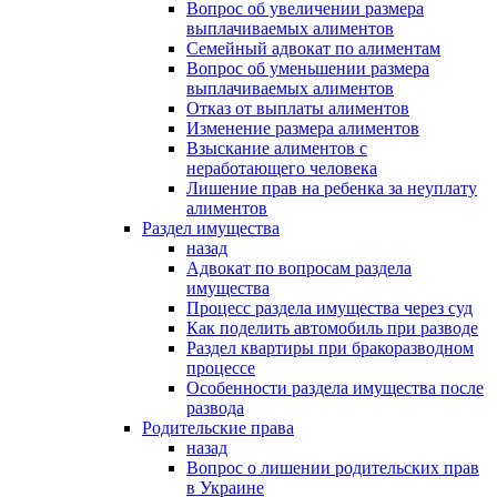
Вопрос об увеличении размера
выплачиваемых алиментов
Семейный адвокат по алиментам
Вопрос об уменьшении размера
выплачиваемых алиментов
Отказ от выплаты алиментов
Изменение размера алиментов
Взыскание алиментов с
неработающего человека
Лишение прав на ребенка за неуплату
алиментов
Раздел имущества
назад
Адвокат по вопросам раздела
имущества
Процесс раздела имущества через суд
Как поделить автомобиль при разводе
Раздел квартиры при бракоразводном
процессе
Особенности раздела имущества после
развода
Родительские права
назад
Вопрос о лишении родительских прав
в Украине