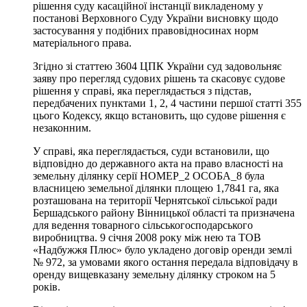
рішення суду касаційної інстанції викладеному у
постанові Верховного Суду України висновку щодо
застосування у подібних правовідносинах норм
матеріального права.
Згідно зі статтею 3604 ЦПК України суд задовольняє
заяву про перегляд судових рішень та скасовує судове
рішення у справі, яка переглядається з підстав,
передбачених пунктами 1, 2, 4 частини першої статті 355
цього Кодексу, якщо встановить, що судове рішення є
незаконним.
У справі, яка переглядається, суди встановили, що
відповідно до державного акта на право власності на
земельну ділянку серії НОМЕР_2 ОСОБА_8 була
власницею земельної ділянки площею 1,7841 га, яка
розташована на території Чернятської сільської ради
Бершадського району Вінницької області та призначена
для ведення товарного сільськогосподарського
виробництва. 9 січня 2008 року між нею та ТОВ
«Надбужжя Плюс» було укладено договір оренди землі
№ 972, за умовами якого остання передала відповідачу в
оренду вищевказану земельну ділянку строком на 5
років.