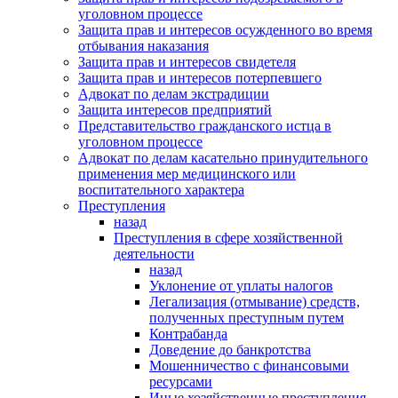
уголовном процессе
Защита прав и интересов осужденного во время
отбывания наказания
Защита прав и интересов свидетеля
Защита прав и интересов потерпевшего
Адвокат по делам экстрадиции
Защита интересов предприятий
Представительство гражданского истца в
уголовном процессе
Адвокат по делам касательно принудительного
применения мер медицинского или
воспитательного характера
Преступления
назад
Преступления в сфере хозяйственной
деятельности
назад
Уклонение от уплаты налогов
Легализация (отмывание) средств,
полученных преступным путем
Контрабанда
Доведение до банкротства
Мошенничество с финансовыми
ресурсами
Иные хозяйственные преступления