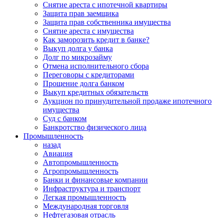
Снятие ареста с ипотечной квартиры
Защита прав заемщика
Защита прав собственника имущества
Снятие ареста с имущества
Как заморозить кредит в банке?
Выкуп долга у банка
Долг по микрозайму
Отмена исполнительного сбора
Переговоры с кредиторами
Прощение долга банком
Выкуп кредитных обязательств
Аукцион по принудительной продаже ипотечного
имущества
Суд с банком
Банкротство физического лица
Промышленность
назад
Авиация
Автопромышленность
Агропромышленность
Банки и финансовые компании
Инфраструктура и транспорт
Легкая промышленность
Международная торговля
Нефтегазовая отрасль