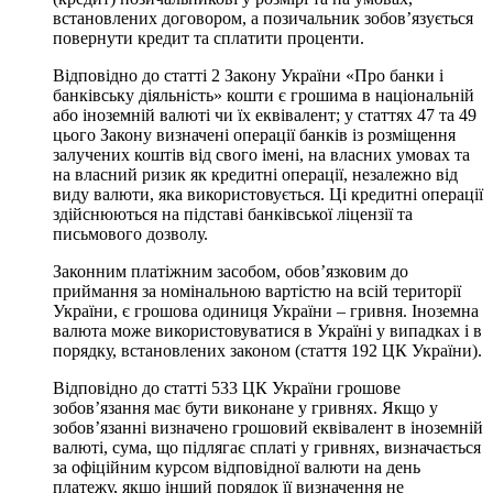
встановлених договором, а позичальник зобов’язується
повернути кредит та сплатити проценти.
Відповідно до статті 2 Закону України «Про банки і
банківську діяльність» кошти є грошима в національній
або іноземній валюті чи їх еквівалент; у статтях 47 та 49
цього Закону визначені операції банків із розміщення
залучених коштів від свого імені, на власних умовах та
на власний ризик як кредитні операції, незалежно від
виду валюти, яка використовується. Ці кредитні операції
здійснюються на підставі банківської ліцензії та
письмового дозволу.
Законним платіжним засобом, обов’язковим до
приймання за номінальною вартістю на всій території
України, є грошова одиниця України – гривня. Іноземна
валюта може використовуватися в Україні у випадках і в
порядку, встановлених законом (стаття 192 ЦК України).
Відповідно до статті 533 ЦК України грошове
зобов’язання має бути виконане у гривнях. Якщо у
зобов’язанні визначено грошовий еквівалент в іноземній
валюті, сума, що підлягає сплаті у гривнях, визначається
за офіційним курсом відповідної валюти на день
платежу, якщо інший порядок її визначення не