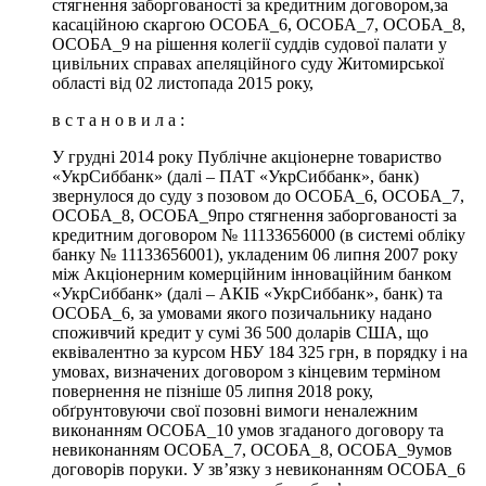
стягнення заборгованості за кредитним договором,за
касаційною скаргою ОСОБА_6, ОСОБА_7, ОСОБА_8,
ОСОБА_9 на рішення колегії суддів судової палати у
цивільних справах апеляційного суду Житомирської
області від 02 листопада 2015 року,
в с т а н о в и л а :
У грудні 2014 року Публічне акціонерне товариство
«УкрСиббанк» (далі ‒ ПАТ «УкрСиббанк», банк)
звернулося до суду з позовом до ОСОБА_6, ОСОБА_7,
ОСОБА_8, ОСОБА_9про стягнення заборгованості за
кредитним договором № 11133656000 (в системі обліку
банку № 11133656001), укладеним 06 липня 2007 року
між Акціонерним комерційним інноваційним банком
«УкрСиббанк» (далі – АКІБ «УкрСиббанк», банк) та
ОСОБА_6, за умовами якого позичальнику надано
споживчий кредит у сумі 36 500 доларів США, що
еквівалентно за курсом НБУ 184 325 грн, в порядку і на
умовах, визначених договором з кінцевим терміном
повернення не пізніше 05 липня 2018 року,
обґрунтовуючи свої позовні вимоги неналежним
виконанням ОСОБА_10 умов згаданого договору та
невиконанням ОСОБА_7, ОСОБА_8, ОСОБА_9умов
договорів поруки. У зв’язку з невиконанням ОСОБА_6