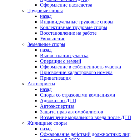
Оформление наследства
Трудовые споры
назад
Индивидуальные трудовые споры
Коллективные трудовые споры
Восстановление на работе
Увольнение
Земельные споры
назад
Вынос границ участка
Операции с землей
Оформление в собственность участка
Присвоение кадастрового номера
Приватизация
Автоюристы
назад
Споры со страховыми компаниями
Адвокат по ДТП
Автоэкспертиза
Защита прав автомобилистов
Возмещение морального вреда после ДТП
Жилищные споры
назад
Обжалование действий должностных лиц
организаций ЖКХ