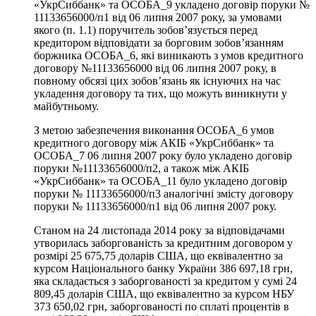
«УкрСиббанк» та ОСОБА_9 укладено договір поруки №
11133656000/п1 від 06 липня 2007 року, за умовами
якого (п. 1.1) поручитель зобов’язується перед
кредитором відповідати за борговим зобов’язанням
боржника ОСОБА_6, які виникають з умов кредитного
договору №11133656000 від 06 липня 2007 року, в
повному обсязі цих зобов’язань як існуючих на час
укладення договору та тих, що можуть виникнути у
майбутньому.
З метою забезпечення виконання ОСОБА_6 умов
кредитного договору між АКІБ «УкрСиббанк» та
ОСОБА_7 06 липня 2007 року було укладено договір
поруки №11133656000/п2, а також між АКІБ
«УкрСиббанк» та ОСОБА_11 було укладено договір
поруки № 11133656000/п3 аналогічні змісту договору
поруки № 11133656000/п1 від 06 липня 2007 року.
Станом на 24 листопада 2014 року за відповідачами
утворилась заборгованість за кредитним договором у
розмірі 25 675,75 доларів США, що еквівалентно за
курсом Національного банку України 386 697,18 грн,
яка складається з заборгованості за кредитом у сумі 24
809,45 доларів США, що еквівалентно за курсом НБУ
373 650,02 грн, заборгованості по сплаті процентів в