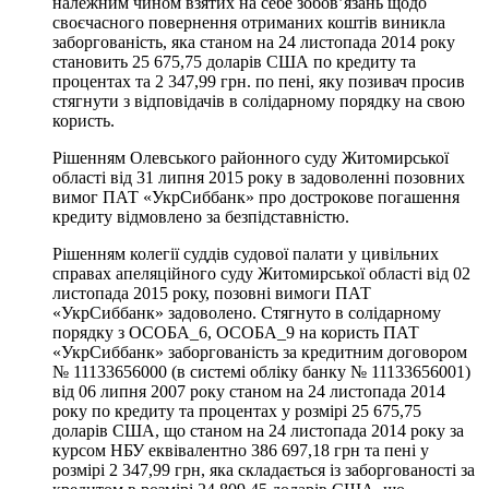
належним чином взятих на себе зобов’язань щодо
своєчасного повернення отриманих коштів виникла
заборгованість, яка станом на 24 листопада 2014 року
становить 25 675,75 доларів США по кредиту та
процентах та 2 347,99 грн. по пені, яку позивач просив
стягнути з відповідачів в солідарному порядку на свою
користь.
Рішенням Олевського районного суду Житомирської
області від 31 липня 2015 року в задоволенні позовних
вимог ПАТ «УкрСиббанк» про дострокове погашення
кредиту відмовлено за безпідставністю.
Рішенням колегії суддів судової палати у цивільних
справах апеляційного суду Житомирської області від 02
листопада 2015 року, позовні вимоги ПАТ
«УкрСиббанк» задоволено. Стягнуто в солідарному
порядку з ОСОБА_6, ОСОБА_9 на користь ПАТ
«УкрСиббанк» заборгованість за кредитним договором
№ 11133656000 (в системі обліку банку № 11133656001)
від 06 липня 2007 року станом на 24 листопада 2014
року по кредиту та процентах у розмірі 25 675,75
доларів США, що станом на 24 листопада 2014 року за
курсом НБУ еквівалентно 386 697,18 грн та пені у
розмірі 2 347,99 грн, яка складається із заборгованості за