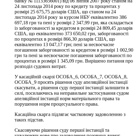
банку № 11133656001) від 06 липня 2007 року станом на
24 листопада 2014 року по кредиту та процентах у
розмірі 25 675,75 доларів США, що станом на 24
листопада 2014 року за курсом НБУ еквівалентно 386
697,18 грн та пені у розмірі 2 347,99 грн, яка складається
із заборгованості за кредитом в розмірі 24 809,45 доларів
США, що еквівалентно 373 650,02 грн, заборгованості
по процентах в розмірі 866,30 доларів США, що
еквівалентно 13 047,17 грн; пені за несвоєчасне
погашення заборгованості за кредитом в розмірі 1 002,90
грн та пені за несвоєчасне погашення заборгованості по
процентах в розмірі 1 345,09 грн. Вирішено питання про
розподіл судових витрат.
У касаційній скарзі ОСОБА_6, ОСОБА_7, ОСОБА_8,
ОСОБА_9 просять рішення суду апеляційної інстанції
скасувати, а рішення суду першої інстанції залишити в
силі, посилаючись на неправильне застосування судом
апеляційної інстанції норм матеріального права та
порушення норм процесуального права.
Касаційна скарга підлягає частковому задоволенню з
таких підстав.
Скасовуючи рішення суду першої інстанції та
ухвалюючи нове про задоволення позовних вимог,