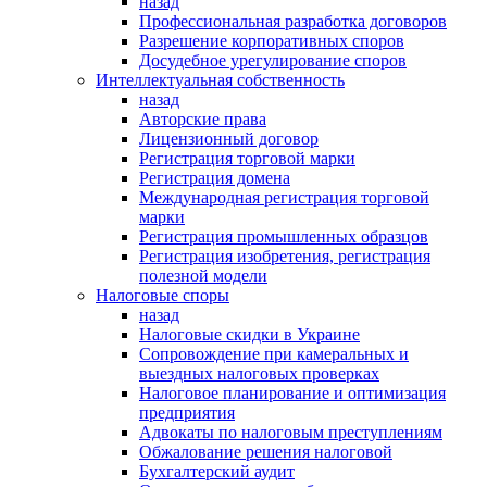
назад
Профессиональная разработка договоров
Разрешение корпоративных споров
Досудебное урегулирование споров
Интеллектуальная собственность
назад
Авторские права
Лицензионный договор
Регистрация торговой марки
Регистрация домена
Международная регистрация торговой
марки
Регистрация промышленных образцов
Регистрация изобретения, регистрация
полезной модели
Налоговые споры
назад
Налоговые скидки в Украине
Сопровождение при камеральных и
выездных налоговых проверках
Налоговое планирование и оптимизация
предприятия
Адвокаты по налоговым преступлениям
Обжалование решения налоговой
Бухгалтерский аудит