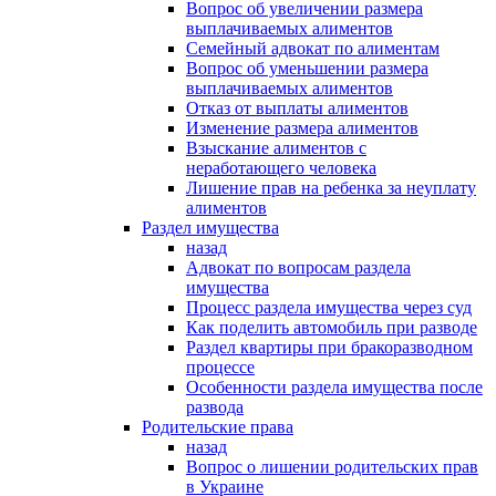
Вопрос об увеличении размера
выплачиваемых алиментов
Семейный адвокат по алиментам
Вопрос об уменьшении размера
выплачиваемых алиментов
Отказ от выплаты алиментов
Изменение размера алиментов
Взыскание алиментов с
неработающего человека
Лишение прав на ребенка за неуплату
алиментов
Раздел имущества
назад
Адвокат по вопросам раздела
имущества
Процесс раздела имущества через суд
Как поделить автомобиль при разводе
Раздел квартиры при бракоразводном
процессе
Особенности раздела имущества после
развода
Родительские права
назад
Вопрос о лишении родительских прав
в Украине