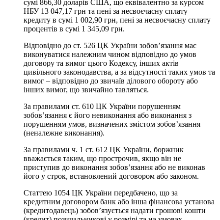
сумі 866,30 доларів США, що еквівалентно за курсом
НБУ 13 047,17 грн та пені за несвоєчасну сплату
кредиту в сумі 1 002,90 грн, пені за несвоєчасну сплату
процентів в сумі 1 345,09 грн.
Відповідно до ст. 526 ЦК України зобов’язання має
виконуватися належним чином відповідно до умов
договору та вимог цього Кодексу, інших актів
цивільного законодавства, а за відсутності таких умов та
вимог – відповідно до звичаїв ділового обороту або
інших вимог, що звичайно тавляться.
За правилами ст. 610 ЦК України порушенням
зобов’язання є його невиконання або виконання з
порушенням умов, визначених змістом зобов’язання
(неналежне виконання).
За правилами ч. 1 ст. 612 ЦК України, боржник
вважається таким, що прострочив, якщо він не
приступив до виконання зобов’язання або не виконав
його у строк, встановлений договором або законом.
Статтею 1054 ЦК України передбачено, що за
кредитним договором банк або інша фінансова установа
(кредитодавець) зобов’язується надати грошові кошти
(кредит) позичальникові у розмірі та на умовах,