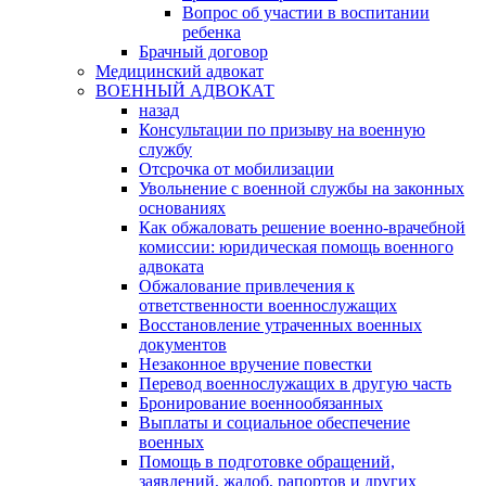
Вопрос об участии в воспитании
ребенка
Брачный договор
Медицинский адвокат
ВОЕННЫЙ АДВОКАТ
назад
Консультации по призыву на военную
службу
Отсрочка от мобилизации
Увольнение с военной службы на законных
основаниях
Как обжаловать решение военно-врачебной
комиссии: юридическая помощь военного
адвоката
Обжалование привлечения к
ответственности военнослужащих
Восстановление утраченных военных
документов
Незаконное вручение повестки
Перевод военнослужащих в другую часть
Бронирование военнообязанных
Выплаты и социальное обеспечение
военных
Помощь в подготовке обращений,
заявлений, жалоб, рапортов и других