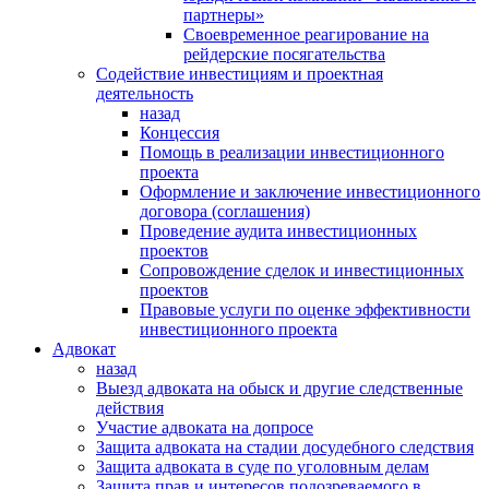
партнеры»
Своевременное реагирование на
рейдерские посягательства
Содействие инвестициям и проектная
деятельность
назад
Концессия
Помощь в реализации инвестиционного
проекта
Оформление и заключение инвестиционного
договора (соглашения)
Проведение аудита инвестиционных
проектов
Сопровождение сделок и инвестиционных
проектов
Правовые услуги по оценке эффективности
инвестиционного проекта
Адвокат
назад
Выезд адвоката на обыск и другие следственные
действия
Участие адвоката на допросе
Защита адвоката на стадии досудебного следствия
Защита адвоката в суде по уголовным делам
Защита прав и интересов подозреваемого в