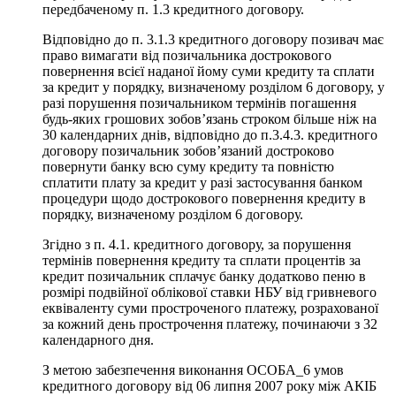
передбаченому п. 1.3 кредитного договору.
Відповідно до п. 3.1.3 кредитного договору позивач має
право вимагати від позичальника дострокового
повернення всієї наданої йому суми кредиту та сплати
за кредит у порядку, визначеному розділом 6 договору, у
разі порушення позичальником термінів погашення
будь-яких грошових зобов’язань строком більше ніж на
30 календарних днів, відповідно до п.3.4.3. кредитного
договору позичальник зобов’язаний достроково
повернути банку всю суму кредиту та повністю
сплатити плату за кредит у разі застосування банком
процедури щодо дострокового повернення кредиту в
порядку, визначеному розділом 6 договору.
Згідно з п. 4.1. кредитного договору, за порушення
термінів повернення кредиту та сплати процентів за
кредит позичальник сплачує банку додатково пеню в
розмірі подвійної облікової ставки НБУ від гривневого
еквіваленту суми простроченого платежу, розрахованої
за кожний день прострочення платежу, починаючи з 32
календарного дня.
З метою забезпечення виконання ОСОБА_6 умов
кредитного договору від 06 липня 2007 року між АКІБ