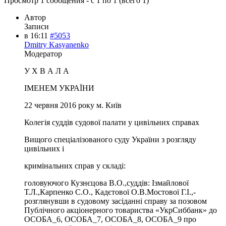
Просмотр 1 сообщения - с 1 по 1 (всего 1)
Автор
Записи
в 16:11
#5053
Dmitry Kasyanenko
Модератор
У Х В А Л А
ІМЕНЕМ УКРАЇНИ
22 червня 2016 року м. Київ
Колегія суддів судової палати у цивільних справах
Вищого спеціалізованого суду України з розгляду
цивільних і
кримінальних справ у складі:
головуючого Кузнєцова В.О.,суддів: Ізмайлової
Т.Л.,Карпенко С.О., Кадєтової О.В.Мостової Г.І.,-
розглянувши в судовому засіданні справу за позовом
Публічного акціонерного товариства «УкрСиббанк» до
ОСОБА_6, ОСОБА_7, ОСОБА_8, ОСОБА_9 про