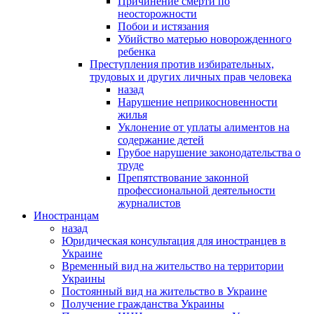
Причинение смерти по
неосторожности
Побои и истязания
Убийство матерью новорожденного
ребенка
Преступления против избирательных,
трудовых и других личных прав человека
назад
Нарушение неприкосновенности
жилья
Уклонение от уплаты алиментов на
содержание детей
Грубое нарушение законодательства о
труде
Препятствование законной
профессиональной деятельности
журналистов
Иностранцам
назад
Юридическая консультация для иностранцев в
Украине
Временный вид на жительство на территории
Украины
Постоянный вид на жительство в Украине
Получение гражданства Украины