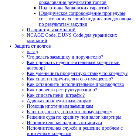
обжалования результатов торгов
Подготовка банковских гарантий
Юридическое сопровождение процедуры
согласования условий подписания договора
по результатам закупки
IT-юрист для компаний
NCAGE Code, DUNS Code для украинских
компаний
Защита от долгов
назад
Что делать заемщику и поручителю?
Как признать недействительным кредитный
договор?
Как уменьшить процентную ставку по кредиту?
Как спасти поручителя и его имущество?
Как остановить исполнительное производство
Как провести реструктуризацию?
Как списать пени, штрафы?
Адвокат по кредитным спорам
Помощь ипотечным заёмщикам
Банк подал в суд по ипотечному кредиту
Решение суда по кредиту под залог квартиры
Исполнительная надпись нотариуса
Исполнительная служба и решение проблем с
ипотечным кредитом