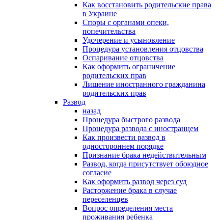
Как восстановить родительские права
в Украине
Споры с органами опеки,
попечительства
Удочерение и усыновление
Процедура установления отцовства
Оспаривание отцовства
Как оформить ограничение
родительских прав
Лишение иностранного гражданина
родительских прав
Развод
назад
Процедура быстрого развода
Процедура развода с иностранцем
Как произвести развод в
одностороннем порядке
Признание брака недействительным
Развод, когда присутствует обоюдное
согласие
Как оформить развод через суд
Расторжение брака в случае
переселенцев
Вопрос определения места
проживания ребенка