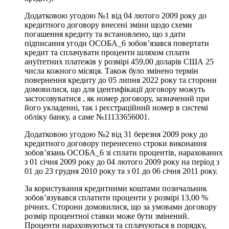
Додатковою угодою №1 від 04 лютого 2009 року до
кредитного договору внесені зміни щодо схеми
погашення кредиту та встановлено, що з дати
підписання угоди ОСОБА_6 зобов’язався повертати
кредит та сплачувати проценти шляхом сплати
ануїтетних платежів у розмірі 459,00 доларів США 25
числа кожного місяця. Також було змінено термін
повернення кредиту до 05 липня 2022 року та сторони
домовилися, що для ідентифікації договору можуть
застосовуватися , як номер договору, зазначений при
його укладенні, так і реєстраційний номер в системі
обліку банку, а саме №11133656001.
Додатковою угодою №2 від 31 березня 2009 року до
кредитного договору перенесено строки виконання
зобов’язань ОСОБА_6 зі сплати процентів, нарахованих
з 01 січня 2009 року до 04 лютого 2009 року на період з
01 до 23 грудня 2010 року та з 01 до 06 січня 2011 року.
За користування кредитними коштами позичальник
зобов’язувався сплатити проценти у розмірі 13,00 %
річних. Сторони домовилися, що за умовами договору
розмір процентної ставки може бути змінений.
Проценти нараховуються та сплачуються в порядку,