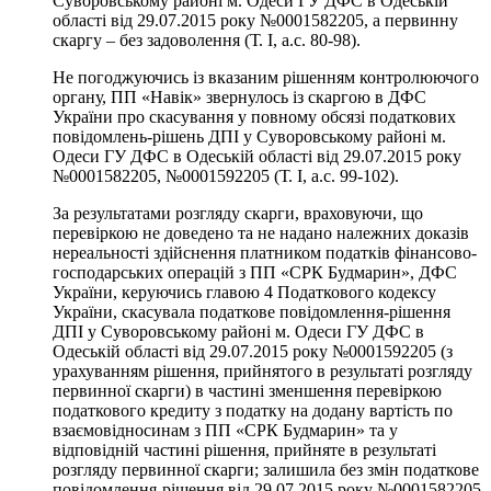
Суворовському районі м. Одеси ГУ ДФС в Одеській
області від 29.07.2015 року №0001582205, а первинну
скаргу – без задоволення (Т. І, а.с. 80-98).
Не погоджуючись із вказаним рішенням контролюючого
органу, ПП «Навік» звернулось із скаргою в ДФС
України про скасування у повному обсязі податкових
повідомлень-рішень ДПІ у Суворовському районі м.
Одеси ГУ ДФС в Одеській області від 29.07.2015 року
№0001582205, №0001592205 (Т. І, а.с. 99-102).
За результатами розгляду скарги, враховуючи, що
перевіркою не доведено та не надано належних доказів
нереальності здійснення платником податків фінансово-
господарських операцій з ПП «СРК Будмарин», ДФС
України, керуючись главою 4 Податкового кодексу
України, скасувала податкове повідомлення-рішення
ДПІ у Суворовському районі м. Одеси ГУ ДФС в
Одеській області від 29.07.2015 року №0001592205 (з
урахуванням рішення, прийнятого в результаті розгляду
первинної скарги) в частині зменшення перевіркою
податкового кредиту з податку на додану вартість по
взаємовідносинам з ПП «СРК Будмарин» та у
відповідній частині рішення, прийняте в результаті
розгляду первинної скарги; залишила без змін податкове
повідомлення-рішення від 29.07.2015 року №0001582205