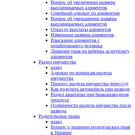
Вопрос об увеличении размера
выплачиваемых алиментов
Семейный адвокат по алиментам
Вопрос об уменьшении размера
выплачиваемых алиментов
Отказ от выплаты алиментов
Изменение размера алиментов
Взыскание алиментов с
неработающего человека
Лишение прав на ребенка за неуплату
алиментов
Раздел имущества
назад
Адвокат по вопросам раздела
имущества
Процесс раздела имущества через суд
Как поделить автомобиль при разводе
Раздел квартиры при бракоразводном
процессе
Особенности раздела имущества после
развода
Родительские права
назад
Вопрос о лишении родительских прав
в Украине