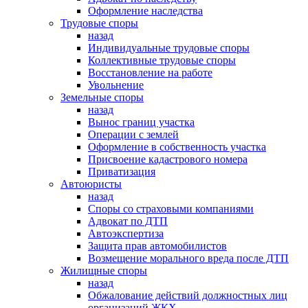
Оформление наследства
Трудовые споры
назад
Индивидуальные трудовые споры
Коллективные трудовые споры
Восстановление на работе
Увольнение
Земельные споры
назад
Вынос границ участка
Операции с землей
Оформление в собственность участка
Присвоение кадастрового номера
Приватизация
Автоюристы
назад
Споры со страховыми компаниями
Адвокат по ДТП
Автоэкспертиза
Защита прав автомобилистов
Возмещение морального вреда после ДТП
Жилищные споры
назад
Обжалование действий должностных лиц
организаций ЖКХ