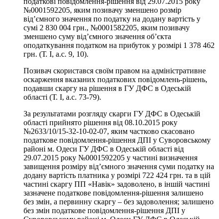
податкові повідомлення-рішення від 29.07.2015 року
№0001592205, яким позивачу зменшено розмір
від’ємного значення по податку на додану вартість у
сумі 2 830 004 грн., №0001582205, яким позивачу
зменшено суму від’ємного значення об’єкта
оподаткування податком на прибуток у розмірі 1 378 462
грн. (Т. І, а.с. 9, 10).
Позивач скористався своїм правом на адміністративне
оскарження вказаних податкових повідомлень-рішень,
подавши скаргу на рішення в ГУ ДФС в Одеській
області (Т. І, а.с. 73-79).
За результатами розгляду скарги ГУ ДФС в Одеській
області прийнято рішення від 08.10.2015 року
№2633/10/15-32-10-02-07, яким частково скасовано
податкове повідомлення-рішення ДПІ у Суворовському
районі м. Одеси ГУ ДФС в Одеській області від
29.07.2015 року №0001592205 у частині визначення
завищення розміру від’ємного значення суми податку на
додану вартість платника у розмірі 722 424 грн. та в цій
частині скаргу ПП «Навік» задоволено, в іншій частині
зазначене податкове повідомлення-рішення залишено
без змін, а первинну скаргу – без задоволення; залишено
без змін податкове повідомлення-рішення ДПІ у