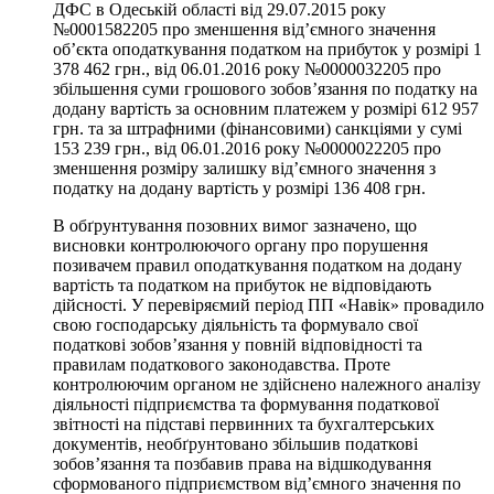
ДФС в Одеській області від 29.07.2015 року
№0001582205 про зменшення від’ємного значення
об’єкта оподаткування податком на прибуток у розмірі 1
378 462 грн., від 06.01.2016 року №0000032205 про
збільшення суми грошового зобов’язання по податку на
додану вартість за основним платежем у розмірі 612 957
грн. та за штрафними (фінансовими) санкціями у сумі
153 239 грн., від 06.01.2016 року №0000022205 про
зменшення розміру залишку від’ємного значення з
податку на додану вартість у розмірі 136 408 грн.
В обґрунтування позовних вимог зазначено, що
висновки контролюючого органу про порушення
позивачем правил оподаткування податком на додану
вартість та податком на прибуток не відповідають
дійсності. У перевіряємий період ПП «Навік» провадило
свою господарську діяльність та формувало свої
податкові зобов’язання у повній відповідності та
правилам податкового законодавства. Проте
контролюючим органом не здійснено належного аналізу
діяльності підприємства та формування податкової
звітності на підставі первинних та бухгалтерських
документів, необґрунтовано збільшив податкові
зобов’язання та позбавив права на відшкодування
сформованого підприємством від’ємного значення по