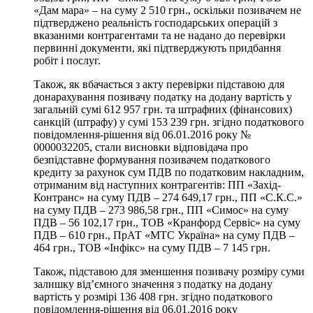
«Дам мара» – на суму 2 510 грн., оскільки позивачем не
підтверджено реальність господарських операцій з
вказаними контрагентами та не надано до перевірки
первинні документи, які підтверджують придбання
робіт і послуг.
Також, як вбачається з акту перевірки підставою для
донарахування позивачу податку на додану вартість у
загальній сумі 612 957 грн. та штрафних (фінансових)
санкцій (штрафу) у сумі 153 239 грн. згідно податкового
повідомлення-рішення від 06.01.2016 року №
0000032205, стали висновки відповідача про
безпідставне формування позивачем податкового
кредиту за рахунок сум ПДВ по податковим накладним,
отриманим від наступних контрагентів: ПП «Захід-
Контранс» на суму ПДВ – 274 649,17 грн., ПП «С.К.С.»
на суму ПДВ – 273 986,58 грн., ПП «Симос» на суму
ПДВ – 56 102,17 грн., ТОВ «Кранфорд Сервіс» на суму
ПДВ – 610 грн., ПрАТ «МТС Україна» на суму ПДВ –
464 грн., ТОВ «Інфікс» на суму ПДВ – 7 145 грн.
Також, підставою для зменшення позивачу розміру суми
залишку від’ємного значення з податку на додану
вартість у розмірі 136 408 грн. згідно податкового
повідомлення-рішення від 06.01.2016 року