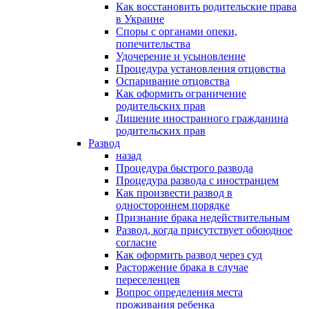
Как восстановить родительские права
в Украине
Споры с органами опеки,
попечительства
Удочерение и усыновление
Процедура установления отцовства
Оспаривание отцовства
Как оформить ограничение
родительских прав
Лишение иностранного гражданина
родительских прав
Развод
назад
Процедура быстрого развода
Процедура развода с иностранцем
Как произвести развод в
одностороннем порядке
Признание брака недействительным
Развод, когда присутствует обоюдное
согласие
Как оформить развод через суд
Расторжение брака в случае
переселенцев
Вопрос определения места
проживания ребенка