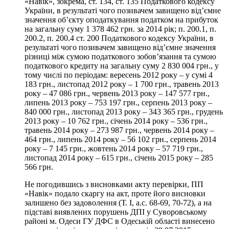
«Навік», зокрема, ст. 134, ст. 135 Податкового кодексу
України, в результаті чого позивачем завищено від’ємне
значення об’єкту оподаткування податком на прибуток
на загальну суму 1 378 462 грн. за 2014 рік; п. 200.1, п.
200.2, п. 200.4 ст. 200 Податкового кодексу України, в
результаті чого позивачем завищено від’ємне значення
різниці між сумою податкового зобов’язання та сумою
податкового кредиту на загальну суму 2 830 004 грн., у
тому числі по періодам: вересень 2012 року – у сумі 4
183 грн., листопад 2012 року – 1 700 грн., травень 2013
року – 47 086 грн., червень 2013 року – 147 577 грн.,
липень 2013 року – 753 197 грн., серпень 2013 року –
840 000 грн., листопад 2013 року – 343 365 грн., грудень
2013 року – 10 762 грн., січень 2014 року – 536 грн.,
травень 2014 року – 273 987 грн., червень 2014 року –
464 грн., липень 2014 року – 56 102 грн., серпень 2014
року – 7 145 грн., жовтень 2014 року – 57 719 грн.,
листопад 2014 року – 615 грн., січень 2015 року – 285
566 грн.
Не погодившись з висновками акту перевірки, ПП
«Навік» подало скаргу на акт, проте його висновки
залишено без задоволення (Т. І, а.с. 68-69, 70-72), а на
підставі виявлених порушень ДПІ у Суворовському
районі м. Одеси ГУ ДФС в Одеській області винесено