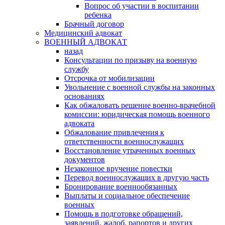
Вопрос об участии в воспитании
ребенка
Брачный договор
Медицинский адвокат
ВОЕННЫЙ АДВОКАТ
назад
Консультации по призыву на военную
службу
Отсрочка от мобилизации
Увольнение с военной службы на законных
основаниях
Как обжаловать решение военно-врачебной
комиссии: юридическая помощь военного
адвоката
Обжалование привлечения к
ответственности военнослужащих
Восстановление утраченных военных
документов
Незаконное вручение повестки
Перевод военнослужащих в другую часть
Бронирование военнообязанных
Выплаты и социальное обеспечение
военных
Помощь в подготовке обращений,
заявлений, жалоб, рапортов и других