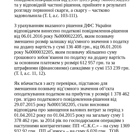
та у відповідній частині рішення, прийняте в результаті
розгляду первинної скарги, а скаргу – частково
задовольнила (Т. І, а.с. 103-111).
З урахуванням вказаного рішення ДФС України
відповідачем винесено податкові повідомлення-рішення
від 06.01.2016 року №0000022205, яким позивачу
зменшено розмір залишку від’ємного значення з податку
на додану вартість у сумі 136 408 грн., від 06.01.2016
року №0000032205, яким позивачу збільшено суму
грошового зобов’язання по податку на додану вартість
за основним платежем у розмірі 612 957 грн. та за
штрафними (фінансовими) санкціями у сумі 153 239 грн.
(Т. І, а.с. 11, 12).
Як вбачається з акту перевірки, підставою для
зменшення позивачу від’ємного значення об’єкта
оподаткування податком на прибуток у розмірі 1 378 462
грн. згідно податкового повідомлення-рішення від
29.07.2015 року №0001582205, стали висновки
відповідача про завищення валових витрат за період з
01.04.2012 року по 01.04.2015 року на загальну суму 1
378 462 грн. за 2014 рік по господарським операціям з
наступними контрагентами: ПП «С.К.С.» – на суму 1369
932,92 грн., ПП «Симос» – на суму 6 020 грн., ТОВ