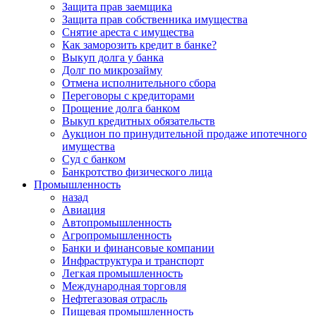
Защита прав заемщика
Защита прав собственника имущества
Снятие ареста с имущества
Как заморозить кредит в банке?
Выкуп долга у банка
Долг по микрозайму
Отмена исполнительного сбора
Переговоры с кредиторами
Прощение долга банком
Выкуп кредитных обязательств
Аукцион по принудительной продаже ипотечного
имущества
Суд с банком
Банкротство физического лица
Промышленность
назад
Авиация
Автопромышленность
Агропромышленность
Банки и финансовые компании
Инфраструктура и транспорт
Легкая промышленность
Международная торговля
Нефтегазовая отрасль
Пищевая промышленность