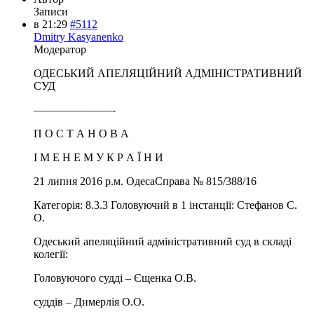
Записи
в 21:29
#5112
Dmitry Kasyanenko
Модератор
ОДЕСЬКИЙ АПЕЛЯЦІЙНИЙ АДМІНІСТРАТИВНИЙ
СУД
———————-
П О С Т А Н О В А
І М Е Н Е М У К Р А Ї Н И
21 липня 2016 р.м. ОдесаСправа № 815/388/16
Категорія: 8.3.3 Головуючий в 1 інстанції: Стефанов С.
О.
Одеський апеляційний адміністративний суд в складі
колегії:
Головуючого судді – Єщенка О.В.
суддів – Димерлія О.О.