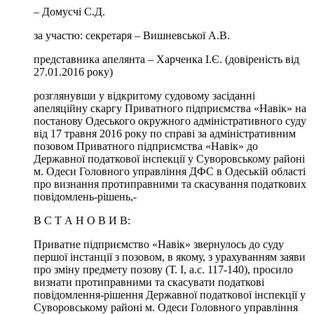
– Домусчі С.Д.
за участю: секретаря – Вишневської А.В.
представника апелянта – Харченка І.Є. (довіреність від
27.01.2016 року)
розглянувши у відкритому судовому засіданні
апеляційну скаргу Приватного підприємства «Навік» на
постанову Одеського окружного адміністративного суду
від 17 травня 2016 року по справі за адміністративним
позовом Приватного підприємства «Навік» до
Державної податкової інспекції у Суворовському районі
м. Одеси Головного управління ДФС в Одеській області
про визнання протиправними та скасування податкових
повідомлень-рішень,-
В С Т А Н О В И В:
Приватне підприємство «Навік» звернулось до суду
першої інстанції з позовом, в якому, з урахуванням заяви
про зміну предмету позову (Т. І, а.с. 117-140), просило
визнати протиправними та скасувати податкові
повідомлення-рішення Державної податкової інспекції у
Суворовському районі м. Одеси Головного управління