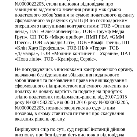
№0000022205, стали висновки відповідача про
завищення від’ємного значення різниці між сумою
податкового зобов’язання та сумою податкового кредиту
сформованого за рахунок сум ПДВ по господарським
операціям з наступними контрагентами: ТОВ «Оптика
ленд», ПАТ «Одесаобленерго», ТОВ «Тріумф Медіа
Груп», СП ТОВ «Мікро прибор», ПМП РВА «GMM
Пресс», ТОВ «Аркадія-Сіті», ТОВ «Комфі Трейд», ПП
«Клін Хауз Профешнл», ТОВ НБФ «Терра», ТОВ
«Даммара», ТОВ «Модний континент – Україна», ПАТ
«Нова лінія», ТОВ «Кранфорд Сервіс».
Не погоджуючись з висновками контролюючого органу,
вважаючи безпідставним збільшення податкового
зобов’язання та позбавлення права на відшкодування
сформованого підприємством від’ємного значення по
податку на додану вартість та податку на прибуток
згідно податкових повідомлень-рішень від 29.07.2015
року №0001582205, від 06.01.2016 року №0000032205,
№0000022205, позивач звернувся до суду із цим
позовом, в якому ставиться питання про скасування
вказаних рішень органу.
Вирішуючи спір по суті, суд першої інстанції дійшов
висновку про безпідставність висновків відповідача