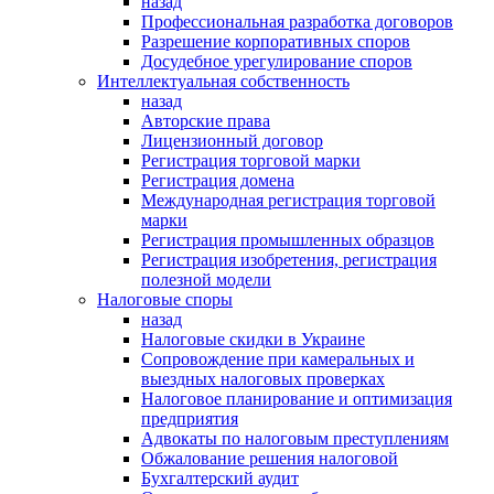
назад
Профессиональная разработка договоров
Разрешение корпоративных споров
Досудебное урегулирование споров
Интеллектуальная собственность
назад
Авторские права
Лицензионный договор
Регистрация торговой марки
Регистрация домена
Международная регистрация торговой
марки
Регистрация промышленных образцов
Регистрация изобретения, регистрация
полезной модели
Налоговые споры
назад
Налоговые скидки в Украине
Сопровождение при камеральных и
выездных налоговых проверках
Налоговое планирование и оптимизация
предприятия
Адвокаты по налоговым преступлениям
Обжалование решения налоговой
Бухгалтерский аудит