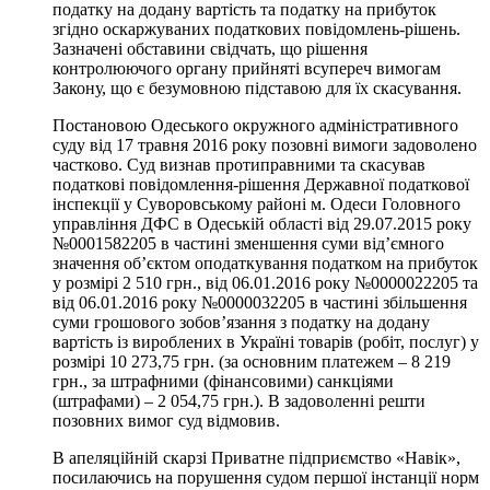
податку на додану вартість та податку на прибуток
згідно оскаржуваних податкових повідомлень-рішень.
Зазначені обставини свідчать, що рішення
контролюючого органу прийняті всупереч вимогам
Закону, що є безумовною підставою для їх скасування.
Постановою Одеського окружного адміністративного
суду від 17 травня 2016 року позовні вимоги задоволено
частково. Суд визнав протиправними та скасував
податкові повідомлення-рішення Державної податкової
інспекції у Суворовському районі м. Одеси Головного
управління ДФС в Одеській області від 29.07.2015 року
№0001582205 в частині зменшення суми від’ємного
значення об’єктом оподаткування податком на прибуток
у розмірі 2 510 грн., від 06.01.2016 року №0000022205 та
від 06.01.2016 року №0000032205 в частині збільшення
суми грошового зобов’язання з податку на додану
вартість із вироблених в Україні товарів (робіт, послуг) у
розмірі 10 273,75 грн. (за основним платежем – 8 219
грн., за штрафними (фінансовими) санкціями
(штрафами) – 2 054,75 грн.). В задоволенні решти
позовних вимог суд відмовив.
В апеляційній скарзі Приватне підприємство «Навік»,
посилаючись на порушення судом першої інстанції норм