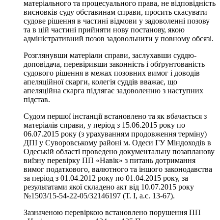
матеріального та процесуального права, не відповідність
висновків суду обставинам справи, просить скасувати
судове рішення в частині відмови у задоволенні позову
та в цій частині прийняти нову постанову, якою
адміністративний позов задовольнити у повному обсязі.
Розглянувши матеріали справи, заслухавши суддю-
доповідача, перевіривши законність і обґрунтованість
судового рішення в межах позовних вимог і доводів
апеляційної скарги, колегія суддів вважає, що
апеляційна скарга підлягає задоволенню з наступних
підстав.
Судом першої інстанції встановлено та як вбачається з
матеріалів справи, у період з 15.06.2015 року по
06.07.2015 року (з урахуванням продовження терміну)
ДПІ у Суворовському районі м. Одеси ГУ Міндоходів в
Одеській області проведено документальну позапланову
виїзну перевірку ПП «Навік» з питань дотримання
вимог податкового, валютного та іншого законодавства
за період з 01.04.2012 року по 01.04.2015 року, за
результатами якої складено акт від 10.07.2015 року
№1503/15-54-22-05/32146197 (Т. І, а.с. 13-67).
Зазначеною перевіркою встановлено порушення ПП