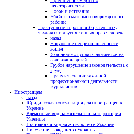
Причинение смерти по
неосторожности
Побои и истязания
Убийство матерью новорожденного
ребенка
Преступления против избирательных,
трудовых и других личных прав человека
назад
Нарушение неприкосновенности
жилья
Уклонение от уплаты алиментов на
содержание детей
Грубое нарушение законодательства о
труде
Препятствование законной
профессиональной деятельности
журналистов
Иностранцам
назад
Юридическая консультация для иностранцев в
Украине
Временный вид на жительство на территории
Украины
Постоянный вид на жительство в Украине
Получение гражданства Украины