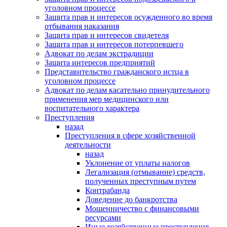
уголовном процессе
Защита прав и интересов осужденного во время
отбывания наказания
Защита прав и интересов свидетеля
Защита прав и интересов потерпевшего
Адвокат по делам экстрадиции
Защита интересов предприятий
Представительство гражданского истца в
уголовном процессе
Адвокат по делам касательно принудительного
применения мер медицинского или
воспитательного характера
Преступления
назад
Преступления в сфере хозяйственной
деятельности
назад
Уклонение от уплаты налогов
Легализация (отмывание) средств,
полученных преступным путем
Контрабанда
Доведение до банкротства
Мошенничество с финансовыми
ресурсами
Иные хозяйственные преступления