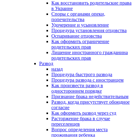
Как восстановить родительские права
в Украине
Споры с органами опеки,
попечительства
Удочерение и усыновление
Процедура установления отцовства
Оспаривание отцовства
Как оформить ограничение
родительских прав
Лишение иностранного гражданина
родительских прав
Развод
назад
Процедура быстрого развода
Процедура развода с иностранцем
Как произвести развод в
одностороннем порядке
Признание брака недействительным
Развод, когда присутствует обоюдное
согласие
Как оформить развод через суд
Расторжение брака в случае
переселенцев
Вопрос определения места
проживания ребенка