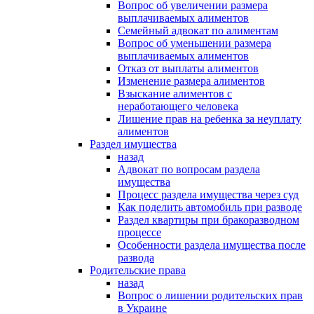
Вопрос об увеличении размера
выплачиваемых алиментов
Семейный адвокат по алиментам
Вопрос об уменьшении размера
выплачиваемых алиментов
Отказ от выплаты алиментов
Изменение размера алиментов
Взыскание алиментов с
неработающего человека
Лишение прав на ребенка за неуплату
алиментов
Раздел имущества
назад
Адвокат по вопросам раздела
имущества
Процесс раздела имущества через суд
Как поделить автомобиль при разводе
Раздел квартиры при бракоразводном
процессе
Особенности раздела имущества после
развода
Родительские права
назад
Вопрос о лишении родительских прав
в Украине