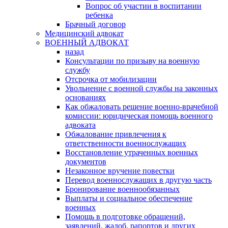
Вопрос об участии в воспитании
ребенка
Брачный договор
Медицинский адвокат
ВОЕННЫЙ АДВОКАТ
назад
Консультации по призыву на военную
службу
Отсрочка от мобилизации
Увольнение с военной службы на законных
основаниях
Как обжаловать решение военно-врачебной
комиссии: юридическая помощь военного
адвоката
Обжалование привлечения к
ответственности военнослужащих
Восстановление утраченных военных
документов
Незаконное вручение повестки
Перевод военнослужащих в другую часть
Бронирование военнообязанных
Выплаты и социальное обеспечение
военных
Помощь в подготовке обращений,
заявлений, жалоб, рапортов и других