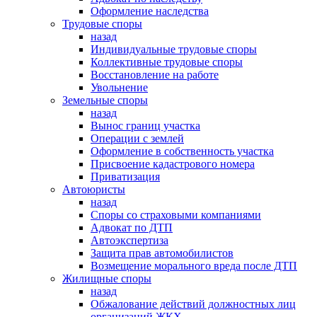
Оформление наследства
Трудовые споры
назад
Индивидуальные трудовые споры
Коллективные трудовые споры
Восстановление на работе
Увольнение
Земельные споры
назад
Вынос границ участка
Операции с землей
Оформление в собственность участка
Присвоение кадастрового номера
Приватизация
Автоюристы
назад
Споры со страховыми компаниями
Адвокат по ДТП
Автоэкспертиза
Защита прав автомобилистов
Возмещение морального вреда после ДТП
Жилищные споры
назад
Обжалование действий должностных лиц
организаций ЖКХ