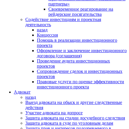
партнеры»
Своевременное реагирование на
рейдерские посягательства
Содействие инвестициям и проектная
деятельность
назад
Концессия
Помощь в реализации инвестиционного
проекта
Оформление и заключение инвестиционного
договора (соглашения)
Проведение аудита инвестиционных
проектов
Сопровождение сделок и инвестиционных
проектов
Правовые услуги по оценке эффективности
инвестиционного проекта
Адвокат
назад
Выезд адвоката на обыск и другие следственные
действия
Участие адвоката на допросе
Защита адвоката на стадии досудебного следствия
Защита адвоката в суде по уголовным делам
Защита прав и интересов подозреваемого в