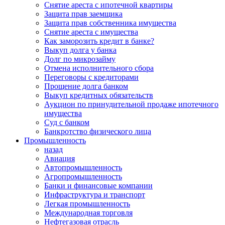
Снятие ареста с ипотечной квартиры
Защита прав заемщика
Защита прав собственника имущества
Снятие ареста с имущества
Как заморозить кредит в банке?
Выкуп долга у банка
Долг по микрозайму
Отмена исполнительного сбора
Переговоры с кредиторами
Прощение долга банком
Выкуп кредитных обязательств
Аукцион по принудительной продаже ипотечного
имущества
Суд с банком
Банкротство физического лица
Промышленность
назад
Авиация
Автопромышленность
Агропромышленность
Банки и финансовые компании
Инфраструктура и транспорт
Легкая промышленность
Международная торговля
Нефтегазовая отрасль