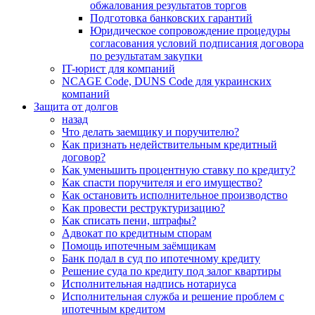
обжалования результатов торгов
Подготовка банковских гарантий
Юридическое сопровождение процедуры
согласования условий подписания договора
по результатам закупки
IT-юрист для компаний
NCAGE Code, DUNS Code для украинских
компаний
Защита от долгов
назад
Что делать заемщику и поручителю?
Как признать недействительным кредитный
договор?
Как уменьшить процентную ставку по кредиту?
Как спасти поручителя и его имущество?
Как остановить исполнительное производство
Как провести реструктуризацию?
Как списать пени, штрафы?
Адвокат по кредитным спорам
Помощь ипотечным заёмщикам
Банк подал в суд по ипотечному кредиту
Решение суда по кредиту под залог квартиры
Исполнительная надпись нотариуса
Исполнительная служба и решение проблем с
ипотечным кредитом