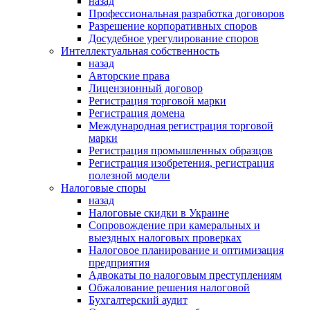
назад
Профессиональная разработка договоров
Разрешение корпоративных споров
Досудебное урегулирование споров
Интеллектуальная собственность
назад
Авторские права
Лицензионный договор
Регистрация торговой марки
Регистрация домена
Международная регистрация торговой
марки
Регистрация промышленных образцов
Регистрация изобретения, регистрация
полезной модели
Налоговые споры
назад
Налоговые скидки в Украине
Сопровождение при камеральных и
выездных налоговых проверках
Налоговое планирование и оптимизация
предприятия
Адвокаты по налоговым преступлениям
Обжалование решения налоговой
Бухгалтерский аудит