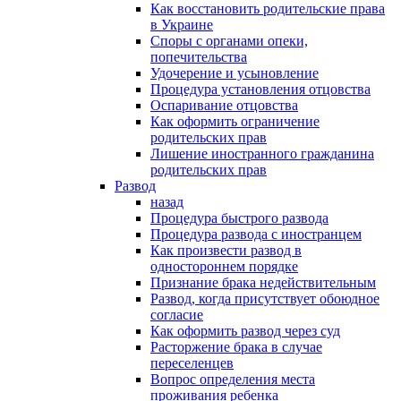
Как восстановить родительские права
в Украине
Споры с органами опеки,
попечительства
Удочерение и усыновление
Процедура установления отцовства
Оспаривание отцовства
Как оформить ограничение
родительских прав
Лишение иностранного гражданина
родительских прав
Развод
назад
Процедура быстрого развода
Процедура развода с иностранцем
Как произвести развод в
одностороннем порядке
Признание брака недействительным
Развод, когда присутствует обоюдное
согласие
Как оформить развод через суд
Расторжение брака в случае
переселенцев
Вопрос определения места
проживания ребенка