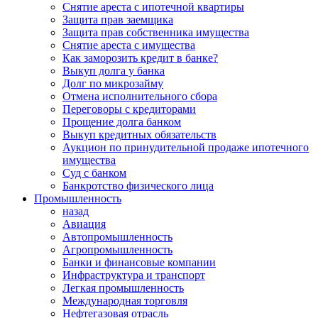
Снятие ареста с ипотечной квартиры
Защита прав заемщика
Защита прав собственника имущества
Снятие ареста с имущества
Как заморозить кредит в банке?
Выкуп долга у банка
Долг по микрозайму
Отмена исполнительного сбора
Переговоры с кредиторами
Прощение долга банком
Выкуп кредитных обязательств
Аукцион по принудительной продаже ипотечного
имущества
Суд с банком
Банкротство физического лица
Промышленность
назад
Авиация
Автопромышленность
Агропромышленность
Банки и финансовые компании
Инфраструктура и транспорт
Легкая промышленность
Международная торговля
Нефтегазовая отрасль