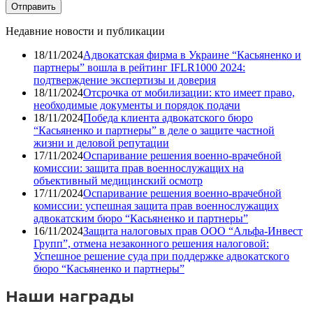
Недавние новости и публикации
18/11/2024
Адвокатская фирма в Украине “Касьяненко и
партнеры” вошла в рейтинг IFLR1000 2024:
подтверждение экспертизы и доверия
18/11/2024
Отсрочка от мобилизации: кто имеет право,
необходимые документы и порядок подачи
18/11/2024
Победа клиента адвокатского бюро
“Касьяненко и партнеры” в деле о защите частной
жизни и деловой репутации
17/11/2024
Оспаривание решения военно-врачебной
комиссии: защита прав военнослужащих на
объективный медицинский осмотр
17/11/2024
Оспаривание решения военно-врачебной
комиссии: успешная защита прав военнослужащих
адвокатским бюро “Касьяненко и партнеры”
16/11/2024
Защита налоговых прав ООО “Альфа-Инвест
Групп”, отмена незаконного решения налоговой:
Успешное решение суда при поддержке адвокатского
бюро “Касьяненко и партнеры”
Наши награды