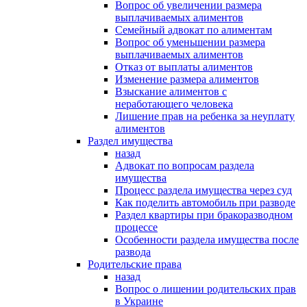
Вопрос об увеличении размера
выплачиваемых алиментов
Семейный адвокат по алиментам
Вопрос об уменьшении размера
выплачиваемых алиментов
Отказ от выплаты алиментов
Изменение размера алиментов
Взыскание алиментов с
неработающего человека
Лишение прав на ребенка за неуплату
алиментов
Раздел имущества
назад
Адвокат по вопросам раздела
имущества
Процесс раздела имущества через суд
Как поделить автомобиль при разводе
Раздел квартиры при бракоразводном
процессе
Особенности раздела имущества после
развода
Родительские права
назад
Вопрос о лишении родительских прав
в Украине