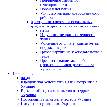
Причинение смерти по
неосторожности
Побои и истязания
Убийство матерью новорожденного
ребенка
Преступления против избирательных,
трудовых и других личных прав человека
назад
Нарушение неприкосновенности
жилья
Уклонение от уплаты алиментов на
содержание детей
Грубое нарушение законодательства о
труде
Препятствование законной
профессиональной деятельности
журналистов
Иностранцам
назад
Юридическая консультация для иностранцев в
Украине
Временный вид на жительство на территории
Украины
Постоянный вид на жительство в Украине
Получение гражданства Украины