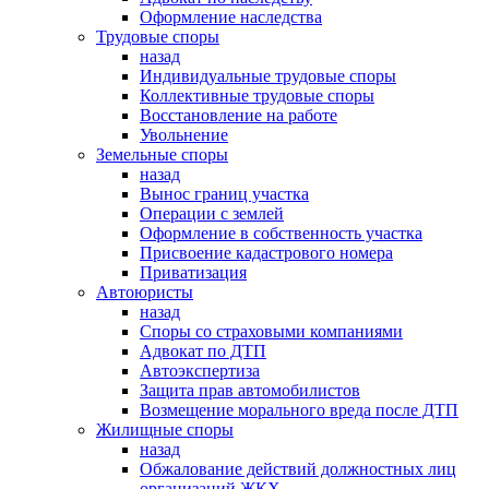
Оформление наследства
Трудовые споры
назад
Индивидуальные трудовые споры
Коллективные трудовые споры
Восстановление на работе
Увольнение
Земельные споры
назад
Вынос границ участка
Операции с землей
Оформление в собственность участка
Присвоение кадастрового номера
Приватизация
Автоюристы
назад
Споры со страховыми компаниями
Адвокат по ДТП
Автоэкспертиза
Защита прав автомобилистов
Возмещение морального вреда после ДТП
Жилищные споры
назад
Обжалование действий должностных лиц
организаций ЖКХ