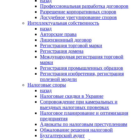
назад
Профессиональная разработка договоров
Разрешение корпоративных споров
Досудебное урегулирование споров
Интеллектуальная собственность
назад
Авторские права
Лицензионный договор
Регистрация торговой марки
Регистрация домена
Международная регистрация торговой
марки
Регистрация промышленных образцов
Регистрация изобретения, регистрация
полезной модели
Налоговые споры
назад
Налоговые скидки в Украине
Сопровождение при камеральных и
выездных налоговых проверках
Налоговое планирование и оптимизация
предприятия
Адвокаты по налоговым преступлениям
Обжалование решения налоговой
Бухгалтерский аудит