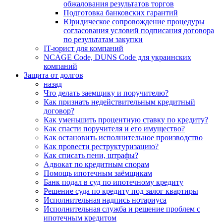
обжалования результатов торгов
Подготовка банковских гарантий
Юридическое сопровождение процедуры
согласования условий подписания договора
по результатам закупки
IT-юрист для компаний
NCAGE Code, DUNS Code для украинских
компаний
Защита от долгов
назад
Что делать заемщику и поручителю?
Как признать недействительным кредитный
договор?
Как уменьшить процентную ставку по кредиту?
Как спасти поручителя и его имущество?
Как остановить исполнительное производство
Как провести реструктуризацию?
Как списать пени, штрафы?
Адвокат по кредитным спорам
Помощь ипотечным заёмщикам
Банк подал в суд по ипотечному кредиту
Решение суда по кредиту под залог квартиры
Исполнительная надпись нотариуса
Исполнительная служба и решение проблем с
ипотечным кредитом