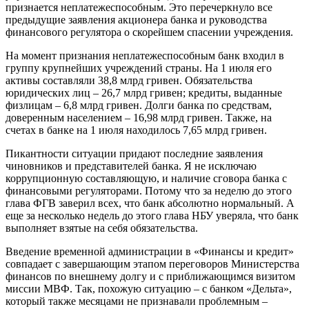
признается неплатежеспособным. Это перечеркнуло все
предыдущие заявления акционера банка и руководства
финансового регулятора о скорейшем спасении учреждения.
На момент признания неплатежеспособным банк входил в
группу крупнейших учреждений страны. На 1 июля его
активы составляли 38,8 млрд гривен. Обязательства
юридических лиц – 26,7 млрд гривен; кредиты, выданные
физлицам – 6,8 млрд гривен. Долги банка по средствам,
доверенным населением – 16,98 млрд гривен. Также, на
счетах в банке на 1 июля находилось 7,65 млрд гривен.
Пикантности ситуации придают последние заявления
чиновников и представителей банка. Я не исключаю
коррупционную составляющую, и наличие сговора банка с
финансовыми регуляторами. Потому что за неделю до этого
глава ФГВ заверил всех, что банк абсолютно нормальный. А
еще за несколько недель до этого глава НБУ уверяла, что банк
выполняет взятые на себя обязательства.
Введение временной администрации в «Финансы и кредит»
совпадает с завершающим этапом переговоров Министерства
финансов по внешнему долгу и с приближающимся визитом
миссии МВФ. Так, похожую ситуацию – с банком «Дельта»,
который также месяцами не признавали проблемным –