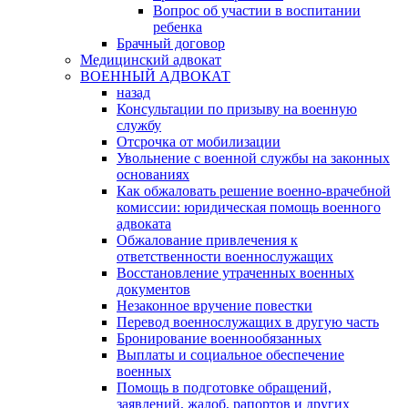
Вопрос об участии в воспитании
ребенка
Брачный договор
Медицинский адвокат
ВОЕННЫЙ АДВОКАТ
назад
Консультации по призыву на военную
службу
Отсрочка от мобилизации
Увольнение с военной службы на законных
основаниях
Как обжаловать решение военно-врачебной
комиссии: юридическая помощь военного
адвоката
Обжалование привлечения к
ответственности военнослужащих
Восстановление утраченных военных
документов
Незаконное вручение повестки
Перевод военнослужащих в другую часть
Бронирование военнообязанных
Выплаты и социальное обеспечение
военных
Помощь в подготовке обращений,
заявлений, жалоб, рапортов и других