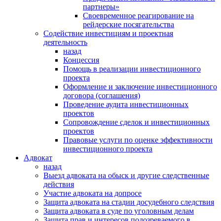
партнеры»
Своевременное реагирование на
рейдерские посягательства
Содействие инвестициям и проектная
деятельность
назад
Концессия
Помощь в реализации инвестиционного
проекта
Оформление и заключение инвестиционного
договора (соглашения)
Проведение аудита инвестиционных
проектов
Сопровождение сделок и инвестиционных
проектов
Правовые услуги по оценке эффективности
инвестиционного проекта
Адвокат
назад
Выезд адвоката на обыск и другие следственные
действия
Участие адвоката на допросе
Защита адвоката на стадии досудебного следствия
Защита адвоката в суде по уголовным делам
Защита прав и интересов подозреваемого в