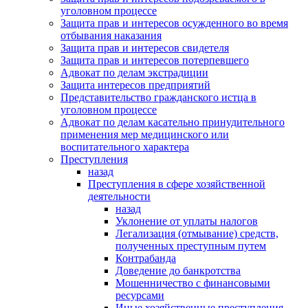
уголовном процессе
Защита прав и интересов осужденного во время
отбывания наказания
Защита прав и интересов свидетеля
Защита прав и интересов потерпевшего
Адвокат по делам экстрадиции
Защита интересов предприятий
Представительство гражданского истца в
уголовном процессе
Адвокат по делам касательно принудительного
применения мер медицинского или
воспитательного характера
Преступления
назад
Преступления в сфере хозяйственной
деятельности
назад
Уклонение от уплаты налогов
Легализация (отмывание) средств,
полученных преступным путем
Контрабанда
Доведение до банкротства
Мошенничество с финансовыми
ресурсами
Иные хозяйственные преступления