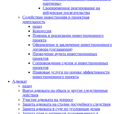
партнеры»
Своевременное реагирование на
рейдерские посягательства
Содействие инвестициям и проектная
деятельность
назад
Концессия
Помощь в реализации инвестиционного
проекта
Оформление и заключение инвестиционного
договора (соглашения)
Проведение аудита инвестиционных
проектов
Сопровождение сделок и инвестиционных
проектов
Правовые услуги по оценке эффективности
инвестиционного проекта
Адвокат
назад
Выезд адвоката на обыск и другие следственные
действия
Участие адвоката на допросе
Защита адвоката на стадии досудебного следствия
Защита адвоката в суде по уголовным делам
Защита прав и интересов подозреваемого в