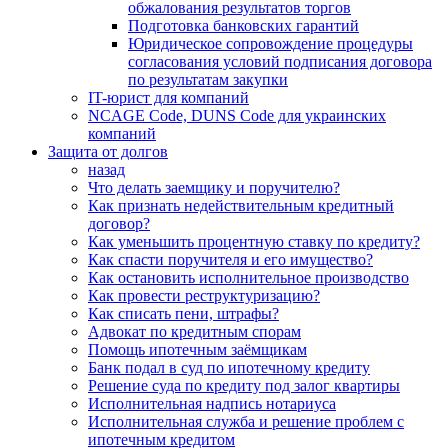
обжалования результатов торгов
Подготовка банковских гарантий
Юридическое сопровождение процедуры
согласования условий подписания договора
по результатам закупки
IT-юрист для компаний
NCAGE Code, DUNS Code для украинских
компаний
Защита от долгов
назад
Что делать заемщику и поручителю?
Как признать недействительным кредитный
договор?
Как уменьшить процентную ставку по кредиту?
Как спасти поручителя и его имущество?
Как остановить исполнительное производство
Как провести реструктуризацию?
Как списать пени, штрафы?
Адвокат по кредитным спорам
Помощь ипотечным заёмщикам
Банк подал в суд по ипотечному кредиту
Решение суда по кредиту под залог квартиры
Исполнительная надпись нотариуса
Исполнительная служба и решение проблем с
ипотечным кредитом