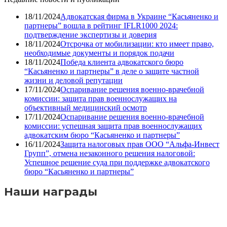
18/11/2024
Адвокатская фирма в Украине “Касьяненко и
партнеры” вошла в рейтинг IFLR1000 2024:
подтверждение экспертизы и доверия
18/11/2024
Отсрочка от мобилизации: кто имеет право,
необходимые документы и порядок подачи
18/11/2024
Победа клиента адвокатского бюро
“Касьяненко и партнеры” в деле о защите частной
жизни и деловой репутации
17/11/2024
Оспаривание решения военно-врачебной
комиссии: защита прав военнослужащих на
объективный медицинский осмотр
17/11/2024
Оспаривание решения военно-врачебной
комиссии: успешная защита прав военнослужащих
адвокатским бюро “Касьяненко и партнеры”
16/11/2024
Защита налоговых прав ООО “Альфа-Инвест
Групп”, отмена незаконного решения налоговой:
Успешное решение суда при поддержке адвокатского
бюро “Касьяненко и партнеры”
Наши награды