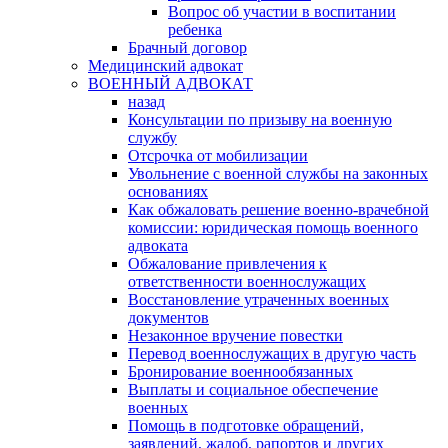
Вопрос об участии в воспитании
ребенка
Брачный договор
Медицинский адвокат
ВОЕННЫЙ АДВОКАТ
назад
Консультации по призыву на военную
службу
Отсрочка от мобилизации
Увольнение с военной службы на законных
основаниях
Как обжаловать решение военно-врачебной
комиссии: юридическая помощь военного
адвоката
Обжалование привлечения к
ответственности военнослужащих
Восстановление утраченных военных
документов
Незаконное вручение повестки
Перевод военнослужащих в другую часть
Бронирование военнообязанных
Выплаты и социальное обеспечение
военных
Помощь в подготовке обращений,
заявлений, жалоб, рапортов и других