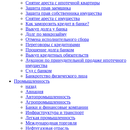
Снятие ареста с ипотечной квартиры
Защита прав заемщика
Защита прав собственника имущества
Снятие ареста с имущества
Как заморозить кредит в банке?
Выкуп долга у банка
Долг по микрозайму
Отмена исполнительного сбора
Переговоры с кредиторами
Прощение долга банком
Выкуп кредитных обязательств
Аукцион по принудительной продаже ипотечного
имущества
Суд с банком
Банкротство физического лица
Промышленность
назад
Авиация
Автопромышленность
Агропромышленность
Банки и финансовые компании
Инфраструктура и транспорт
Легкая промышленность
Международная торговля
Нефтегазовая отрасль