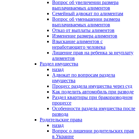
Вопрос об увеличении размера
выплачиваемых алиментов
Семейный адвокат по алиментам
Вопрос об уменьшении размера
выплачиваемых алиментов
Отказ от выплаты алиментов
Изменение размера алиментов
Взыскание алиментов с
неработающего человека
Лишение прав на ребенка за неуплату
алиментов
Раздел имущества
назад
Адвокат по вопросам раздела
имущества
Процесс раздела имущества через суд
Как поделить автомобиль при разводе
Раздел квартиры при бракоразводном
процессе
Особенности раздела имущества после
развода
Родительские права
назад
Вопрос о лишении родительских прав
в Украине