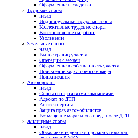
Оформление наследства
Трудовые споры
назад
Индивидуальные трудовые споры
Коллективные трудовые споры
Восстановление на работе
Увольнение
Земельные споры
назад
Вынос границ участка
Операции с землей
Оформление в собственность участка
Присвоение кадастрового номера
Приватизация
Автоюристы
назад
Споры со страховыми компаниями
Адвокат по ДТП
Автоэкспертиза
Защита прав автомобилистов
Возмещение морального вреда после ДТП
Жилищные споры
назад
Обжалование действий должностных лиц
организаций ЖКХ