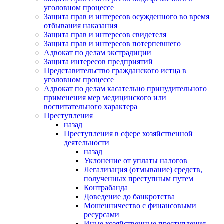
уголовном процессе
Защита прав и интересов осужденного во время
отбывания наказания
Защита прав и интересов свидетеля
Защита прав и интересов потерпевшего
Адвокат по делам экстрадиции
Защита интересов предприятий
Представительство гражданского истца в
уголовном процессе
Адвокат по делам касательно принудительного
применения мер медицинского или
воспитательного характера
Преступления
назад
Преступления в сфере хозяйственной
деятельности
назад
Уклонение от уплаты налогов
Легализация (отмывание) средств,
полученных преступным путем
Контрабанда
Доведение до банкротства
Мошенничество с финансовыми
ресурсами
Иные хозяйственные преступления