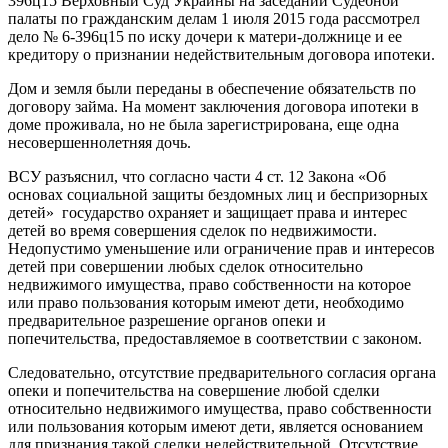
396ц15
Верховный Суд Украины на заседании Судебной
палаты по гражданским делам 1 июля 2015 года рассмотрел
дело № 6-396ц15 по иску дочери к матери-должнице и ее
кредитору о признании недействительным договора ипотеки.
Дом и земля были переданы в обеспечение обязательств по
договору займа. На момент заключения договора ипотеки в
доме проживала, но не была зарегистрирована, еще одна
несовершеннолетняя дочь.
ВСУ разъяснил, что согласно части 4 ст. 12 Закона «Об
основах социальной защиты бездомных лиц и беспризорных
детей» государство охраняет и защищает права и интерес
детей во время совершения сделок по недвижимости.
Недопустимо уменьшение или ограничение прав и интересов
детей при совершении любых сделок относительно
недвижимого имущества, право собственности на которое
или право пользования которым имеют дети, необходимо
предварительное разрешение органов опеки и
попечительства, предоставляемое в соответствии с законом.
Следовательно, отсутствие предварительного согласия органа
опеки и попечительства на совершение любой сделки
относительно недвижимого имущества, право собственности
или пользования которым имеют дети, является основанием
для признания такой сделки недействительной. Отсутствие