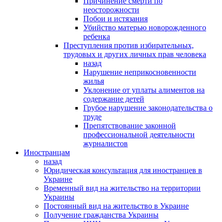
Причинение смерти по
неосторожности
Побои и истязания
Убийство матерью новорожденного
ребенка
Преступления против избирательных,
трудовых и других личных прав человека
назад
Нарушение неприкосновенности
жилья
Уклонение от уплаты алиментов на
содержание детей
Грубое нарушение законодательства о
труде
Препятствование законной
профессиональной деятельности
журналистов
Иностранцам
назад
Юридическая консультация для иностранцев в
Украине
Временный вид на жительство на территории
Украины
Постоянный вид на жительство в Украине
Получение гражданства Украины