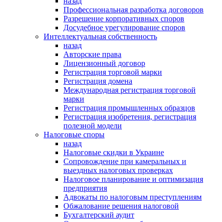
назад
Профессиональная разработка договоров
Разрешение корпоративных споров
Досудебное урегулирование споров
Интеллектуальная собственность
назад
Авторские права
Лицензионный договор
Регистрация торговой марки
Регистрация домена
Международная регистрация торговой
марки
Регистрация промышленных образцов
Регистрация изобретения, регистрация
полезной модели
Налоговые споры
назад
Налоговые скидки в Украине
Сопровождение при камеральных и
выездных налоговых проверках
Налоговое планирование и оптимизация
предприятия
Адвокаты по налоговым преступлениям
Обжалование решения налоговой
Бухгалтерский аудит