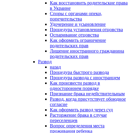
Как восстановить родительские права
в Украине
Споры с органами опеки,
попечительства
Удочерение и усыновление
Процедура установления отцовства
Оспаривание отцовства
Как оформить ограничение
родительских прав
Лишение иностранного гражданина
родительских прав
Развод
назад
Процедура быстрого развода
Процедура развода с иностранцем
Как произвести развод в
одностороннем порядке
Признание брака недействительным
Развод, когда присутствует обоюдное
согласие
Как оформить развод через суд
Расторжение брака в случае
переселенцев
Вопрос определения места
проживания ребенка