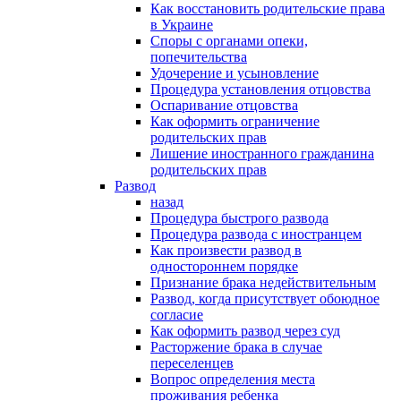
Как восстановить родительские права
в Украине
Споры с органами опеки,
попечительства
Удочерение и усыновление
Процедура установления отцовства
Оспаривание отцовства
Как оформить ограничение
родительских прав
Лишение иностранного гражданина
родительских прав
Развод
назад
Процедура быстрого развода
Процедура развода с иностранцем
Как произвести развод в
одностороннем порядке
Признание брака недействительным
Развод, когда присутствует обоюдное
согласие
Как оформить развод через суд
Расторжение брака в случае
переселенцев
Вопрос определения места
проживания ребенка