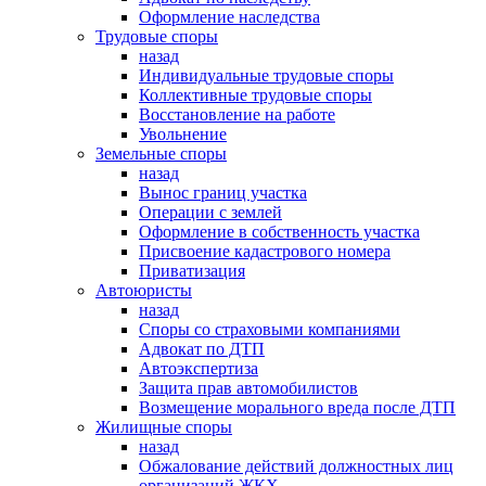
Оформление наследства
Трудовые споры
назад
Индивидуальные трудовые споры
Коллективные трудовые споры
Восстановление на работе
Увольнение
Земельные споры
назад
Вынос границ участка
Операции с землей
Оформление в собственность участка
Присвоение кадастрового номера
Приватизация
Автоюристы
назад
Споры со страховыми компаниями
Адвокат по ДТП
Автоэкспертиза
Защита прав автомобилистов
Возмещение морального вреда после ДТП
Жилищные споры
назад
Обжалование действий должностных лиц
организаций ЖКХ