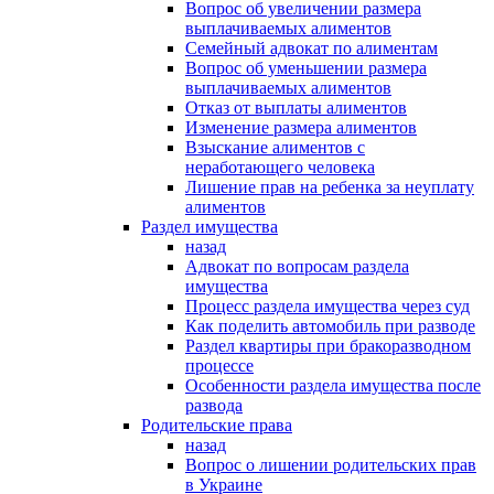
Вопрос об увеличении размера
выплачиваемых алиментов
Семейный адвокат по алиментам
Вопрос об уменьшении размера
выплачиваемых алиментов
Отказ от выплаты алиментов
Изменение размера алиментов
Взыскание алиментов с
неработающего человека
Лишение прав на ребенка за неуплату
алиментов
Раздел имущества
назад
Адвокат по вопросам раздела
имущества
Процесс раздела имущества через суд
Как поделить автомобиль при разводе
Раздел квартиры при бракоразводном
процессе
Особенности раздела имущества после
развода
Родительские права
назад
Вопрос о лишении родительских прав
в Украине