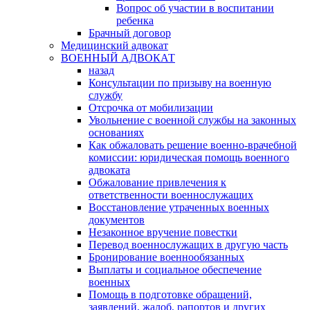
Вопрос об участии в воспитании
ребенка
Брачный договор
Медицинский адвокат
ВОЕННЫЙ АДВОКАТ
назад
Консультации по призыву на военную
службу
Отсрочка от мобилизации
Увольнение с военной службы на законных
основаниях
Как обжаловать решение военно-врачебной
комиссии: юридическая помощь военного
адвоката
Обжалование привлечения к
ответственности военнослужащих
Восстановление утраченных военных
документов
Незаконное вручение повестки
Перевод военнослужащих в другую часть
Бронирование военнообязанных
Выплаты и социальное обеспечение
военных
Помощь в подготовке обращений,
заявлений, жалоб, рапортов и других