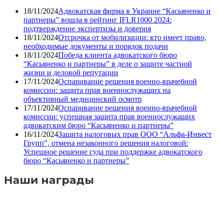
18/11/2024
Адвокатская фирма в Украине “Касьяненко и
партнеры” вошла в рейтинг IFLR1000 2024:
подтверждение экспертизы и доверия
18/11/2024
Отсрочка от мобилизации: кто имеет право,
необходимые документы и порядок подачи
18/11/2024
Победа клиента адвокатского бюро
“Касьяненко и партнеры” в деле о защите частной
жизни и деловой репутации
17/11/2024
Оспаривание решения военно-врачебной
комиссии: защита прав военнослужащих на
объективный медицинский осмотр
17/11/2024
Оспаривание решения военно-врачебной
комиссии: успешная защита прав военнослужащих
адвокатским бюро “Касьяненко и партнеры”
16/11/2024
Защита налоговых прав ООО “Альфа-Инвест
Групп”, отмена незаконного решения налоговой:
Успешное решение суда при поддержке адвокатского
бюро “Касьяненко и партнеры”
Наши награды