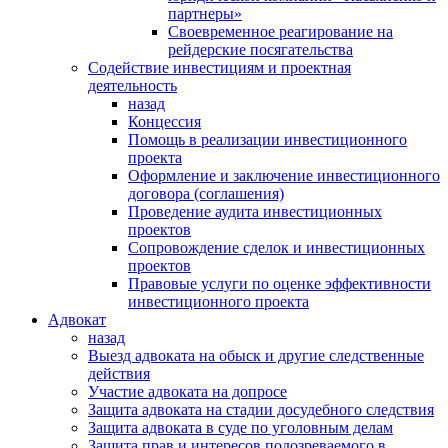
партнеры»
Своевременное реагирование на
рейдерские посягательства
Содействие инвестициям и проектная
деятельность
назад
Концессия
Помощь в реализации инвестиционного
проекта
Оформление и заключение инвестиционного
договора (соглашения)
Проведение аудита инвестиционных
проектов
Сопровождение сделок и инвестиционных
проектов
Правовые услуги по оценке эффективности
инвестиционного проекта
Адвокат
назад
Выезд адвоката на обыск и другие следственные
действия
Участие адвоката на допросе
Защита адвоката на стадии досудебного следствия
Защита адвоката в суде по уголовным делам
Защита прав и интересов подозреваемого в