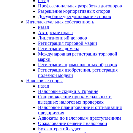
назад
Профессиональная разработка договоров
Разрешение корпоративных споров
Досудебное урегулирование споров
Интеллектуальная собственность
назад
Авторские права
Лицензионный договор
Регистрация торговой марки
Регистрация домена
Международная регистрация торговой
марки
Регистрация промышленных образцов
Регистрация изобретения, регистрация
полезной модели
Налоговые споры
назад
Налоговые скидки в Украине
Сопровождение при камеральных и
выездных налоговых проверках
Налоговое планирование и оптимизация
предприятия
Адвокаты по налоговым преступлениям
Обжалование решения налоговой
Бухгалтерский аудит