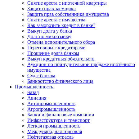
Снятие ареста с ипотечной квартиры
Защита прав заемщика
Защита прав собственника имущества
Снятие ареста с имущества
Как заморозить кредит в банке?
Выкуп долга у банка
Долг по микрозайму
Отмена исполнительного сбора
Переговоры с кредиторами
Прощение долга банком
Выкуп кредитных обязательств
Аукцион по принудительной продаже ипотечного
имущества
Суд с банком
Банкротство физического лица
Промышленность
назад
Авиация
Автопромышленность
Агропромышленность
Банки и финансовые компании
Инфраструктура и транспорт
Легкая промышленность
Международная торговля
Нефтегазовая отрасль