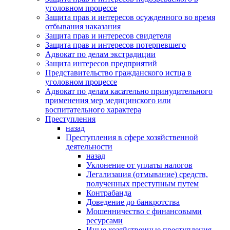
уголовном процессе
Защита прав и интересов осужденного во время
отбывания наказания
Защита прав и интересов свидетеля
Защита прав и интересов потерпевшего
Адвокат по делам экстрадиции
Защита интересов предприятий
Представительство гражданского истца в
уголовном процессе
Адвокат по делам касательно принудительного
применения мер медицинского или
воспитательного характера
Преступления
назад
Преступления в сфере хозяйственной
деятельности
назад
Уклонение от уплаты налогов
Легализация (отмывание) средств,
полученных преступным путем
Контрабанда
Доведение до банкротства
Мошенничество с финансовыми
ресурсами
Иные хозяйственные преступления