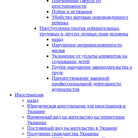
Причинение смерти по
неосторожности
Побои и истязания
Убийство матерью новорожденного
ребенка
Преступления против избирательных,
трудовых и других личных прав человека
назад
Нарушение неприкосновенности
жилья
Уклонение от уплаты алиментов на
содержание детей
Грубое нарушение законодательства о
труде
Препятствование законной
профессиональной деятельности
журналистов
Иностранцам
назад
Юридическая консультация для иностранцев в
Украине
Временный вид на жительство на территории
Украины
Постоянный вид на жительство в Украине
Получение гражданства Украины