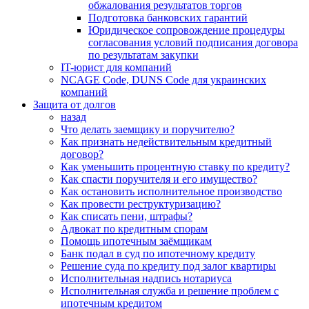
обжалования результатов торгов
Подготовка банковских гарантий
Юридическое сопровождение процедуры
согласования условий подписания договора
по результатам закупки
IT-юрист для компаний
NCAGE Code, DUNS Code для украинских
компаний
Защита от долгов
назад
Что делать заемщику и поручителю?
Как признать недействительным кредитный
договор?
Как уменьшить процентную ставку по кредиту?
Как спасти поручителя и его имущество?
Как остановить исполнительное производство
Как провести реструктуризацию?
Как списать пени, штрафы?
Адвокат по кредитным спорам
Помощь ипотечным заёмщикам
Банк подал в суд по ипотечному кредиту
Решение суда по кредиту под залог квартиры
Исполнительная надпись нотариуса
Исполнительная служба и решение проблем с
ипотечным кредитом