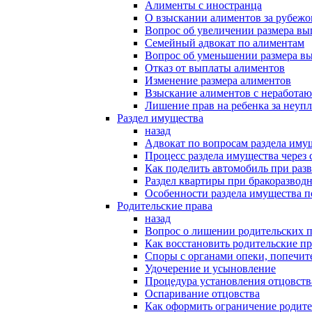
Алименты с иностранца
О взыскании алиментов за рубеж
Вопрос об увеличении размера в
Семейный адвокат по алиментам
Вопрос об уменьшении размера в
Отказ от выплаты алиментов
Изменение размера алиментов
Взыскание алиментов с неработаю
Лишение прав на ребенка за неуп
Раздел имущества
назад
Адвокат по вопросам раздела иму
Процесс раздела имущества через 
Как поделить автомобиль при раз
Раздел квартиры при бракоразвод
Особенности раздела имущества п
Родительские права
назад
Вопрос о лишении родительских п
Как восстановить родительские пр
Споры с органами опеки, попечит
Удочерение и усыновление
Процедура установления отцовств
Оспаривание отцовства
Как оформить ограничение родите