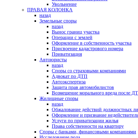
Увольнение
ПРАВАЯ КОЛОНКА
назад
Земельные споры
назад
Вынос границ участка
Операции с землей
Оформление в собственность участка
Присвоение кадастрового номера
Приватизация
Автоюристы
назад
Споры со страховыми компаниями
Адвокат по ДТП
Автоэкспертиза
Защита прав автомобилистов
Возмещение морального вреда после Д
Жилищные споры
назад
Обжалование действий должностных л
Оформление и признание недействитель
Услуги по приватизации жилья
Права собственности на квартиру
Cпоры с банками, финансовыми компаниями
Исследование рода