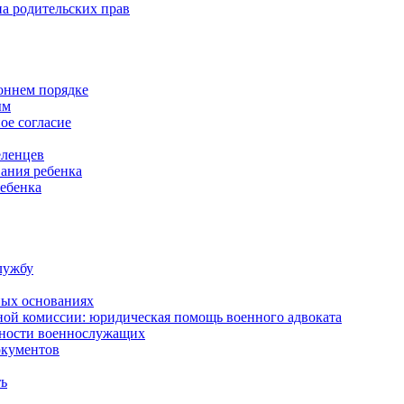
а родительских прав
роннем порядке
ым
ое согласие
еленцев
ания ребенка
ребенка
лужбу
ных основаниях
ной комиссии: юридическая помощь военного адвоката
нности военнослужащих
окументов
ть