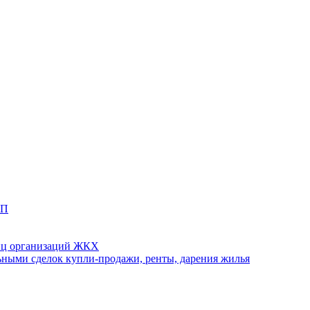
ТП
иц организаций ЖКХ
ными сделок купли-продажи, ренты, дарения жилья