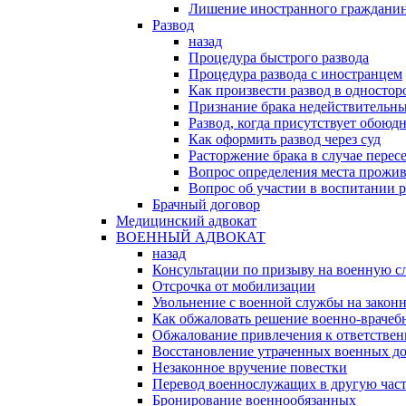
Лишение иностранного гражданин
Развод
назад
Процедура быстрого развода
Процедура развода с иностранцем
Как произвести развод в односто
Признание брака недействительн
Развод, когда присутствует обоюдн
Как оформить развод через суд
Расторжение брака в случае перес
Вопрос определения места прожив
Вопрос об участии в воспитании 
Брачный договор
Медицинский адвокат
ВОЕННЫЙ АДВОКАТ
назад
Консультации по призыву на военную с
Отсрочка от мобилизации
Увольнение с военной службы на закон
Как обжаловать решение военно-врачеб
Обжалование привлечения к ответстве
Восстановление утраченных военных д
Незаконное вручение повестки
Перевод военнослужащих в другую час
Бронирование военнообязанных