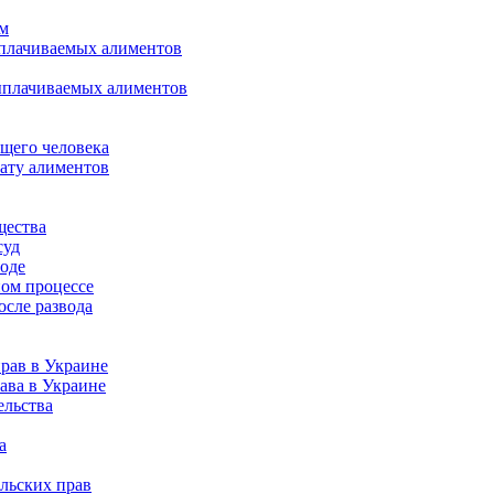
ом
ыплачиваемых алиментов
ыплачиваемых алиментов
щего человека
лату алиментов
щества
суд
воде
ном процессе
осле развода
рав в Украине
ава в Украине
ельства
а
льских прав