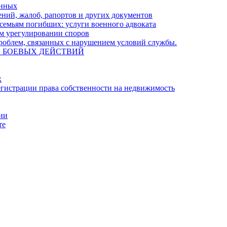
енных
ний, жалоб, рапортов и других документов
семьям погибших: услуги военного адвоката
м урегулировании споров
облем, связанных с нарушением условий службы.
А БОЕВЫХ ДЕЙСТВИЙ
х
гистрации права собственности на недвижимость
ции
те