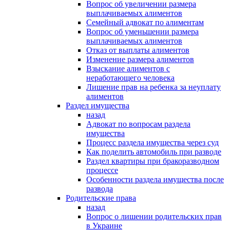
Вопрос об увеличении размера
выплачиваемых алиментов
Семейный адвокат по алиментам
Вопрос об уменьшении размера
выплачиваемых алиментов
Отказ от выплаты алиментов
Изменение размера алиментов
Взыскание алиментов с
неработающего человека
Лишение прав на ребенка за неуплату
алиментов
Раздел имущества
назад
Адвокат по вопросам раздела
имущества
Процесс раздела имущества через суд
Как поделить автомобиль при разводе
Раздел квартиры при бракоразводном
процессе
Особенности раздела имущества после
развода
Родительские права
назад
Вопрос о лишении родительских прав
в Украине