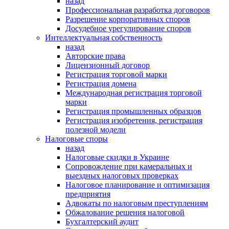
назад
Профессиональная разработка договоров
Разрешение корпоративных споров
Досудебное урегулирование споров
Интеллектуальная собственность
назад
Авторские права
Лицензионный договор
Регистрация торговой марки
Регистрация домена
Международная регистрация торговой
марки
Регистрация промышленных образцов
Регистрация изобретения, регистрация
полезной модели
Налоговые споры
назад
Налоговые скидки в Украине
Сопровождение при камеральных и
выездных налоговых проверках
Налоговое планирование и оптимизация
предприятия
Адвокаты по налоговым преступлениям
Обжалование решения налоговой
Бухгалтерский аудит