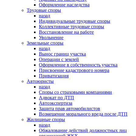
Оформление наследства
Трудовые споры
назад
Индивидуальные трудовые споры
Коллективные трудовые споры
Восстановление на работе
Увольнение
Земельные споры
назад
Вынос границ участка
Операции с землей
Оформление в собственность участка
Присвоение кадастрового номера
Приватизация
Автоюристы
назад
Споры со страховыми компаниями
Адвокат по ДТП
Автоэкспертиза
Защита прав автомобилистов
Возмещение морального вреда после ДТП
Жилищные споры
назад
Обжалование действий должностных лиц
организаций ЖКХ