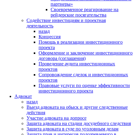
партнеры»
Своевременное реагирование на
рейдерские посягательства
Содействие инвестициям и проектная
деятельность
назад
Концессия
Помощь в реализации инвестиционного
проекта
Оформление и заключение инвестиционного
договора (соглашения)
Проведение аудита инвестиционных
проектов
Сопровождение сделок и инвестиционных
проектов
Правовые услуги по оценке эффективности
инвестиционного проекта
Адвокат
назад
Выезд адвоката на обыск и другие следственные
действия
Участие адвоката на допросе
Защита адвоката на стадии досудебного следствия
Защита адвоката в суде по уголовным делам
Защита прав и интересов подозреваемого в