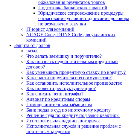
обжалования результатов торгов
Подготовка банковских гарантий
Юридическое сопровождение процедуры
согласования условий подписания договора
по результатам закупки
IT-юрист для компаний
NCAGE Code, DUNS Code для украинских
компаний
Защита от долгов
назад
Что делать заемщику и поручителю?
Как признать недействительным кредитный
договор?
Как уменьшить процентную ставку по кредиту?
Как спасти поручителя и его имущество?
Как остановить исполнительное производство
Как провести реструктуризацию?
Как списать пени, штрафы?
Адвокат по кредитным спорам
Помощь ипотечным заёмщикам
Банк подал в суд по ипотечному кредиту
Решение суда по кредиту под залог квартиры
Исполнительная надпись нотариуса
Исполнительная служба и решение проблем с
ипотечным кредитом