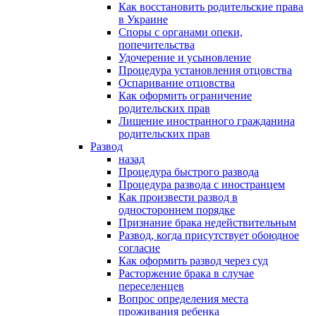
Как восстановить родительские права
в Украине
Споры с органами опеки,
попечительства
Удочерение и усыновление
Процедура установления отцовства
Оспаривание отцовства
Как оформить ограничение
родительских прав
Лишение иностранного гражданина
родительских прав
Развод
назад
Процедура быстрого развода
Процедура развода с иностранцем
Как произвести развод в
одностороннем порядке
Признание брака недействительным
Развод, когда присутствует обоюдное
согласие
Как оформить развод через суд
Расторжение брака в случае
переселенцев
Вопрос определения места
проживания ребенка