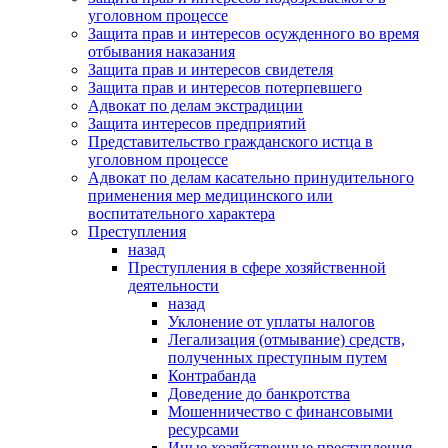
уголовном процессе
Защита прав и интересов осужденного во время
отбывания наказания
Защита прав и интересов свидетеля
Защита прав и интересов потерпевшего
Адвокат по делам экстрадиции
Защита интересов предприятий
Представительство гражданского истца в
уголовном процессе
Адвокат по делам касательно принудительного
применения мер медицинского или
воспитательного характера
Преступления
назад
Преступления в сфере хозяйственной
деятельности
назад
Уклонение от уплаты налогов
Легализация (отмывание) средств,
полученных преступным путем
Контрабанда
Доведение до банкротства
Мошенничество с финансовыми
ресурсами
Иные хозяйственные преступления