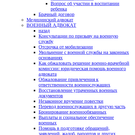
Вопрос об участии в воспитании
ребенка
Брачный договор
Медицинский адвокат
ВОЕННЫЙ АДВОКАТ
назад
Консультации по призыву на военную
службу
Отсрочка от мобилизации
Увольнение с военной службы на законных
основаниях
Как обжаловать решение военно-врачебной
комиссии: юридическая помощь военного
адвоката
Обжалование привлечения к
ответственности военнослужащих
Восстановление утраченных военных
документов
Незаконное вручение повестки
Перевод военнослужащих в другую часть
Бронирование военнообязанных
Выплаты и социальное обеспечение
военных
Помощь в подготовке обращений,
заявлений, жалоб, рапортов и других