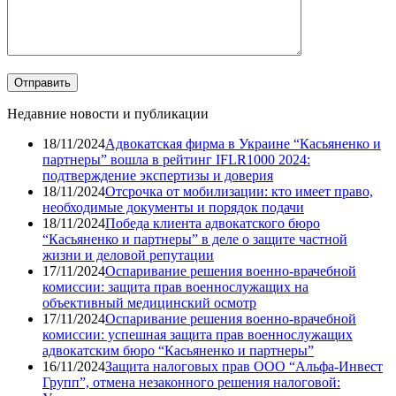
Недавние новости и публикации
18/11/2024
Адвокатская фирма в Украине “Касьяненко и
партнеры” вошла в рейтинг IFLR1000 2024:
подтверждение экспертизы и доверия
18/11/2024
Отсрочка от мобилизации: кто имеет право,
необходимые документы и порядок подачи
18/11/2024
Победа клиента адвокатского бюро
“Касьяненко и партнеры” в деле о защите частной
жизни и деловой репутации
17/11/2024
Оспаривание решения военно-врачебной
комиссии: защита прав военнослужащих на
объективный медицинский осмотр
17/11/2024
Оспаривание решения военно-врачебной
комиссии: успешная защита прав военнослужащих
адвокатским бюро “Касьяненко и партнеры”
16/11/2024
Защита налоговых прав ООО “Альфа-Инвест
Групп”, отмена незаконного решения налоговой: