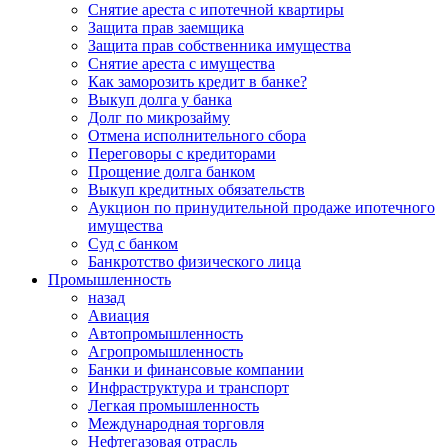
Снятие ареста с ипотечной квартиры
Защита прав заемщика
Защита прав собственника имущества
Снятие ареста с имущества
Как заморозить кредит в банке?
Выкуп долга у банка
Долг по микрозайму
Отмена исполнительного сбора
Переговоры с кредиторами
Прощение долга банком
Выкуп кредитных обязательств
Аукцион по принудительной продаже ипотечного
имущества
Суд с банком
Банкротство физического лица
Промышленность
назад
Авиация
Автопромышленность
Агропромышленность
Банки и финансовые компании
Инфраструктура и транспорт
Легкая промышленность
Международная торговля
Нефтегазовая отрасль