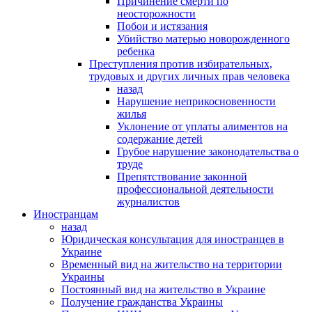
Причинение смерти по
неосторожности
Побои и истязания
Убийство матерью новорожденного
ребенка
Преступления против избирательных,
трудовых и других личных прав человека
назад
Нарушение неприкосновенности
жилья
Уклонение от уплаты алиментов на
содержание детей
Грубое нарушение законодательства о
труде
Препятствование законной
профессиональной деятельности
журналистов
Иностранцам
назад
Юридическая консультация для иностранцев в
Украине
Временный вид на жительство на территории
Украины
Постоянный вид на жительство в Украине
Получение гражданства Украины