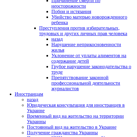
Причинение смерти по
неосторожности
Побои и истязания
Убийство матерью новорожденного
ребенка
Преступления против избирательных,
трудовых и других личных прав человека
назад
Нарушение неприкосновенности
жилья
Уклонение от уплаты алиментов на
содержание детей
Грубое нарушение законодательства о
труде
Препятствование законной
профессиональной деятельности
журналистов
Иностранцам
назад
Юридическая консультация для иностранцев в
Украине
Временный вид на жительство на территории
Украины
Постоянный вид на жительство в Украине
Получение гражданства Украины