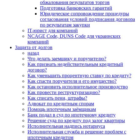
обжалования результатов торгов
Подготовка банковских гарантий
Юридическое сопровождение процедуры
согласования условий подписания договора
по результатам закупки
IT-юрист для компаний
NCAGE Code, DUNS Code для украинских
компаний
Защита от долгов
назад
Что делать заемщику и поручителю?
Как признать недействительным кредитный
договор?
Как уменьшить процентную ставку по кредиту?
Как спасти поручителя и его имущество?
Как остановить исполнительное производство
Как провести реструктуризацию?
Как списать пени, штрафы?
Адвокат по кредитным спорам
Помощь ипотечным заёмщикам
Банк подал в суд по ипотечному кредиту
Решение суда по кредиту под залог квартиры
Исполнительная надпись нотариуса
Исполнительная служба и решение проблем с
ипотечным кредитом