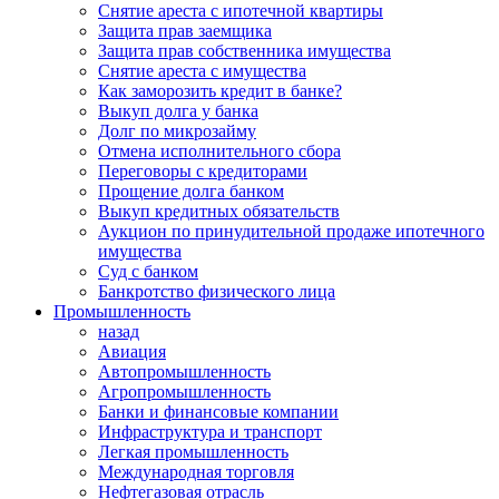
Снятие ареста с ипотечной квартиры
Защита прав заемщика
Защита прав собственника имущества
Снятие ареста с имущества
Как заморозить кредит в банке?
Выкуп долга у банка
Долг по микрозайму
Отмена исполнительного сбора
Переговоры с кредиторами
Прощение долга банком
Выкуп кредитных обязательств
Аукцион по принудительной продаже ипотечного
имущества
Суд с банком
Банкротство физического лица
Промышленность
назад
Авиация
Автопромышленность
Агропромышленность
Банки и финансовые компании
Инфраструктура и транспорт
Легкая промышленность
Международная торговля
Нефтегазовая отрасль