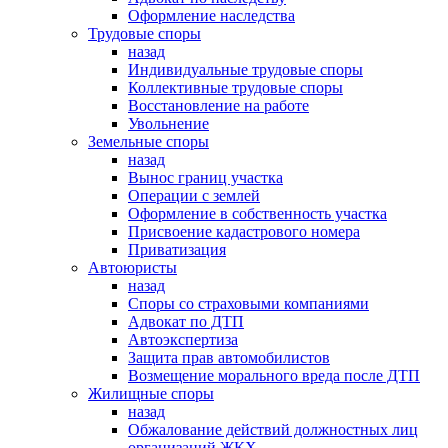
Оформление наследства
Трудовые споры
назад
Индивидуальные трудовые споры
Коллективные трудовые споры
Восстановление на работе
Увольнение
Земельные споры
назад
Вынос границ участка
Операции с землей
Оформление в собственность участка
Присвоение кадастрового номера
Приватизация
Автоюристы
назад
Споры со страховыми компаниями
Адвокат по ДТП
Автоэкспертиза
Защита прав автомобилистов
Возмещение морального вреда после ДТП
Жилищные споры
назад
Обжалование действий должностных лиц
организаций ЖКХ