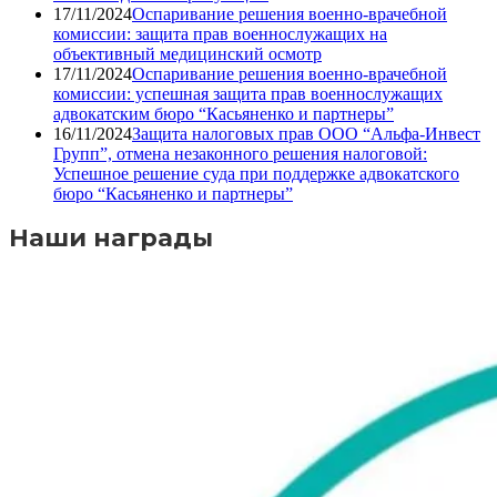
17/11/2024
Оспаривание решения военно-врачебной
комиссии: защита прав военнослужащих на
объективный медицинский осмотр
17/11/2024
Оспаривание решения военно-врачебной
комиссии: успешная защита прав военнослужащих
адвокатским бюро “Касьяненко и партнеры”
16/11/2024
Защита налоговых прав ООО “Альфа-Инвест
Групп”, отмена незаконного решения налоговой:
Успешное решение суда при поддержке адвокатского
бюро “Касьяненко и партнеры”
Наши награды