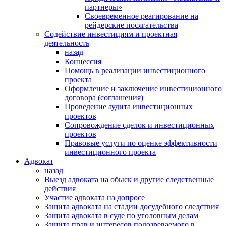
партнеры»
Своевременное реагирование на
рейдерские посягательства
Содействие инвестициям и проектная
деятельность
назад
Концессия
Помощь в реализации инвестиционного
проекта
Оформление и заключение инвестиционного
договора (соглашения)
Проведение аудита инвестиционных
проектов
Сопровождение сделок и инвестиционных
проектов
Правовые услуги по оценке эффективности
инвестиционного проекта
Адвокат
назад
Выезд адвоката на обыск и другие следственные
действия
Участие адвоката на допросе
Защита адвоката на стадии досудебного следствия
Защита адвоката в суде по уголовным делам
Защита прав и интересов подозреваемого в