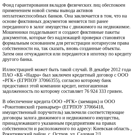
Фонд гарантирования вкладов физических лиц обеспокоен
применением новой схемы вывода активов
неплатежеспособных банков. Она заключается в том, что на
основе фиктивных документов меняется тип ранее
переданного в залог имущества с движимого на недвижимое.
Мошенники подделывают и создают фиктивные пакеты
документов, которые без надлежащей проверки становятся
формальным основанием для регистрации нотариусом права
собственности на, так сказать, вновь созданные объекты.
Затем они отчуждаются или передаются в ипотеку по кредиту
другого банка.
Иллюстрацией может быть такой случай. В декабре 2012 года
ПАО «КБ «Надра» был заключен кредитный договор с ООО
«РГК» (ЕГРПОУ 37066355), согласно которому банк
предоставил этой компании кредит, непогашенная
задолженность по которому составляет 76 924 333 гривен.
В обеспечение кредита ООО «РГК» (заемщик) и ООО
«Рокитнянский гранкарьер» (ЕГРПОУ 37066418,
имущественный поручитель) заключили соответствующие
договоры залога движимого и недвижимого имущества,
принадлежавшего указанным предприятиям на правах
собственности и расположеного по адресу: Киевская область ,
Рокитнянский район, с. Остров, ул. Садовая 2/1.