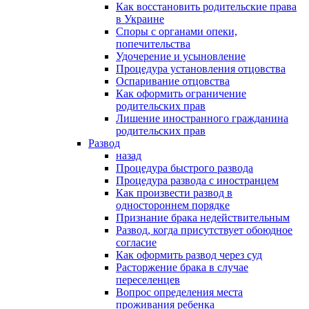
Как восстановить родительские права
в Украине
Споры с органами опеки,
попечительства
Удочерение и усыновление
Процедура установления отцовства
Оспаривание отцовства
Как оформить ограничение
родительских прав
Лишение иностранного гражданина
родительских прав
Развод
назад
Процедура быстрого развода
Процедура развода с иностранцем
Как произвести развод в
одностороннем порядке
Признание брака недействительным
Развод, когда присутствует обоюдное
согласие
Как оформить развод через суд
Расторжение брака в случае
переселенцев
Вопрос определения места
проживания ребенка