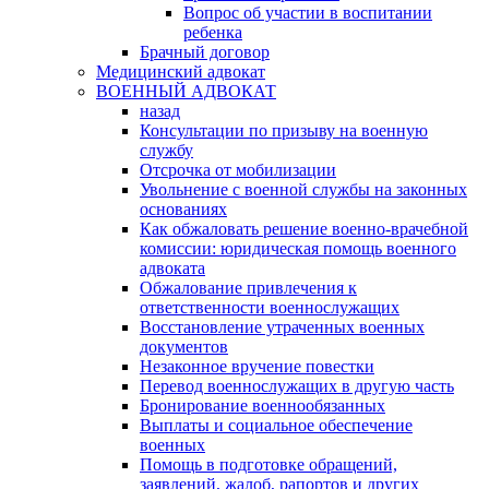
Вопрос об участии в воспитании
ребенка
Брачный договор
Медицинский адвокат
ВОЕННЫЙ АДВОКАТ
назад
Консультации по призыву на военную
службу
Отсрочка от мобилизации
Увольнение с военной службы на законных
основаниях
Как обжаловать решение военно-врачебной
комиссии: юридическая помощь военного
адвоката
Обжалование привлечения к
ответственности военнослужащих
Восстановление утраченных военных
документов
Незаконное вручение повестки
Перевод военнослужащих в другую часть
Бронирование военнообязанных
Выплаты и социальное обеспечение
военных
Помощь в подготовке обращений,
заявлений, жалоб, рапортов и других