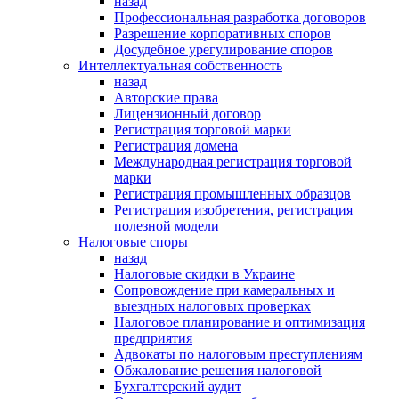
назад
Профессиональная разработка договоров
Разрешение корпоративных споров
Досудебное урегулирование споров
Интеллектуальная собственность
назад
Авторские права
Лицензионный договор
Регистрация торговой марки
Регистрация домена
Международная регистрация торговой
марки
Регистрация промышленных образцов
Регистрация изобретения, регистрация
полезной модели
Налоговые споры
назад
Налоговые скидки в Украине
Сопровождение при камеральных и
выездных налоговых проверках
Налоговое планирование и оптимизация
предприятия
Адвокаты по налоговым преступлениям
Обжалование решения налоговой
Бухгалтерский аудит