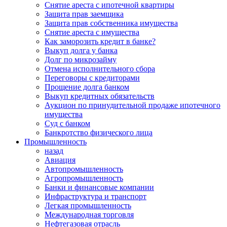
Снятие ареста с ипотечной квартиры
Защита прав заемщика
Защита прав собственника имущества
Снятие ареста с имущества
Как заморозить кредит в банке?
Выкуп долга у банка
Долг по микрозайму
Отмена исполнительного сбора
Переговоры с кредиторами
Прощение долга банком
Выкуп кредитных обязательств
Аукцион по принудительной продаже ипотечного
имущества
Суд с банком
Банкротство физического лица
Промышленность
назад
Авиация
Автопромышленность
Агропромышленность
Банки и финансовые компании
Инфраструктура и транспорт
Легкая промышленность
Международная торговля
Нефтегазовая отрасль