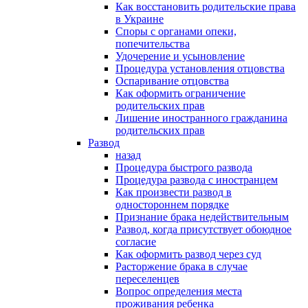
Как восстановить родительские права
в Украине
Споры с органами опеки,
попечительства
Удочерение и усыновление
Процедура установления отцовства
Оспаривание отцовства
Как оформить ограничение
родительских прав
Лишение иностранного гражданина
родительских прав
Развод
назад
Процедура быстрого развода
Процедура развода с иностранцем
Как произвести развод в
одностороннем порядке
Признание брака недействительным
Развод, когда присутствует обоюдное
согласие
Как оформить развод через суд
Расторжение брака в случае
переселенцев
Вопрос определения места
проживания ребенка