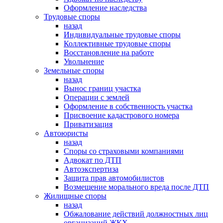
Оформление наследства
Трудовые споры
назад
Индивидуальные трудовые споры
Коллективные трудовые споры
Восстановление на работе
Увольнение
Земельные споры
назад
Вынос границ участка
Операции с землей
Оформление в собственность участка
Присвоение кадастрового номера
Приватизация
Автоюристы
назад
Споры со страховыми компаниями
Адвокат по ДТП
Автоэкспертиза
Защита прав автомобилистов
Возмещение морального вреда после ДТП
Жилищные споры
назад
Обжалование действий должностных лиц
организаций ЖКХ