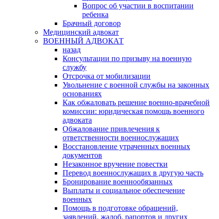
Вопрос об участии в воспитании
ребенка
Брачный договор
Медицинский адвокат
ВОЕННЫЙ АДВОКАТ
назад
Консультации по призыву на военную
службу
Отсрочка от мобилизации
Увольнение с военной службы на законных
основаниях
Как обжаловать решение военно-врачебной
комиссии: юридическая помощь военного
адвоката
Обжалование привлечения к
ответственности военнослужащих
Восстановление утраченных военных
документов
Незаконное вручение повестки
Перевод военнослужащих в другую часть
Бронирование военнообязанных
Выплаты и социальное обеспечение
военных
Помощь в подготовке обращений,
заявлений, жалоб, рапортов и других