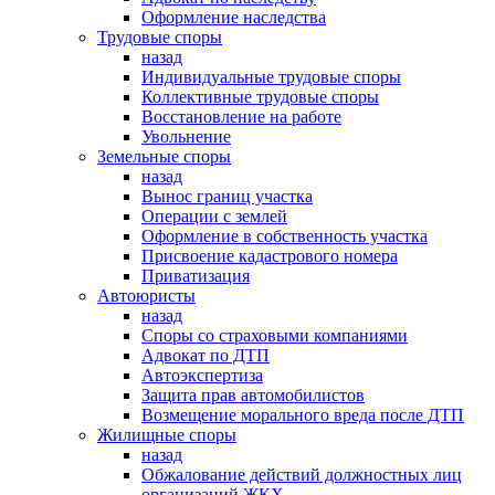
Оформление наследства
Трудовые споры
назад
Индивидуальные трудовые споры
Коллективные трудовые споры
Восстановление на работе
Увольнение
Земельные споры
назад
Вынос границ участка
Операции с землей
Оформление в собственность участка
Присвоение кадастрового номера
Приватизация
Автоюристы
назад
Споры со страховыми компаниями
Адвокат по ДТП
Автоэкспертиза
Защита прав автомобилистов
Возмещение морального вреда после ДТП
Жилищные споры
назад
Обжалование действий должностных лиц
организаций ЖКХ