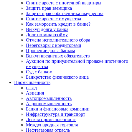
Снятие ареста с ипотечной квартиры
Защита прав заемщика
Защита прав собственника имущества
Снятие ареста с имущества
Как заморозить кредит в банке?
Выкуп долга у банка
Долг по микрозайму
Отмена исполнительного сбора
Переговоры с кредиторами
Прощение долга банком
Выкуп кредитных обязательств
Аукцион по принудительной продаже ипотечного
имущества
Суд с банком
Банкротство физического лица
Промышленность
назад
Авиация
Автопромышленность
Агропромышленность
Банки и финансовые компании
Инфраструктура и транспорт
Легкая промышленность
Международная торговля
Нефтегазовая отрасль