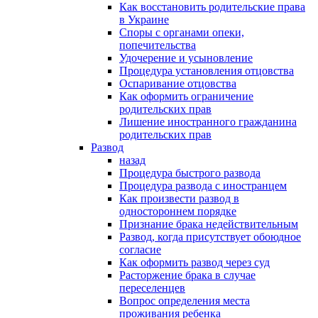
Как восстановить родительские права
в Украине
Споры с органами опеки,
попечительства
Удочерение и усыновление
Процедура установления отцовства
Оспаривание отцовства
Как оформить ограничение
родительских прав
Лишение иностранного гражданина
родительских прав
Развод
назад
Процедура быстрого развода
Процедура развода с иностранцем
Как произвести развод в
одностороннем порядке
Признание брака недействительным
Развод, когда присутствует обоюдное
согласие
Как оформить развод через суд
Расторжение брака в случае
переселенцев
Вопрос определения места
проживания ребенка