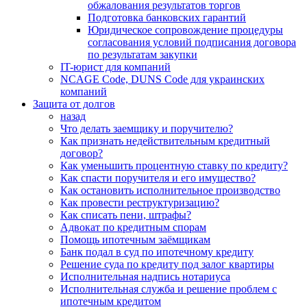
обжалования результатов торгов
Подготовка банковских гарантий
Юридическое сопровождение процедуры
согласования условий подписания договора
по результатам закупки
IT-юрист для компаний
NCAGE Code, DUNS Code для украинских
компаний
Защита от долгов
назад
Что делать заемщику и поручителю?
Как признать недействительным кредитный
договор?
Как уменьшить процентную ставку по кредиту?
Как спасти поручителя и его имущество?
Как остановить исполнительное производство
Как провести реструктуризацию?
Как списать пени, штрафы?
Адвокат по кредитным спорам
Помощь ипотечным заёмщикам
Банк подал в суд по ипотечному кредиту
Решение суда по кредиту под залог квартиры
Исполнительная надпись нотариуса
Исполнительная служба и решение проблем с
ипотечным кредитом