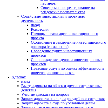
партнеры»
Своевременное реагирование на
рейдерские посягательства
Содействие инвестициям и проектная
деятельность
назад
Концессия
Помощь в реализации инвестиционного
проекта
Оформление и заключение инвестиционного
договора (соглашения)
Проведение аудита инвестиционных
проектов
Сопровождение сделок и инвестиционных
проектов
Правовые услуги по оценке эффективности
инвестиционного проекта
Адвокат
назад
Выезд адвоката на обыск и другие следственные
действия
Участие адвоката на допросе
Защита адвоката на стадии досудебного следствия
Защита адвоката в суде по уголовным делам
Защита прав и интересов подозреваемого в