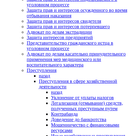
уголовном процессе
Защита прав и интересов осужденного во время
отбывания наказания
Защита прав и интересов свидетеля
Защита прав и интересов потерпевшего
Адвокат по делам экстрадиции
Защита интересов предприятий
Представительство гражданского истца в
уголовном процессе
Адвокат по делам касательно принудительного
применения мер медицинского или
воспитательного характера
Преступления
назад
Преступления в сфере хозяйственной
деятельности
назад
Уклонение от уплаты налогов
Легализация (отмывание) средств,
полученных преступным путем
Контрабанда
Доведение до банкротства
Мошенничество с финансовыми
ресурсами
Иные хозяйственные преступления