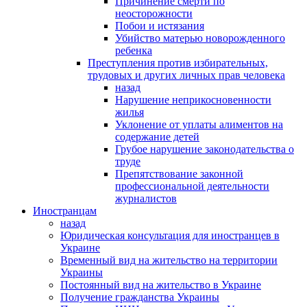
Причинение смерти по
неосторожности
Побои и истязания
Убийство матерью новорожденного
ребенка
Преступления против избирательных,
трудовых и других личных прав человека
назад
Нарушение неприкосновенности
жилья
Уклонение от уплаты алиментов на
содержание детей
Грубое нарушение законодательства о
труде
Препятствование законной
профессиональной деятельности
журналистов
Иностранцам
назад
Юридическая консультация для иностранцев в
Украине
Временный вид на жительство на территории
Украины
Постоянный вид на жительство в Украине
Получение гражданства Украины