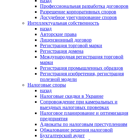
назад
Профессиональная разработка договоров
Разрешение корпоративных споров
Досудебное урегулирование споров
Интеллектуальная собственность
назад
Авторские права
Лицензионный договор
Регистрация торговой марки
Регистрация домена
Международная регистрация торговой
марки
Регистрация промышленных образцов
Регистрация изобретения, регистрация
полезной модели
Налоговые споры
назад
Налоговые скидки в Украине
Сопровождение при камеральных и
выездных налоговых проверках
Налоговое планирование и оптимизация
предприятия
Адвокаты по налоговым преступлениям
Обжалование решения налоговой
Бухгалтерский аудит