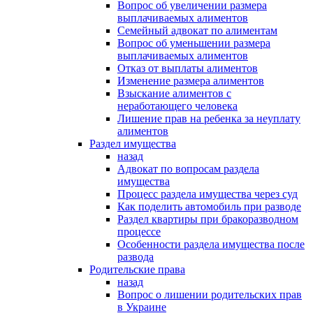
Вопрос об увеличении размера
выплачиваемых алиментов
Семейный адвокат по алиментам
Вопрос об уменьшении размера
выплачиваемых алиментов
Отказ от выплаты алиментов
Изменение размера алиментов
Взыскание алиментов с
неработающего человека
Лишение прав на ребенка за неуплату
алиментов
Раздел имущества
назад
Адвокат по вопросам раздела
имущества
Процесс раздела имущества через суд
Как поделить автомобиль при разводе
Раздел квартиры при бракоразводном
процессе
Особенности раздела имущества после
развода
Родительские права
назад
Вопрос о лишении родительских прав
в Украине