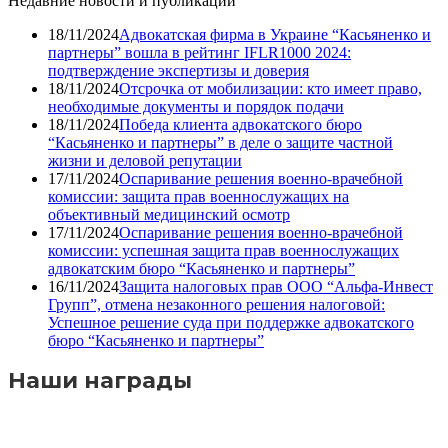
Недавние новости и публикации
18/11/2024
Адвокатская фирма в Украине “Касьяненко и
партнеры” вошла в рейтинг IFLR1000 2024:
подтверждение экспертизы и доверия
18/11/2024
Отсрочка от мобилизации: кто имеет право,
необходимые документы и порядок подачи
18/11/2024
Победа клиента адвокатского бюро
“Касьяненко и партнеры” в деле о защите частной
жизни и деловой репутации
17/11/2024
Оспаривание решения военно-врачебной
комиссии: защита прав военнослужащих на
объективный медицинский осмотр
17/11/2024
Оспаривание решения военно-врачебной
комиссии: успешная защита прав военнослужащих
адвокатским бюро “Касьяненко и партнеры”
16/11/2024
Защита налоговых прав ООО “Альфа-Инвест
Групп”, отмена незаконного решения налоговой:
Успешное решение суда при поддержке адвокатского
бюро “Касьяненко и партнеры”
Наши награды