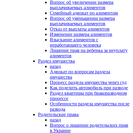
Вопрос об увеличении размера
выплачиваемых алиментов
Семейный адвокат по алиментам
Вопрос об уменьшении размера
выплачиваемых алиментов
Отказ от выплаты алиментов
Изменение размера алиментов
Взыскание алиментов с
неработающего человека
Лишение прав на ребенка за неуплату
алиментов
Раздел имущества
назад
Адвокат по вопросам раздела
имущества
Процесс раздела имущества через суд
Как поделить автомобиль при разводе
Раздел квартиры при бракоразводном
процессе
Особенности раздела имущества после
развода
Родительские права
назад
Вопрос о лишении родительских прав
в Украине