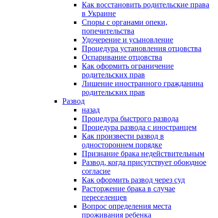
Как восстановить родительские права
в Украине
Споры с органами опеки,
попечительства
Удочерение и усыновление
Процедура установления отцовства
Оспаривание отцовства
Как оформить ограничение
родительских прав
Лишение иностранного гражданина
родительских прав
Развод
назад
Процедура быстрого развода
Процедура развода с иностранцем
Как произвести развод в
одностороннем порядке
Признание брака недействительным
Развод, когда присутствует обоюдное
согласие
Как оформить развод через суд
Расторжение брака в случае
переселенцев
Вопрос определения места
проживания ребенка