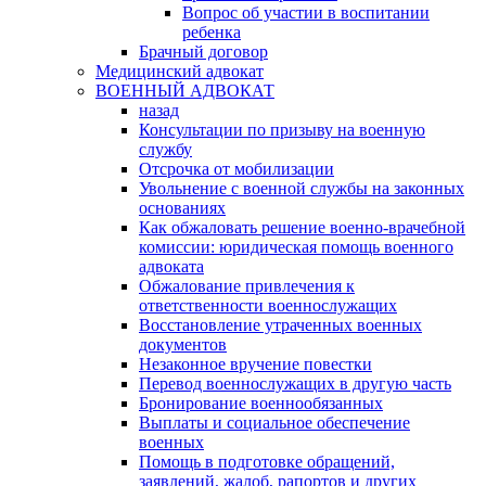
Вопрос об участии в воспитании
ребенка
Брачный договор
Медицинский адвокат
ВОЕННЫЙ АДВОКАТ
назад
Консультации по призыву на военную
службу
Отсрочка от мобилизации
Увольнение с военной службы на законных
основаниях
Как обжаловать решение военно-врачебной
комиссии: юридическая помощь военного
адвоката
Обжалование привлечения к
ответственности военнослужащих
Восстановление утраченных военных
документов
Незаконное вручение повестки
Перевод военнослужащих в другую часть
Бронирование военнообязанных
Выплаты и социальное обеспечение
военных
Помощь в подготовке обращений,
заявлений, жалоб, рапортов и других