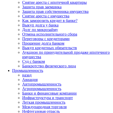
Снятие ареста с ипотечной квартиры
Защита прав заемщика
Защита прав собственника имущества
Снятие ареста с имущества
Как заморозить кредит в банке?
Выкуп долга у банка
Долг по микрозайму
Отмена исполнительного сбора
Переговоры с кредиторами
Прощение долга банком
Выкуп кредитных обязательств
Аукцион по принудительной продаже ипотечного
имущества
Суд с банком
Банкротство физического лица
Промышленность
назад
Авиация
Автопромышленность
Агропромышленность
Банки и финансовые компании
Инфраструктура и транспорт
Легкая промышленность
Международная торговля
Нефтегазовая отрасль