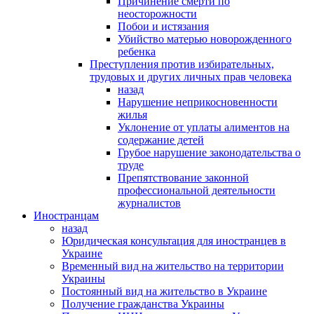
Причинение смерти по
неосторожности
Побои и истязания
Убийство матерью новорожденного
ребенка
Преступления против избирательных,
трудовых и других личных прав человека
назад
Нарушение неприкосновенности
жилья
Уклонение от уплаты алиментов на
содержание детей
Грубое нарушение законодательства о
труде
Препятствование законной
профессиональной деятельности
журналистов
Иностранцам
назад
Юридическая консультация для иностранцев в
Украине
Временный вид на жительство на территории
Украины
Постоянный вид на жительство в Украине
Получение гражданства Украины