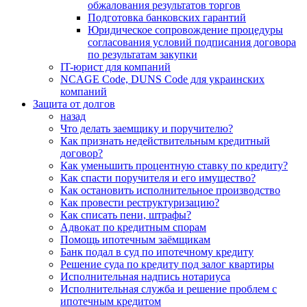
обжалования результатов торгов
Подготовка банковских гарантий
Юридическое сопровождение процедуры
согласования условий подписания договора
по результатам закупки
IT-юрист для компаний
NCAGE Code, DUNS Code для украинских
компаний
Защита от долгов
назад
Что делать заемщику и поручителю?
Как признать недействительным кредитный
договор?
Как уменьшить процентную ставку по кредиту?
Как спасти поручителя и его имущество?
Как остановить исполнительное производство
Как провести реструктуризацию?
Как списать пени, штрафы?
Адвокат по кредитным спорам
Помощь ипотечным заёмщикам
Банк подал в суд по ипотечному кредиту
Решение суда по кредиту под залог квартиры
Исполнительная надпись нотариуса
Исполнительная служба и решение проблем с
ипотечным кредитом