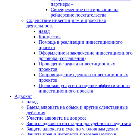
партнеры»
Своевременное реагирование на
рейдерские посягательства
Содействие инвестициям и проектная
деятельность
назад
Концессия
Помощь в реализации инвестиционного
проекта
Оформление и заключение инвестиционного
договора (соглашения)
Проведение аудита инвестиционных
проектов
Сопровождение сделок и инвестиционных
проектов
Правовые услуги по оценке эффективности
инвестиционного проекта
Адвокат
назад
Выезд адвоката на обыск и другие следственные
действия
Участие адвоката на допросе
Защита адвоката на стадии досудебного следствия
Защита адвоката в суде по уголовным делам
Защита прав и интересов подозреваемого в