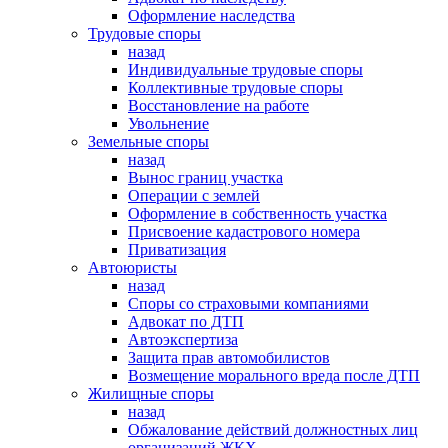
Оформление наследства
Трудовые споры
назад
Индивидуальные трудовые споры
Коллективные трудовые споры
Восстановление на работе
Увольнение
Земельные споры
назад
Вынос границ участка
Операции с землей
Оформление в собственность участка
Присвоение кадастрового номера
Приватизация
Автоюристы
назад
Споры со страховыми компаниями
Адвокат по ДТП
Автоэкспертиза
Защита прав автомобилистов
Возмещение морального вреда после ДТП
Жилищные споры
назад
Обжалование действий должностных лиц
организаций ЖКХ