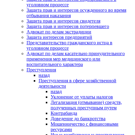
уголовном процессе
Защита прав и интересов осужденного во время
отбывания наказания
Защита прав и интересов свидетеля
Защита прав и интересов потерпевшего
Адвокат по делам экстрадиции
Защита интересов предприятий
Представительство гражданского истца в
уголовном процессе
Адвокат по делам касательно принудительного
применения мер медицинского или
воспитательного характера
Преступления
назад
Преступления в сфере хозяйственной
деятельности
назад
Уклонение от уплаты налогов
Легализация (отмывание) средств,
полученных преступным путем
Контрабанда
Доведение до банкротства
Мошенничество с финансовыми
ресурсами
Иные хозяйственные преступления