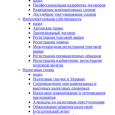
назад
Профессиональная разработка договоров
Разрешение корпоративных споров
Досудебное урегулирование споров
Интеллектуальная собственность
назад
Авторские права
Лицензионный договор
Регистрация торговой марки
Регистрация домена
Международная регистрация торговой
марки
Регистрация промышленных образцов
Регистрация изобретения, регистрация
полезной модели
Налоговые споры
назад
Налоговые скидки в Украине
Сопровождение при камеральных и
выездных налоговых проверках
Налоговое планирование и оптимизация
предприятия
Адвокаты по налоговым преступлениям
Обжалование решения налоговой
Бухгалтерский аудит