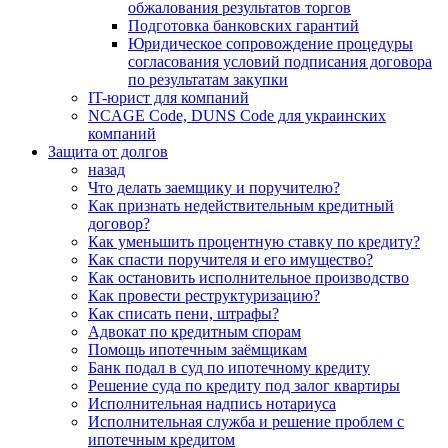
обжалования результатов торгов
Подготовка банковских гарантий
Юридическое сопровождение процедуры
согласования условий подписания договора
по результатам закупки
IT-юрист для компаний
NCAGE Code, DUNS Code для украинских
компаний
Защита от долгов
назад
Что делать заемщику и поручителю?
Как признать недействительным кредитный
договор?
Как уменьшить процентную ставку по кредиту?
Как спасти поручителя и его имущество?
Как остановить исполнительное производство
Как провести реструктуризацию?
Как списать пени, штрафы?
Адвокат по кредитным спорам
Помощь ипотечным заёмщикам
Банк подал в суд по ипотечному кредиту
Решение суда по кредиту под залог квартиры
Исполнительная надпись нотариуса
Исполнительная служба и решение проблем с
ипотечным кредитом