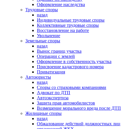
Оформление наследства
Трудовые споры
назад
Индивидуальные трудовые споры
Коллективные трудовые споры
Восстановление на работе
Увольнение
Земельные споры
назад
Вынос границ участка
Операции с землей
Оформление в собственность участка
Присвоение кадастрового номера
Приватизация
Автоюристы
назад
Споры со страховыми компаниями
Адвокат по ДТП
Автоэкспертиза
Защита прав автомобилистов
Возмещение морального вреда после ДТП
Жилищные споры
назад
Обжалование действий должностных лиц
организаций ЖКХ