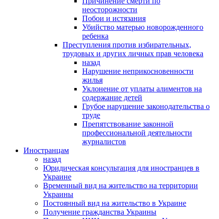
Причинение смерти по
неосторожности
Побои и истязания
Убийство матерью новорожденного
ребенка
Преступления против избирательных,
трудовых и других личных прав человека
назад
Нарушение неприкосновенности
жилья
Уклонение от уплаты алиментов на
содержание детей
Грубое нарушение законодательства о
труде
Препятствование законной
профессиональной деятельности
журналистов
Иностранцам
назад
Юридическая консультация для иностранцев в
Украине
Временный вид на жительство на территории
Украины
Постоянный вид на жительство в Украине
Получение гражданства Украины