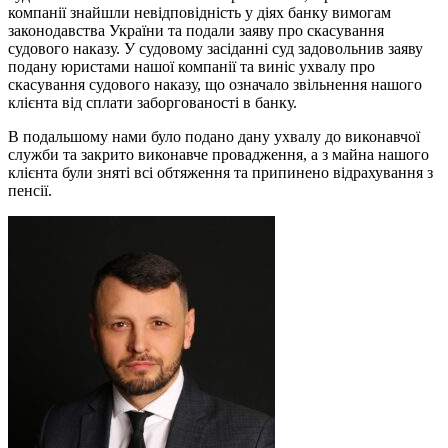
компанії знайшли невідповідність у діях банку вимогам
законодавства України та подали заяву про скасування
судового наказу. У судовому засіданні суд задовольнив заяву
подану юристами нашої компанії та виніс ухвалу про
скасування судового наказу, що означало звільнення нашого
клієнта від сплати заборгованості в банку.
В подальшому нами було подано дану ухвалу до виконавчої
служби та закрито виконавче провадження, а з майна нашого
клієнта були зняті всі обтяження та припинено відрахування з
пенсії.