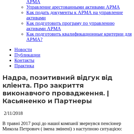
АРМА
Управление арестованными активами АРМА
Как подать документы к АРМА на управление
активами
Как подготовить програму по управлению
активами АРМА
Как подготовить квалификационные критерии для
АРМА?
Новости
Публикации
Контакты
Практика
Надра, позитивний відгук від
кліента. Про закриття
виконавчого провадження. |
Касьяненко и Партнеры
2/11/2018
В травні 2017 році до нашої компанії звернувся пенсіонер
Микола Петрович ( імена змінені) з наступною ситуацією: