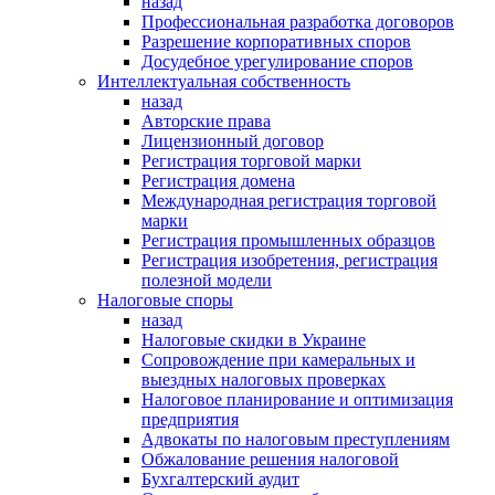
назад
Профессиональная разработка договоров
Разрешение корпоративных споров
Досудебное урегулирование споров
Интеллектуальная собственность
назад
Авторские права
Лицензионный договор
Регистрация торговой марки
Регистрация домена
Международная регистрация торговой
марки
Регистрация промышленных образцов
Регистрация изобретения, регистрация
полезной модели
Налоговые споры
назад
Налоговые скидки в Украине
Сопровождение при камеральных и
выездных налоговых проверках
Налоговое планирование и оптимизация
предприятия
Адвокаты по налоговым преступлениям
Обжалование решения налоговой
Бухгалтерский аудит