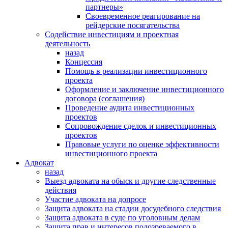
партнеры»
Своевременное реагирование на
рейдерские посягательства
Содействие инвестициям и проектная
деятельность
назад
Концессия
Помощь в реализации инвестиционного
проекта
Оформление и заключение инвестиционного
договора (соглашения)
Проведение аудита инвестиционных
проектов
Сопровождение сделок и инвестиционных
проектов
Правовые услуги по оценке эффективности
инвестиционного проекта
Адвокат
назад
Выезд адвоката на обыск и другие следственные
действия
Участие адвоката на допросе
Защита адвоката на стадии досудебного следствия
Защита адвоката в суде по уголовным делам
Защита прав и интересов подозреваемого в