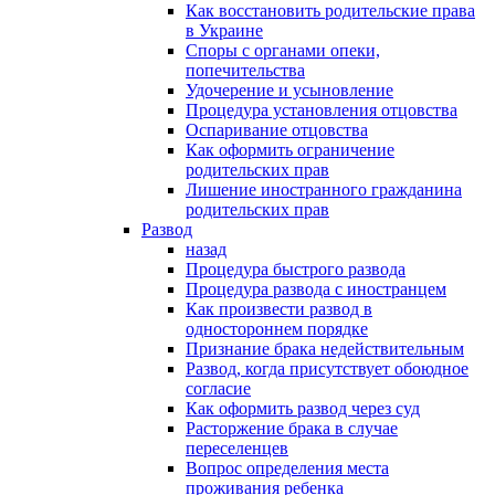
Как восстановить родительские права
в Украине
Споры с органами опеки,
попечительства
Удочерение и усыновление
Процедура установления отцовства
Оспаривание отцовства
Как оформить ограничение
родительских прав
Лишение иностранного гражданина
родительских прав
Развод
назад
Процедура быстрого развода
Процедура развода с иностранцем
Как произвести развод в
одностороннем порядке
Признание брака недействительным
Развод, когда присутствует обоюдное
согласие
Как оформить развод через суд
Расторжение брака в случае
переселенцев
Вопрос определения места
проживания ребенка