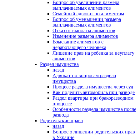
Вопрос об увеличении размера
выплачиваемых алиментов
Семейный адвокат по алиментам
Вопрос об уменьшении размера
выплачиваемых алиментов
Отказ от выплаты алиментов
Изменение размера алиментов
Взыскание алиментов с
неработающего человека
Лишение прав на ребенка за неуплату
алиментов
Раздел имущества
назад
Адвокат по вопросам раздела
имущества
Процесс раздела имущества через суд
Как поделить автомобиль при разводе
Раздел квартиры при бракоразводном
процессе
Особенности раздела имущества после
развода
Родительские права
назад
Вопрос о лишении родительских прав
в Украине