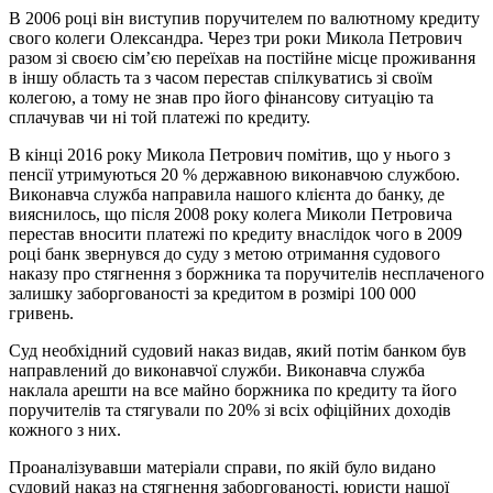
В 2006 році він виступив поручителем по валютному кредиту
свого колеги Олександра. Через три роки Микола Петрович
разом зі своєю сім’єю переїхав на постійне місце проживання
в іншу область та з часом перестав спілкуватись зі своїм
колегою, а тому не знав про його фінансову ситуацію та
сплачував чи ні той платежі по кредиту.
В кінці 2016 року Микола Петрович помітив, що у нього з
пенсії утримуються 20 % державною виконавчою службою.
Виконавча служба направила нашого клієнта до банку, де
вияснилось, що після 2008 року колега Миколи Петровича
перестав вносити платежі по кредиту внаслідок чого в 2009
році банк звернувся до суду з метою отримання судового
наказу про стягнення з боржника та поручителів несплаченого
залишку заборгованості за кредитом в розмірі 100 000
гривень.
Суд необхідний судовий наказ видав, який потім банком був
направлений до виконавчої служби. Виконавча служба
наклала арешти на все майно боржника по кредиту та його
поручителів та стягували по 20% зі всіх офіційних доходів
кожного з них.
Проаналізувавши матеріали справи, по якій було видано
судовий наказ на стягнення заборгованості, юристи нашої