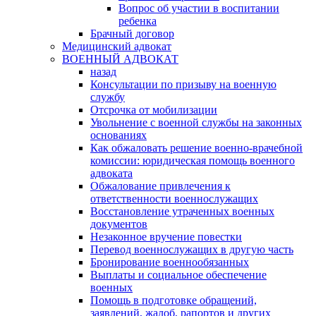
Вопрос об участии в воспитании
ребенка
Брачный договор
Медицинский адвокат
ВОЕННЫЙ АДВОКАТ
назад
Консультации по призыву на военную
службу
Отсрочка от мобилизации
Увольнение с военной службы на законных
основаниях
Как обжаловать решение военно-врачебной
комиссии: юридическая помощь военного
адвоката
Обжалование привлечения к
ответственности военнослужащих
Восстановление утраченных военных
документов
Незаконное вручение повестки
Перевод военнослужащих в другую часть
Бронирование военнообязанных
Выплаты и социальное обеспечение
военных
Помощь в подготовке обращений,
заявлений, жалоб, рапортов и других