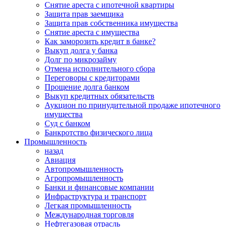
Снятие ареста с ипотечной квартиры
Защита прав заемщика
Защита прав собственника имущества
Снятие ареста с имущества
Как заморозить кредит в банке?
Выкуп долга у банка
Долг по микрозайму
Отмена исполнительного сбора
Переговоры с кредиторами
Прощение долга банком
Выкуп кредитных обязательств
Аукцион по принудительной продаже ипотечного
имущества
Суд с банком
Банкротство физического лица
Промышленность
назад
Авиация
Автопромышленность
Агропромышленность
Банки и финансовые компании
Инфраструктура и транспорт
Легкая промышленность
Международная торговля
Нефтегазовая отрасль