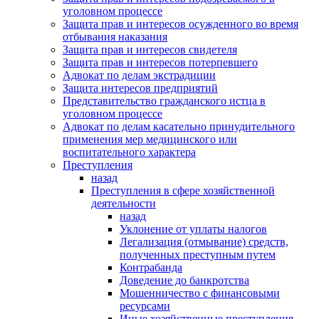
уголовном процессе
Защита прав и интересов осужденного во время
отбывания наказания
Защита прав и интересов свидетеля
Защита прав и интересов потерпевшего
Адвокат по делам экстрадиции
Защита интересов предприятий
Представительство гражданского истца в
уголовном процессе
Адвокат по делам касательно принудительного
применения мер медицинского или
воспитательного характера
Преступления
назад
Преступления в сфере хозяйственной
деятельности
назад
Уклонение от уплаты налогов
Легализация (отмывание) средств,
полученных преступным путем
Контрабанда
Доведение до банкротства
Мошенничество с финансовыми
ресурсами
Иные хозяйственные преступления