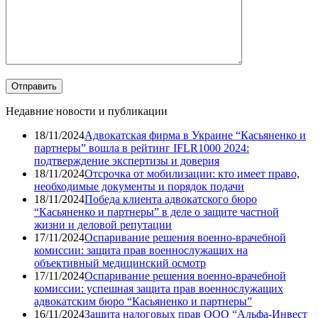
Недавние новости и публикации
18/11/2024
Адвокатская фирма в Украине “Касьяненко и
партнеры” вошла в рейтинг IFLR1000 2024:
подтверждение экспертизы и доверия
18/11/2024
Отсрочка от мобилизации: кто имеет право,
необходимые документы и порядок подачи
18/11/2024
Победа клиента адвокатского бюро
“Касьяненко и партнеры” в деле о защите частной
жизни и деловой репутации
17/11/2024
Оспаривание решения военно-врачебной
комиссии: защита прав военнослужащих на
объективный медицинский осмотр
17/11/2024
Оспаривание решения военно-врачебной
комиссии: успешная защита прав военнослужащих
адвокатским бюро “Касьяненко и партнеры”
16/11/2024
Защита налоговых прав ООО “Альфа-Инвест