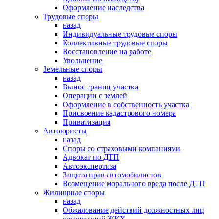
Оформление наследства
Трудовые споры
назад
Индивидуальные трудовые споры
Коллективные трудовые споры
Восстановление на работе
Увольнение
Земельные споры
назад
Вынос границ участка
Операции с землей
Оформление в собственность участка
Присвоение кадастрового номера
Приватизация
Автоюристы
назад
Споры со страховыми компаниями
Адвокат по ДТП
Автоэкспертиза
Защита прав автомобилистов
Возмещение морального вреда после ДТП
Жилищные споры
назад
Обжалование действий должностных лиц
организаций ЖКХ