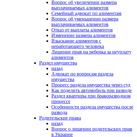
Вопрос об увеличении размера
выплачиваемых алиментов
Семейный адвокат по алиментам
Вопрос об уменьшении размера
выплачиваемых алиментов
Отказ от выплаты алиментов
Изменение размера алиментов
Взыскание алиментов с
неработающего человека
Лишение прав на ребенка за неуплату
алиментов
Раздел имущества
назад
Адвокат по вопросам раздела
имущества
Процесс раздела имущества через суд
Как поделить автомобиль при разводе
Раздел квартиры при бракоразводном
процессе
Особенности раздела имущества после
развода
Родительские права
назад
Вопрос о лишении родительских прав
в Украине