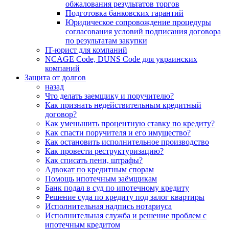
обжалования результатов торгов
Подготовка банковских гарантий
Юридическое сопровождение процедуры
согласования условий подписания договора
по результатам закупки
IT-юрист для компаний
NCAGE Code, DUNS Code для украинских
компаний
Защита от долгов
назад
Что делать заемщику и поручителю?
Как признать недействительным кредитный
договор?
Как уменьшить процентную ставку по кредиту?
Как спасти поручителя и его имущество?
Как остановить исполнительное производство
Как провести реструктуризацию?
Как списать пени, штрафы?
Адвокат по кредитным спорам
Помощь ипотечным заёмщикам
Банк подал в суд по ипотечному кредиту
Решение суда по кредиту под залог квартиры
Исполнительная надпись нотариуса
Исполнительная служба и решение проблем с
ипотечным кредитом