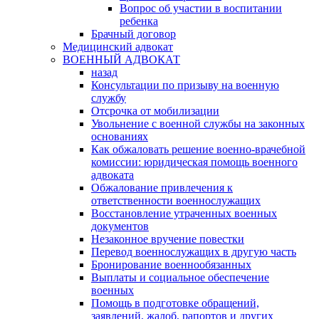
Вопрос об участии в воспитании
ребенка
Брачный договор
Медицинский адвокат
ВОЕННЫЙ АДВОКАТ
назад
Консультации по призыву на военную
службу
Отсрочка от мобилизации
Увольнение с военной службы на законных
основаниях
Как обжаловать решение военно-врачебной
комиссии: юридическая помощь военного
адвоката
Обжалование привлечения к
ответственности военнослужащих
Восстановление утраченных военных
документов
Незаконное вручение повестки
Перевод военнослужащих в другую часть
Бронирование военнообязанных
Выплаты и социальное обеспечение
военных
Помощь в подготовке обращений,
заявлений, жалоб, рапортов и других