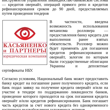
инструментов управления ликвидностью банковской системы
— кредитов овернайт, операций прямого репо и кредитов
рефинансирования сроком до 90 дней, предоставляемых
путем проведения тендеров
В частности, введена
возможность использования
механизма ролловера —
предоставления банку кредита для
выполнения ранее взятых
обязательств. Ролловер можно
будет применять для погашения
кредитов рефинансирования и
овернайт, залогом по которым
были государственные облигации
Украины и депозитные
сертификаты НБУ.
Согласно условиям, Национальный банк может предоставить
банку кредит на погашение ранее полученного кредита, если
банк подал заявку на получение кредита овернайт и/или на
участие в тендере по поддержанию ликвидности банков,
проведение которого приходится на срок погашения кредита
овернайт и/или кредитов рефинансирования. Банк погашает
часть кредитов за счет нового кредита без одновременного
частичного высвобождения заложенных активов.