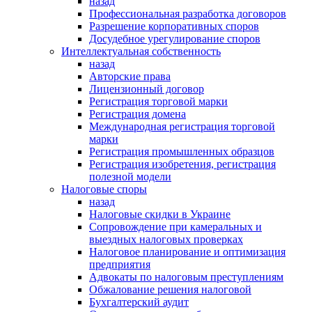
назад
Профессиональная разработка договоров
Разрешение корпоративных споров
Досудебное урегулирование споров
Интеллектуальная собственность
назад
Авторские права
Лицензионный договор
Регистрация торговой марки
Регистрация домена
Международная регистрация торговой
марки
Регистрация промышленных образцов
Регистрация изобретения, регистрация
полезной модели
Налоговые споры
назад
Налоговые скидки в Украине
Сопровождение при камеральных и
выездных налоговых проверках
Налоговое планирование и оптимизация
предприятия
Адвокаты по налоговым преступлениям
Обжалование решения налоговой
Бухгалтерский аудит