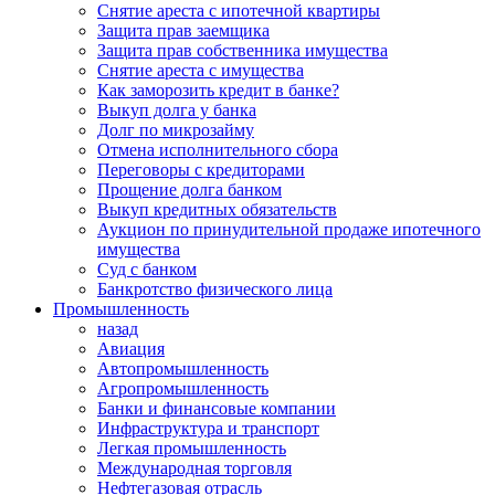
Снятие ареста с ипотечной квартиры
Защита прав заемщика
Защита прав собственника имущества
Снятие ареста с имущества
Как заморозить кредит в банке?
Выкуп долга у банка
Долг по микрозайму
Отмена исполнительного сбора
Переговоры с кредиторами
Прощение долга банком
Выкуп кредитных обязательств
Аукцион по принудительной продаже ипотечного
имущества
Суд с банком
Банкротство физического лица
Промышленность
назад
Авиация
Автопромышленность
Агропромышленность
Банки и финансовые компании
Инфраструктура и транспорт
Легкая промышленность
Международная торговля
Нефтегазовая отрасль