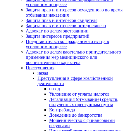
уголовном процессе
Защита прав и интересов осужденного во время
отбывания наказания
Защита прав и интересов свидетеля
Защита прав и интересов потерпевшего
Адвокат по делам экстрадиции
Защита интересов предприятий
Представительство гражданского истца в
уголовном процессе
Адвокат по делам касательно принудительного
применения мер медицинского или
воспитательного характера
Преступления
назад
Преступления в сфере хозяйственной
деятельности
назад
Уклонение от уплаты налогов
Легализация (отмывание) средств,
полученных преступным путем
Контрабанда
Доведение до банкротства
Мошенничество с финансовыми
ресурсами
Иные хозяйственные преступления