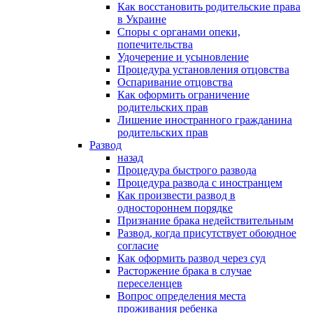
Как восстановить родительские права
в Украине
Споры с органами опеки,
попечительства
Удочерение и усыновление
Процедура установления отцовства
Оспаривание отцовства
Как оформить ограничение
родительских прав
Лишение иностранного гражданина
родительских прав
Развод
назад
Процедура быстрого развода
Процедура развода с иностранцем
Как произвести развод в
одностороннем порядке
Признание брака недействительным
Развод, когда присутствует обоюдное
согласие
Как оформить развод через суд
Расторжение брака в случае
переселенцев
Вопрос определения места
проживания ребенка