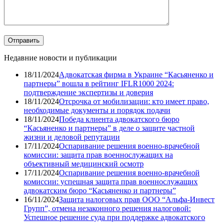
Недавние новости и публикации
18/11/2024
Адвокатская фирма в Украине “Касьяненко и
партнеры” вошла в рейтинг IFLR1000 2024:
подтверждение экспертизы и доверия
18/11/2024
Отсрочка от мобилизации: кто имеет право,
необходимые документы и порядок подачи
18/11/2024
Победа клиента адвокатского бюро
“Касьяненко и партнеры” в деле о защите частной
жизни и деловой репутации
17/11/2024
Оспаривание решения военно-врачебной
комиссии: защита прав военнослужащих на
объективный медицинский осмотр
17/11/2024
Оспаривание решения военно-врачебной
комиссии: успешная защита прав военнослужащих
адвокатским бюро “Касьяненко и партнеры”
16/11/2024
Защита налоговых прав ООО “Альфа-Инвест
Групп”, отмена незаконного решения налоговой:
Успешное решение суда при поддержке адвокатского