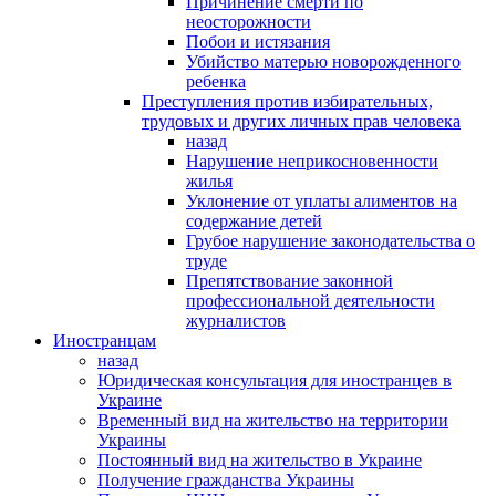
Причинение смерти по
неосторожности
Побои и истязания
Убийство матерью новорожденного
ребенка
Преступления против избирательных,
трудовых и других личных прав человека
назад
Нарушение неприкосновенности
жилья
Уклонение от уплаты алиментов на
содержание детей
Грубое нарушение законодательства о
труде
Препятствование законной
профессиональной деятельности
журналистов
Иностранцам
назад
Юридическая консультация для иностранцев в
Украине
Временный вид на жительство на территории
Украины
Постоянный вид на жительство в Украине
Получение гражданства Украины