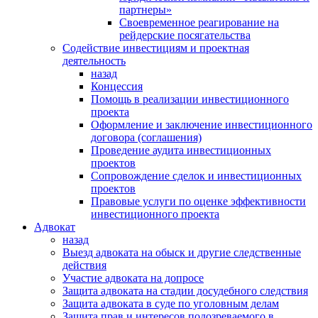
партнеры»
Своевременное реагирование на
рейдерские посягательства
Содействие инвестициям и проектная
деятельность
назад
Концессия
Помощь в реализации инвестиционного
проекта
Оформление и заключение инвестиционного
договора (соглашения)
Проведение аудита инвестиционных
проектов
Сопровождение сделок и инвестиционных
проектов
Правовые услуги по оценке эффективности
инвестиционного проекта
Адвокат
назад
Выезд адвоката на обыск и другие следственные
действия
Участие адвоката на допросе
Защита адвоката на стадии досудебного следствия
Защита адвоката в суде по уголовным делам
Защита прав и интересов подозреваемого в