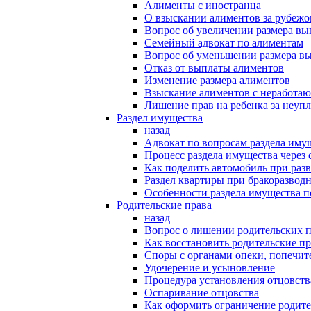
Алименты с иностранца
О взыскании алиментов за рубеж
Вопрос об увеличении размера в
Семейный адвокат по алиментам
Вопрос об уменьшении размера в
Отказ от выплаты алиментов
Изменение размера алиментов
Взыскание алиментов с неработаю
Лишение прав на ребенка за неуп
Раздел имущества
назад
Адвокат по вопросам раздела иму
Процесс раздела имущества через 
Как поделить автомобиль при раз
Раздел квартиры при бракоразвод
Особенности раздела имущества п
Родительские права
назад
Вопрос о лишении родительских п
Как восстановить родительские пр
Споры с органами опеки, попечит
Удочерение и усыновление
Процедура установления отцовств
Оспаривание отцовства
Как оформить ограничение родите