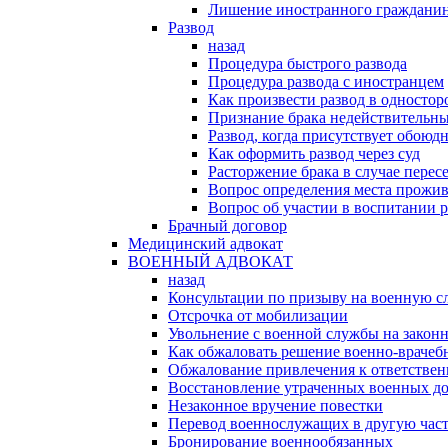
Лишение иностранного гражданин
Развод
назад
Процедура быстрого развода
Процедура развода с иностранцем
Как произвести развод в односто
Признание брака недействительн
Развод, когда присутствует обоюдн
Как оформить развод через суд
Расторжение брака в случае перес
Вопрос определения места прожив
Вопрос об участии в воспитании 
Брачный договор
Медицинский адвокат
ВОЕННЫЙ АДВОКАТ
назад
Консультации по призыву на военную с
Отсрочка от мобилизации
Увольнение с военной службы на закон
Как обжаловать решение военно-врачеб
Обжалование привлечения к ответстве
Восстановление утраченных военных д
Незаконное вручение повестки
Перевод военнослужащих в другую час
Бронирование военнообязанных