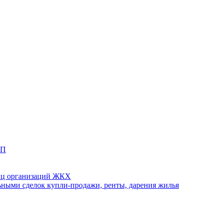
ТП
иц организаций ЖКХ
ными сделок купли-продажи, ренты, дарения жилья