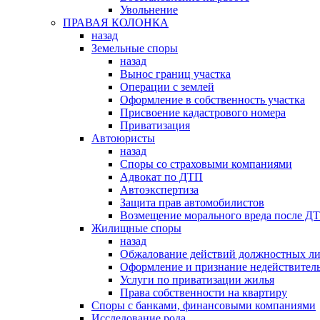
Увольнение
ПРАВАЯ КОЛОНКА
назад
Земельные споры
назад
Вынос границ участка
Операции с землей
Оформление в собственность участка
Присвоение кадастрового номера
Приватизация
Автоюристы
назад
Споры со страховыми компаниями
Адвокат по ДТП
Автоэкспертиза
Защита прав автомобилистов
Возмещение морального вреда после Д
Жилищные споры
назад
Обжалование действий должностных л
Оформление и признание недействитель
Услуги по приватизации жилья
Права собственности на квартиру
Cпоры с банками, финансовыми компаниями
Исследование рода