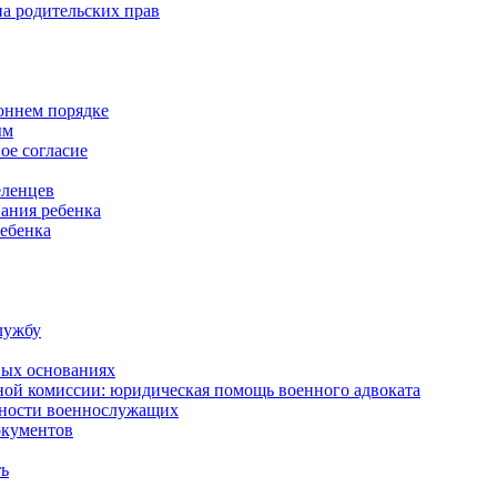
а родительских прав
роннем порядке
ым
ое согласие
еленцев
ания ребенка
ребенка
лужбу
ных основаниях
ной комиссии: юридическая помощь военного адвоката
нности военнослужащих
окументов
ть