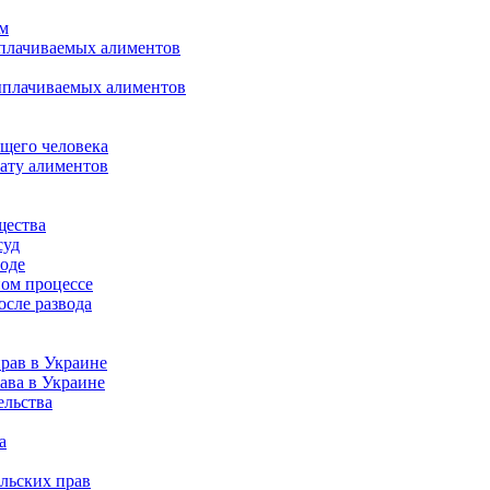
ом
ыплачиваемых алиментов
ыплачиваемых алиментов
щего человека
лату алиментов
щества
суд
воде
ном процессе
осле развода
рав в Украине
ава в Украине
ельства
а
льских прав