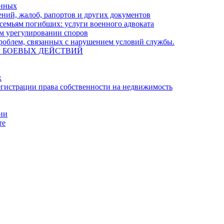
енных
ний, жалоб, рапортов и других документов
семьям погибших: услуги военного адвоката
м урегулировании споров
облем, связанных с нарушением условий службы.
А БОЕВЫХ ДЕЙСТВИЙ
х
гистрации права собственности на недвижимость
ции
те