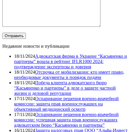
Недавние новости и публикации
18/11/2024
Адвокатская фирма в Украине “Касьяненко и
партнеры” вошла в рейтинг IFLR1000 2024:
подтверждение экспертизы и доверия
18/11/2024
Отсрочка от мобилизации: кто имеет право,
необходимые документы и порядок подачи
18/11/2024
Победа клиента адвокатского бюро
“Касьяненко и партнеры” в деле о защите частной
жизни и деловой репутации
17/11/2024
Оспаривание решения военно-врачебной
комиссии: защита прав военнослужащих на
объективный медицинский осмотр
17/11/2024
Оспаривание решения военно-врачебной
комиссии: успешная защита прав военнослужащих
адвокатским бюро “Касьяненко и партнеры”
16/11/2024
Защита налоговых прав ООО “Альфа-Инвест