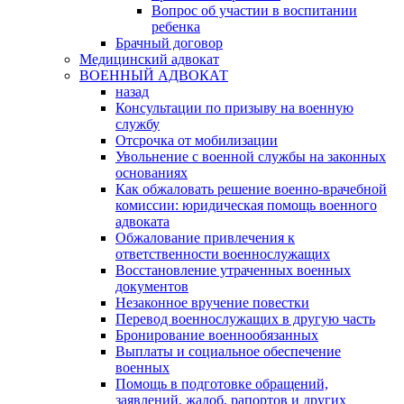
Вопрос об участии в воспитании
ребенка
Брачный договор
Медицинский адвокат
ВОЕННЫЙ АДВОКАТ
назад
Консультации по призыву на военную
службу
Отсрочка от мобилизации
Увольнение с военной службы на законных
основаниях
Как обжаловать решение военно-врачебной
комиссии: юридическая помощь военного
адвоката
Обжалование привлечения к
ответственности военнослужащих
Восстановление утраченных военных
документов
Незаконное вручение повестки
Перевод военнослужащих в другую часть
Бронирование военнообязанных
Выплаты и социальное обеспечение
военных
Помощь в подготовке обращений,
заявлений, жалоб, рапортов и других