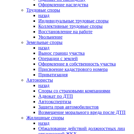
Оформление наследства
Трудовые споры
назад
Индивидуальные трудовые споры
Коллективные трудовые споры
Восстановление на работе
Увольнение
Земельные споры
назад
Вынос границ участка
Операции с землей
Оформление в собственность участка
Присвоение кадастрового номера
Приватизация
Автоюристы
назад
Споры со страховыми компаниями
Адвокат по ДТП
Автоэкспертиза
Защита прав автомобилистов
Возмещение морального вреда после ДТП
Жилищные споры
назад
Обжалование действий должностных лиц
организаций ЖКХ