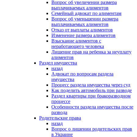
Вопрос об увеличении размера
выплачиваемых алиментов
Семейный адвокат по алиментам
Вопрос об уменьшении размера
выплачиваемых алиментов
Отказ от выплаты алиментов
Изменение размера алиментов
Взыскание алиментов с
неработающего человека
Лишение прав на ребенка за неуплату
алиментов
Раздел имущества
назад
Адвокат по вопросам раздела
имущества
Процесс раздела имущества через суд
Как поделить автомобиль при разводе
Раздел квартиры при бракоразводном
процессе
Особенности раздела имущества после
развода
Родительские права
назад
Вопрос о лишении родительских прав
в Украине