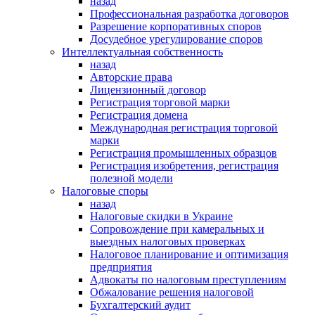
назад
Профессиональная разработка договоров
Разрешение корпоративных споров
Досудебное урегулирование споров
Интеллектуальная собственность
назад
Авторские права
Лицензионный договор
Регистрация торговой марки
Регистрация домена
Международная регистрация торговой
марки
Регистрация промышленных образцов
Регистрация изобретения, регистрация
полезной модели
Налоговые споры
назад
Налоговые скидки в Украине
Сопровождение при камеральных и
выездных налоговых проверках
Налоговое планирование и оптимизация
предприятия
Адвокаты по налоговым преступлениям
Обжалование решения налоговой
Бухгалтерский аудит