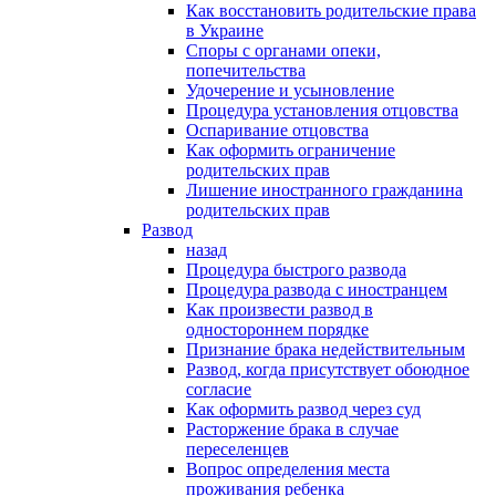
Как восстановить родительские права
в Украине
Споры с органами опеки,
попечительства
Удочерение и усыновление
Процедура установления отцовства
Оспаривание отцовства
Как оформить ограничение
родительских прав
Лишение иностранного гражданина
родительских прав
Развод
назад
Процедура быстрого развода
Процедура развода с иностранцем
Как произвести развод в
одностороннем порядке
Признание брака недействительным
Развод, когда присутствует обоюдное
согласие
Как оформить развод через суд
Расторжение брака в случае
переселенцев
Вопрос определения места
проживания ребенка