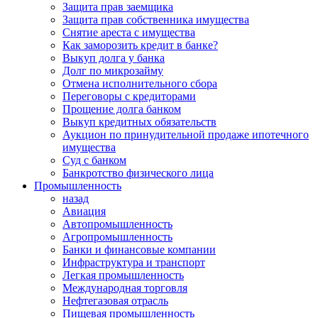
Защита прав заемщика
Защита прав собственника имущества
Снятие ареста с имущества
Как заморозить кредит в банке?
Выкуп долга у банка
Долг по микрозайму
Отмена исполнительного сбора
Переговоры с кредиторами
Прощение долга банком
Выкуп кредитных обязательств
Аукцион по принудительной продаже ипотечного
имущества
Суд с банком
Банкротство физического лица
Промышленность
назад
Авиация
Автопромышленность
Агропромышленность
Банки и финансовые компании
Инфраструктура и транспорт
Легкая промышленность
Международная торговля
Нефтегазовая отрасль
Пищевая промышленность