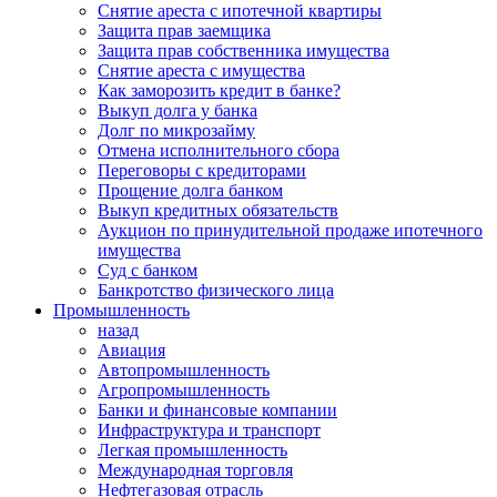
Снятие ареста с ипотечной квартиры
Защита прав заемщика
Защита прав собственника имущества
Снятие ареста с имущества
Как заморозить кредит в банке?
Выкуп долга у банка
Долг по микрозайму
Отмена исполнительного сбора
Переговоры с кредиторами
Прощение долга банком
Выкуп кредитных обязательств
Аукцион по принудительной продаже ипотечного
имущества
Суд с банком
Банкротство физического лица
Промышленность
назад
Авиация
Автопромышленность
Агропромышленность
Банки и финансовые компании
Инфраструктура и транспорт
Легкая промышленность
Международная торговля
Нефтегазовая отрасль