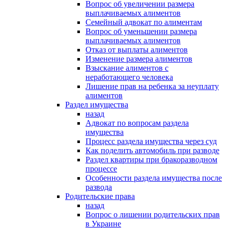
Вопрос об увеличении размера
выплачиваемых алиментов
Семейный адвокат по алиментам
Вопрос об уменьшении размера
выплачиваемых алиментов
Отказ от выплаты алиментов
Изменение размера алиментов
Взыскание алиментов с
неработающего человека
Лишение прав на ребенка за неуплату
алиментов
Раздел имущества
назад
Адвокат по вопросам раздела
имущества
Процесс раздела имущества через суд
Как поделить автомобиль при разводе
Раздел квартиры при бракоразводном
процессе
Особенности раздела имущества после
развода
Родительские права
назад
Вопрос о лишении родительских прав
в Украине