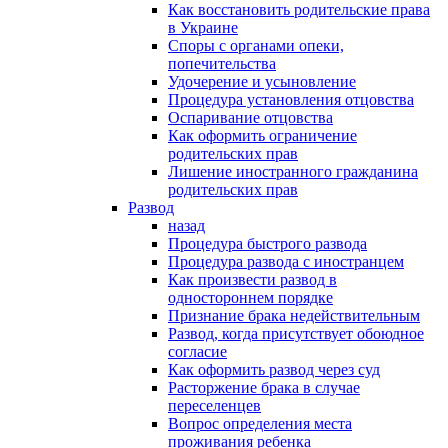
Как восстановить родительские права
в Украине
Споры с органами опеки,
попечительства
Удочерение и усыновление
Процедура установления отцовства
Оспаривание отцовства
Как оформить ограничение
родительских прав
Лишение иностранного гражданина
родительских прав
Развод
назад
Процедура быстрого развода
Процедура развода с иностранцем
Как произвести развод в
одностороннем порядке
Признание брака недействительным
Развод, когда присутствует обоюдное
согласие
Как оформить развод через суд
Расторжение брака в случае
переселенцев
Вопрос определения места
проживания ребенка