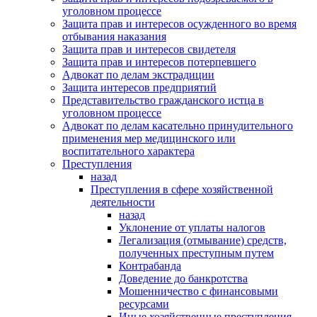
уголовном процессе
Защита прав и интересов осужденного во время
отбывания наказания
Защита прав и интересов свидетеля
Защита прав и интересов потерпевшего
Адвокат по делам экстрадиции
Защита интересов предприятий
Представительство гражданского истца в
уголовном процессе
Адвокат по делам касательно принудительного
применения мер медицинского или
воспитательного характера
Преступления
назад
Преступления в сфере хозяйственной
деятельности
назад
Уклонение от уплаты налогов
Легализация (отмывание) средств,
полученных преступным путем
Контрабанда
Доведение до банкротства
Мошенничество с финансовыми
ресурсами
Иные хозяйственные преступления