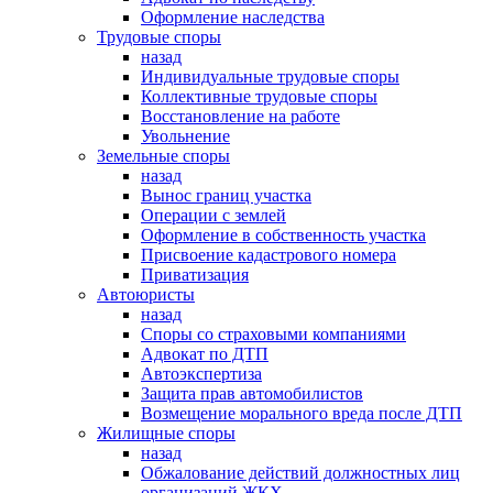
Оформление наследства
Трудовые споры
назад
Индивидуальные трудовые споры
Коллективные трудовые споры
Восстановление на работе
Увольнение
Земельные споры
назад
Вынос границ участка
Операции с землей
Оформление в собственность участка
Присвоение кадастрового номера
Приватизация
Автоюристы
назад
Споры со страховыми компаниями
Адвокат по ДТП
Автоэкспертиза
Защита прав автомобилистов
Возмещение морального вреда после ДТП
Жилищные споры
назад
Обжалование действий должностных лиц
организаций ЖКХ