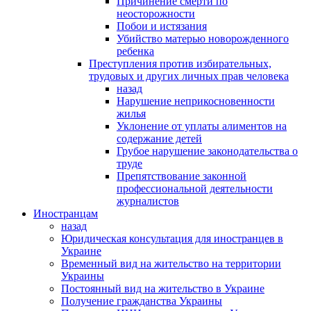
Причинение смерти по
неосторожности
Побои и истязания
Убийство матерью новорожденного
ребенка
Преступления против избирательных,
трудовых и других личных прав человека
назад
Нарушение неприкосновенности
жилья
Уклонение от уплаты алиментов на
содержание детей
Грубое нарушение законодательства о
труде
Препятствование законной
профессиональной деятельности
журналистов
Иностранцам
назад
Юридическая консультация для иностранцев в
Украине
Временный вид на жительство на территории
Украины
Постоянный вид на жительство в Украине
Получение гражданства Украины