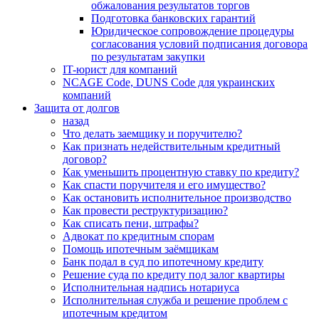
обжалования результатов торгов
Подготовка банковских гарантий
Юридическое сопровождение процедуры
согласования условий подписания договора
по результатам закупки
IT-юрист для компаний
NCAGE Code, DUNS Code для украинских
компаний
Защита от долгов
назад
Что делать заемщику и поручителю?
Как признать недействительным кредитный
договор?
Как уменьшить процентную ставку по кредиту?
Как спасти поручителя и его имущество?
Как остановить исполнительное производство
Как провести реструктуризацию?
Как списать пени, штрафы?
Адвокат по кредитным спорам
Помощь ипотечным заёмщикам
Банк подал в суд по ипотечному кредиту
Решение суда по кредиту под залог квартиры
Исполнительная надпись нотариуса
Исполнительная служба и решение проблем с
ипотечным кредитом