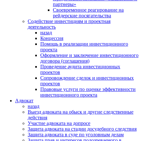
партнеры»
Своевременное реагирование на
рейдерские посягательства
Содействие инвестициям и проектная
деятельность
назад
Концессия
Помощь в реализации инвестиционного
проекта
Оформление и заключение инвестиционного
договора (соглашения)
Проведение аудита инвестиционных
проектов
Сопровождение сделок и инвестиционных
проектов
Правовые услуги по оценке эффективности
инвестиционного проекта
Адвокат
назад
Выезд адвоката на обыск и другие следственные
действия
Участие адвоката на допросе
Защита адвоката на стадии досудебного следствия
Защита адвоката в суде по уголовным делам
Защита прав и интересов подозреваемого в