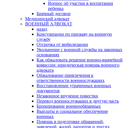
Вопрос об участии в воспитании
ребенка
Брачный договор
Медицинский адвокат
ВОЕННЫЙ АДВОКАТ
назад
Консультации по призыву на военную
службу
Отсрочка от мобилизации
Увольнение с военной службы на законных
основаниях
Как обжаловать решение военно-врачебной
комиссии: юридическая помощь военного
адвоката
Обжалование привлечения к
ответственности военнослужащих
Восстановление утраченных военных
документов
Незаконное вручение повестки
Перевод военнослужащих в другую часть
Бронирование военнообязанных
Выплаты и социальное обеспечение
военных
Помощь в подготовке обращений,
заявлений, жалоб, рапортов и других