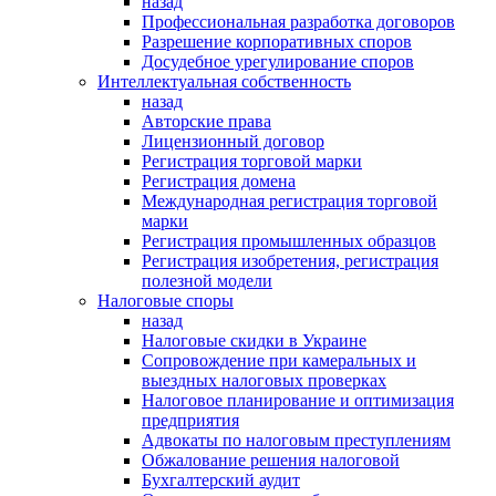
назад
Профессиональная разработка договоров
Разрешение корпоративных споров
Досудебное урегулирование споров
Интеллектуальная собственность
назад
Авторские права
Лицензионный договор
Регистрация торговой марки
Регистрация домена
Международная регистрация торговой
марки
Регистрация промышленных образцов
Регистрация изобретения, регистрация
полезной модели
Налоговые споры
назад
Налоговые скидки в Украине
Сопровождение при камеральных и
выездных налоговых проверках
Налоговое планирование и оптимизация
предприятия
Адвокаты по налоговым преступлениям
Обжалование решения налоговой
Бухгалтерский аудит