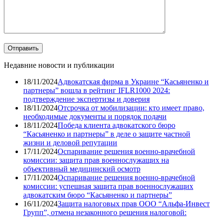
Недавние новости и публикации
18/11/2024
Адвокатская фирма в Украине “Касьяненко и
партнеры” вошла в рейтинг IFLR1000 2024:
подтверждение экспертизы и доверия
18/11/2024
Отсрочка от мобилизации: кто имеет право,
необходимые документы и порядок подачи
18/11/2024
Победа клиента адвокатского бюро
“Касьяненко и партнеры” в деле о защите частной
жизни и деловой репутации
17/11/2024
Оспаривание решения военно-врачебной
комиссии: защита прав военнослужащих на
объективный медицинский осмотр
17/11/2024
Оспаривание решения военно-врачебной
комиссии: успешная защита прав военнослужащих
адвокатским бюро “Касьяненко и партнеры”
16/11/2024
Защита налоговых прав ООО “Альфа-Инвест
Групп”, отмена незаконного решения налоговой: