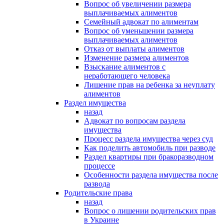
Вопрос об увеличении размера
выплачиваемых алиментов
Семейный адвокат по алиментам
Вопрос об уменьшении размера
выплачиваемых алиментов
Отказ от выплаты алиментов
Изменение размера алиментов
Взыскание алиментов с
неработающего человека
Лишение прав на ребенка за неуплату
алиментов
Раздел имущества
назад
Адвокат по вопросам раздела
имущества
Процесс раздела имущества через суд
Как поделить автомобиль при разводе
Раздел квартиры при бракоразводном
процессе
Особенности раздела имущества после
развода
Родительские права
назад
Вопрос о лишении родительских прав
в Украине