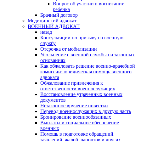
Вопрос об участии в воспитании
ребенка
Брачный договор
Медицинский адвокат
ВОЕННЫЙ АДВОКАТ
назад
Консультации по призыву на военную
службу
Отсрочка от мобилизации
Увольнение с военной службы на законных
основаниях
Как обжаловать решение военно-врачебной
комиссии: юридическая помощь военного
адвоката
Обжалование привлечения к
ответственности военнослужащих
Восстановление утраченных военных
документов
Незаконное вручение повестки
Перевод военнослужащих в другую часть
Бронирование военнообязанных
Выплаты и социальное обеспечение
военных
Помощь в подготовке обращений,
заявлений, жалоб, рапортов и других