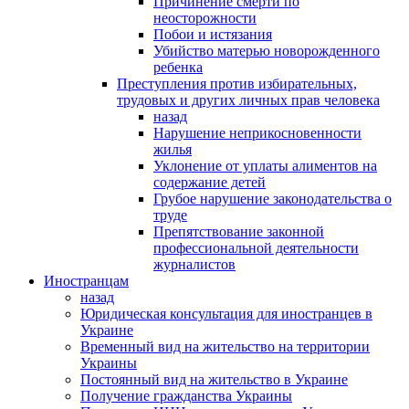
Причинение смерти по
неосторожности
Побои и истязания
Убийство матерью новорожденного
ребенка
Преступления против избирательных,
трудовых и других личных прав человека
назад
Нарушение неприкосновенности
жилья
Уклонение от уплаты алиментов на
содержание детей
Грубое нарушение законодательства о
труде
Препятствование законной
профессиональной деятельности
журналистов
Иностранцам
назад
Юридическая консультация для иностранцев в
Украине
Временный вид на жительство на территории
Украины
Постоянный вид на жительство в Украине
Получение гражданства Украины