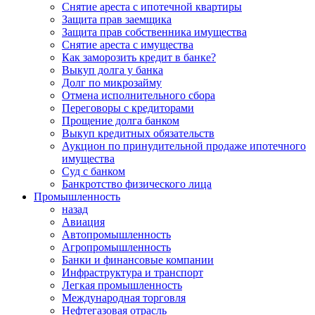
Снятие ареста с ипотечной квартиры
Защита прав заемщика
Защита прав собственника имущества
Снятие ареста с имущества
Как заморозить кредит в банке?
Выкуп долга у банка
Долг по микрозайму
Отмена исполнительного сбора
Переговоры с кредиторами
Прощение долга банком
Выкуп кредитных обязательств
Аукцион по принудительной продаже ипотечного
имущества
Суд с банком
Банкротство физического лица
Промышленность
назад
Авиация
Автопромышленность
Агропромышленность
Банки и финансовые компании
Инфраструктура и транспорт
Легкая промышленность
Международная торговля
Нефтегазовая отрасль