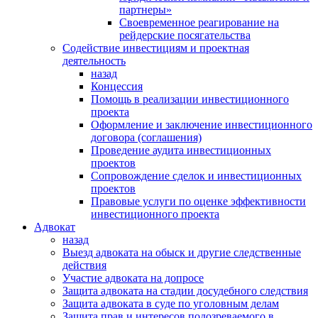
партнеры»
Своевременное реагирование на
рейдерские посягательства
Содействие инвестициям и проектная
деятельность
назад
Концессия
Помощь в реализации инвестиционного
проекта
Оформление и заключение инвестиционного
договора (соглашения)
Проведение аудита инвестиционных
проектов
Сопровождение сделок и инвестиционных
проектов
Правовые услуги по оценке эффективности
инвестиционного проекта
Адвокат
назад
Выезд адвоката на обыск и другие следственные
действия
Участие адвоката на допросе
Защита адвоката на стадии досудебного следствия
Защита адвоката в суде по уголовным делам
Защита прав и интересов подозреваемого в