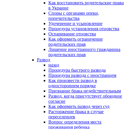
Как восстановить родительские права
в Украине
Споры с органами опеки,
попечительства
Удочерение и усыновление
Процедура установления отцовства
Оспаривание отцовства
Как оформить ограничение
родительских прав
Лишение иностранного гражданина
родительских прав
Развод
назад
Процедура быстрого развода
Процедура развода с иностранцем
Как произвести развод в
одностороннем порядке
Признание брака недействительным
Развод, когда присутствует обоюдное
согласие
Как оформить развод через суд
Расторжение брака в случае
переселенцев
Вопрос определения места
проживания ребенка