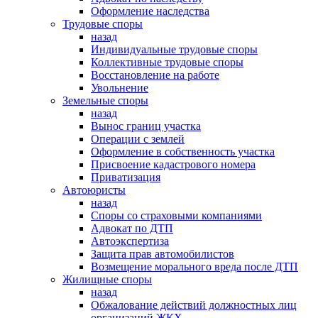
Оформление наследства
Трудовые споры
назад
Индивидуальные трудовые споры
Коллективные трудовые споры
Восстановление на работе
Увольнение
Земельные споры
назад
Вынос границ участка
Операции с землей
Оформление в собственность участка
Присвоение кадастрового номера
Приватизация
Автоюристы
назад
Споры со страховыми компаниями
Адвокат по ДТП
Автоэкспертиза
Защита прав автомобилистов
Возмещение морального вреда после ДТП
Жилищные споры
назад
Обжалование действий должностных лиц
организаций ЖКХ