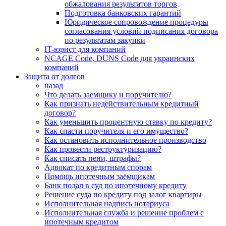
обжалования результатов торгов
Подготовка банковских гарантий
Юридическое сопровождение процедуры
согласования условий подписания договора
по результатам закупки
IT-юрист для компаний
NCAGE Code, DUNS Code для украинских
компаний
Защита от долгов
назад
Что делать заемщику и поручителю?
Как признать недействительным кредитный
договор?
Как уменьшить процентную ставку по кредиту?
Как спасти поручителя и его имущество?
Как остановить исполнительное производство
Как провести реструктуризацию?
Как списать пени, штрафы?
Адвокат по кредитным спорам
Помощь ипотечным заёмщикам
Банк подал в суд по ипотечному кредиту
Решение суда по кредиту под залог квартиры
Исполнительная надпись нотариуса
Исполнительная служба и решение проблем с
ипотечным кредитом