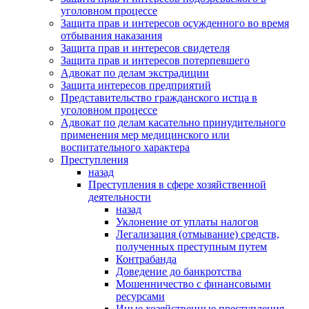
уголовном процессе
Защита прав и интересов осужденного во время
отбывания наказания
Защита прав и интересов свидетеля
Защита прав и интересов потерпевшего
Адвокат по делам экстрадиции
Защита интересов предприятий
Представительство гражданского истца в
уголовном процессе
Адвокат по делам касательно принудительного
применения мер медицинского или
воспитательного характера
Преступления
назад
Преступления в сфере хозяйственной
деятельности
назад
Уклонение от уплаты налогов
Легализация (отмывание) средств,
полученных преступным путем
Контрабанда
Доведение до банкротства
Мошенничество с финансовыми
ресурсами
Иные хозяйственные преступления