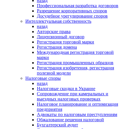
назад
Профессиональная разработка договоров
Разрешение корпоративных споров
Досудебное урегулирование споров
Интеллектуальная собственность
назад
Авторские права
Лицензионный договор
Регистрация торговой марки
Регистрация домена
Международная регистрация торговой
марки
Регистрация промышленных образцов
Регистрация изобретения, регистрация
полезной модели
Налоговые споры
назад
Налоговые скидки в Украине
Сопровождение при камеральных и
выездных налоговых проверках
Налоговое планирование и оптимизация
предприятия
Адвокаты по налоговым преступлениям
Обжалование решения налоговой
Бухгалтерский аудит