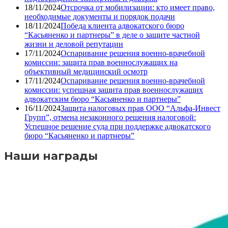
18/11/2024
Отсрочка от мобилизации: кто имеет право,
необходимые документы и порядок подачи
18/11/2024
Победа клиента адвокатского бюро
“Касьяненко и партнеры” в деле о защите частной
жизни и деловой репутации
17/11/2024
Оспаривание решения военно-врачебной
комиссии: защита прав военнослужащих на
объективный медицинский осмотр
17/11/2024
Оспаривание решения военно-врачебной
комиссии: успешная защита прав военнослужащих
адвокатским бюро “Касьяненко и партнеры”
16/11/2024
Защита налоговых прав ООО “Альфа-Инвест
Групп”, отмена незаконного решения налоговой:
Успешное решение суда при поддержке адвокатского
бюро “Касьяненко и партнеры”
Наши награды