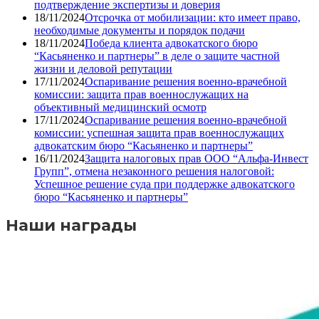
подтверждение экспертизы и доверия
18/11/2024
Отсрочка от мобилизации: кто имеет право,
необходимые документы и порядок подачи
18/11/2024
Победа клиента адвокатского бюро
“Касьяненко и партнеры” в деле о защите частной
жизни и деловой репутации
17/11/2024
Оспаривание решения военно-врачебной
комиссии: защита прав военнослужащих на
объективный медицинский осмотр
17/11/2024
Оспаривание решения военно-врачебной
комиссии: успешная защита прав военнослужащих
адвокатским бюро “Касьяненко и партнеры”
16/11/2024
Защита налоговых прав ООО “Альфа-Инвест
Групп”, отмена незаконного решения налоговой:
Успешное решение суда при поддержке адвокатского
бюро “Касьяненко и партнеры”
Наши награды