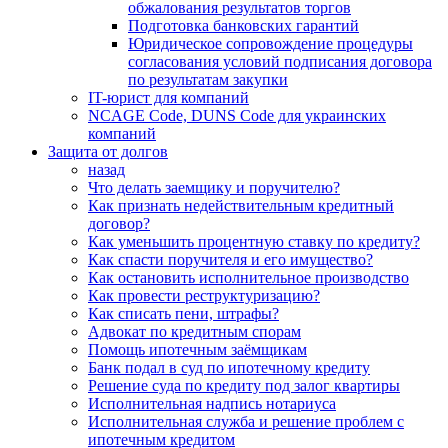
обжалования результатов торгов
Подготовка банковских гарантий
Юридическое сопровождение процедуры
согласования условий подписания договора
по результатам закупки
IT-юрист для компаний
NCAGE Code, DUNS Code для украинских
компаний
Защита от долгов
назад
Что делать заемщику и поручителю?
Как признать недействительным кредитный
договор?
Как уменьшить процентную ставку по кредиту?
Как спасти поручителя и его имущество?
Как остановить исполнительное производство
Как провести реструктуризацию?
Как списать пени, штрафы?
Адвокат по кредитным спорам
Помощь ипотечным заёмщикам
Банк подал в суд по ипотечному кредиту
Решение суда по кредиту под залог квартиры
Исполнительная надпись нотариуса
Исполнительная служба и решение проблем с
ипотечным кредитом