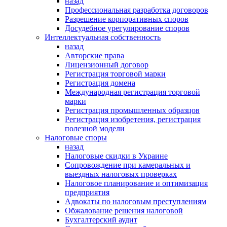
назад
Профессиональная разработка договоров
Разрешение корпоративных споров
Досудебное урегулирование споров
Интеллектуальная собственность
назад
Авторские права
Лицензионный договор
Регистрация торговой марки
Регистрация домена
Международная регистрация торговой
марки
Регистрация промышленных образцов
Регистрация изобретения, регистрация
полезной модели
Налоговые споры
назад
Налоговые скидки в Украине
Сопровождение при камеральных и
выездных налоговых проверках
Налоговое планирование и оптимизация
предприятия
Адвокаты по налоговым преступлениям
Обжалование решения налоговой
Бухгалтерский аудит