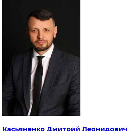
Касьяненко Дмитрий Леонидович