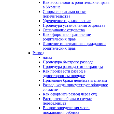
Как восстановить родительские права
в Украине
Споры с органами опеки,
попечительства
Удочерение и усыновление
Процедура установления отцовства
Оспаривание отцовства
Как оформить ограничение
родительских прав
Лишение иностранного гражданина
родительских прав
Развод
назад
Процедура быстрого развода
Процедура развода с иностранцем
Как произвести развод в
одностороннем порядке
Признание брака недействительным
Развод, когда присутствует обоюдное
согласие
Как оформить развод через суд
Расторжение брака в случае
переселенцев
Вопрос определения места
проживания ребенка