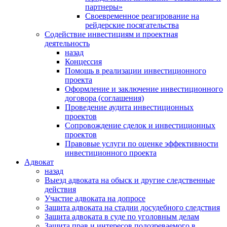
партнеры»
Своевременное реагирование на
рейдерские посягательства
Содействие инвестициям и проектная
деятельность
назад
Концессия
Помощь в реализации инвестиционного
проекта
Оформление и заключение инвестиционного
договора (соглашения)
Проведение аудита инвестиционных
проектов
Сопровождение сделок и инвестиционных
проектов
Правовые услуги по оценке эффективности
инвестиционного проекта
Адвокат
назад
Выезд адвоката на обыск и другие следственные
действия
Участие адвоката на допросе
Защита адвоката на стадии досудебного следствия
Защита адвоката в суде по уголовным делам
Защита прав и интересов подозреваемого в