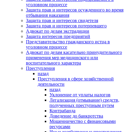
уголовном процессе
Защита прав и интересов осужденного во время
отбывания наказания
Защита прав и интересов свидетеля
Защита прав и интересов потерпевшего
Адвокат по делам экстрадиции
Защита интересов предприятий
Представительство гражданского истца в
уголовном процессе
Адвокат по делам касательно принудительного
применения мер медицинского или
воспитательного характера
Преступления
назад
Преступления в сфере хозяйственной
деятельности
назад
Уклонение от уплаты налогов
Легализация (отмывание) средств,
полученных преступным путем
Контрабанда
Доведение до банкротства
Мошенничество с финансовыми
ресурсами
Иные хозяйственные преступления