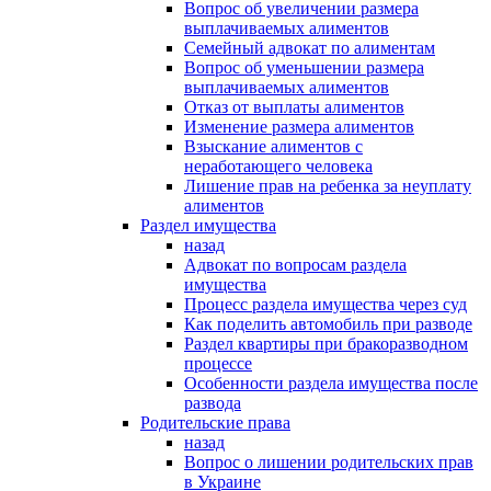
Вопрос об увеличении размера
выплачиваемых алиментов
Семейный адвокат по алиментам
Вопрос об уменьшении размера
выплачиваемых алиментов
Отказ от выплаты алиментов
Изменение размера алиментов
Взыскание алиментов с
неработающего человека
Лишение прав на ребенка за неуплату
алиментов
Раздел имущества
назад
Адвокат по вопросам раздела
имущества
Процесс раздела имущества через суд
Как поделить автомобиль при разводе
Раздел квартиры при бракоразводном
процессе
Особенности раздела имущества после
развода
Родительские права
назад
Вопрос о лишении родительских прав
в Украине