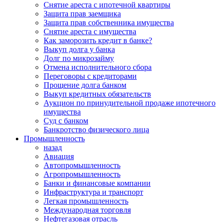
Снятие ареста с ипотечной квартиры
Защита прав заемщика
Защита прав собственника имущества
Снятие ареста с имущества
Как заморозить кредит в банке?
Выкуп долга у банка
Долг по микрозайму
Отмена исполнительного сбора
Переговоры с кредиторами
Прощение долга банком
Выкуп кредитных обязательств
Аукцион по принудительной продаже ипотечного
имущества
Суд с банком
Банкротство физического лица
Промышленность
назад
Авиация
Автопромышленность
Агропромышленность
Банки и финансовые компании
Инфраструктура и транспорт
Легкая промышленность
Международная торговля
Нефтегазовая отрасль