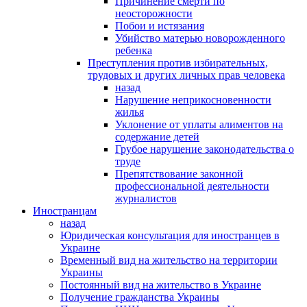
Причинение смерти по
неосторожности
Побои и истязания
Убийство матерью новорожденного
ребенка
Преступления против избирательных,
трудовых и других личных прав человека
назад
Нарушение неприкосновенности
жилья
Уклонение от уплаты алиментов на
содержание детей
Грубое нарушение законодательства о
труде
Препятствование законной
профессиональной деятельности
журналистов
Иностранцам
назад
Юридическая консультация для иностранцев в
Украине
Временный вид на жительство на территории
Украины
Постоянный вид на жительство в Украине
Получение гражданства Украины