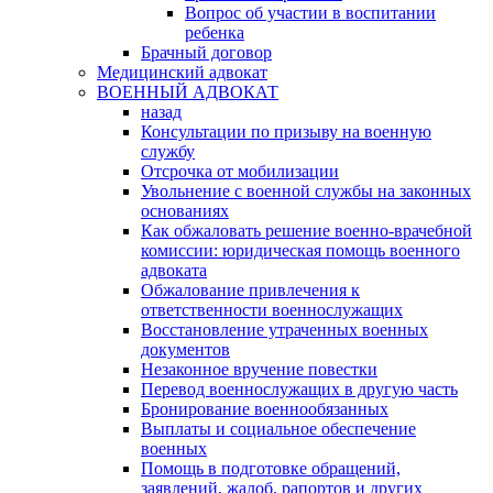
Вопрос об участии в воспитании
ребенка
Брачный договор
Медицинский адвокат
ВОЕННЫЙ АДВОКАТ
назад
Консультации по призыву на военную
службу
Отсрочка от мобилизации
Увольнение с военной службы на законных
основаниях
Как обжаловать решение военно-врачебной
комиссии: юридическая помощь военного
адвоката
Обжалование привлечения к
ответственности военнослужащих
Восстановление утраченных военных
документов
Незаконное вручение повестки
Перевод военнослужащих в другую часть
Бронирование военнообязанных
Выплаты и социальное обеспечение
военных
Помощь в подготовке обращений,
заявлений, жалоб, рапортов и других