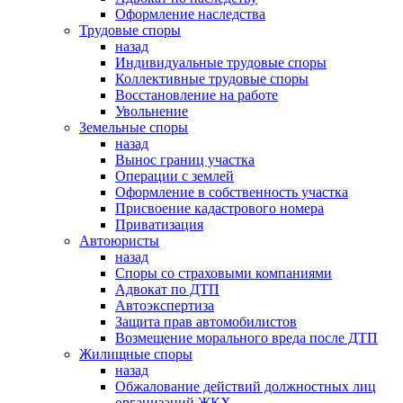
Оформление наследства
Трудовые споры
назад
Индивидуальные трудовые споры
Коллективные трудовые споры
Восстановление на работе
Увольнение
Земельные споры
назад
Вынос границ участка
Операции с землей
Оформление в собственность участка
Присвоение кадастрового номера
Приватизация
Автоюристы
назад
Споры со страховыми компаниями
Адвокат по ДТП
Автоэкспертиза
Защита прав автомобилистов
Возмещение морального вреда после ДТП
Жилищные споры
назад
Обжалование действий должностных лиц
организаций ЖКХ