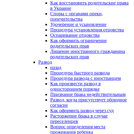
Как восстановить родительские права
в Украине
Споры с органами опеки,
попечительства
Удочерение и усыновление
Процедура установления отцовства
Оспаривание отцовства
Как оформить ограничение
родительских прав
Лишение иностранного гражданина
родительских прав
Развод
назад
Процедура быстрого развода
Процедура развода с иностранцем
Как произвести развод в
одностороннем порядке
Признание брака недействительным
Развод, когда присутствует обоюдное
согласие
Как оформить развод через суд
Расторжение брака в случае
переселенцев
Вопрос определения места
проживания ребенка