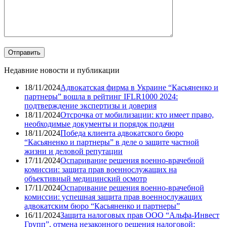
Недавние новости и публикации
18/11/2024
Адвокатская фирма в Украине “Касьяненко и
партнеры” вошла в рейтинг IFLR1000 2024:
подтверждение экспертизы и доверия
18/11/2024
Отсрочка от мобилизации: кто имеет право,
необходимые документы и порядок подачи
18/11/2024
Победа клиента адвокатского бюро
“Касьяненко и партнеры” в деле о защите частной
жизни и деловой репутации
17/11/2024
Оспаривание решения военно-врачебной
комиссии: защита прав военнослужащих на
объективный медицинский осмотр
17/11/2024
Оспаривание решения военно-врачебной
комиссии: успешная защита прав военнослужащих
адвокатским бюро “Касьяненко и партнеры”
16/11/2024
Защита налоговых прав ООО “Альфа-Инвест
Групп”, отмена незаконного решения налоговой: