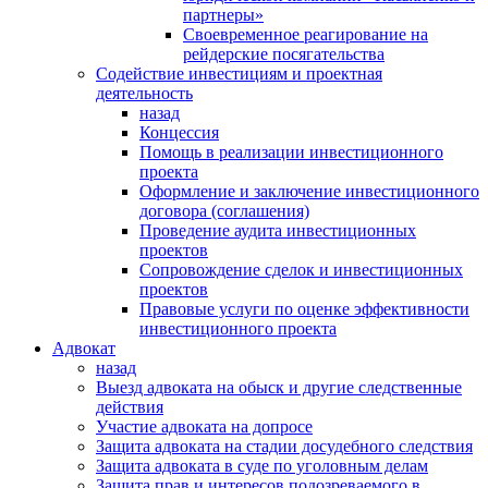
партнеры»
Своевременное реагирование на
рейдерские посягательства
Содействие инвестициям и проектная
деятельность
назад
Концессия
Помощь в реализации инвестиционного
проекта
Оформление и заключение инвестиционного
договора (соглашения)
Проведение аудита инвестиционных
проектов
Сопровождение сделок и инвестиционных
проектов
Правовые услуги по оценке эффективности
инвестиционного проекта
Адвокат
назад
Выезд адвоката на обыск и другие следственные
действия
Участие адвоката на допросе
Защита адвоката на стадии досудебного следствия
Защита адвоката в суде по уголовным делам
Защита прав и интересов подозреваемого в