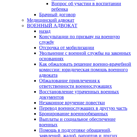
Вопрос об участии в воспитании
ребенка
Брачный договор
Медицинский адвокат
ВОЕННЫЙ АДВОКАТ
назад
Консультации по призыву на военную
службу
Отсрочка от мобилизации
Увольнение с военной службы на законных
основаниях
Как обжаловать решение военно-врачебной
комиссии: юридическая помощь военного
адвоката
Обжалование привлечения к
ответственности военнослужащих
Восстановление утраченных военных
документов
Незаконное вручение повестки
Перевод военнослужащих в другую часть
Бронирование военнообязанных
Выплаты и социальное обеспечение
военных
Помощь в подготовке обращений,
заявлений, жалоб, рапортов и других