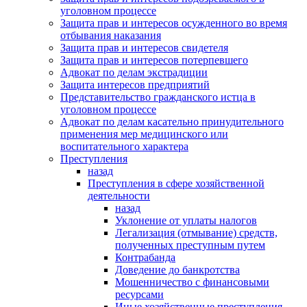
уголовном процессе
Защита прав и интересов осужденного во время
отбывания наказания
Защита прав и интересов свидетеля
Защита прав и интересов потерпевшего
Адвокат по делам экстрадиции
Защита интересов предприятий
Представительство гражданского истца в
уголовном процессе
Адвокат по делам касательно принудительного
применения мер медицинского или
воспитательного характера
Преступления
назад
Преступления в сфере хозяйственной
деятельности
назад
Уклонение от уплаты налогов
Легализация (отмывание) средств,
полученных преступным путем
Контрабанда
Доведение до банкротства
Мошенничество с финансовыми
ресурсами
Иные хозяйственные преступления