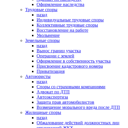
Оформление наследства
Трудовые споры
назад
Индивидуальные трудовые споры
Коллективные трудовые споры
Восстановление на работе
Увольнение
Земельные споры
назад
Вынос границ участка
Операции с землей
Оформление в собственность участка
Присвоение кадастрового номера
Приватизация
Автоюристы
назад
Споры со страховыми компаниями
Адвокат по ДТП
Автоэкспертиза
Защита прав автомобилистов
Возмещение морального вреда после ДТП
Жилищные споры
назад
Обжалование действий должностных лиц
организаций ЖКХ