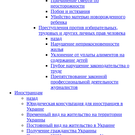
Причинение смерти по
неосторожности
Побои и истязания
Убийство матерью новорожденного
ребенка
Преступления против избирательных,
трудовых и других личных прав человека
назад
Нарушение неприкосновенности
жилья
Уклонение от уплаты алиментов на
содержание детей
Грубое нарушение законодательства о
труде
Препятствование законной
профессиональной деятельности
журналистов
Иностранцам
назад
Юридическая консультация для иностранцев в
Украине
Временный вид на жительство на территории
Украины
Постоянный вид на жительство в Украине
Получение гражданства Украины