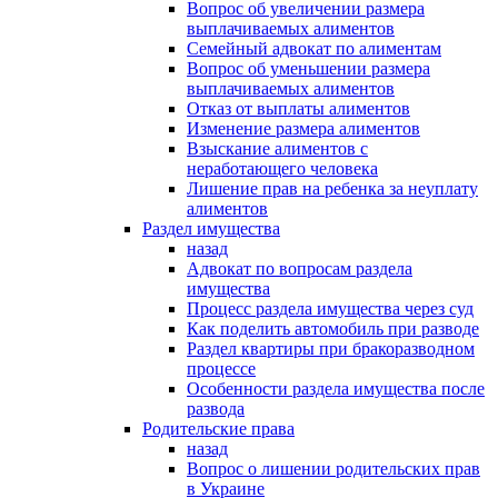
Вопрос об увеличении размера
выплачиваемых алиментов
Семейный адвокат по алиментам
Вопрос об уменьшении размера
выплачиваемых алиментов
Отказ от выплаты алиментов
Изменение размера алиментов
Взыскание алиментов с
неработающего человека
Лишение прав на ребенка за неуплату
алиментов
Раздел имущества
назад
Адвокат по вопросам раздела
имущества
Процесс раздела имущества через суд
Как поделить автомобиль при разводе
Раздел квартиры при бракоразводном
процессе
Особенности раздела имущества после
развода
Родительские права
назад
Вопрос о лишении родительских прав
в Украине