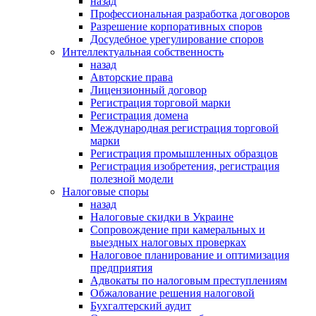
назад
Профессиональная разработка договоров
Разрешение корпоративных споров
Досудебное урегулирование споров
Интеллектуальная собственность
назад
Авторские права
Лицензионный договор
Регистрация торговой марки
Регистрация домена
Международная регистрация торговой
марки
Регистрация промышленных образцов
Регистрация изобретения, регистрация
полезной модели
Налоговые споры
назад
Налоговые скидки в Украине
Сопровождение при камеральных и
выездных налоговых проверках
Налоговое планирование и оптимизация
предприятия
Адвокаты по налоговым преступлениям
Обжалование решения налоговой
Бухгалтерский аудит