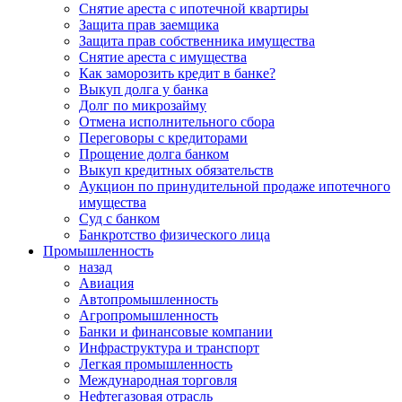
Снятие ареста с ипотечной квартиры
Защита прав заемщика
Защита прав собственника имущества
Снятие ареста с имущества
Как заморозить кредит в банке?
Выкуп долга у банка
Долг по микрозайму
Отмена исполнительного сбора
Переговоры с кредиторами
Прощение долга банком
Выкуп кредитных обязательств
Аукцион по принудительной продаже ипотечного
имущества
Суд с банком
Банкротство физического лица
Промышленность
назад
Авиация
Автопромышленность
Агропромышленность
Банки и финансовые компании
Инфраструктура и транспорт
Легкая промышленность
Международная торговля
Нефтегазовая отрасль