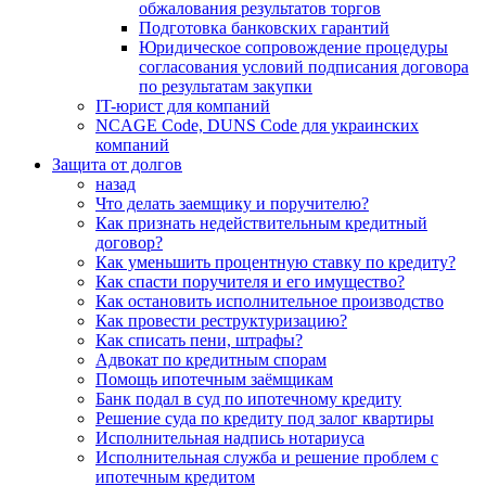
обжалования результатов торгов
Подготовка банковских гарантий
Юридическое сопровождение процедуры
согласования условий подписания договора
по результатам закупки
IT-юрист для компаний
NCAGE Code, DUNS Code для украинских
компаний
Защита от долгов
назад
Что делать заемщику и поручителю?
Как признать недействительным кредитный
договор?
Как уменьшить процентную ставку по кредиту?
Как спасти поручителя и его имущество?
Как остановить исполнительное производство
Как провести реструктуризацию?
Как списать пени, штрафы?
Адвокат по кредитным спорам
Помощь ипотечным заёмщикам
Банк подал в суд по ипотечному кредиту
Решение суда по кредиту под залог квартиры
Исполнительная надпись нотариуса
Исполнительная служба и решение проблем с
ипотечным кредитом