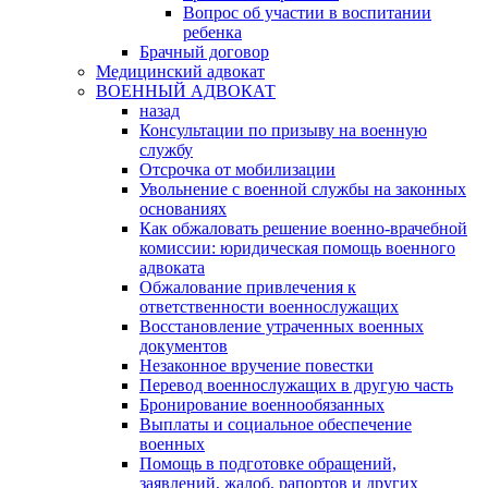
Вопрос об участии в воспитании
ребенка
Брачный договор
Медицинский адвокат
ВОЕННЫЙ АДВОКАТ
назад
Консультации по призыву на военную
службу
Отсрочка от мобилизации
Увольнение с военной службы на законных
основаниях
Как обжаловать решение военно-врачебной
комиссии: юридическая помощь военного
адвоката
Обжалование привлечения к
ответственности военнослужащих
Восстановление утраченных военных
документов
Незаконное вручение повестки
Перевод военнослужащих в другую часть
Бронирование военнообязанных
Выплаты и социальное обеспечение
военных
Помощь в подготовке обращений,
заявлений, жалоб, рапортов и других