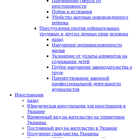
Причинение смерти по
неосторожности
Побои и истязания
Убийство матерью новорожденного
ребенка
Преступления против избирательных,
трудовых и других личных прав человека
назад
Нарушение неприкосновенности
жилья
Уклонение от уплаты алиментов на
содержание детей
Грубое нарушение законодательства о
труде
Препятствование законной
профессиональной деятельности
журналистов
Иностранцам
назад
Юридическая консультация для иностранцев в
Украине
Временный вид на жительство на территории
Украины
Постоянный вид на жительство в Украине
Получение гражданства Украины