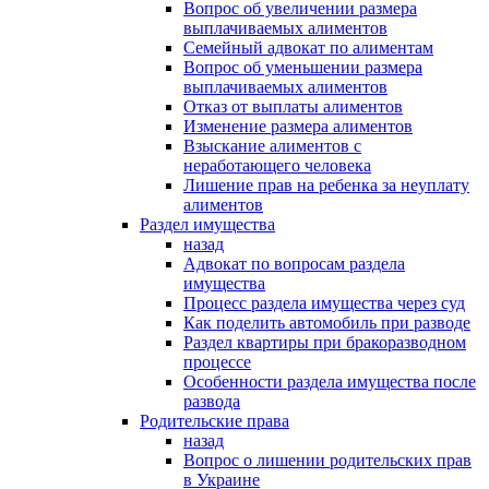
Вопрос об увеличении размера
выплачиваемых алиментов
Семейный адвокат по алиментам
Вопрос об уменьшении размера
выплачиваемых алиментов
Отказ от выплаты алиментов
Изменение размера алиментов
Взыскание алиментов с
неработающего человека
Лишение прав на ребенка за неуплату
алиментов
Раздел имущества
назад
Адвокат по вопросам раздела
имущества
Процесс раздела имущества через суд
Как поделить автомобиль при разводе
Раздел квартиры при бракоразводном
процессе
Особенности раздела имущества после
развода
Родительские права
назад
Вопрос о лишении родительских прав
в Украине