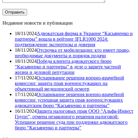
Недавние новости и публикации
18/11/2024
Адвокатская фирма в Украине “Касьяненко и
партнеры” вошла в рейтинг IFLR1000 2024:
подтверждение экспертизы и доверия
18/11/2024
Отсрочка от мобилизации: кто имеет право,
необходимые документы и порядок подачи
18/11/2024
Победа клиента адвокатского бюро
“Касьяненко и партнеры” в деле о защите частной
жизни и деловой репутации
17/11/2024
Оспаривание решения военно-врачебной
комиссии: защита прав военнослужащих на
объективный медицинский осмотр
17/11/2024
Оспаривание решения военно-врачебной
комиссии: успешная защита прав военнослужащих
адвокатским бюро “Касьяненко и партнеры”
16/11/2024
Защита налоговых прав ООО “Альфа-Инвест
Групп”, отмена незаконного решения налоговой:
Успешное решение суда при поддержке адвокатского
бюро “Касьяненко и партнеры”