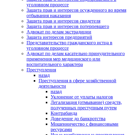
уголовном процессе
Защита прав и интересов осужденного во время
отбывания наказания
Защита прав и интересов свидетеля
Защита прав и интересов потерпевшего
Адвокат по делам экстрадиции
Защита интересов предприятий
Представительство гражданского истца в
уголовном процессе
Адвокат по делам касательно принудительного
применения мер медицинского или
воспитательного характера
Преступления
назад
Преступления в сфере хозяйственной
деятельности
назад
Уклонение от уплаты налогов
Легализация (отмывание) средств,
полученных преступным путем
Контрабанда
Доведение до банкротства
Мошенничество с финансовыми
ресурсами
Иные хозяйственные преступления