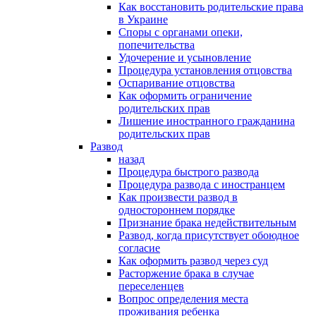
Как восстановить родительские права
в Украине
Споры с органами опеки,
попечительства
Удочерение и усыновление
Процедура установления отцовства
Оспаривание отцовства
Как оформить ограничение
родительских прав
Лишение иностранного гражданина
родительских прав
Развод
назад
Процедура быстрого развода
Процедура развода с иностранцем
Как произвести развод в
одностороннем порядке
Признание брака недействительным
Развод, когда присутствует обоюдное
согласие
Как оформить развод через суд
Расторжение брака в случае
переселенцев
Вопрос определения места
проживания ребенка