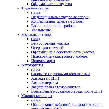
Оформление наследства
Трудовые споры
назад
Индивидуальные трудовые споры
Коллективные трудовые споры
Восстановление на работе
Увольнение
Земельные споры
назад
Вынос границ участка
Операции с землей
Оформление в собственность участка
Присвоение кадастрового номера
Приватизация
Автоюристы
назад
Споры со страховыми компаниями
Адвокат по ДТП
Автоэкспертиза
Защита прав автомобилистов
Возмещение морального вреда после ДТП
Жилищные споры
назад
Обжалование действий должностных лиц
организаций ЖКХ