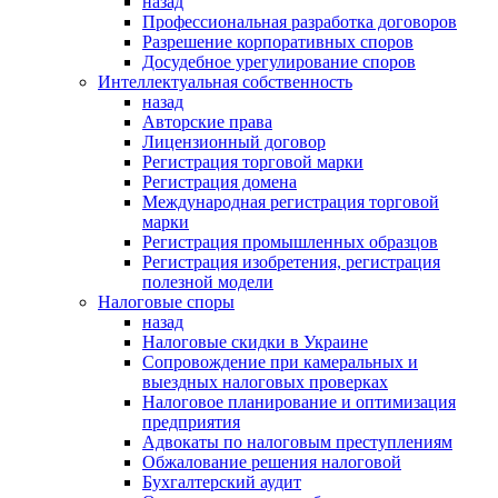
назад
Профессиональная разработка договоров
Разрешение корпоративных споров
Досудебное урегулирование споров
Интеллектуальная собственность
назад
Авторские права
Лицензионный договор
Регистрация торговой марки
Регистрация домена
Международная регистрация торговой
марки
Регистрация промышленных образцов
Регистрация изобретения, регистрация
полезной модели
Налоговые споры
назад
Налоговые скидки в Украине
Сопровождение при камеральных и
выездных налоговых проверках
Налоговое планирование и оптимизация
предприятия
Адвокаты по налоговым преступлениям
Обжалование решения налоговой
Бухгалтерский аудит