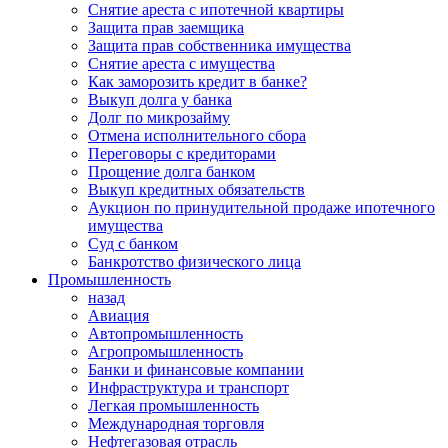
Снятие ареста с ипотечной квартиры
Защита прав заемщика
Защита прав собственника имущества
Снятие ареста с имущества
Как заморозить кредит в банке?
Выкуп долга у банка
Долг по микрозайму
Отмена исполнительного сбора
Переговоры с кредиторами
Прощение долга банком
Выкуп кредитных обязательств
Аукцион по принудительной продаже ипотечного
имущества
Суд с банком
Банкротство физического лица
Промышленность
назад
Авиация
Автопромышленность
Агропромышленность
Банки и финансовые компании
Инфраструктура и транспорт
Легкая промышленность
Международная торговля
Нефтегазовая отрасль