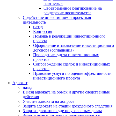
партнеры»
Своевременное реагирование на
рейдерские посягательства
Содействие инвестициям и проектная
деятельность
назад
Концессия
Помощь в реализации инвестиционного
проекта
Оформление и заключение инвестиционного
договора (соглашения)
Проведение аудита инвестиционных
проектов
Сопровождение сделок и инвестиционных
проектов
Правовые услуги по оценке эффективности
инвестиционного проекта
Адвокат
назад
Выезд адвоката на обыск и другие следственные
действия
Участие адвоката на допросе
Защита адвоката на стадии досудебного следствия
Защита адвоката в суде по уголовным делам
Защита прав и интересов подозреваемого в