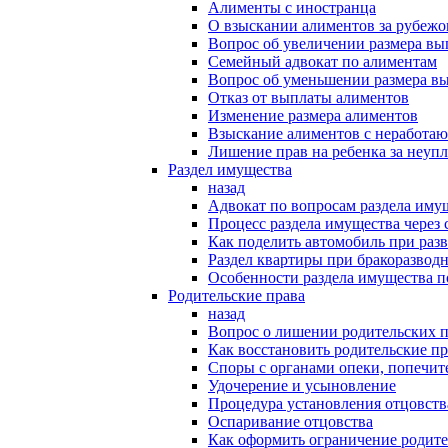
Алименты с иностранца
О взыскании алиментов за рубеж
Вопрос об увеличении размера в
Семейный адвокат по алиментам
Вопрос об уменьшении размера в
Отказ от выплаты алиментов
Изменение размера алиментов
Взыскание алиментов с неработаю
Лишение прав на ребенка за неуп
Раздел имущества
назад
Адвокат по вопросам раздела иму
Процесс раздела имущества через 
Как поделить автомобиль при раз
Раздел квартиры при бракоразвод
Особенности раздела имущества п
Родительские права
назад
Вопрос о лишении родительских п
Как восстановить родительские пр
Споры с органами опеки, попечит
Удочерение и усыновление
Процедура установления отцовств
Оспаривание отцовства
Как оформить ограничение родите