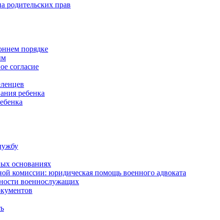
а родительских прав
роннем порядке
ым
ое согласие
еленцев
ания ребенка
ребенка
лужбу
ных основаниях
ной комиссии: юридическая помощь военного адвоката
нности военнослужащих
окументов
ть