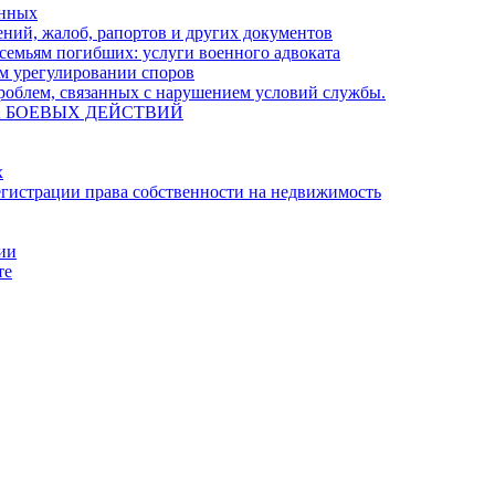
енных
ний, жалоб, рапортов и других документов
семьям погибших: услуги военного адвоката
м урегулировании споров
облем, связанных с нарушением условий службы.
А БОЕВЫХ ДЕЙСТВИЙ
х
гистрации права собственности на недвижимость
ции
те