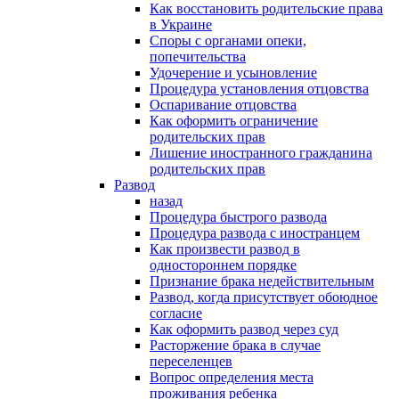
Как восстановить родительские права
в Украине
Споры с органами опеки,
попечительства
Удочерение и усыновление
Процедура установления отцовства
Оспаривание отцовства
Как оформить ограничение
родительских прав
Лишение иностранного гражданина
родительских прав
Развод
назад
Процедура быстрого развода
Процедура развода с иностранцем
Как произвести развод в
одностороннем порядке
Признание брака недействительным
Развод, когда присутствует обоюдное
согласие
Как оформить развод через суд
Расторжение брака в случае
переселенцев
Вопрос определения места
проживания ребенка