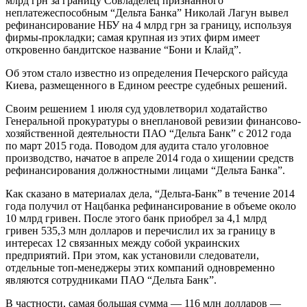
млрд грн за границу
Совладелец признанного
неплатежеспособным “Дельта Банка” Николай Лагун вывел
рефинансирование НБУ на 4 млрд грн за границу, используя
фирмы-прокладки; самая крупная из этих фирм имеет
откровенно бандитское название “Бони и Клайд”.
Об этом стало известно из определения Печерского райсуда
Киева, размещенного в Едином реестре судебных решений.
Своим решением 1 июля суд удовлетворил ходатайство
Генеральной прокуратуры о внеплановой ревизии финансово-
хозяйственной деятельности ПАО “Дельта Банк” с 2012 года
по март 2015 года. Поводом для аудита стало уголовное
производство, начатое в апреле 2014 года о хищении средств
рефинансирования должностными лицами “Дельта Банка”.
Как сказано в материалах дела, “Дельта-Банк” в течение 2014
года получил от Нацбанка рефинансирование в объеме около
10 млрд гривен. После этого банк приобрел за 4,1 млрд
гривен 535,3 млн долларов и перечислил их за границу в
интересах 12 связанных между собой украинских
предприятий. При этом, как установили следователи,
отдельные топ-менеджеры этих компаний одновременно
являются сотрудниками ПАО “Дельта Банк”.
В частности, самая большая сумма — 116 млн долларов —