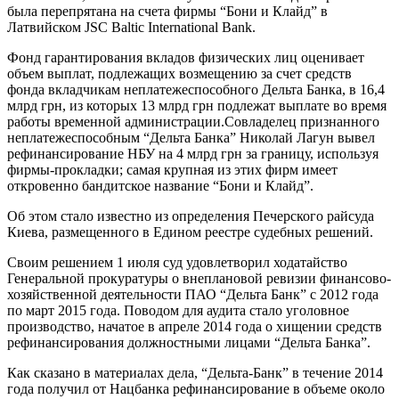
была перепрятана на счета фирмы “Бони и Клайд” в
Латвийском JSC Baltic International Bank.
Фонд гарантирования вкладов физических лиц оценивает
объем выплат, подлежащих возмещению за счет средств
фонда вкладчикам неплатежеспособного Дельта Банка, в 16,4
млрд грн, из которых 13 млрд грн подлежат выплате во время
работы временной администрации.Совладелец признанного
неплатежеспособным “Дельта Банка” Николай Лагун вывел
рефинансирование НБУ на 4 млрд грн за границу, используя
фирмы-прокладки; самая крупная из этих фирм имеет
откровенно бандитское название “Бони и Клайд”.
Об этом стало известно из определения Печерского райсуда
Киева, размещенного в Едином реестре судебных решений.
Своим решением 1 июля суд удовлетворил ходатайство
Генеральной прокуратуры о внеплановой ревизии финансово-
хозяйственной деятельности ПАО “Дельта Банк” с 2012 года
по март 2015 года. Поводом для аудита стало уголовное
производство, начатое в апреле 2014 года о хищении средств
рефинансирования должностными лицами “Дельта Банка”.
Как сказано в материалах дела, “Дельта-Банк” в течение 2014
года получил от Нацбанка рефинансирование в объеме около