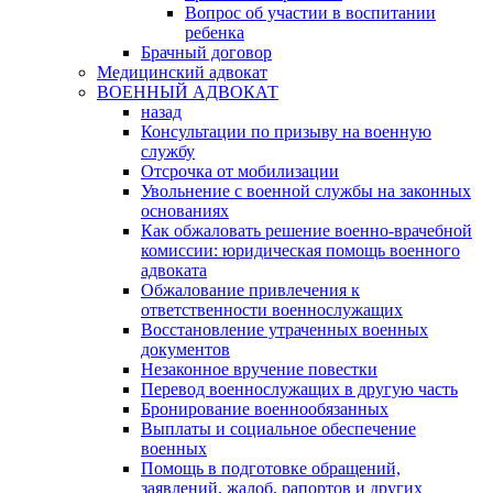
Вопрос об участии в воспитании
ребенка
Брачный договор
Медицинский адвокат
ВОЕННЫЙ АДВОКАТ
назад
Консультации по призыву на военную
службу
Отсрочка от мобилизации
Увольнение с военной службы на законных
основаниях
Как обжаловать решение военно-врачебной
комиссии: юридическая помощь военного
адвоката
Обжалование привлечения к
ответственности военнослужащих
Восстановление утраченных военных
документов
Незаконное вручение повестки
Перевод военнослужащих в другую часть
Бронирование военнообязанных
Выплаты и социальное обеспечение
военных
Помощь в подготовке обращений,
заявлений, жалоб, рапортов и других