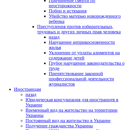
Причинение смерти по
неосторожности
Побои и истязания
Убийство матерью новорожденного
ребенка
Преступления против избирательных,
трудовых и других личных прав человека
назад
Нарушение неприкосновенности
жилья
Уклонение от уплаты алиментов на
содержание детей
Грубое нарушение законодательства о
труде
Препятствование законной
профессиональной деятельности
журналистов
Иностранцам
назад
Юридическая консультация для иностранцев в
Украине
Временный вид на жительство на территории
Украины
Постоянный вид на жительство в Украине
Получение гражданства Украины