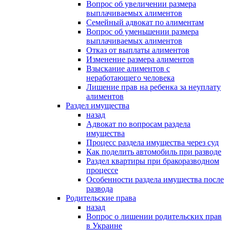
Вопрос об увеличении размера
выплачиваемых алиментов
Семейный адвокат по алиментам
Вопрос об уменьшении размера
выплачиваемых алиментов
Отказ от выплаты алиментов
Изменение размера алиментов
Взыскание алиментов с
неработающего человека
Лишение прав на ребенка за неуплату
алиментов
Раздел имущества
назад
Адвокат по вопросам раздела
имущества
Процесс раздела имущества через суд
Как поделить автомобиль при разводе
Раздел квартиры при бракоразводном
процессе
Особенности раздела имущества после
развода
Родительские права
назад
Вопрос о лишении родительских прав
в Украине