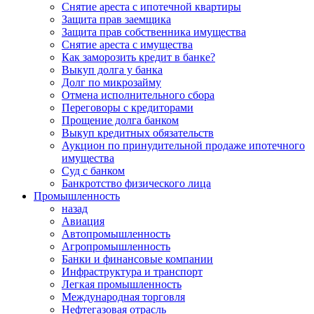
Снятие ареста с ипотечной квартиры
Защита прав заемщика
Защита прав собственника имущества
Снятие ареста с имущества
Как заморозить кредит в банке?
Выкуп долга у банка
Долг по микрозайму
Отмена исполнительного сбора
Переговоры с кредиторами
Прощение долга банком
Выкуп кредитных обязательств
Аукцион по принудительной продаже ипотечного
имущества
Суд с банком
Банкротство физического лица
Промышленность
назад
Авиация
Автопромышленность
Агропромышленность
Банки и финансовые компании
Инфраструктура и транспорт
Легкая промышленность
Международная торговля
Нефтегазовая отрасль