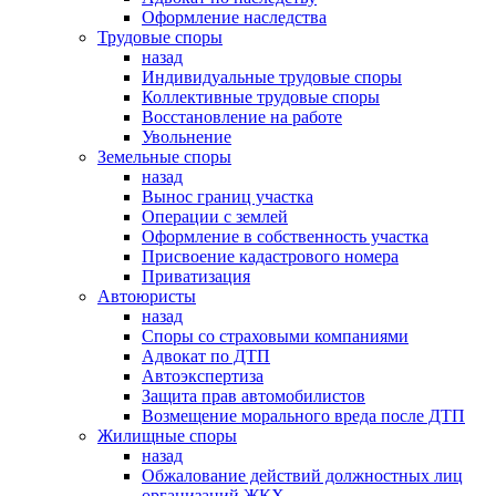
Оформление наследства
Трудовые споры
назад
Индивидуальные трудовые споры
Коллективные трудовые споры
Восстановление на работе
Увольнение
Земельные споры
назад
Вынос границ участка
Операции с землей
Оформление в собственность участка
Присвоение кадастрового номера
Приватизация
Автоюристы
назад
Споры со страховыми компаниями
Адвокат по ДТП
Автоэкспертиза
Защита прав автомобилистов
Возмещение морального вреда после ДТП
Жилищные споры
назад
Обжалование действий должностных лиц
организаций ЖКХ