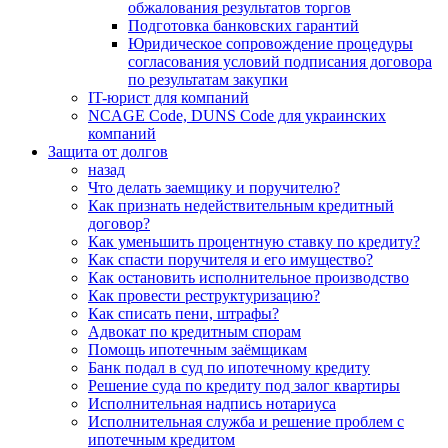
обжалования результатов торгов
Подготовка банковских гарантий
Юридическое сопровождение процедуры
согласования условий подписания договора
по результатам закупки
IT-юрист для компаний
NCAGE Code, DUNS Code для украинских
компаний
Защита от долгов
назад
Что делать заемщику и поручителю?
Как признать недействительным кредитный
договор?
Как уменьшить процентную ставку по кредиту?
Как спасти поручителя и его имущество?
Как остановить исполнительное производство
Как провести реструктуризацию?
Как списать пени, штрафы?
Адвокат по кредитным спорам
Помощь ипотечным заёмщикам
Банк подал в суд по ипотечному кредиту
Решение суда по кредиту под залог квартиры
Исполнительная надпись нотариуса
Исполнительная служба и решение проблем с
ипотечным кредитом