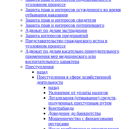
уголовном процессе
Защита прав и интересов осужденного во время
отбывания наказания
Защита прав и интересов свидетеля
Защита прав и интересов потерпевшего
Адвокат по делам экстрадиции
Защита интересов предприятий
Представительство гражданского истца в
уголовном процессе
Адвокат по делам касательно принудительного
применения мер медицинского или
воспитательного характера
Преступления
назад
Преступления в сфере хозяйственной
деятельности
назад
Уклонение от уплаты налогов
Легализация (отмывание) средств,
полученных преступным путем
Контрабанда
Доведение до банкротства
Мошенничество с финансовыми
ресурсами
Иные хозяйственные преступления