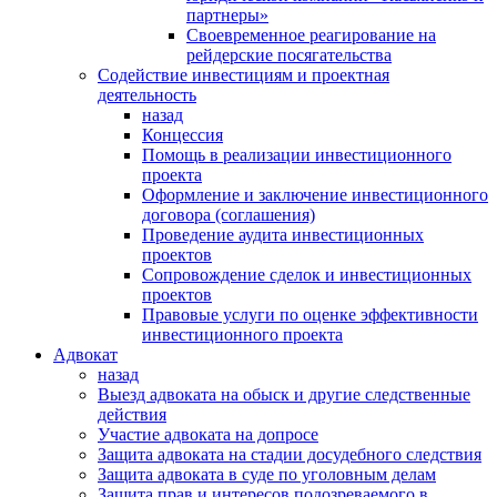
партнеры»
Своевременное реагирование на
рейдерские посягательства
Содействие инвестициям и проектная
деятельность
назад
Концессия
Помощь в реализации инвестиционного
проекта
Оформление и заключение инвестиционного
договора (соглашения)
Проведение аудита инвестиционных
проектов
Сопровождение сделок и инвестиционных
проектов
Правовые услуги по оценке эффективности
инвестиционного проекта
Адвокат
назад
Выезд адвоката на обыск и другие следственные
действия
Участие адвоката на допросе
Защита адвоката на стадии досудебного следствия
Защита адвоката в суде по уголовным делам
Защита прав и интересов подозреваемого в