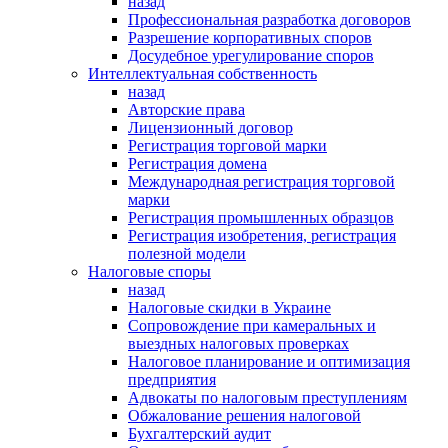
назад
Профессиональная разработка договоров
Разрешение корпоративных споров
Досудебное урегулирование споров
Интеллектуальная собственность
назад
Авторские права
Лицензионный договор
Регистрация торговой марки
Регистрация домена
Международная регистрация торговой
марки
Регистрация промышленных образцов
Регистрация изобретения, регистрация
полезной модели
Налоговые споры
назад
Налоговые скидки в Украине
Сопровождение при камеральных и
выездных налоговых проверках
Налоговое планирование и оптимизация
предприятия
Адвокаты по налоговым преступлениям
Обжалование решения налоговой
Бухгалтерский аудит