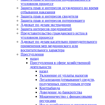
уголовном процессе
Защита прав и интересов осужденного во время
отбывания наказания
Защита прав и интересов свидетеля
Защита прав и интересов потерпевшего
Адвокат по делам экстрадиции
Защита интересов предприятий
Представительство гражданского истца в
уголовном процессе
Адвокат по делам касательно принудительного
применения мер медицинского или
воспитательного характера
Преступления
назад
Преступления в сфере хозяйственной
деятельности
назад
Уклонение от уплаты налогов
Легализация (отмывание) средств,
полученных преступным путем
Контрабанда
Доведение до банкротства
Мошенничество с финансовыми
ресурсами
Иные хозяйственные преступления