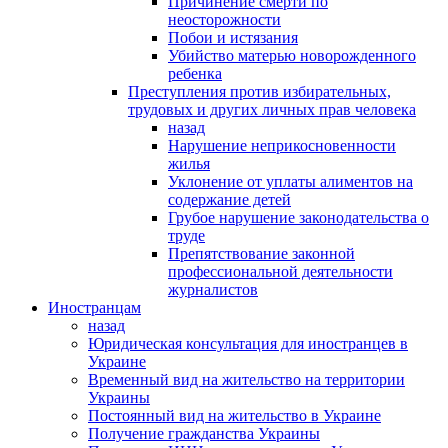
Причинение смерти по
неосторожности
Побои и истязания
Убийство матерью новорожденного
ребенка
Преступления против избирательных,
трудовых и других личных прав человека
назад
Нарушение неприкосновенности
жилья
Уклонение от уплаты алиментов на
содержание детей
Грубое нарушение законодательства о
труде
Препятствование законной
профессиональной деятельности
журналистов
Иностранцам
назад
Юридическая консультация для иностранцев в
Украине
Временный вид на жительство на территории
Украины
Постоянный вид на жительство в Украине
Получение гражданства Украины