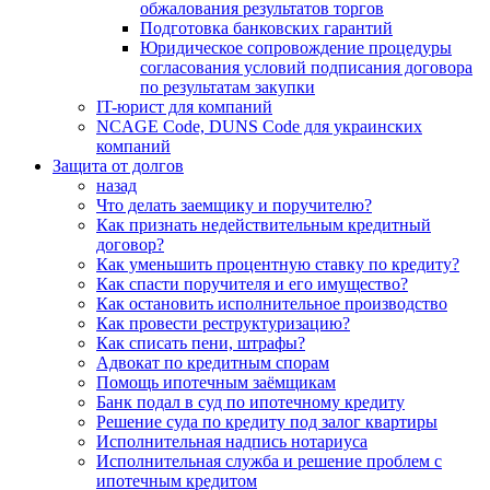
обжалования результатов торгов
Подготовка банковских гарантий
Юридическое сопровождение процедуры
согласования условий подписания договора
по результатам закупки
IT-юрист для компаний
NCAGE Code, DUNS Code для украинских
компаний
Защита от долгов
назад
Что делать заемщику и поручителю?
Как признать недействительным кредитный
договор?
Как уменьшить процентную ставку по кредиту?
Как спасти поручителя и его имущество?
Как остановить исполнительное производство
Как провести реструктуризацию?
Как списать пени, штрафы?
Адвокат по кредитным спорам
Помощь ипотечным заёмщикам
Банк подал в суд по ипотечному кредиту
Решение суда по кредиту под залог квартиры
Исполнительная надпись нотариуса
Исполнительная служба и решение проблем с
ипотечным кредитом