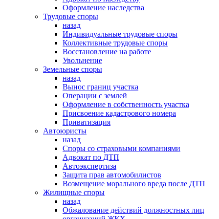
Оформление наследства
Трудовые споры
назад
Индивидуальные трудовые споры
Коллективные трудовые споры
Восстановление на работе
Увольнение
Земельные споры
назад
Вынос границ участка
Операции с землей
Оформление в собственность участка
Присвоение кадастрового номера
Приватизация
Автоюристы
назад
Споры со страховыми компаниями
Адвокат по ДТП
Автоэкспертиза
Защита прав автомобилистов
Возмещение морального вреда после ДТП
Жилищные споры
назад
Обжалование действий должностных лиц
организаций ЖКХ