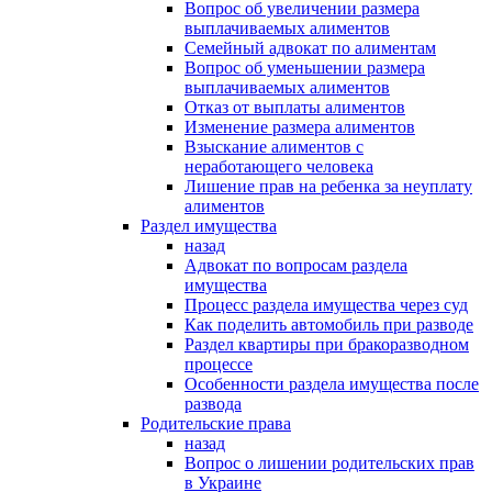
Вопрос об увеличении размера
выплачиваемых алиментов
Семейный адвокат по алиментам
Вопрос об уменьшении размера
выплачиваемых алиментов
Отказ от выплаты алиментов
Изменение размера алиментов
Взыскание алиментов с
неработающего человека
Лишение прав на ребенка за неуплату
алиментов
Раздел имущества
назад
Адвокат по вопросам раздела
имущества
Процесс раздела имущества через суд
Как поделить автомобиль при разводе
Раздел квартиры при бракоразводном
процессе
Особенности раздела имущества после
развода
Родительские права
назад
Вопрос о лишении родительских прав
в Украине