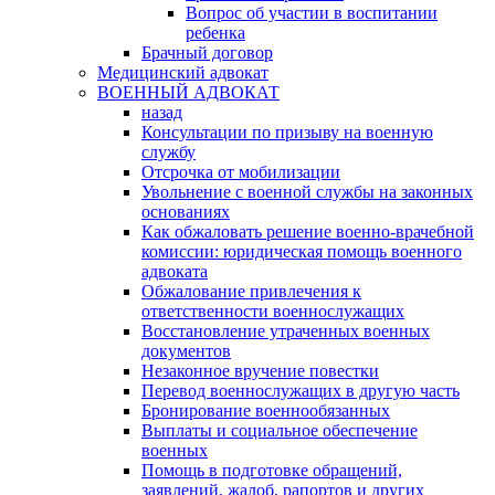
Вопрос об участии в воспитании
ребенка
Брачный договор
Медицинский адвокат
ВОЕННЫЙ АДВОКАТ
назад
Консультации по призыву на военную
службу
Отсрочка от мобилизации
Увольнение с военной службы на законных
основаниях
Как обжаловать решение военно-врачебной
комиссии: юридическая помощь военного
адвоката
Обжалование привлечения к
ответственности военнослужащих
Восстановление утраченных военных
документов
Незаконное вручение повестки
Перевод военнослужащих в другую часть
Бронирование военнообязанных
Выплаты и социальное обеспечение
военных
Помощь в подготовке обращений,
заявлений, жалоб, рапортов и других