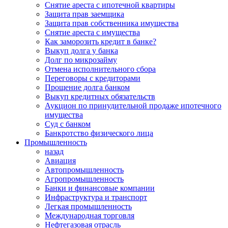
Снятие ареста с ипотечной квартиры
Защита прав заемщика
Защита прав собственника имущества
Снятие ареста с имущества
Как заморозить кредит в банке?
Выкуп долга у банка
Долг по микрозайму
Отмена исполнительного сбора
Переговоры с кредиторами
Прощение долга банком
Выкуп кредитных обязательств
Аукцион по принудительной продаже ипотечного
имущества
Суд с банком
Банкротство физического лица
Промышленность
назад
Авиация
Автопромышленность
Агропромышленность
Банки и финансовые компании
Инфраструктура и транспорт
Легкая промышленность
Международная торговля
Нефтегазовая отрасль