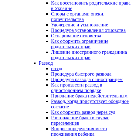
Как восстановить родительские права
в Украине
Споры с органами опеки,
попечительства
Удочерение и усыновление
Процедура установления отцовства
Оспаривание отцовства
Как оформить ограничение
родительских прав
Лишение иностранного гражданина
родительских прав
Развод
назад
Процедура быстрого развода
Процедура развода с иностранцем
Как произвести развод в
одностороннем порядке
Признание брака недействительным
Развод, когда присутствует обоюдное
согласие
Как оформить развод через суд
Расторжение брака в случае
переселенцев
Вопрос определения места
проживания ребенка