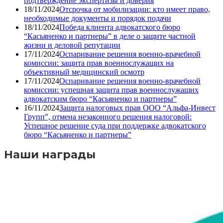
подтверждение экспертизы и доверия
18/11/2024
Отсрочка от мобилизации: кто имеет право,
необходимые документы и порядок подачи
18/11/2024
Победа клиента адвокатского бюро
“Касьяненко и партнеры” в деле о защите частной
жизни и деловой репутации
17/11/2024
Оспаривание решения военно-врачебной
комиссии: защита прав военнослужащих на
объективный медицинский осмотр
17/11/2024
Оспаривание решения военно-врачебной
комиссии: успешная защита прав военнослужащих
адвокатским бюро “Касьяненко и партнеры”
16/11/2024
Защита налоговых прав ООО “Альфа-Инвест
Групп”, отмена незаконного решения налоговой:
Успешное решение суда при поддержке адвокатского
бюро “Касьяненко и партнеры”
Наши награды