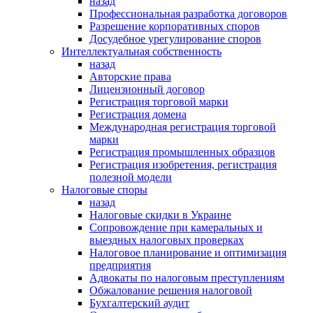
назад
Профессиональная разработка договоров
Разрешение корпоративных споров
Досудебное урегулирование споров
Интеллектуальная собственность
назад
Авторские права
Лицензионный договор
Регистрация торговой марки
Регистрация домена
Международная регистрация торговой
марки
Регистрация промышленных образцов
Регистрация изобретения, регистрация
полезной модели
Налоговые споры
назад
Налоговые скидки в Украине
Сопровождение при камеральных и
выездных налоговых проверках
Налоговое планирование и оптимизация
предприятия
Адвокаты по налоговым преступлениям
Обжалование решения налоговой
Бухгалтерский аудит