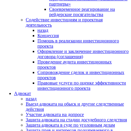
партнеры»
Своевременное реагирование на
рейдерские посягательства
Содействие инвестициям и проектная
деятельность
назад
Концессия
Помощь в реализации инвестиционного
проекта
Оформление и заключение инвестиционного
договора (соглашения)
Проведение аудита инвестиционных
проектов
Сопровождение сделок и инвестиционных
проектов
Правовые услуги по оценке эффективности
инвестиционного проекта
Адвокат
назад
Выезд адвоката на обыск и другие следственные
действия
Участие адвоката на допросе
Защита адвоката на стадии досудебного следствия
Защита адвоката в суде по уголовным делам
Защита прав и интересов подозреваемого в