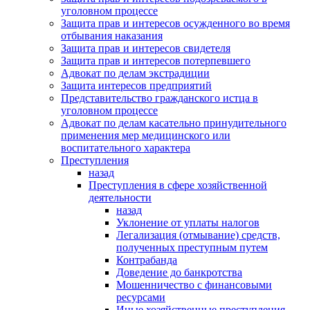
уголовном процессе
Защита прав и интересов осужденного во время
отбывания наказания
Защита прав и интересов свидетеля
Защита прав и интересов потерпевшего
Адвокат по делам экстрадиции
Защита интересов предприятий
Представительство гражданского истца в
уголовном процессе
Адвокат по делам касательно принудительного
применения мер медицинского или
воспитательного характера
Преступления
назад
Преступления в сфере хозяйственной
деятельности
назад
Уклонение от уплаты налогов
Легализация (отмывание) средств,
полученных преступным путем
Контрабанда
Доведение до банкротства
Мошенничество с финансовыми
ресурсами
Иные хозяйственные преступления