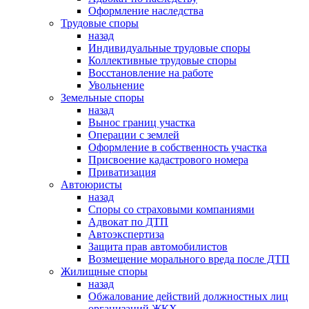
Оформление наследства
Трудовые споры
назад
Индивидуальные трудовые споры
Коллективные трудовые споры
Восстановление на работе
Увольнение
Земельные споры
назад
Вынос границ участка
Операции с землей
Оформление в собственность участка
Присвоение кадастрового номера
Приватизация
Автоюристы
назад
Споры со страховыми компаниями
Адвокат по ДТП
Автоэкспертиза
Защита прав автомобилистов
Возмещение морального вреда после ДТП
Жилищные споры
назад
Обжалование действий должностных лиц
организаций ЖКХ