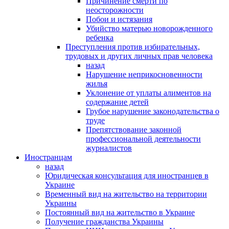
Причинение смерти по
неосторожности
Побои и истязания
Убийство матерью новорожденного
ребенка
Преступления против избирательных,
трудовых и других личных прав человека
назад
Нарушение неприкосновенности
жилья
Уклонение от уплаты алиментов на
содержание детей
Грубое нарушение законодательства о
труде
Препятствование законной
профессиональной деятельности
журналистов
Иностранцам
назад
Юридическая консультация для иностранцев в
Украине
Временный вид на жительство на территории
Украины
Постоянный вид на жительство в Украине
Получение гражданства Украины