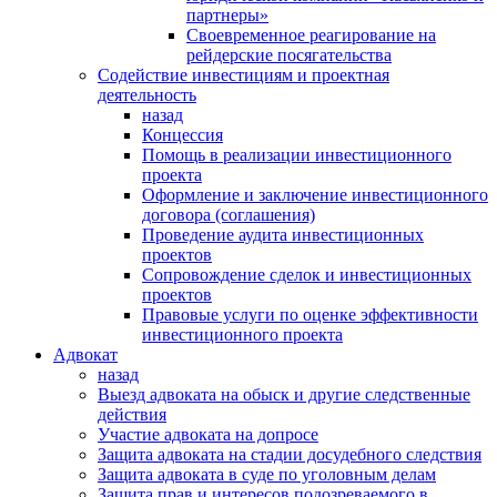
партнеры»
Своевременное реагирование на
рейдерские посягательства
Содействие инвестициям и проектная
деятельность
назад
Концессия
Помощь в реализации инвестиционного
проекта
Оформление и заключение инвестиционного
договора (соглашения)
Проведение аудита инвестиционных
проектов
Сопровождение сделок и инвестиционных
проектов
Правовые услуги по оценке эффективности
инвестиционного проекта
Адвокат
назад
Выезд адвоката на обыск и другие следственные
действия
Участие адвоката на допросе
Защита адвоката на стадии досудебного следствия
Защита адвоката в суде по уголовным делам
Защита прав и интересов подозреваемого в