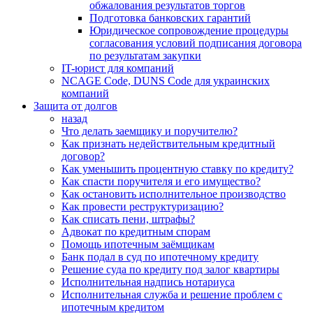
обжалования результатов торгов
Подготовка банковских гарантий
Юридическое сопровождение процедуры
согласования условий подписания договора
по результатам закупки
IT-юрист для компаний
NCAGE Code, DUNS Code для украинских
компаний
Защита от долгов
назад
Что делать заемщику и поручителю?
Как признать недействительным кредитный
договор?
Как уменьшить процентную ставку по кредиту?
Как спасти поручителя и его имущество?
Как остановить исполнительное производство
Как провести реструктуризацию?
Как списать пени, штрафы?
Адвокат по кредитным спорам
Помощь ипотечным заёмщикам
Банк подал в суд по ипотечному кредиту
Решение суда по кредиту под залог квартиры
Исполнительная надпись нотариуса
Исполнительная служба и решение проблем с
ипотечным кредитом