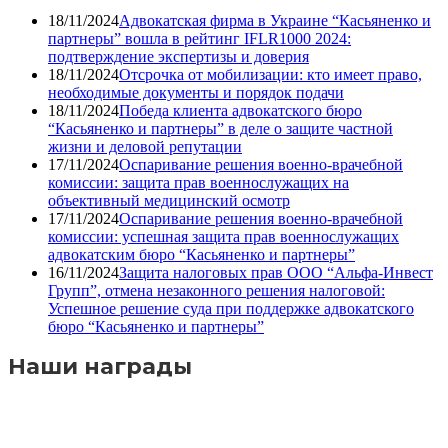
18/11/2024
Адвокатская фирма в Украине “Касьяненко и
партнеры” вошла в рейтинг IFLR1000 2024:
подтверждение экспертизы и доверия
18/11/2024
Отсрочка от мобилизации: кто имеет право,
необходимые документы и порядок подачи
18/11/2024
Победа клиента адвокатского бюро
“Касьяненко и партнеры” в деле о защите частной
жизни и деловой репутации
17/11/2024
Оспаривание решения военно-врачебной
комиссии: защита прав военнослужащих на
объективный медицинский осмотр
17/11/2024
Оспаривание решения военно-врачебной
комиссии: успешная защита прав военнослужащих
адвокатским бюро “Касьяненко и партнеры”
16/11/2024
Защита налоговых прав ООО “Альфа-Инвест
Групп”, отмена незаконного решения налоговой:
Успешное решение суда при поддержке адвокатского
бюро “Касьяненко и партнеры”
Наши награды