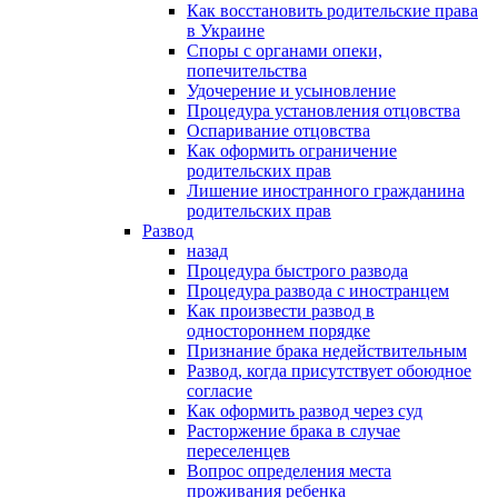
Как восстановить родительские права
в Украине
Споры с органами опеки,
попечительства
Удочерение и усыновление
Процедура установления отцовства
Оспаривание отцовства
Как оформить ограничение
родительских прав
Лишение иностранного гражданина
родительских прав
Развод
назад
Процедура быстрого развода
Процедура развода с иностранцем
Как произвести развод в
одностороннем порядке
Признание брака недействительным
Развод, когда присутствует обоюдное
согласие
Как оформить развод через суд
Расторжение брака в случае
переселенцев
Вопрос определения места
проживания ребенка