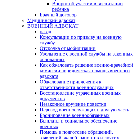
Вопрос об участии в воспитании
ребенка
Брачный договор
Медицинский адвокат
ВОЕННЫЙ АДВОКАТ
назад
Консультации по призыву на военную
службу
Отсрочка от мобилизации
Увольнение с военной службы на законных
основаниях
Как обжаловать решение военно-врачебной
комиссии: юридическая помощь военного
адвоката
Обжалование привлечения к
ответственности военнослужащих
Восстановление утраченных военных
документов
Незаконное вручение повестки
Перевод военнослужащих в другую часть
Бронирование военнообязанных
Выплаты и социальное обеспечение
военных
Помощь в подготовке обращений,
заявлений, жалоб, рапортов и других