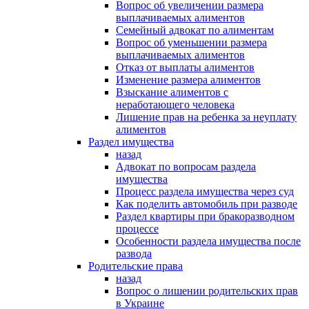
Вопрос об увеличении размера
выплачиваемых алиментов
Семейный адвокат по алиментам
Вопрос об уменьшении размера
выплачиваемых алиментов
Отказ от выплаты алиментов
Изменение размера алиментов
Взыскание алиментов с
неработающего человека
Лишение прав на ребенка за неуплату
алиментов
Раздел имущества
назад
Адвокат по вопросам раздела
имущества
Процесс раздела имущества через суд
Как поделить автомобиль при разводе
Раздел квартиры при бракоразводном
процессе
Особенности раздела имущества после
развода
Родительские права
назад
Вопрос о лишении родительских прав
в Украине