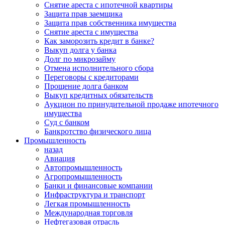
Снятие ареста с ипотечной квартиры
Защита прав заемщика
Защита прав собственника имущества
Снятие ареста с имущества
Как заморозить кредит в банке?
Выкуп долга у банка
Долг по микрозайму
Отмена исполнительного сбора
Переговоры с кредиторами
Прощение долга банком
Выкуп кредитных обязательств
Аукцион по принудительной продаже ипотечного
имущества
Суд с банком
Банкротство физического лица
Промышленность
назад
Авиация
Автопромышленность
Агропромышленность
Банки и финансовые компании
Инфраструктура и транспорт
Легкая промышленность
Международная торговля
Нефтегазовая отрасль