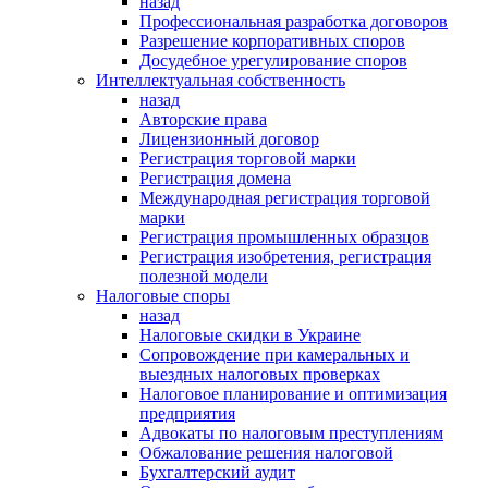
назад
Профессиональная разработка договоров
Разрешение корпоративных споров
Досудебное урегулирование споров
Интеллектуальная собственность
назад
Авторские права
Лицензионный договор
Регистрация торговой марки
Регистрация домена
Международная регистрация торговой
марки
Регистрация промышленных образцов
Регистрация изобретения, регистрация
полезной модели
Налоговые споры
назад
Налоговые скидки в Украине
Сопровождение при камеральных и
выездных налоговых проверках
Налоговое планирование и оптимизация
предприятия
Адвокаты по налоговым преступлениям
Обжалование решения налоговой
Бухгалтерский аудит