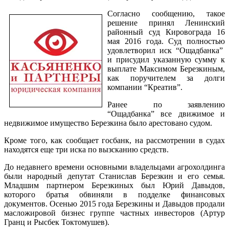
Согласно сообщению, такое
решение принял Ленинский
районный суд Кировограда 16
мая 2016 года. Суд полностью
удовлетворил иск “Ощадбанка”
и присудил указанную сумму к
выплате Максимом Березкиным,
как поручителем за долги
компании “Креатив”.
Ранее по заявлению
“Ощадбанка” все движимое и
недвижимое имущество Березкина было арестовано судом.
Кроме того, как сообщает госбанк, на рассмотрении в судах
находятся еще три иска по вызсканию средств.
До недавнего времени основными владельцами агрохолдинга
были народный депутат Станислав Березкин и его семья.
Младшим партнером Березкиных был Юрий Давыдов,
которого братья обвиняли в подделке финансовых
документов. Осенью 2015 года Березкины и Давыдов продали
масложировой бизнес группе частных инвесторов (Артур
Гранц и Рысбек Токтомушев).